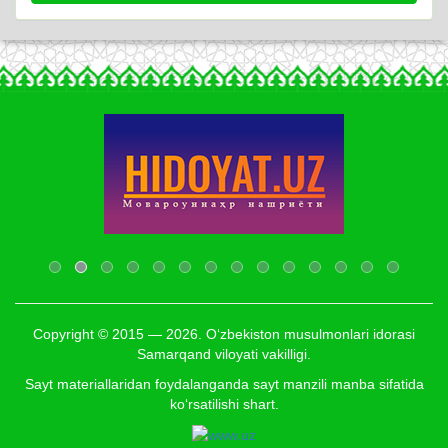
Copyright © 2015 — 2026. O‘zbekiston musulmonlari idorasi
Samarqand viloyati vakilligi.
Sayt materiallaridan foydalanganda sayt manzili manba sifatida
ko‘rsatilishi shart.