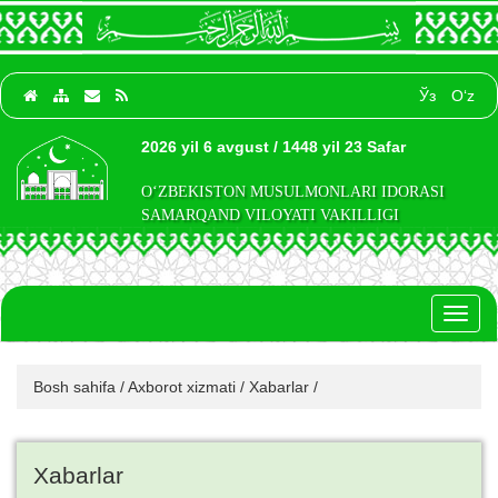
Ўз
O‘z
2026 yil 6 avgust / 1448 yil 23 Safar
O‘ZBEKISTON MUSULMONLARI IDORASI
SAMARQAND VILOYATI VAKILLIGI
Toggl
naviga
Bosh sahifa
/
Axborot xizmati
/
Xabarlar
/
Xabarlar