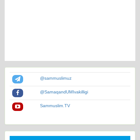
@sammuslimuz
@SamaqandUMIvakilligi
Sammuslim.TV