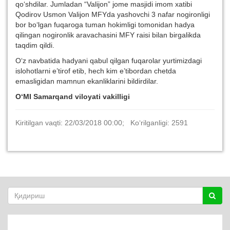
qo‘shdilar. Jumladan “Valijon” jome masjidi imom xatibi
Qodirov Usmon Valijon MFYda yashovchi 3 nafar nogironligi
bor bo‘lgan fuqaroga tuman hokimligi tomonidan hadya
qilingan nogironlik aravachasini MFY raisi bilan birgalikda
taqdim qildi.
O‘z navbatida hadyani qabul qilgan fuqarolar yurtimizdagi
islohotlarni e’tirof etib, hech kim e’tibordan chetda
emasligidan mamnun ekanliklarini bildirdilar.
O‘MI Samarqand viloyati vakilligi
Kiritilgan vaqti: 22/03/2018 00:00; Ko‘rilganligi: 2591