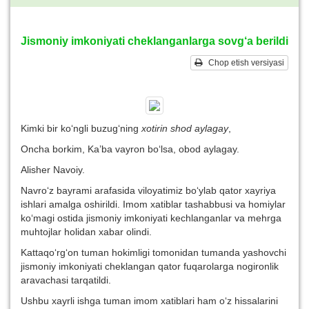
Jismoniy imkoniyati cheklanganlarga sovg‘a berildi
Chop etish versiyasi
Kimki bir ko‘ngli buzug‘ning
xotirin shod aylagay
,
Oncha borkim, Ka’ba vayron bo‘lsa, obod aylagay.
Alisher Navoiy.
Navro‘z bayrami arafasida viloyatimiz bo‘ylab qator xayriya
ishlari amalga oshirildi. Imom xatiblar tashabbusi va homiylar
ko‘magi ostida jismoniy imkoniyati kechlanganlar va mehrga
muhtojlar holidan xabar olindi.
Kattaqo‘rg‘on tuman hokimligi tomonidan tumanda yashovchi
jismoniy imkoniyati cheklangan qator fuqarolarga nogironlik
aravachasi tarqatildi.
Ushbu xayrli ishga tuman imom xatiblari ham o‘z hissalarini