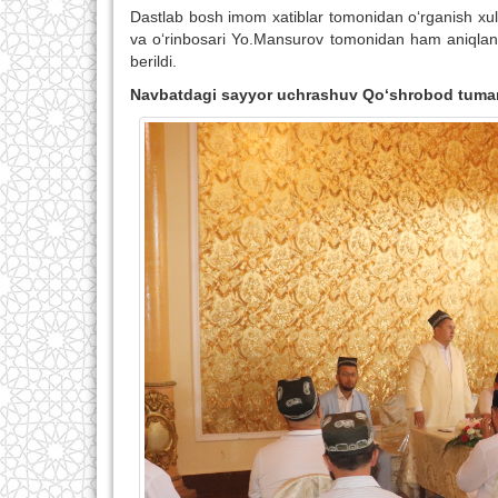
Dastlab bosh imom xatiblar tomonidan o‘rganish xulos
va o‘rinbosari Yo.Mansurov tomonidan ham aniqlangan
berildi.
Navbatdagi sayyor
uchrashuv
Qo‘shrobod
tumani