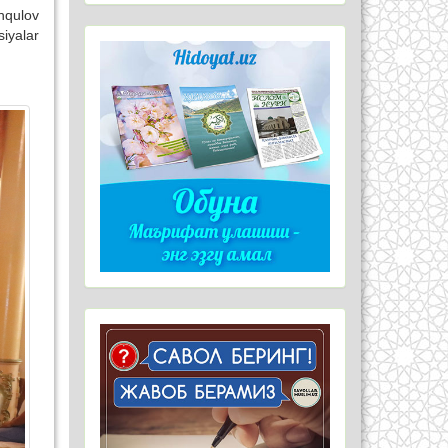
onqulov
iyalar