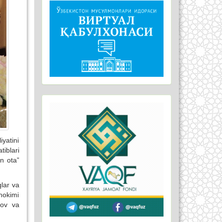
iyatini
iblari
n ota”
qlar va
hokimi
lov va