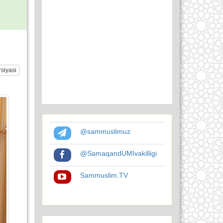
siyasi
@sammuslimuz
@SamaqandUMIvakilligi
Sammuslim.TV