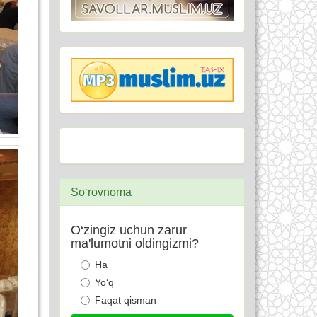
So‘rovnoma
O‘zingiz uchun zarur
ma'lumotni oldingizmi?
Ha
Yo‘q
Faqat qisman