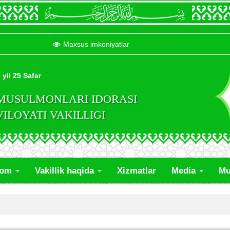
Maxsus imkoniyatlar
 yil 25 Safar
 MUSULMONLARI IDORASI
LOYATI VAKILLIGI
lom
Vakillik haqida
Xizmatlar
Media
Mu