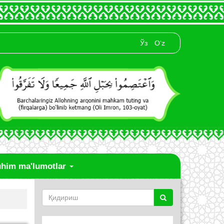
Ўз
O‘z
him ma'lumotlar