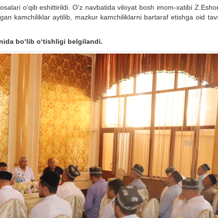
alari o‘qib eshittirildi. O‘z navbatida viloyat bosh imom-xatibi Z.Esh
 kamchiliklar aytilib, mazkur kamchiliklarni bartaraf etishga oid tavs
da bo‘lib o‘tishligi belgilandi.