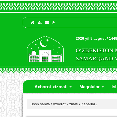
2026 yil 8 avgust / 1448
O‘ZBEKISTON
SAMARQAND VI
Axborot xizmati
Maqolalar
Is
Bosh sahifa
/
Axborot xizmati
/
Xabarlar
/