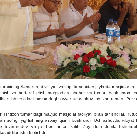
dorasining Samarqand viloyati vakilligi tomonidan joylarda masjidlar faol
o‘rganish va bartaraf etish maqsadida shahar va tuman bosh imom xat
blari ishtirokidagi navbatdagi sayyor uchrashuv Ishtixon tuman “Polvo
 Ishtixon tumanidagi mavjud masjidlar faoliyati bilan tanishdilar. Yutu
ndan so‘ng, yig‘ilishning asosiy qismi boshlandi. Uchrashuvda viloyat 
i S.Boymurodov, viloyat bosh imom-xatibi Zayniddin domla Eshonqu
saddilar ishtirk etishdi.