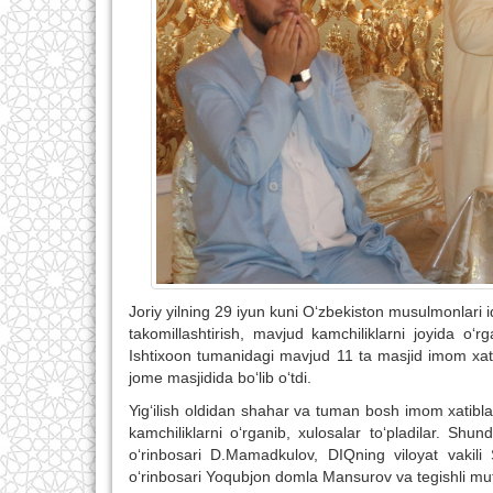
Joriy yilning 29 iyun kuni O‘zbekiston musulmonlari i
takomillashtirish, mavjud kamchiliklarni joyida 
Ishtixoon tumanidagi mavjud 11 ta masjid imom xati
jome masjidida bo‘lib o‘tdi.
Yig‘ilish oldidan shahar va tuman bosh imom xatiblari
kamchiliklarni o‘rganib, xulosalar to‘pladilar. Shu
o‘rinbosari D.Mamadkulov, DIQning viloyat vakil
o‘rinbosari Yoqubjon domla Mansurov va tegishli muta