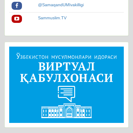
@SamaqandUMIvakilligi
Sammuslim.TV