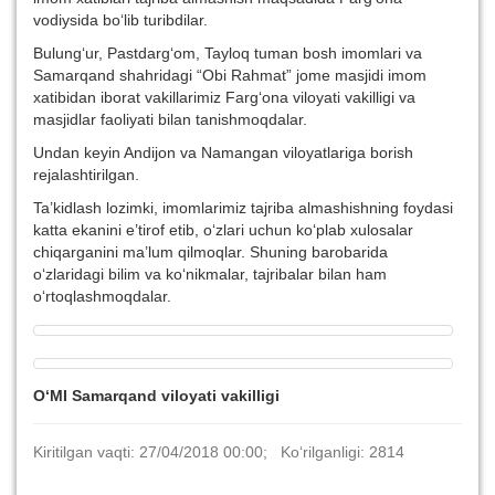
vodiysida bo‘lib turibdilar.
Bulung‘ur, Pastdarg‘om, Tayloq tuman bosh imomlari va
Samarqand shahridagi “Obi Rahmat” jome masjidi imom
xatibidan iborat vakillarimiz Farg‘ona viloyati vakilligi va
masjidlar faoliyati bilan tanishmoqdalar.
Undan keyin Andijon va Namangan viloyatlariga borish
rejalashtirilgan.
Ta’kidlash lozimki, imomlarimiz tajriba almashishning foydasi
katta ekanini e’tirof etib, o‘zlari uchun ko‘plab xulosalar
chiqarganini ma’lum qilmoqlar. Shuning barobarida
o‘zlaridagi bilim va ko‘nikmalar, tajribalar bilan ham
o‘rtoqlashmoqdalar.
O‘MI Samarqand viloyati vakilligi
Kiritilgan vaqti: 27/04/2018 00:00; Ko‘rilganligi: 2814