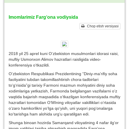
Imomlarimiz Farg‘ona vodiysida
Chop etish versiyasi
2018 yil 25 aprel kuni O‘zbekiston musulmonlari idorasi raisi,
muftiy Usmonxon Alimov hazratlari raisligida video-
konferensiya o‘tkazildi.
O‘zbekiston Respublikasi Prezidentining “Diniy-ma’rifiy soha
faoliyatini tubdan takomillashtirish chora-tadbirlari
to‘g‘risida”gi tarixiy Farmoni mazmun mohiyatini diniy soha
xodimlariga yetkazish, Farmonda belgilangan vazifalarni o‘z
vaqtida bajarish maqsadida o‘tkazilgan konferensiyada muftiy
hazratlari tomonidan O‘MIning viloyatlar vakilliklari o‘rtasida
o‘zaro hamkorlikni yo‘lga qo‘yish, uni yuqori pog‘onalarga
ko‘tarishga ham alohida urg‘u qaratilgan edi.
Shunga binoan hozirda Samarqand viloyatining 4 nafar ilg‘or
imom xatiblari tajriba almashish maqsadida Farg‘ona