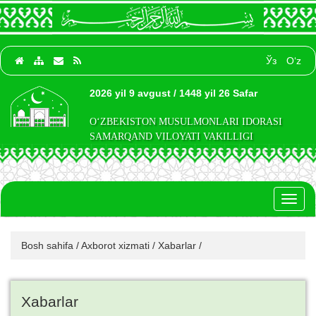
Ўз
O‘z
2026 yil 9 avgust / 1448 yil 26 Safar
O‘ZBEKISTON MUSULMONLARI IDORASI
SAMARQAND VILOYATI VAKILLIGI
Toggl
naviga
Bosh sahifa
/
Axborot xizmati
/
Xabarlar
/
Xabarlar