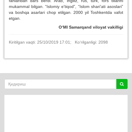
fanlaridan dars berdi. Arab, ingiliz, rus, turk, fors tillarini
mukammal bilgan. “Islomiy e'tiqod”, “Islom shari'ati asoslari”
va boshqa asarlari chop etilgan. 2000 yil Toshkentda vafot
etgan.
O‘MI Samarqand viloyat vakilligi
Kiritilgan vaqti: 25/10/2019 17:01; Ko‘rilganligi: 2098