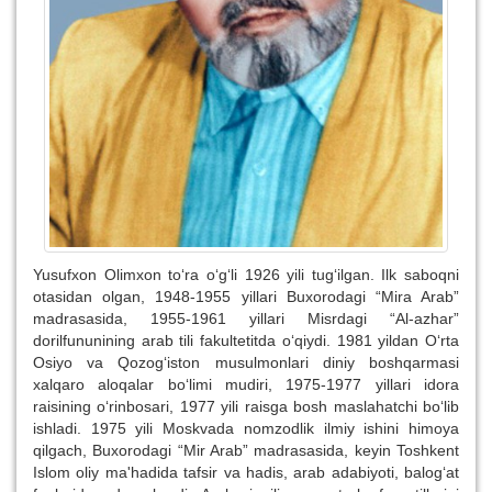
Yusufxon Olimxon to‘ra o‘g‘li 1926 yili tug‘ilgan. Ilk saboqni
otasidan olgan, 1948-1955 yillari Buxorodagi “Mira Arab”
madrasasida, 1955-1961 yillari Misrdagi “Al-azhar”
dorilfununining arab tili fakultetitda o‘qiydi. 1981 yildan O‘rta
Osiyo va Qozog‘iston musulmonlari diniy boshqarmasi
xalqaro aloqalar bo‘limi mudiri, 1975-1977 yillari idora
raisining o‘rinbosari, 1977 yili raisga bosh maslahatchi bo‘lib
ishladi. 1975 yili Moskvada nomzodlik ilmiy ishini himoya
qilgach, Buxorodagi “Mir Arab” madrasasida, keyin Toshkent
Islom oliy ma'hadida tafsir va hadis, arab adabiyoti, balog‘at