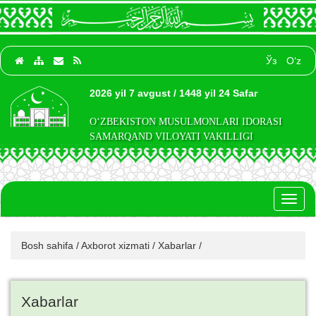
Ўз
O‘z
2026 yil 7 avgust / 1448 yil 24 Safar
O‘ZBEKISTON MUSULMONLARI IDORASI
SAMARQAND VILOYATI VAKILLIGI
Toggl
naviga
Bosh sahifa
/
Axborot xizmati
/
Xabarlar
/
Xabarlar