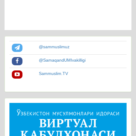
@sammuslimuz
@SamaqandUMIvakilligi
Sammuslim.TV