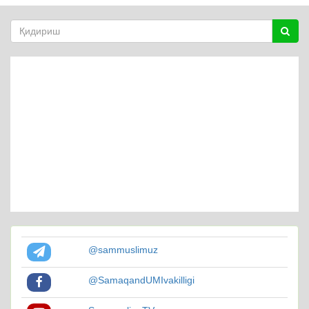
@sammuslimuz
@SamaqandUMIvakilligi