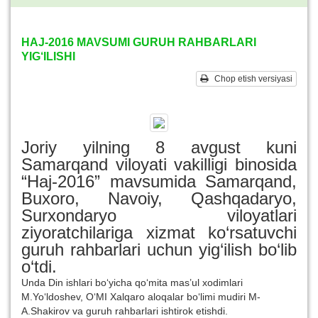
HAJ-2016 MAVSUMI GURUH RAHBARLARI
YIG‘ILISHI
Chop etish versiyasi
Joriy yilning 8 avgust kuni
Samarqand viloyati vakilligi binosida
“Haj-2016” mavsumida Samarqand,
Buxoro, Navoiy, Qashqadaryo,
Surxondaryo viloyatlari
ziyoratchilariga xizmat ko‘rsatuvchi
guruh rahbarlari uchun yig‘ilish bo‘lib
o‘tdi.
Unda Din ishlari bo‘yicha qo‘mita mas’ul xodimlari
M.Yo‘ldoshev, O‘MI Xalqaro aloqalar bo‘limi mudiri M-
A.Shakirov va guruh rahbarlari ishtirok etishdi.