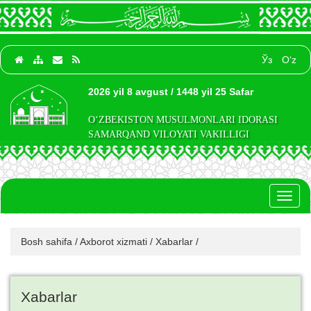
Ўз
O‘z
2026 yil 8 avgust / 1448 yil 25 Safar
O‘ZBEKISTON MUSULMONLARI IDORASI
SAMARQAND VILOYATI VAKILLIGI
Toggl
naviga
Bosh sahifa
/
Axborot xizmati
/
Xabarlar
/
Xabarlar