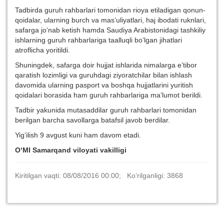
Tadbirda guruh rahbarlari tomonidan rioya etiladigan qonun-
qoidalar, ularning burch va mas’uliyatlari, haj ibodati ruknlari,
safarga jo‘nab ketish hamda Saudiya Arabistonidagi tashkiliy
ishlarning guruh rahbarlariga taalluqli bo‘lgan jihatlari
atroflicha yoritildi.
Shuningdek, safarga doir hujjat ishlarida nimalarga e’tibor
qaratish lozimligi va guruhdagi ziyoratchilar bilan ishlash
davomida ularning pasport va boshqa hujjatlarini yuritish
qoidalari borasida ham guruh rahbarlariga ma’lumot berildi.
Tadbir yakunida mutasaddilar guruh rahbarlari tomonidan
berilgan barcha savollarga batafsil javob berdilar.
Yig‘ilish 9 avgust kuni ham davom etadi.
O‘MI Samarqand viloyati vakilligi
Kiritilgan vaqti: 08/08/2016 00:00; Ko‘rilganligi: 3868