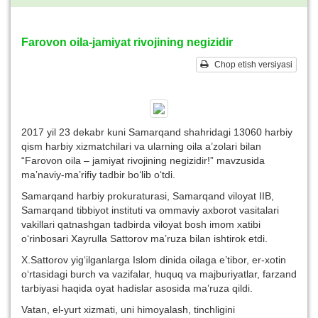
Farovon oila-jamiyat rivojining negizidir
Chop etish versiyasi
2017 yil 23 dekabr kuni Samarqand shahridagi 13060 harbiy
qism harbiy xizmatchilari va ularning oila a’zolari bilan
“Farovon oila – jamiyat rivojining negizidir!” mavzusida
ma’naviy-ma’rifiy tadbir bo‘lib o‘tdi.
Samarqand harbiy prokuraturasi, Samarqand viloyat IIB,
Samarqand tibbiyot instituti va ommaviy axborot vasitalari
vakillari qatnashgan tadbirda viloyat bosh imom xatibi
o‘rinbosari Xayrulla Sattorov ma’ruza bilan ishtirok etdi.
X.Sattorov yig‘ilganlarga Islom dinida oilaga e’tibor, er-xotin
o‘rtasidagi burch va vazifalar, huquq va majburiyatlar, farzand
tarbiyasi haqida oyat hadislar asosida ma’ruza qildi.
Vatan, el-yurt xizmati, uni himoyalash, tinchligini