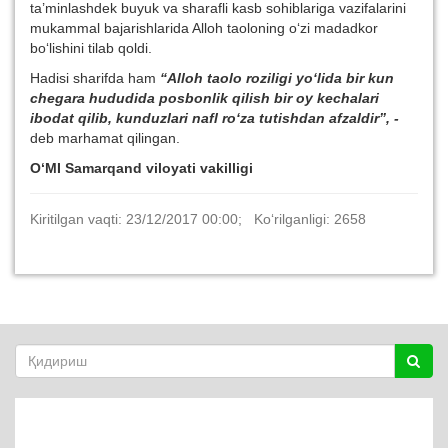
ta’minlashdek buyuk va sharafli kasb sohiblariga vazifalarini
mukammal bajarishlarida Alloh taoloning o‘zi madadkor
bo‘lishini tilab qoldi.
Hadisi sharifda ham
“Alloh taolo roziligi yo‘lida bir kun
chegara hududida posbonlik qilish bir oy kechalari
ibodat qilib, kunduzlari nafl ro‘za tutishdan afzaldir”, -
deb marhamat qilingan.
O‘MI Samarqand viloyati vakilligi
Kiritilgan vaqti: 23/12/2017 00:00; Ko‘rilganligi: 2658