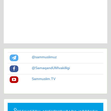
@sammuslimuz
@SamaqandUMIvakilligi
Sammuslim.TV