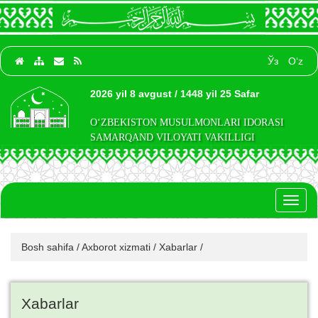
Ўз
O‘z
2026 yil 8 avgust / 1448 yil 25 Safar
O‘ZBEKISTON MUSULMONLARI IDORASI
SAMARQAND VILOYATI VAKILLIGI
Toggl
naviga
Bosh sahifa
/
Axborot xizmati
/
Xabarlar
/
Xabarlar