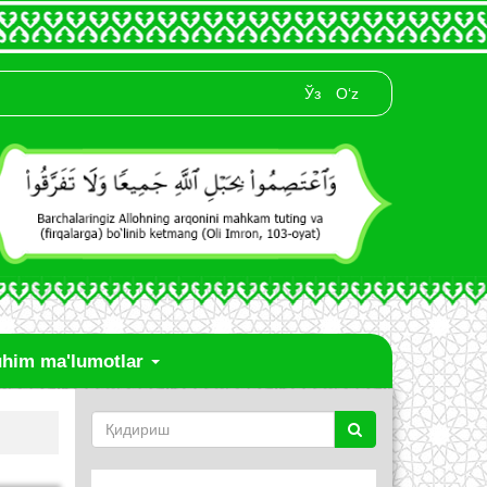
Ўз
O‘z
him ma'lumotlar