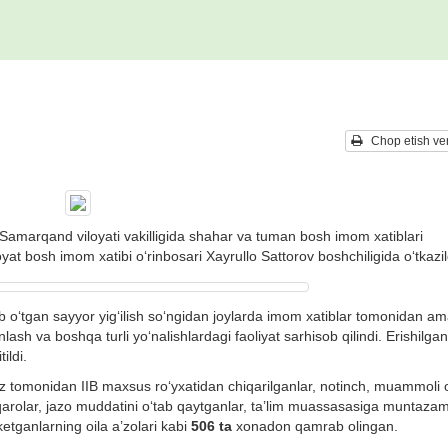
Chop etish ver
Samarqand viloyati vakilligida shahar va tuman bosh imom xatiblari
viloyat bosh imom xatibi o‘rinbosari Xayrullo Sattorov boshchiligida o‘tkazil
ib o‘tgan sayyor yig‘ilish so‘ngidan joylarda imom xatiblar tomonidan a
nlash va boshqa turli yo‘nalishlardagi faoliyat sarhisob qilindi. Erishilgan
ildi.
miz tomonidan IIB maxsus ro‘yxatidan chiqarilganlar, notinch, muammoli oi
qarolar, jazo muddatini o‘tab qaytganlar, ta’lim muassasasiga muntaza
tganlarning oila a’zolari kabi
506 ta
xonadon qamrab olingan.