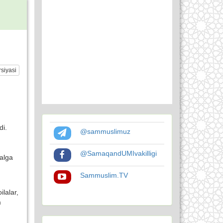
siyasi
di.
@sammuslimuz
@SamaqandUMIvakilligi
malga
Sammuslim.TV
lalar,
m