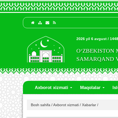
2026 yil 6 avgust / 1448
O‘ZBEKISTON
SAMARQAND VI
Axborot xizmati
Maqolalar
Is
Bosh sahifa
/
Axborot xizmati
/
Xabarlar
/