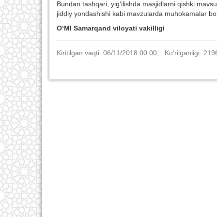
Bundan tashqari, yig‘ilishda masjidlarni qishki mavsu
jiddiy yondashishi kabi mavzularda muhokamalar bo‘li
O‘MI Samarqand viloyati vakilligi
Kiritilgan vaqti: 06/11/2018 00:00; Ko‘rilganligi: 219