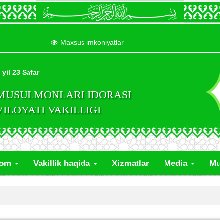
Maxsus imkoniyatlar
 yil 23 Safar
 MUSULMONLARI IDORASI
LOYATI VAKILLIGI
lom
Vakillik haqida
Xizmatlar
Media
Mu