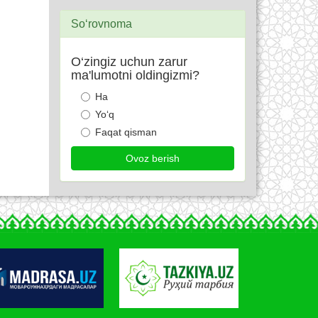
So‘rovnoma
O‘zingiz uchun zarur
ma'lumotni oldingizmi?
Ha
Yo‘q
Faqat qisman