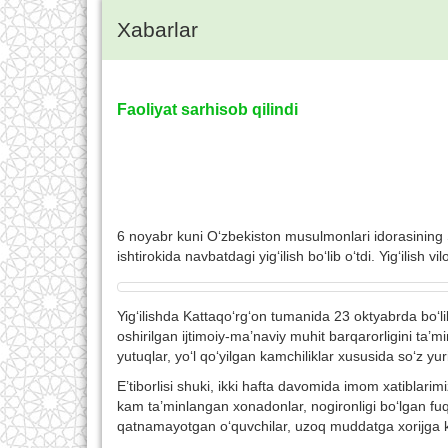
Xabarlar
Faoliyat sarhisob qilindi
6 noyabr kuni O‘zbekiston musulmonlari idorasining 
ishtirokida navbatdagi yig‘ilish bo‘lib o‘tdi. Yig‘ilish 
Yig‘ilishda Kattaqo‘rg‘on tumanida 23 oktyabrda bo‘l
oshirilgan ijtimoiy-ma’naviy muhit barqarorligini ta’mi
yutuqlar, yo‘l qo‘yilgan kamchiliklar xususida so‘z yurit
E’tiborlisi shuki, ikki hafta davomida imom xatiblari
kam ta’minlangan xonadonlar, nogironligi bo‘lgan fu
qatnamayotgan o‘quvchilar, uzoq muddatga xorijga ke