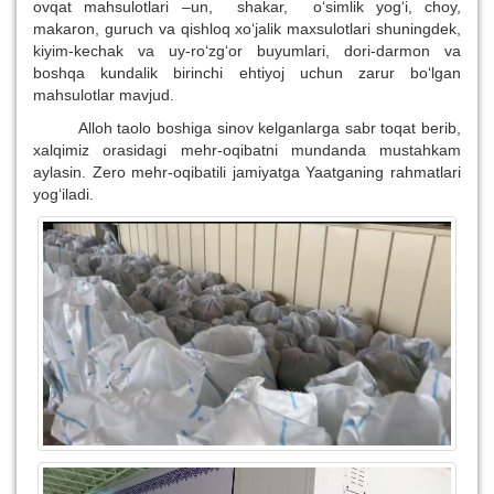
ovqat mahsulotlari –un, shakar, o‘simlik yog‘i, choy,
makaron, guruch va qishloq xo‘jalik maxsulotlari shuningdek,
kiyim-kechak va uy-ro‘zg‘or buyumlari, dori-darmon va
boshqa kundalik birinchi ehtiyoj uchun zarur bo‘lgan
mahsulotlar mavjud.
Alloh taolo boshiga sinov kelganlarga sabr toqat berib,
xalqimiz orasidagi mehr-oqibatni mundanda mustahkam
aylasin. Zero mehr-oqibatili jamiyatga Yaatganing rahmatlari
yog‘iladi.