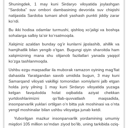
Shuningdek, 1 may kuni Sirdaryo viloyatida joylashgan
“Sardoba” suv ombori dambasining devorida suv chiqishi
natijasida Sardoba tumani aholi yashash punkti jiddiy zarar
ko‘rdi.
Bu ikki hodisa odamlar turmushi, qishloq xo‘jaligi va boshqa
sohalarga salbiy ta'sir ko‘rsatmoqda.
Xalqimiz azaldan bunday og‘ir kunlarni jipslashib, ahillik va
hamjihatlik bilan yengib o‘tgan. Bugungi qiyin sharoitda ham
xalqimizning mana shu olijanob fazilatlari yanada yaqqol
ko‘zga tashlanmoqda.
Ushbu ezgu maqsadlar ila muborak ramazon oyining mag‘fiat
dahasida Yaratgandan savob umidida bugun, 3 may kuni
Samarqand viloyati vakilligi tomonidan xomiylarni jalb etgan
holda joriy yilning 1 may kuni Sirdaryo viloyatida yuzaga
kelgan favqulodda holat oqibatida aziyat chekkan
yurtdoshlarimizni qo‘llab-quvvatlash maqsadida,
insonparvarlik yuklari ortilgan o‘n bitta yuk moshinasi va o‘nta
yengil moshinalar bilan ushbu viloyatga junab ketdi.
Yuborilgan mazkur insonparvarlik yordamining umumiy
miqdori 105 million so‘mdan ziyod bo‘lib, uning tarkibida oziq-