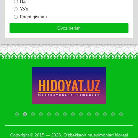
Ha
Yo‘q
Faqat qisman
Copyright © 2015 — 2026. O‘zbekiston musulmonlari idorasi