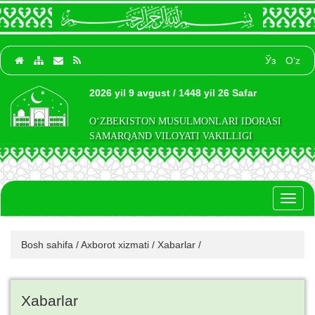
Ўз
O‘z
2026 yil 9 avgust / 1448 yil 26 Safar
O‘ZBEKISTON MUSULMONLARI IDORASI
SAMARQAND VILOYATI VAKILLIGI
Toggl
naviga
Bosh sahifa
/
Axborot xizmati
/
Xabarlar
/
Xabarlar