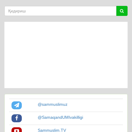
@sammuslimuz
@SamaqandUMIvakilligi
Sammuslim.TV