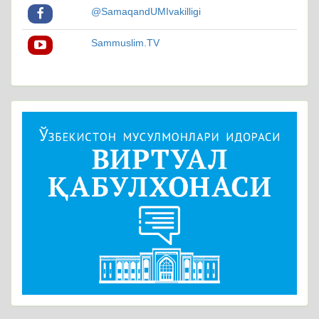
@SamaqandUMIvakilligi
Sammuslim.TV