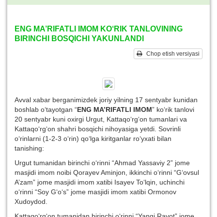
ENG MA’RIFATLI IMOM KO‘RIK TANLOVINING
BIRINCHI BOSQICHI YAKUNLANDI
Chop etish versiyasi
Avval xabar berganimizdek joriy yilning 17 sentyabr kunidan
boshlab o‘tayotgan “
ENG MA’RIFATLI IMOM
” ko‘rik tanlovi
20 sentyabr kuni oxirgi Urgut, Kattaqo‘rg‘on tumanlari va
Kattaqo‘rg‘on shahri bosqichi nihoyasiga yetdi. Sovrinli
o‘rinlarni (1-2-3 o‘rin) qo‘lga kiritganlar ro‘yxati bilan
tanishing:
Urgut tumanidan birinchi o‘rinni “Ahmad Yassaviy 2” jome
masjidi imom noibi Qorayev Aminjon, ikkinchi o‘rinni “G‘ovsul
A’zam” jome masjidi imom xatibi Isayev To‘lqin, uchinchi
o‘rinni “Soy G‘o‘s” jome masjidi imom xatibi Ormonov
Xudoydod.
Kattaqo‘rg‘on tumanidan birinchi o‘rinni “Yangi Ravot” jome