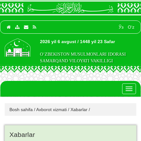
Ўз
O‘z
2026 yil 6 avgust / 1448 yil 23 Safar
O‘ZBEKISTON MUSULMONLARI IDORASI
SAMARQAND VILOYATI VAKILLIGI
Toggl
naviga
Bosh sahifa
/
Axborot xizmati
/
Xabarlar
/
Xabarlar