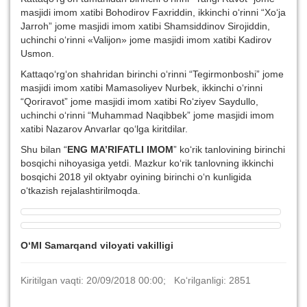
masjidi imom xatibi Bohodirov Faxriddin, ikkinchi o‘rinni “Xo‘ja
Jarroh” jome masjidi imom xatibi Shamsiddinov Sirojiddin,
uchinchi o‘rinni «Valijon» jome masjidi imom xatibi Kadirov
Usmon.
Kattaqo‘rg‘on shahridan birinchi o‘rinni “Tegirmonboshi” jome
masjidi imom xatibi Mamasoliyev Nurbek, ikkinchi o‘rinni
“Qoriravot” jome masjidi imom xatibi Ro‘ziyev Saydullo,
uchinchi o‘rinni “Muhammad Naqibbek” jome masjidi imom
xatibi Nazarov Anvarlar qo‘lga kiritdilar.
Shu bilan “
ENG MA’RIFATLI IMOM
” ko‘rik tanlovining birinchi
bosqichi nihoyasiga yetdi. Mazkur ko‘rik tanlovning ikkinchi
bosqichi 2018 yil oktyabr oyining birinchi o‘n kunligida
o‘tkazish rejalashtirilmoqda.
O‘MI Samarqand viloyati vakilligi
Kiritilgan vaqti: 20/09/2018 00:00; Ko‘rilganligi: 2851