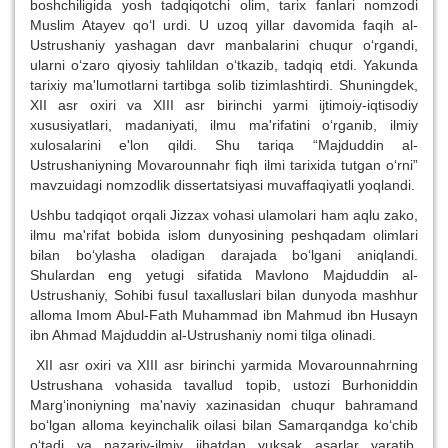
boshchiligida yosh tadqiqotchi olim, tarix fanlari nomzodi
Muslim Atayev qo‘l urdi. U uzoq yillar davomida faqih al-
Ustrushaniy yashagan davr manbalarini chuqur o‘rgandi,
ularni o‘zaro qiyosiy tahlildan o‘tkazib, tadqiq etdi. Yakunda
tarixiy ma'lumotlarni tartibga solib tizimlashtirdi. Shuningdek,
XII asr oxiri va XIII asr birinchi yarmi ijtimoiy-iqtisodiy
xususiyatlari, madaniyati, ilmu ma'rifatini o‘rganib, ilmiy
xulosalarini e'lon qildi. Shu tariqa “Majduddin al-
Ustrushaniyning Movarounnahr fiqh ilmi tarixida tutgan o‘rni”
mavzuidagi nomzodlik dissertatsiyasi muvaffaqiyatli yoqlandi.
Ushbu tadqiqot orqali Jizzax vohasi ulamolari ham aqlu zako,
ilmu ma'rifat bobida islom dunyosining peshqadam olimlari
bilan bo‘ylasha oladigan darajada bo‘lgani aniqlandi.
Shulardan eng yetugi sifatida Mavlono Majduddin al-
Ustrushaniy, Sohibi fusul taxalluslari bilan dunyoda mashhur
alloma Imom Abul-Fath Muhammad ibn Mahmud ibn Husayn
ibn Ahmad Majduddin al-Ustrushaniy nomi tilga olinadi.
XII asr oxiri va XIII asr birinchi yarmida Movarounnahrning
Ustrushana vohasida tavallud topib, ustozi Burhoniddin
Marg‘inoniyning ma'naviy xazinasidan chuqur bahramand
bo‘lgan alloma keyinchalik oilasi bilan Samarqandga ko‘chib
o‘tadi va nazariy-ilmiy jihatdan yuksak asarlar yaratib,