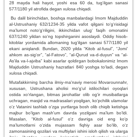
28 mayda hali hayot, yoshi esa 60 da, tug‘ilgan sanasi
577/1180 yil atrofida degan xulosa chiqadi.
Bu dalil birinchidan, boshqa manbalardagi Imom Majduddin
al-Ustrushaniy 632/1234-35 yilda vafot qilgani to‘g‘risidagi
ma'lumot noto‘g‘riligini, ikkinchidan ulug‘ faqih omonatini
637/1240 yildan so‘ng topshirganini asoslaydi. Oddiy hisob-
kitoblar yordamida allomaning tug‘ilgan sanasi 577/1180 yil
ekani aniqlandi. Bundan, 2020 yilda “Kitob al-fusul”, “Jomi'
ahkom as-sig‘or”, “al-Fatovo”, “al-Qurud va-d-duyun” va “al-
As'ila va-l-ajviba” kabi asarlar qoldirgan bobokalonimiz Imom
Majduddin Ustrushaniy hazratlari 840 yoshga to‘ladi, degan
xulosa chiqadi.
Mutafakkirning barcha ilmiy-ma'naviy merosi Movarounnahr,
xususan, Ustrushana aholisi mo‘g‘ul istilochilari oyoqlari
ostida xo‘rlangan, bitmas jarohatlar olib og‘ir musibatlarga
uchragan, masjid va madrasalari yoqilgan, ko‘pchilik ulamolar
o‘z Vatanini tashlab o‘zga yurtlarga bosh olib chiqib ketishga
majbur bo‘lgan mash'um davrda yozilgani ma'lum bo‘ldi.
Masalan, “Kitob al-fusul” o‘z davriga oid eng ko‘p
ma'lumotlarni o‘zida mujassam fiqhiy asar bo‘lib, o‘z
zamonasining qozilari va muftiylari ishini isloh qilish va ularga