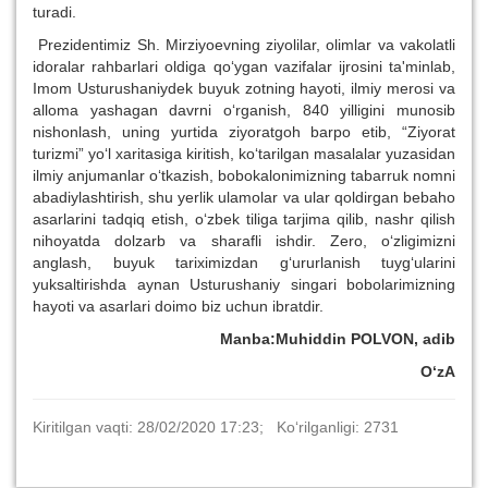
turadi.
Prezidentimiz Sh. Mirziyoevning ziyolilar, olimlar va vakolatli
idoralar rahbarlari oldiga qo‘ygan vazifalar ijrosini ta'minlab,
Imom Usturushaniydek buyuk zotning hayoti, ilmiy merosi va
alloma yashagan davrni o‘rganish, 840 yilligini munosib
nishonlash, uning yurtida ziyoratgoh barpo etib, “Ziyorat
turizmi” yo‘l xaritasiga kiritish, ko‘tarilgan masalalar yuzasidan
ilmiy anjumanlar o‘tkazish, bobokalonimizning tabarruk nomni
abadiylashtirish, shu yerlik ulamolar va ular qoldirgan bebaho
asarlarini tadqiq etish, o‘zbek tiliga tarjima qilib, nashr qilish
nihoyatda dolzarb va sharafli ishdir. Zero, o‘zligimizni
anglash, buyuk tariximizdan g‘ururlanish tuyg‘ularini
yuksaltirishda aynan Usturushaniy singari bobolarimizning
hayoti va asarlari doimo biz uchun ibratdir.
Manba:
Muhiddin POLVON, adib
O‘zA
Kiritilgan vaqti: 28/02/2020 17:23; Ko‘rilganligi: 2731