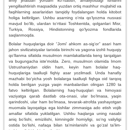
ilmiy jihatdan yordam ko‘rsatish, amaliyotdagi ishlarini
yengillashtirish maqsadida yuzdan ortiq mashhur mujtahid va
faqihlarning asarlaridan tanqidiy foydalangan holda kitobot
holiga keltirilgan. Ushbu asarning o‘nta qo‘lyozma nusxasi
mavjud bo‘lib, ulardan to‘rttasi Toshkentda, qolganlari Misr,
Turkiya, Rossiya, Hindistonning qo‘lyozma fondlarida
saqlanmoqda.
Bolalar huquqlariga doir “Jomi' ahkom as-sig‘or” asari ham
jahon sivilizatsiyalar tarixida birinchi va yagona izohli huquqiy
qo‘llanma sifatida musulmon mamlakatlarida keng tarqalgan
va bugungacha iste'molda. Zero, musulmon olamida Imom
Ustrushaniydan oldin ham, keyin ham bolalar haq-
huquqlariga taalluqli fiqhiy asar yozilmadi. Unda hanafiy
mazhabi bo‘yicha yosh bolalarga taalluqli fiqhga oid tarqoq
holda berilgan yuzga yaqin manbalardan olingan 1280 ta
fatvo keltirilgan. Bolalarning haq-huquqlari va himoyasi
vaziyatga qarab dastlab ota-onasi, ular bo‘lmasa, yaqin
qarindoshi, ular ham bo‘lmasa, tevarak-atrofda yashayotgan
muomala layoqatiga ega kishilar zimmasiga ado etish vojib
amallar sifatida yuklatilgan. Ushbu haqlarga uning nasabi
aniq bo‘lishi, emizilishi, kimningdir homiyligi, so‘ng valiyligi
ostida bo‘lishi, nafaqa bilan ta'minlanishi va go‘zal ta'lim-