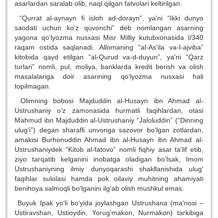
asarlardan saralab olib, naql qilgan fatvolari keltirilgan.
“Qurrat al-aynayn fi isloh ad-dorayn”, ya'ni “Ikki dunyo
saodati uchun ko‘z quvonchi” deb nomlangan asarning
yagona qo‘lyozma nusxasi Misr Milliy kutubxonasida I/340
raqam ostida saqlanadi. Allomaning “al-As'ila va-l-ajviba”
kitobida qayd etilgan “al-Qurud va-d-duyun”, ya'ni “Qarz
turlari” nomli, pul, moliya, banklarda kredit berish va olish
masalalariga doir asarining qo‘lyozma nusxasi hali
topilmagan.
Olimning bobosi Majduddin al-Husayn ibn Ahmad al-
Ustrushaniy o‘z zamonasida hurmatli faqihlardan, otasi
Mahmud ibn Majduddin al-Ustrushaniy “Jaloluddin” (“Dinning
ulug‘i”) degan sharafli unvonga sazovor bo‘lgan zotlardan,
amakisi Burhonuddin Ahmad ibn al-Husayn ibn Ahmad al-
Ustrushaniydek “Kitob al-fatovo” nomli fiqhiy asar ta'lif etib,
ziyo tarqatib kelganini inobatga oladigan bo‘lsak, Imom
Ustrushaniyning ilmiy dunyoqarashi shakllanishida ulug‘
faqihlar sulolasi hamda pok oilaviy muhitning ahamiyati
benihoya salmoqli bo‘lganini ilg‘ab olish mushkul emas.
Buyuk Ipak yo‘li bo‘yida joylashgan Ustrushana (ma'nosi –
Ustiravshan, Ustioydin, Yorug‘makon, Nurmakon) tarkibiga