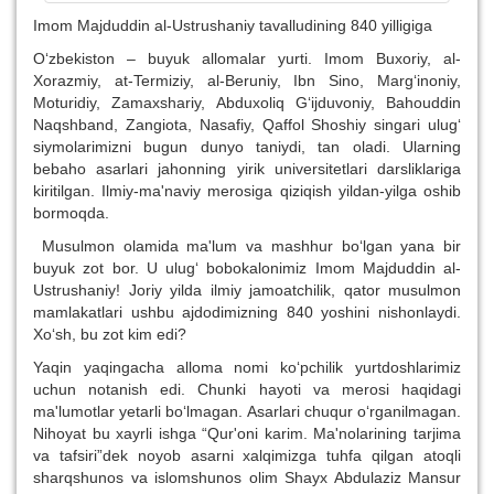
Imom Majduddin al-Ustrushaniy tavalludining 840 yilligiga
O‘zbekiston – buyuk allomalar yurti. Imom Buxoriy, al-
Xorazmiy, at-Termiziy, al-Beruniy, Ibn Sino, Marg‘inoniy,
Moturidiy, Zamaxshariy, Abduxoliq G‘ijduvoniy, Bahouddin
Naqshband, Zangiota, Nasafiy, Qaffol Shoshiy singari ulug‘
siymolarimizni bugun dunyo taniydi, tan oladi. Ularning
bebaho asarlari jahonning yirik universitetlari darsliklariga
kiritilgan. Ilmiy-ma'naviy merosiga qiziqish yildan-yilga oshib
bormoqda.
Musulmon olamida ma'lum va mashhur bo‘lgan yana bir
buyuk zot bor. U ulug‘ bobokalonimiz Imom Majduddin al-
Ustrushaniy! Joriy yilda ilmiy jamoatchilik, qator musulmon
mamlakatlari ushbu ajdodimizning 840 yoshini nishonlaydi.
Xo‘sh, bu zot kim edi?
Yaqin yaqingacha alloma nomi ko‘pchilik yurtdoshlarimiz
uchun notanish edi. Chunki hayoti va merosi haqidagi
ma'lumotlar yetarli bo‘lmagan. Asarlari chuqur o‘rganilmagan.
Nihoyat bu xayrli ishga “Qur'oni karim. Ma'nolarining tarjima
va tafsiri”dek noyob asarni xalqimizga tuhfa qilgan atoqli
sharqshunos va islomshunos olim Shayx Abdulaziz Mansur