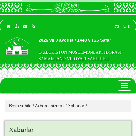
Ўз
O‘z
2026 yil 9 avgust / 1448 yil 26 Safar
O‘ZBEKISTON MUSULMONLARI IDORASI
SAMARQAND VILOYATI VAKILLIGI
Toggl
naviga
Bosh sahifa
/
Axborot xizmati
/
Xabarlar
/
Xabarlar