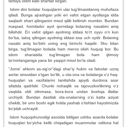
tarbiya olishi kabi shartlar kirgan.
Islom dini bolalar huquqlarini ular tug‘ilmasidanoq muhofaza
qiladi. Bunga ajrashgan yoki eri vafot etgan ayollarga idda
saqlash shart qilinganini misol qilib keltirish mumkin. Bundan
maqsad, homilador ayol qornidagi bolaning nasabini aniq
bilishdir. Eri vafot qilgan ayolning iddasi to‘rt oyyu o‘n kun
bo‘lsa, taloq qilingan ayolning iddasi esa uch oydir. Bolaning
nasabi aniq bo‘lishi uning eng birinchi haqidir. Shu bilan
birga, tug‘ilmagan bolada ham meros olish huquqi bor. Bu
islom shariatida tug‘ilmagan bola ham ijtimoiy
ta'minlanganiga yana bir yaqqol misol bo‘la oladi.
“Jome' ahkom as-sig‘or”dagi shar'iy hukm va fatvolar uzoq
asrlar sinovidan o‘tgan bo‘lib, u ota-ona va bolalarga o‘z haq-
huquqlari va vazifalarini tanitishda ajoyib durdona asar
sifatida qadrlidir. Chunki nohaqlik va tajovuzkorlikning o‘z
vaqtida oldi olinmasa, bora-bora undan boshqa illatlar
urchiydi. Bundan dastlab ota-onalarning o‘zi katta aziyat
chekib, bir umr boshi egik holda yashab o‘tishlari hayotimizda
ko‘plab uchraydi.
Islom huquqshunosligi asosida bitilgan ushbu asarda bolalar
huquqlari bo‘yicha kelib chiqadigan muammolar odilona hal