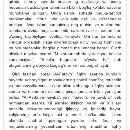
qilinib, ijtimoiy hayotda bolalarning xavfsizligi va asosiy
huquqlari daxlsizligini ta'minlash bilan bog‘liq ko‘plab savollar
muhokama qilingan. Unda ushbu sohada huquq-tartibot
mahkamalari uchun juda ko‘p aniq dalil va ko‘rsatmalar
berilgan. Asar islom huquqining eng muhim va mukammal
tizimlarini o‘zida mujassam etib, salkam sakkiz asrdan beri
o‘zining hayotiyligini isbotlab kelayotir. Uni har tomonlama
chuqur o‘rganish bizga diyorimizdagi diniy huquq tizimining
muhim masalalari haqida qimmatli ma'lumotlar beradi. G‘arb
olimlari mazkur asarni “Movarounnahrda yaratilgan bolalar
konvensiyasi”, “Bolalar huquqlari bo‘yicha Bil” deb
ataganlarining o‘ziyoq bizga g‘urur va faxr bag‘ishlaydi.
Qirq fasldan iborat “Al-Fatovo” fiqhiy asarida kundalik
hayotda uchraydigan masalalarning hadisi shariflar, mujtahid
va mutasavviflarning so‘zlari bilan izohlangan fiqhiy hukmlari
sodda va tushunarli uslubda, qisqa jumlalar bilan yoritilgan
bo‘lsa, “Al-As'ila va-l-ajviba”, ya'ni “Savollar va javoblar” deb
nomlangan asarda XII asrning ikkinchi yarmi va XIII asr
boshida Movarounnahrdagi ijtimoiy va iqtisodiy hayot,
xalqlarning urf-odatiga oid qimmatli ma'lumotlar, islom
olamida shuhrat qozongan yuzdan ortiq faqih va
mujtahidlarning yetmishdan ortiq eng mashhur fiqhiy