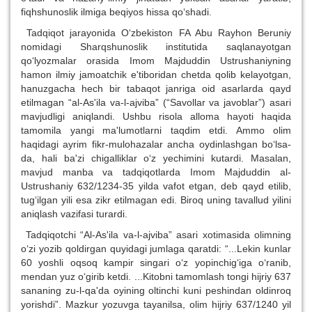
fiqhshunoslik ilmiga beqiyos hissa qo‘shadi.
Tadqiqot jarayonida O‘zbekiston FA Abu Rayhon Beruniy
nomidagi Sharqshunoslik institutida saqlanayotgan
qo‘lyozmalar orasida Imom Majduddin Ustrushaniyning
hamon ilmiy jamoatchik e'tiboridan chetda qolib kelayotgan,
hanuzgacha hech bir tabaqot janriga oid asarlarda qayd
etilmagan “al-As'ila va-l-ajviba” (“Savollar va javoblar”) asari
mavjudligi aniqlandi. Ushbu risola alloma hayoti haqida
tamomila yangi ma'lumotlarni taqdim etdi. Ammo olim
haqidagi ayrim fikr-mulohazalar ancha oydinlashgan bo‘lsa-
da, hali ba'zi chigalliklar o‘z yechimini kutardi. Masalan,
mavjud manba va tadqiqotlarda Imom Majduddin al-
Ustrushaniy 632/1234-35 yilda vafot etgan, deb qayd etilib,
tug‘ilgan yili esa zikr etilmagan edi. Biroq uning tavallud yilini
aniqlash vazifasi turardi.
Tadqiqotchi “Al-As'ila va-l-ajviba” asari xotimasida olimning
o‘zi yozib qoldirgan quyidagi jumlaga qaratdi: “...Lekin kunlar
60 yoshli oqsoq kampir singari o‘z yopinchig‘iga o‘ranib,
mendan yuz o‘girib ketdi. ...Kitobni tamomlash tongi hijriy 637
sananing zu-l-qa'da oyining oltinchi kuni peshindan oldinroq
yorishdi”. Mazkur yozuvga tayanilsa, olim hijriy 637/1240 yil