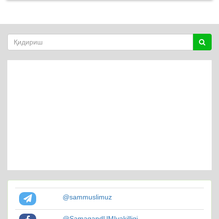
@sammuslimuz
@SamaqandUMIvakilligi