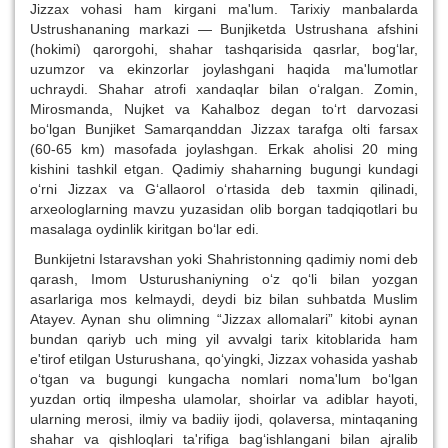
Jizzax vohasi ham kirgani ma'lum. Tarixiy manbalarda
Ustrushananing markazi — Bunjiketda Ustrushana afshini
(hokimi) qarorgohi, shahar tashqarisida qasrlar, bog‘lar,
uzumzor va ekinzorlar joylashgani haqida ma'lumotlar
uchraydi. Shahar atrofi xandaqlar bilan o‘ralgan. Zomin,
Mirosmanda, Nujket va Kahalboz degan to‘rt darvozasi
bo‘lgan Bunjiket Samarqanddan Jizzax tarafga olti farsax
(60-65 km) masofada joylashgan. Erkak aholisi 20 ming
kishini tashkil etgan. Qadimiy shaharning bugungi kundagi
o‘rni Jizzax va G‘allaorol o‘rtasida deb taxmin qilinadi,
arxeologlarning mavzu yuzasidan olib borgan tadqiqotlari bu
masalaga oydinlik kiritgan bo‘lar edi.
Bunkijetni Istaravshan yoki Shahristonning qadimiy nomi deb
qarash, Imom Usturushaniyning o‘z qo‘li bilan yozgan
asarlariga mos kelmaydi, deydi biz bilan suhbatda Muslim
Atayev. Aynan shu olimning “Jizzax allomalari” kitobi aynan
bundan qariyb uch ming yil avvalgi tarix kitoblarida ham
e'tirof etilgan Usturushana, qo‘yingki, Jizzax vohasida yashab
o‘tgan va bugungi kungacha nomlari noma'lum bo‘lgan
yuzdan ortiq ilmpesha ulamolar, shoirlar va adiblar hayoti,
ularning merosi, ilmiy va badiiy ijodi, qolaversa, mintaqaning
shahar va qishloqlari ta'rifiga bag‘ishlangani bilan ajralib