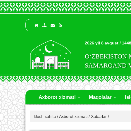
2026 yil 8 avgust / 1448
O‘ZBEKISTON
SAMARQAND VI
Axborot xizmati
Maqolalar
Is
Bosh sahifa
/
Axborot xizmati
/
Xabarlar
/