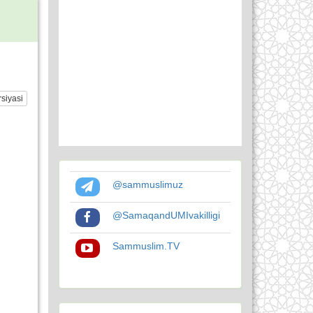
siyasi
@sammuslimuz
@SamaqandUMIvakilligi
Sammuslim.TV