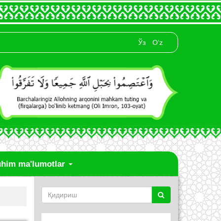
Ўз
O‘z
him ma'lumotlar