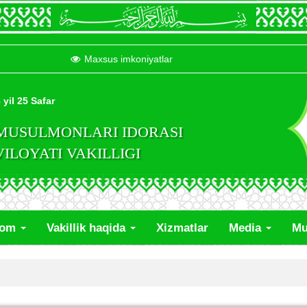
Maxsus imkoniyatlar
 yil 25 Safar
 MUSULMONLARI IDORASI
LOYATI VAKILLIGI
lom
Vakillik haqida
Xizmatlar
Media
Mu