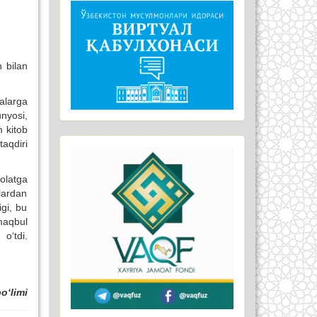
h bilan
yalarga
unyosi,
m kitob
aqdiri
olatga
tlardan
igi, bu
maqbul
 o‘tdi.
o‘limi