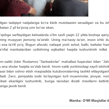
ilgan tadqiqot natijalariga ko‘ra kitob mutolaasini sevadigan va bu is
atan 2 yil ko‘proq umr ko‘rar ekan.
‘qishga sarflaydigan keksalarda o‘lim xavfi yaqin 12 yilda boshqa qari
ing muayyan jismoniy ta'siridir. Uning ma'naviy ta'siri, inson ichki d
ng esa ta'rifi yo‘q. Bugun afsuski, nafaqat yosh avlod, balki, kattalar ha
fat manbalaridan uzilishning oqibatlari haqida tushuntirish millat t
-xatibi Jobir Rustamov “Sarbadorlar” mahallasi fuqarolari bilan “Jah
 ana shular haqida so‘zlab berdi. Imom-xatib yurtimizdagi xayrli isloho
aasi bilan oshno etish maqsadida kutubxonalarning tashkil etilayotganl
idladi. Zero, jamiyatda sodir bo‘layotgan turli muammolar, jinoyat, no
bati ekanligini tushuntirib, bunga tarixdan ibratli misollarni keltirib
ariga javob berdi.
Manba:
O‘MI Masjidlar b