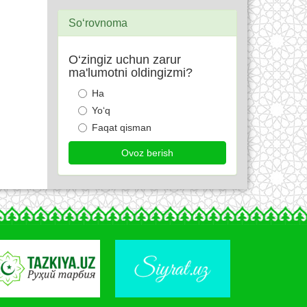
So‘rovnoma
O‘zingiz uchun zarur
ma'lumotni oldingizmi?
Ha
Yo‘q
Faqat qisman