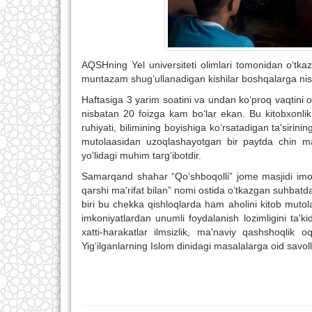
AQSHning Yel universiteti olimlari tomonidan o‘tkaz
muntazam shug‘ullanadigan kishilar boshqalarga nisb
Haftasiga 3 yarim soatini va undan ko‘proq vaqtini o
nisbatan 20 foizga kam bo‘lar ekan. Bu kitobxonlikn
ruhiyati, bilimining boyishiga ko‘rsatadigan ta'sirini
mutolaasidan uzoqlashayotgan bir paytda chin ma'ri
yo‘lidagi muhim targ‘ibotdir.
Samarqand shahar “Qo‘shboqolli” jome masjidi imom
qarshi ma'rifat bilan” nomi ostida o‘tkazgan suhbatda
biri bu chekka qishloqlarda ham aholini kitob mutol
imkoniyatlardan unumli foydalanish lozimligini ta'k
xatti-harakatlar ilmsizlik, ma'naviy qashshoqlik oqi
Yig‘ilganlarning Islom dinidagi masalalarga oid savoll