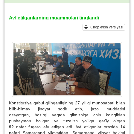
Avf etilganlarning muammolari tinglandi
Chop etish versiyasi
Konstitusiya qabul qilinganligining 27 yilligi munosabati bilan
bilib-bilmay jinoyat sodir etib, jazo muddatini
o‘tayotgan, hozirgi vaqtda qilmishiga chin ko‘ngildan
pushaymon bo‘lgan va tuzalish yo‘liga qat'iy o‘tgan
92
nafar
fuqaro afv etilgan edi. Avf etilganlar orasida 14
nafari Samarqand viloyatidan. Samarqand viloyat hokimi