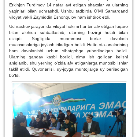
Erkinjon Turdimov 14 nafar avf etilgan shaxslar va ularning
yaqinlari bilan uchrashdi. Ushbu tadbirda O‘MI Samarqand
viloyat vakili Zayniddin Eshonqulov ham ishtirok etdi.
Uchrashuv jarayonida viloyat hokimi har bir afv etilgan fuqaro
bilan alohida suhbatlashib, ularning hozirgi holati bilan
qiziqdi. Sog‘ligida muammosi borlar davolash
muassasalariga joylashtiriladigan bo‘ldi. Hatto ota-onalarining
ham davolanishi uchun sihatgohga yuboriladigan bo‘ldi.
Ularning qanday kasbi borligi, nima ish qo‘lidan kelishi
aniqlanib, shu yerning o‘zida afv etilganlarga munosib ishlar
taklif etildi. Quvonarlisi, uy-joyga muhtojlarga uy beriladigan
bo‘ldi.