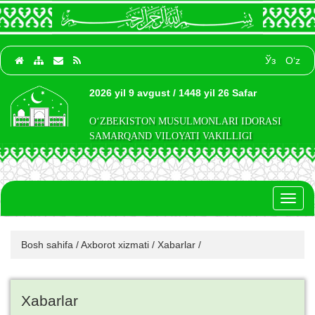
Ўз
O‘z
2026 yil 9 avgust / 1448 yil 26 Safar
O‘ZBEKISTON MUSULMONLARI IDORASI
SAMARQAND VILOYATI VAKILLIGI
Toggl
naviga
Bosh sahifa
/
Axborot xizmati
/
Xabarlar
/
Xabarlar