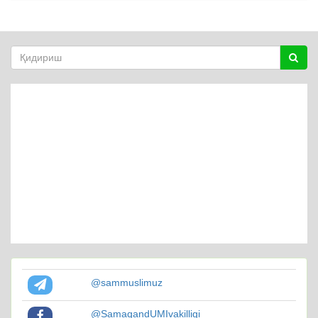
@sammuslimuz
@SamaqandUMIvakilligi