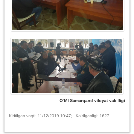
O‘MI Samarqand viloyat vakilligi
Kiritilgan vaqti: 11/12/2019 10:47; Ko‘rilganligi: 1627