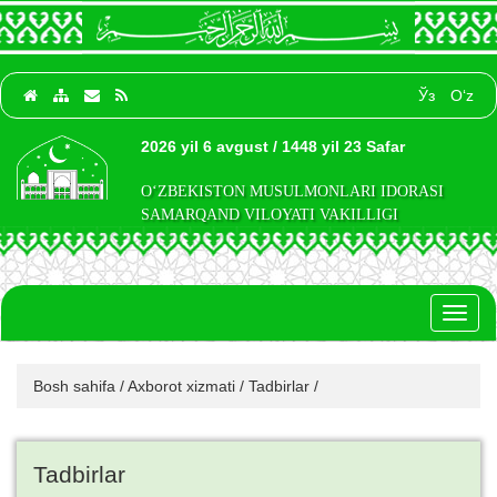
Ўз
O‘z
2026 yil 6 avgust / 1448 yil 23 Safar
O‘ZBEKISTON MUSULMONLARI IDORASI
SAMARQAND VILOYATI VAKILLIGI
Toggl
naviga
Bosh sahifa
/
Axborot xizmati
/
Tadbirlar
/
Tadbirlar