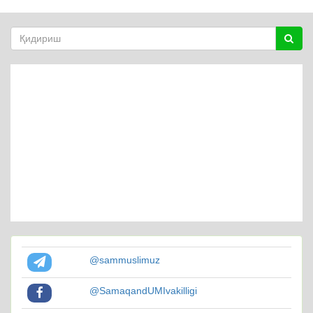
@sammuslimuz
@SamaqandUMIvakilligi