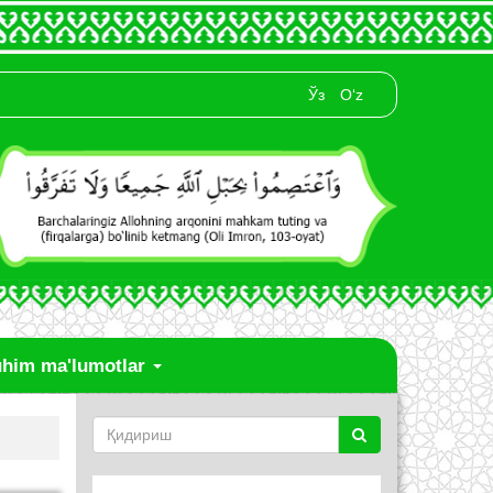
Ўз
O‘z
him ma'lumotlar