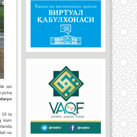
ik ish
‘yicha
daryo
 16 ta
ng kam
larida
lati va