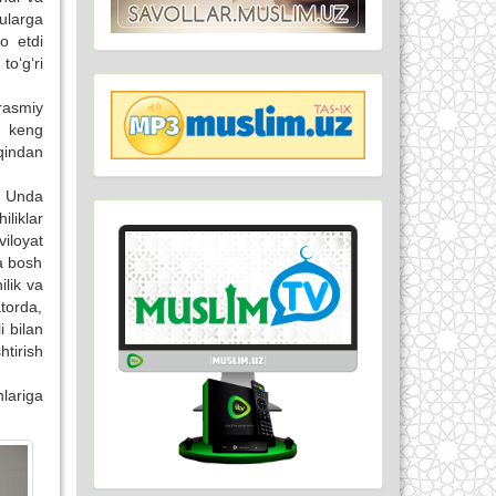
ularga
o etdi
o‘g‘ri
rasmiy
a keng
aqindan
i. Unda
liklar
viloyat
a bosh
ilik va
torda,
i bilan
htirish
lariga