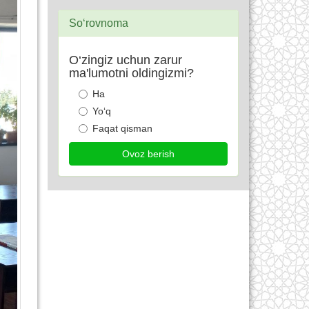
So‘rovnoma
O‘zingiz uchun zarur
ma'lumotni oldingizmi?
Ha
Yo‘q
Faqat qisman