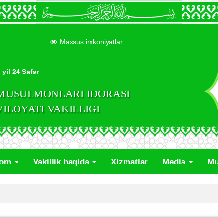
Maxsus imkoniyatlar
 yil 24 Safar
 MUSULMONLARI IDORASI
LOYATI VAKILLIGI
lom
Vakillik haqida
Xizmatlar
Media
Mu