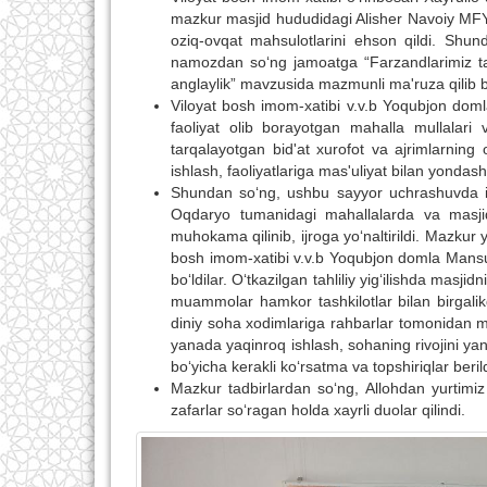
mazkur masjid hududidagi Alisher Navoiy MFY
oziq-ovqat mahsulotlarini ehson qildi. Shu
namozdan so‘ng jamoatga “Farzandlarimiz tarbi
anglaylik” mavzusida mazmunli ma'ruza qilib b
Viloyat bosh imom-xatibi v.v.b Yoqubjon d
faoliyat olib borayotgan mahalla mullalari v
tarqalayotgan bid'at xurofot va ajrimlarning o
ishlash, faoliyatlariga mas'uliyat bilan yonda
Shundan so‘ng, ushbu sayyor uchrashuvda ishti
Oqdaryo tumanidagi mahallalarda va masji
muhokama qilinib, ijroga yo‘naltirildi. Mazkur 
bosh imom-xatibi v.v.b Yoqubjon domla Mansur
bo‘ldilar. O‘tkazilgan tahliliy yig‘ilishda masj
muammolar hamkor tashkilotlar bilan birgalikd
diniy soha xodimlariga rahbarlar tomonidan masj
yanada yaqinroq ishlash, sohaning rivojini yan
bo‘yicha kerakli ko‘rsatma va topshiriqlar berild
Mazkur tadbirlardan so‘ng, Allohdan yurtimiz 
zafarlar so‘ragan holda xayrli duolar qilindi.