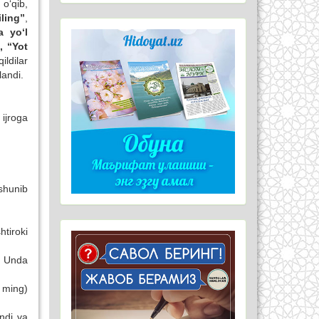
 o‘qib,
ling”
,
a yo‘l
, “Yot
ldilar
landi.
ijroga
ushunib
tiroki
. Unda
 ming)
ndi va