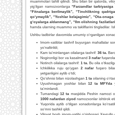
muammolari tahlil qilindi. Shu bilan bir qatorda, v
yig‘ilgan namozxonlarga
“Farzandlar tarbiyasiga e
“Fitnalarga berilmaylik”,
“Tinchlikning qadriga 
qo‘ymaylik”, “Yoshlar kelajagimiz”, “Ota-onaga 
g‘oyalarga aldanmang”, “Ilm olishning fazilatlari
hamda ularning muammo va takliflarini tingladilar. I
Ushbu tadbirlar davomida umumiy o‘rganilgan xonadonl
Imom-xatiblar tashrif buyurgan mahallalar so
yo‘naltirildi;
Kam ta'minlangan oilalarga tashrif:
36
ta.
Barc
Nogironligi bor va kasalmand
3 nafar
fuqarola
Notinch oilalarga tashrif:
1 ta.
Bu oila o‘tkazilg
Ichkilikka ruju qo‘ygan
2 nafar
fuqaro bilan
yetganligini aytib o‘tdi;
Qo‘shnisi bilan nizolashgan
1 ta
oilaning o‘rtasi
Uyushmagan yoshlar bilan
12 ta MFYda
y
ta'minlandi.
Tumandagi
12 ta
masjidda Peshin namozi o‘q
1000 nafardan ziyod
namozxonlar ishtirok eti
Yuqorida aytib o‘tilgan xonadonlarga ko‘rsa
so‘mni tashkil qildi.
Viloyat bosh imom-xatibi o‘rinbosari Xayrull