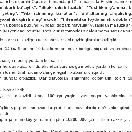
iloyat ishchi guruhi Oqdaryo tumanidagi 12 ta masjidda Peshin namozini
'tiborli bo‘laylik”,
“Shukr qilish fazilati”,
“Yoshlikni g‘animat bi
yeting”, “Silai rahmning fazilatlari”, “Bid'atlarning tarqalishig
yaxshilik qilish ulug‘ savob”, “Internetdan foydalanish odoblari”
”
va boshqa bugungi kundagi dolzarb mavzular yuzasidan ma'ruzalar qi
sh jarayonidagi holatlar ishchi guruh tomonidan dalolatnoma asosida xat
ar va o‘tkazilgan uchrashuvlar soni quyidagilarni tashkil qildi:
ni:
12 ta.
Shundan 10 tasida muammolar borligi aniqlandi va barchasi 
hasiga moddiy yordam ko‘rsatildi.
r holidan xabar olindi. Shundan barchasiga moddiy yordam ko‘rsatildi.
an tushuntirishlardan o‘zlariga tegishli xulosalar chiqardi;
 suhbat o‘tkazildi. Ular qilayotgan ishlarining oqibatlarini to‘g‘ri t
 isloh qilindi;
ig‘ilish o‘tkazildi. Unda
100 ga yaqin
uyushmagan yoshlarning ish
ilib, yig‘ilgan namozxonlarga dolzarb mavzularda ma'ruzalar qilindi
shdi.
tilgan jami moddiy yordam miqdori
10800 000
(o‘n million sakkiz yuz
o domla Sattarov tumandagi Maxdumi A'zam jome masjidi holatini o‘rga