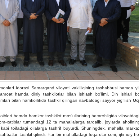
nlari idorasi Samarqand viloyati vakilligining tashabbusi hamda yill
amoat hamda diniy tashkilotlar bilan ishlash bo‘limi, Din ishlari bo
mlari bilan hamkorlikda tashkil qilingan navbatdagi sayyor yig‘ilish
Oq
iblari hamda hamkor tashkilot mas'ullarining hamrohligida viloyatdagi
om-xatiblar tumandagi 12 ta mahallalarga tarqalib, joylarda aholini
kabi toifadagi oilalarga tashrif buyurdi. Shuningdek, mahalla markaz
hbatlar tashkil qilindi. Har bir mahalladagi fuqarolar soni, ijtimoiy ho