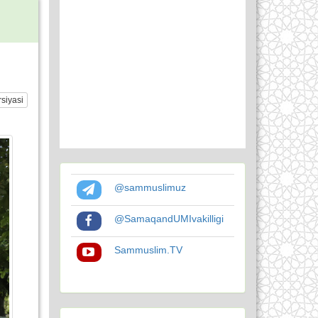
siyasi
@sammuslimuz
@SamaqandUMIvakilligi
Sammuslim.TV