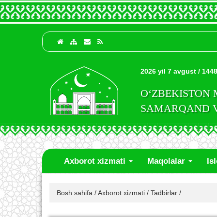
2026 yil 7 avgust / 1448
O‘ZBEKISTON
SAMARQAND VI
Axborot xizmati
Maqolalar
Is
Bosh sahifa
/
Axborot xizmati
/
Tadbirlar
/