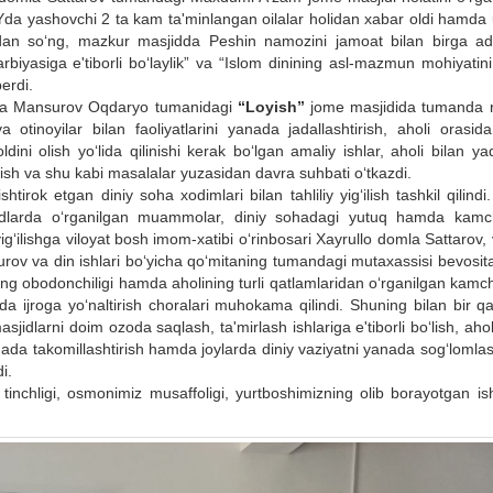
da yashovchi 2 ta kam ta'minlangan oilalar holidan xabar oldi hamda 
ndan so‘ng, mazkur masjidda Peshin namozini jamoat bilan birga ad
yasiga e'tiborli bo‘laylik” va “Islom dinining asl-mazmun mohiyatini t
erdi.
omla Mansurov Oqdaryo tumanidagi
“Loyish”
jome masjidida tumanda 
a otinoyilar bilan faoliyatlarini yanada jadallashtirish, aholi orasid
ldini olish yo‘lida qilinishi kerak bo‘lgan amaliy ishlar, aholi bilan y
shish va shu kabi masalalar yuzasidan davra suhbati o‘tkazdi.
rok etgan diniy soha xodimlari bilan tahliliy yig‘ilish tashkil qilind
dlarda o‘rganilgan muammolar, diniy sohadagi yutuq hamda kamchi
yig‘ilishga viloyat bosh imom-xatibi o‘rinbosari Xayrullo domla Sattarov, 
ov va din ishlari bo‘yicha qo‘mitaning tumandagi mutaxassisi bevosit
idning obodonchiligi hamda aholining turli qatlamlaridan o‘rganilgan kamch
a ijroga yo‘naltirish choralari muhokama qilindi. Shuning bilan bir qa
idlarni doim ozoda saqlash, ta'mirlash ishlariga e'tiborli bo‘lish, ahol
ada takomillashtirish hamda joylarda diniy vaziyatni yanada sog‘lomlas
i.
tinchligi, osmonimiz musaffoligi, yurtboshimizning olib borayotgan ish