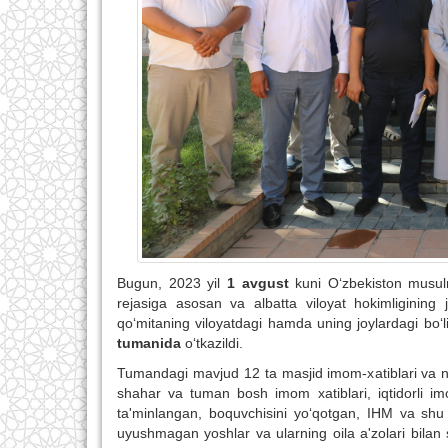
Bugun, 2023 yil
1 avgust
kuni O‘zbekiston musulmo
rejasiga asosan va albatta viloyat hokimligining j
qo‘mitaning viloyatdagi hamda uning joylardagi bo‘li
tumanida
o‘tkazildi.
Tumandagi mavjud 12 ta masjid imom-xatiblari va no
shahar va tuman bosh imom xatiblari, iqtidorli im
ta'minlangan, boquvchisini yo‘qotgan, IHM va shu 
uyushmagan yoshlar va ularning oila a'zolari bilan su