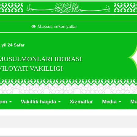
Maxsus imkoniyatlar
 yil 24 Safar
 MUSULMONLARI IDORASI
LOYATI VAKILLIGI
lom
Vakillik haqida
Xizmatlar
Media
Mu