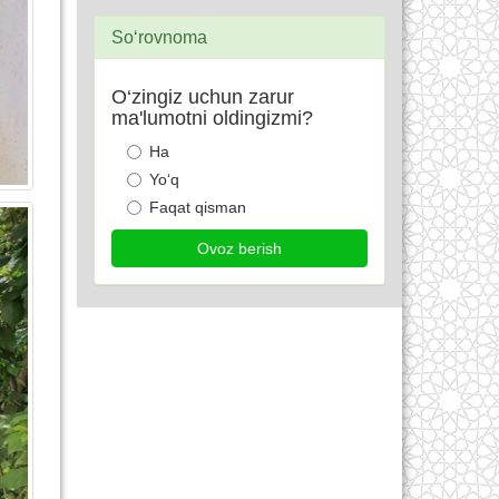
So‘rovnoma
O‘zingiz uchun zarur
ma'lumotni oldingizmi?
Ha
Yo‘q
Faqat qisman