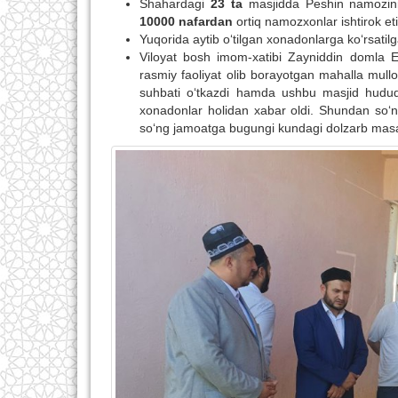
Shahardagi
23 ta
masjidda Peshin namozini 
10000 nafardan
ortiq namozxonlar ishtirok eti
Yuqorida aytib o‘tilgan xonadonlarga ko‘rsati
Viloyat bosh imom-xatibi Zayniddin domla
rasmiy faoliyat olib borayotgan mahalla mullol
suhbati o‘tkazdi hamda ushbu masjid hud
xonadonlar holidan xabar oldi. Shundan so‘
so‘ng jamoatga bugungi kundagi dolzarb masal