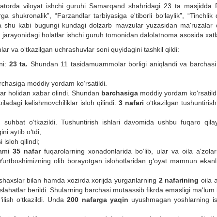
r qatorda viloyat ishchi guruhi Samarqand shahridagi 23 ta masjidda 
 shukronalik”, “Farzandlar tarbiyasiga e'tiborli bo‘laylik”, “Tinchlik 
a shu kabi bugungi kundagi dolzarb mavzular yuzasidan ma'ruzalar qi
h jarayonidagi holatlar ishchi guruh tomonidan dalolatnoma asosida xatl
 va o‘tkazilgan uchrashuvlar soni quyidagini tashkil qildi:
ni:
23 ta.
Shundan 11 tasidamuammolar borligi aniqlandi va barchasi 
rchasiga moddiy yordam ko‘rsatildi.
ar holidan xabar olindi. Shundan
barchasiga
moddiy yordam ko‘rsatildi
oiladagi kelishmovchiliklar isloh qilindi.
3 nafari
o‘tkazilgan tushuntiris
 suhbat o‘tkazildi. Tushuntirish ishlari davomida ushbu fuqaro qila
ini aytib o‘tdi;
 isloh qilindi;
jami
35 nafar
fuqarolarning xonadonlarida bo‘lib, ular va oila a'zolar
Yurtboshimizning olib borayotgan islohotlaridan g‘oyat mamnun ekanlik
haxslar bilan hamda xozirda xorijda yurganlarning
2
nafarining
oila a
lahatlar berildi. Shularning barchasi mutaassib fikrda emasligi ma'lum b
‘ilish o‘tkazildi. Unda
200 nafarga yaqin
uyushmagan yoshlarning ish