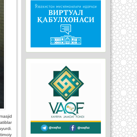
 masjid
tiblar
yurdi.
jtimoiy