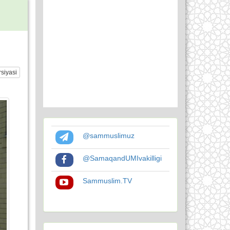
siyasi
@sammuslimuz
@SamaqandUMIvakilligi
Sammuslim.TV