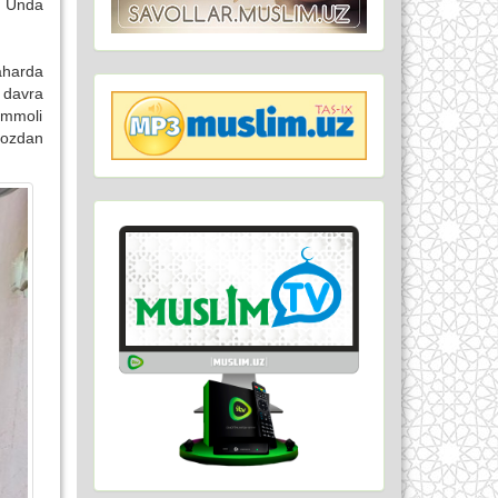
. Unda
aharda
n davra
ammoli
mozdan