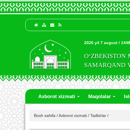
2026 yil 7 avgust / 1448
O‘ZBEKISTON
SAMARQAND VI
Axborot xizmati
Maqolalar
Is
Bosh sahifa
/
Axborot xizmati
/
Tadbirlar
/