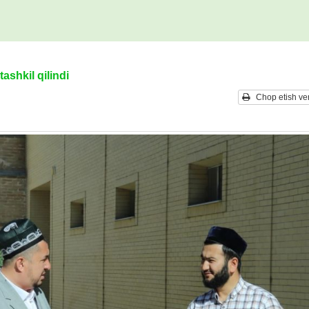
ashkil qilindi
Chop etish ver