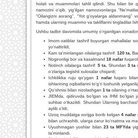
holati va muammolari tahlil qilindi. Shu bilan bi
namozini o‘qib, yig‘ilgan namozxonlarga “Ne'matlarga
“Oilangizni asrang”, “Yot g‘oyalarga aldanmang” v
hamda ularning muammo va takliflarini tingladilar.Is
Ushbu tadbir davomida umumiy o‘rganilgan xonadonlar
Imom-xatiblar tashrif buyurgan mahallalar so
yo‘naltirildi;
Kam ta'minlangan oilalarga tashrif:
120 ta.
Ba
Nogironligi bor va kasalmand
18 nafar
fuqarol
Notinch oilalarga tashrif:
5 ta.
Shundan
3 ta
o‘zlariga tegishli xulosalar chiqardi;
Ichkilikka ruju qo‘ygan
1 nafar
fuqaro bilan
ishlarining oqibatlarini to‘g‘ri tushunib yetganlig
Qo‘shnisi bilan nizolashgan
1 ta
oilaning o‘rtasi
JIEMda, qidiruvda bo‘lgan va IHM bo‘lgan 
suhbat o‘tkazildi. Shundan Ularning barchasi
aytib o‘tdi;
Uzoq muddatga xorijga borib kelgan
4
nafar
s
bilan uchrashib, ularga zarur ko‘rsatma va mas
Uyushmagan yoshlar bilan
23 ta MFYda
yig
ta'minlandi.