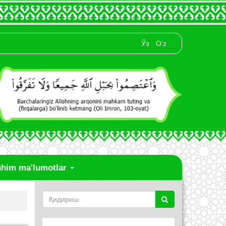
Ўз
O‘z
him ma'lumotlar