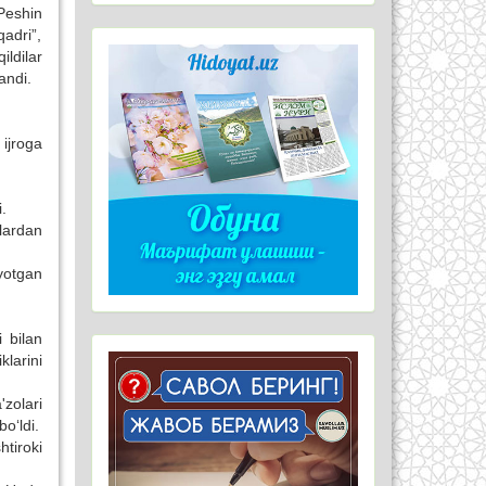
Peshin
qadri”,
ldilar
andi.
ijroga
.
hlardan
yotgan
i bilan
larini
'zolari
o‘ldi.
tiroki