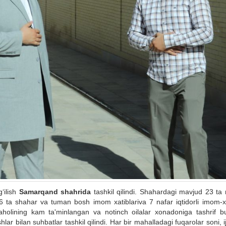
‘ilish
Samarqand shahrida
tashkil qilindi. Shahardagi mavjud 23 ta
16 ta shahar va tuman bosh imom xatiblariva 7 nafar iqtidorli imom-xa
aholining kam ta'minlangan va notinch oilalar xonadoniga tashrif bu
bilan suhbatlar tashkil qilindi. Har bir mahalladagi fuqarolar soni, i