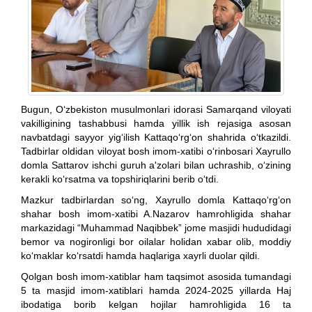
Bugun, O‘zbekiston musulmonlari idorasi Samarqand viloyati
vakilligining tashabbusi hamda yillik ish rejasiga asosan
navbatdagi sayyor yig‘ilish Kattaqo‘rg‘on shahrida o‘tkazildi.
Tadbirlar oldidan viloyat bosh imom-xatibi o‘rinbosari Xayrullo
domla Sattarov ishchi guruh a'zolari bilan uchrashib, o‘zining
kerakli ko‘rsatma va topshiriqlarini berib o‘tdi.
Mazkur tadbirlardan so‘ng, Xayrullo domla Kattaqo‘rg‘on
shahar bosh imom-xatibi A.Nazarov hamrohligida shahar
markazidagi “Muhammad Naqibbek” jome masjidi hududidagi
bemor va nogironligi bor oilalar holidan xabar olib, moddiy
ko‘maklar ko‘rsatdi hamda haqlariga xayrli duolar qildi.
Qolgan bosh imom-xatiblar ham taqsimot asosida tumandagi
5 ta masjid imom-xatiblari hamda 2024-2025 yillarda Haj
ibodatiga borib kelgan hojilar hamrohligida 16 ta