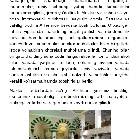
Kattaqo‘rg‘on shahridagi mahallalarda o‘rganilgan
muammolar, diniy sohadagi yutuq hamda kamchiliklar
muhokama qilinib, ijroga yo‘naltirildi. Mazkur yig‘ilishga viloyat
bosh imom-xatibi o‘rinbosari Xayrullo domla Sattarov va
vakilligi xodimi X.Temirov bevosita bosh bo‘ldilar. O‘tkazilgan
tahliliy yig‘ilishda masjidning hujjat yuritish va obodonchilik
bo‘yicha hamda aholining turli qatlamlaridan o‘rganilgan
kamchilik va muammolar hamkor tashkilotlar bilan birgalikda
ijroga yo‘naltirish choralari muhokama qilindi. Shuning bilan
bir qatorda, diniy soha xodimlariga rahbarlar tomonidan aholi
bilan yanada yaqinroq ishlash, sohaning rivojini yanada
takomillashtirish hamda joylarda diniy vaziyatni yanada
sog‘lomlashtirish va shu kabi dolzarb yo‘nalishlar bo‘yicha
kerakli ko‘rsatma hamda topshiriqlar berildi.
Mazkur tadbirlardan so‘ng, Allohdan yurtimiz tinchligi,
osmonimiz musaffoligi, yurtboshimizning olib borayotgan
ishlariga zafarlar so‘ragan holda xayrli duolar qilindi.