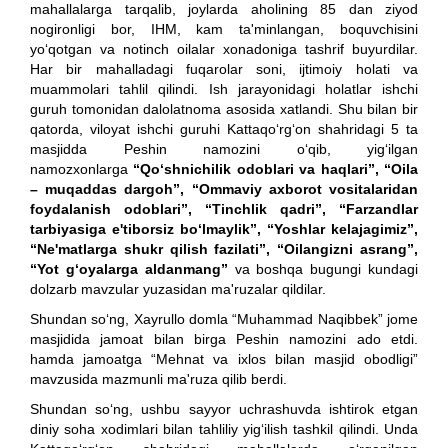
mahallalarga tarqalib, joylarda aholining 85 dan ziyod
nogironligi bor, IHM, kam ta'minlangan, boquvchisini
yo‘qotgan va notinch oilalar xonadoniga tashrif buyurdilar.
Har bir mahalladagi fuqarolar soni, ijtimoiy holati va
muammolari tahlil qilindi. Ish jarayonidagi holatlar ishchi
guruh tomonidan dalolatnoma asosida xatlandi. Shu bilan bir
qatorda, viloyat ishchi guruhi Kattaqo‘rg‘on shahridagi 5 ta
masjidda Peshin namozini o‘qib, yig‘ilgan
namozxonlarga
“Qo‘shnichilik odoblari va haqlari”, “Oila
– muqaddas dargoh”, “Ommaviy axborot vositalaridan
foydalanish odoblari”, “Tinchlik qadri”, “Farzandlar
tarbiyasiga e'tiborsiz bo‘lmaylik”, “Yoshlar kelajagimiz”,
“Ne'matlarga shukr qilish fazilati”, “Oilangizni asrang”,
“Yot g‘oyalarga aldanmang”
va boshqa bugungi kundagi
dolzarb mavzular yuzasidan ma'ruzalar qildilar.
Shundan so‘ng, Xayrullo domla “Muhammad Naqibbek” jome
masjidida jamoat bilan birga Peshin namozini ado etdi.
hamda jamoatga “Mehnat va ixlos bilan masjid obodligi”
mavzusida mazmunli ma'ruza qilib berdi.
Shundan so‘ng, ushbu sayyor uchrashuvda ishtirok etgan
diniy soha xodimlari bilan tahliliy yig‘ilish tashkil qilindi. Unda