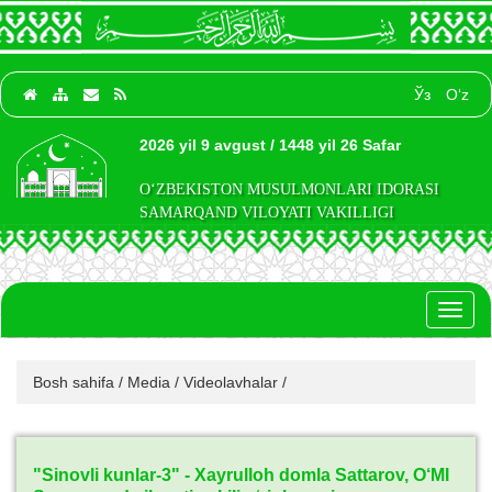
Ўз
O‘z
2026 yil 9 avgust / 1448 yil 26 Safar
O‘ZBEKISTON MUSULMONLARI IDORASI
SAMARQAND VILOYATI VAKILLIGI
Toggl
naviga
Bosh sahifa
/
Media
/
Videolavhalar
/
"Sinovli kunlar-3" - Xayrulloh domla Sattarov, O‘MI