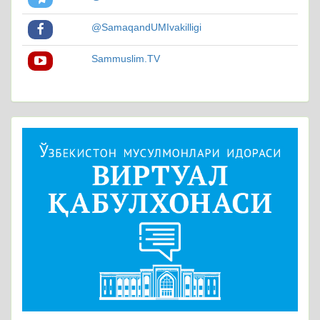
@SamaqandUMIvakilligi
Sammuslim.TV