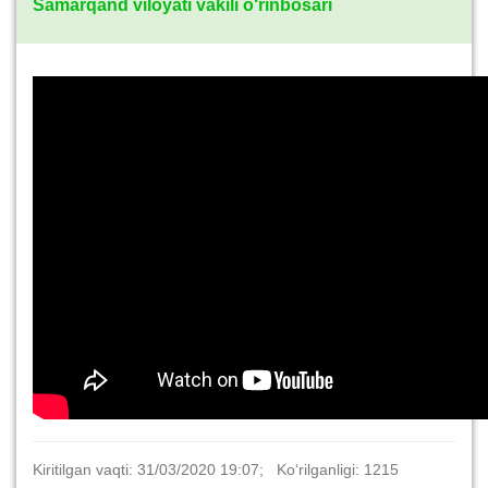
Samarqand viloyati vakili o‘rinbosari
Kiritilgan vaqti: 31/03/2020 19:07; Ko‘rilganligi: 1215