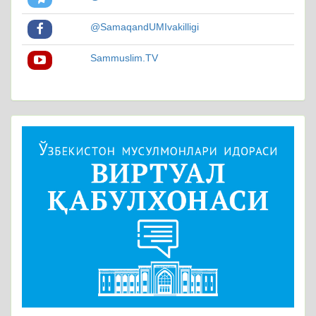
@SamaqandUMIvakilligi
Sammuslim.TV