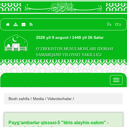
Ўз
O‘z
2026 yil 9 avgust / 1448 yil 26 Safar
O‘ZBEKISTON MUSULMONLARI IDORASI
SAMARQAND VILOYATI VAKILLIGI
Toggl
naviga
Bosh sahifa
/
Media
/
Videolavhalar
/
Payg‘ambarlar qissasi-5 "Idris alayhis-salom" -