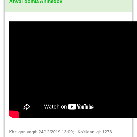
Anvar domla Ahmedov
Kiritilgan vaqti: 24/12/2019 13:09; Ko‘rilganligi: 1273