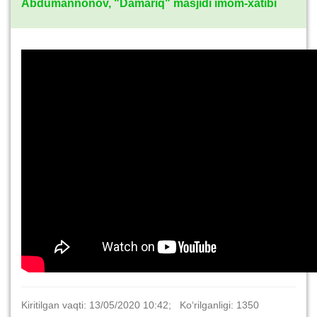
Abdumannonov, "Damariq" masjidi imom-xatibi
Kiritilgan vaqti: 13/05/2020 10:42; Ko‘rilganligi: 1350