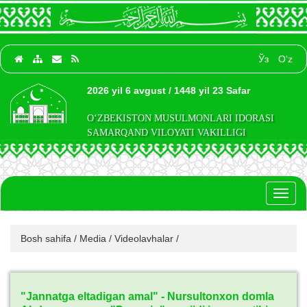
Ўз
O‘z
2026 yil 6 avgust / 1448 yil 23 Safar
O‘ZBEKISTON MUSULMONLARI IDORASI
SAMARQAND VILOYATI VAKILLIGI
Toggl
naviga
Bosh sahifa
/
Media
/
Videolavhalar
/
"Jannatga eltadigan amal" - Nursultonxon domla