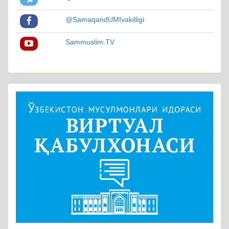
@SamaqandUMIvakilligi
Sammuslim.TV