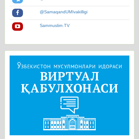
@SamaqandUMIvakilligi
Sammuslim.TV