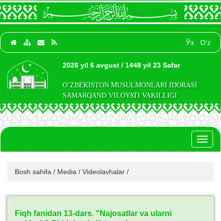
Ўз
O‘z
2026 yil 6 avgust / 1448 yil 23 Safar
O‘ZBEKISTON MUSULMONLARI IDORASI
SAMARQAND VILOYATI VAKILLIGI
Toggl
naviga
Bosh sahifa
/
Media
/
Videolavhalar
/
Fiqh fanidan 13-dars. "Najosatlar va ularni