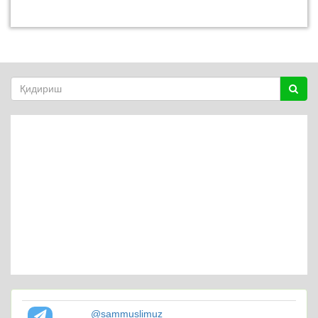
@sammuslimuz