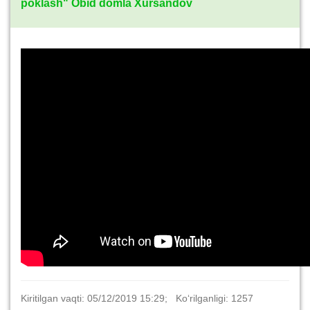
poklash" Obid domla Xursandov
Kiritilgan vaqti: 05/12/2019 15:29; Ko‘rilganligi: 1257