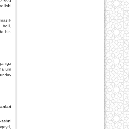
qo‘rqoq
‘lishi
rmaslik
Aqlli,
da bir-
ganiga
ma'lum
Bunday
anlari
kasbni
loqayd,