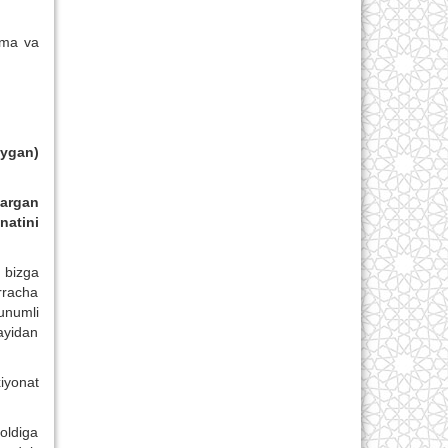
ima va
‘ygan)
targan
natini
 bizga
rracha
 unumli
ayidan
iyonat
oldiga