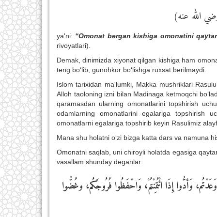
(ضي الله عنه
ya'ni:
“Omonat bergan kishiga omonatini qaytari
rivoyatlari).
Demak, dinimizda xiyonat qilgan kishiga ham omonatd
teng bo‘lib, gunohkor bo‘lishga ruxsat berilmaydi.
Islom tarixidan ma'lumki, Makka mushriklari Rasulul
Alloh taoloning izni bilan Madinaga ketmoqchi bo‘la
qaramasdan ularning omonatlarini topshirish uchun
odamlarning omonatlarini egalariga topshirish u
omonatlarni egalariga topshirib keyin Rasulimiz ala
Mana shu holatni o‘zi bizga katta dars va namuna hi
Omonatni saqlab, uni chiroyli holatda egasiga qayta
vasallam shunday deganlar:
وَعَدْتُم، وَأدُّوا إِذَا ائْتُمِنْتُمْ، وَاحْفَظُوا فُرُوجَكُم، وغُضُّوا