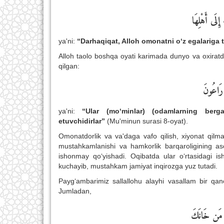
إِلَى أَهْلِهَا
ya'ni:
“Darhaqiqat, Alloh omonatni o‘z egalariga 
Alloh taolo boshqa oyati karimada dunyo va oxiratd
qilgan:
 رَاعُونَ
ya'ni:
“
Ular
(mo‘minlar) (odamlarning berg
etuvchidirlar
”
(Mu'minun surasi 8-oyat).
Omonatdorlik va va'daga vafo qilish, xiyonat qilma
mustahkamlanishi va hamkorlik barqaroligining asos
ishonmay qo‘yishadi. Oqibatda ular o‘rtasidagi is
kuchayib, mustahkam jamiyat inqirozga yuz tutadi.
Payg‘ambarimiz sallallohu alayhi vasallam bir qan
Jumladan,
ُنْ مَن خَانَكَ