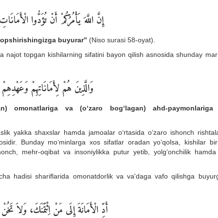
إِنَّ اللَّهَ يَأْمُرُكُمْ أَنْ تُؤَدُّوا الْأَمَانَاتِ 
topshirishingizga buyurar”
(Niso surasi 58-oyat).
a najot topgan kishilarning sifatini bayon qilish asnosida shunday ma
وَالَّذِينَ هُمْ لِأَمَانَاتِهِمْ وَعَهْدِهِمْ
an) omonatlariga va (o‘zaro bog‘lagan) ahd-paymonlariga 
slik yakka shaxslar hamda jamoalar o‘rtasida o‘zaro ishonch rishtala
idir. Bunday mo‘minlarga xos sifatlar oradan yo‘qolsa, kishilar bir-
honch, mehr-oqibat va insoniylikka putur yetib, yolg‘onchilik hamda
cha hadisi shariflarida omonatdorlik va va'daga vafo qilishga buyurg
أَدِّ الْأَمَانَةَ إِلَى مَنْ اِئْتَمَنَكَ، وَلاَ تَخ