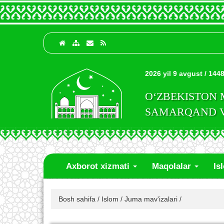
2026 yil 9 avgust / 1448
O‘ZBEKISTON
SAMARQAND VI
Axborot xizmati
Maqolalar
Is
Bosh sahifa
/
Islom
/
Juma mav'izalari
/