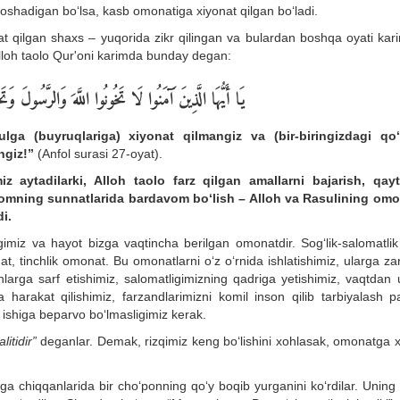
doshadigan bo‘lsa, kasb omonatiga xiyonat qilgan bo‘ladi.
 qilgan shaxs – yuqorida zikr qilingan va bulardan boshqa oyati kar
Alloh taolo Qur'oni karimda bunday degan:
يَا أَيُّهَا الَّذِينَ آَمَنُوا لَا تَخُونُوا اللَّهَ وَالرَّسُولَ وَتَخُو
lga (buyruqlariga) xiyonat qilmangiz va (bir-biringizdagi qo
ngiz!”
(Anfol surasi 27-oyat).
z aytadilarki, Alloh taolo farz qilgan amallarni bajarish, qay
lomning sunnatlarida bardavom bo‘lish – Alloh va Rasulining omo
i.
igimiz va hayot bizga vaqtincha berilgan omonatdir. Sog‘lik-salomatlik
 tinchlik omonat. Bu omonatlarni o‘z o‘rnida ishlatishimiz, ularga za
shlarga sarf etishimiz, salomatligimizning qadriga yetishimiz, vaqtdan
 harakat qilishimiz, farzandlarimizni komil inson qilib tarbiyalash p
ik ishiga beparvo bo‘lmasligimiz kerak.
itidir”
deganlar. Demak, rizqimiz keng bo‘lishini xohlasak, omonatga x
a chiqqanlarida bir cho‘ponning qo‘y boqib yurganini ko‘rdilar. Uning 