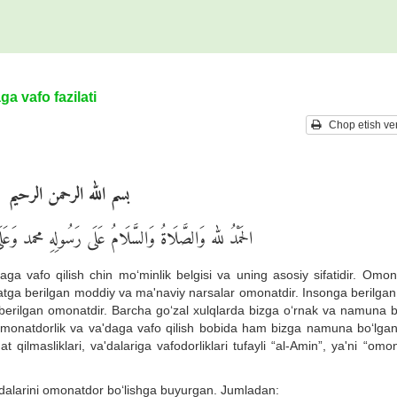
a vafo fazilati
Chop etish ver
بسم الله الرحمن الرحيم
الحَمْدُ لله وَالصَّلَاةُ وَالسَّلَامُ عَلَى رَسُولِهِ محمد وَعَلَى آ
ga vafo qilish chin mo‘minlik belgisi va uning asosiy sifatidir. Omon
datga berilgan moddiy va ma'naviy narsalar omonatdir. Insonga berilgan
berilgan omonatdir. Barcha go‘zal xulqlarda bizga o‘rnak va namuna b
omonatdorlik va va'daga vafo qilish bobida ham bizga namuna bo‘lganl
at qilmasliklari, va'dalariga vafodorliklari tufayli “al-Amin”, ya'ni “omo
andalarini omonatdor bo‘lishga buyurgan. Jumladan: