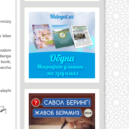
rmiziy
u bilan
issalom
lariga
borib,
barcha
 alayhi
اِضْم