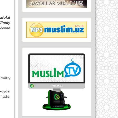
afolat
Jinsiy
Ahmad
rmiziy
-oydin
hadisi