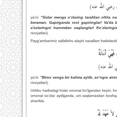
( رضي الله عنه
ya'ni:
“Sizlar menga o‘zlaring tarafdan oltita n
beraman. Gapirganda rost gapiringlar! Va'da b
a'zolaringni haromdan saqlanglar! Ko‘zlaringi
rivoyatlari).
Payg‘ambarimiz sallallohu alayhi vasallam hadislarid
فَهُيَ أَمَانَةٌ
( الله عنه
ya'ni:
“Birov senga bir kalima aytib, so‘ngra atro
rivoyatlari).
Ushbu hadisdagi holat omonat bo‘lgandan keyin, ho
omonat so‘zlar aytilganda, uni saqlamasdan boshqal
sharifda:
نْ لاَ عَهْدَ لَهُ