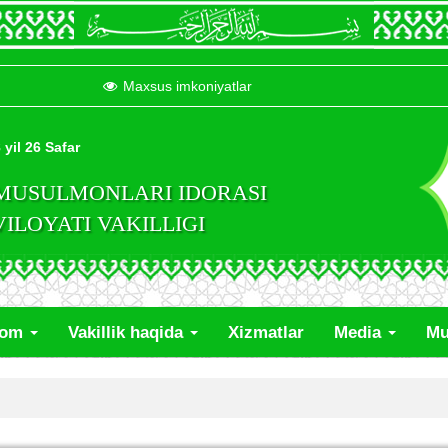
Maxsus imkoniyatlar
 yil 26 Safar
 MUSULMONLARI IDORASI
LOYATI VAKILLIGI
lom
Vakillik haqida
Xizmatlar
Media
Mu