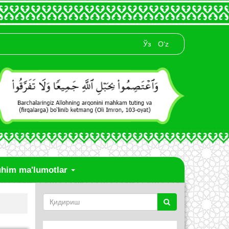
Ўз
O‘z
him ma'lumotlar