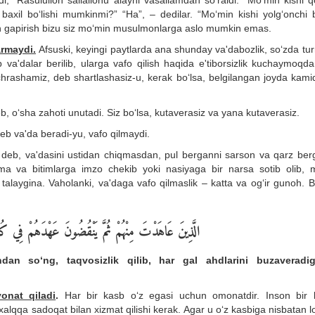
di, “Rasululloh sallallohu alayhi vasallamdan so‘raldi: “Mo‘min kishi 
baxil bo‘lishi mumkinmi?” “Ha”, – dedilar. “Mo‘min kishi yolg‘onchi bo
on gapirish bizu siz mo‘min musulmonlarga aslo mumkin emas.
armaydi.
Afsuski, keyingi paytlarda ana shunday va'dabozlik, so‘zda tu
'dalar berilib, ularga vafo qilish haqida e'tiborsizlik kuchaymoqda. 
uchrashamiz, deb shartlashasiz-u, kerak bo‘lsa, belgilangan joyda kami
b, o‘sha zahoti unutadi. Siz bo‘lsa, kutaverasiz va yana kutaverasiz.
deb va'da beradi-yu, vafo qilmaydi.
n deb, va'dasini ustidan chiqmasdan, pul berganni sarson va qarz ber
ma va bitimlarga imzo chekib yoki nasiyaga bir narsa sotib olib, 
alaygina. Vaholanki, va'daga vafo qilmaslik – katta va og‘ir gunoh. 
الَّذِينَ عَاهَدْتَ مِنْهُمْ ثُمَّ يَنْقُضُونَ عَهْدَهُمْ فِي كُلِّ
dan so‘ng, taqvosizlik qilib, har gal ahdlarini buzaveradig
onat qiladi
.
Har bir kasb o‘z egasi uchun omonatdir. Inson bir 
 xalqqa sadoqat bilan xizmat qilishi kerak. Agar u o‘z kasbiga nisbatan 