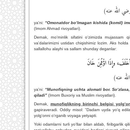
(ضي الله عنه
ya'ni:
“Omonatdor bo‘lmagan kishida (komil) imon
(Imom Ahmad rivoyatlari).
Demak, mo‘minlik sifatini o‘zimizda mujassam q
va'dalarimizni ustidan chiqishimiz lozim. Aks holda
sallallohu alayhi va sallam shunday deganlar:
خْلَفَ، وإذَا اؤْتُمِنَ خَانَ
(له عنه
ya'ni:
“Munofiqning uchta alomati bor. So‘zlasa, 
qiladi”
(Imom Buxoriy va Muslim rivoyatlari).
Demak,
munofiqlikning birinchi belgisi yolg‘o
gapiraveradi. Oddiy misol: “Dadam uyda yo‘q edilar
yolg‘onni o‘rganib voyaga yetyapti.
Yoki odamlarni turli yo‘llar bilan aldab, firibgarli