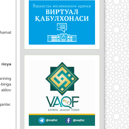
rhamat
rioya
rining
biriga
 aldov
anlar.