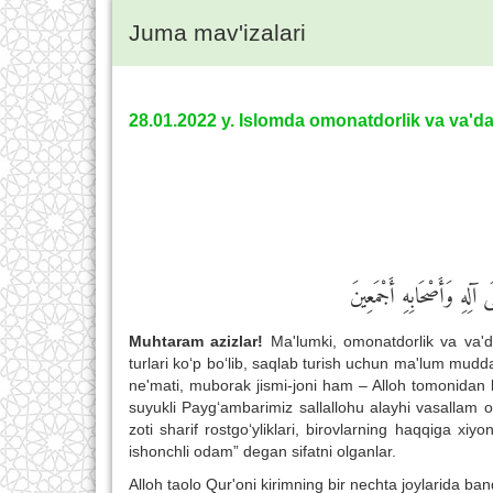
Juma mav'izalari
28.01.2022 y. Islomda omonatdorlik va va'dag
لِهِ وَأَصْحَابِهِ أَجْمَعِينَ
Muhtaram azizlar!
Ma'lumki, omonatdorlik va va'da
turlari ko‘p bo‘lib, saqlab turish uchun ma'lum mud
ne'mati, muborak jismi-joni ham – Alloh tomonidan 
suyukli Payg‘ambarimiz sallallohu alayhi vasallam 
zoti sharif rostgo‘yliklari, birovlarning haqqiga xiyon
ishonchli odam” degan sifatni olganlar.
Alloh taolo Qur'oni kirimning bir nechta joylarida b