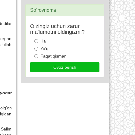
So‘rovnoma
dedilar
O‘zingiz uchun zarur
ma'lumotni oldingizmi?
bergan
Ha
ululloh
Yo‘q
Faqat qisman
iyonat
yolg‘on
igidan
n Salim