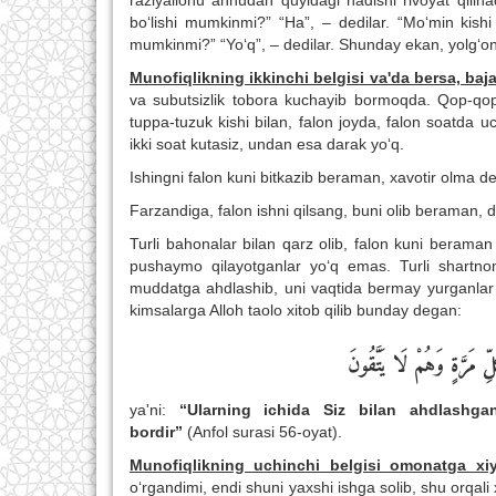
raziyallohu anhudan quyidagi hadisni rivoyat qilina
bo‘lishi mumkinmi?” “Ha”, – dedilar. “Mo‘min kishi 
mumkinmi?” “Yo‘q”, – dedilar. Shunday ekan, yolg‘
Munofiqlikning ikkinchi belgisi va'da bersa, baj
va subutsizlik tobora kuchayib bormoqda. Qop-qop va
tuppa-tuzuk kishi bilan, falon joyda, falon soatda 
ikki soat kutasiz, undan esa darak yo‘q.
Ishingni falon kuni bitkazib beraman, xavotir olma de
Farzandiga, falon ishni qilsang, buni olib beraman, 
Turli bahonalar bilan qarz olib, falon kuni berama
pushaymo qilayotganlar yo‘q emas. Turli shartno
muddatga ahdlashib, uni vaqtida bermay yurganlar t
kimsalarga Alloh taolo xitob qilib bunday degan:
 مَرَّةٍ وَهُمْ لَا يَتَّقُونَ
ya'ni:
“Ularning ichida Siz bilan ahdlashgan
bordir”
(Anfol surasi 56-oyat).
Munofiqlikning uchinchi belgisi omonatga xiy
o‘rgandimi, endi shuni yaxshi ishga solib, shu orqali