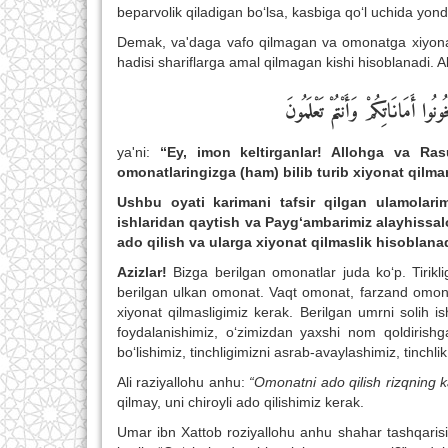
beparvolik qiladigan bo‘lsa, kasbiga qo‘l uchida yon
Demak, va'daga vafo qilmagan va omonatga xiyonat
hadisi shariflarga amal qilmagan kishi hisoblanadi. 
نُوا أَمَانَاتِكُمْ وَأَنْتُمْ تَعْلَمُونَ
ya'ni:
“Ey, imon keltirganlar! Allohga va Rasu
omonatlaringizga (ham) bilib turib xiyonat qilma
Ushbu oyati karimani tafsir qilgan ulamolarimi
ishlaridan qaytish va Payg‘ambarimiz alayhissa
ado qilish va ularga xiyonat qilmaslik hisoblanad
Azizlar!
Bizga berilgan omonatlar juda ko‘p. Tirikl
berilgan ulkan omonat. Vaqt omonat, farzand omonat,
xiyonat qilmasligimiz kerak. Berilgan umrni solih i
foydalanishimiz, o‘zimizdan yaxshi nom qoldirishga
bo‘lishimiz, tinchligimizni asrab-avaylashimiz, tinchl
Ali raziyallohu anhu:
“Omonatni ado qilish rizqning kal
qilmay, uni chiroyli ado qilishimiz kerak.
Umar ibn Xattob roziyallohu anhu shahar tashqarisig