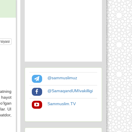
siyasi
@sammuslimuz
@SamaqandUMIvakilligi
atning
 hayot
o‘lgan
Sammuslim.TV
ar. Ul
natdor,