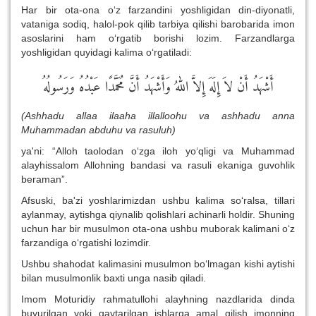
Har bir ota-ona o‘z farzandini yoshligidan din-diyonatli,
vataniga sodiq, halol-pok qilib tarbiya qilishi barobarida imon
asoslarini ham o‘rgatib borishi lozim. Farzandlarga
yoshligidan quyidagi kalima o‘rgatiladi:
أَشْهَدُ أَنْ لاَ إِلَهَ إِلاَّ اللهُ وَأَشْهَدُ أَنَّ مُحَمَّدًا عَبْدُهُ وَرَسُولُهُ
(Ashhadu allaa ilaaha illalloohu va ashhadu anna
Muhammadan abduhu va rasuluh)
ya'ni: “Alloh taolodan o‘zga iloh yo‘qligi va Muhammad
alayhissalom Allohning bandasi va rasuli ekaniga guvohlik
beraman”.
Afsuski, ba'zi yoshlarimizdan ushbu kalima so‘ralsa, tillari
aylanmay, aytishga qiynalib qolishlari achinarli holdir. Shuning
uchun har bir musulmon ota-ona ushbu muborak kalimani o‘z
farzandiga o‘rgatishi lozimdir.
Ushbu shahodat kalimasini musulmon bo‘lmagan kishi aytishi
bilan musulmonlik baxti unga nasib qiladi.
Imom Moturidiy rahmatullohi alayhning nazdlarida dinda
buyurilgan yoki qaytarilgan ishlarga amal qilish imonning