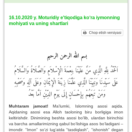
16.10.2020 y. Moturidiy e'tiqodiga ko‘ra iymonning
mohiyati va uning shartlari
Chop etish versiyasi
بسم الله الرحمن الرحيم
اَلْحَمْدُ لِلَّهِ الَّذِي مَنَّ عَلَيْنَا بنِعْمَةَ الْإِسْلاَمِ وَالصَّلَاةُ وَالسَّلَامُ
عَلَى سَيِّدِنَا وَنَبِيِّنَا الَّذِي عَلَّمَنَا زِيْنَةَ الْإِيْمَانِ وَعَلَى آلِهِ وَصَحْبِهِ
وَمَنْ تَبِعَهُمْ بِإِحْسَانٍ إِلَى يَوْمِ الدِّيْنِ اَمَّا بَعْدُ
Muhtaram jamoat!
Ma'lumki, Islomning asosi aqida.
Aqidaning asosi esa Alloh taoloning biru borligiga imon
keltirishdir. Dinimining beshta asosi bo‘lib, ulardan birinchisi
va barcha amallarimizning qabul bo‘lishiga asos bo‘ladigani –
imondir. “Imon” so‘zi lug‘atda “tasdiqlash”, “ishonish” degan