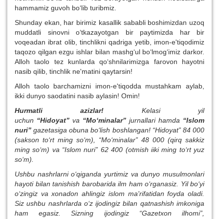
hammamiz guvoh bo‘lib turibmiz.
Shunday ekan, har birimiz kasallik sababli boshimizdan uzoq
muddatli sinovni o‘tkazayotgan bir paytimizda har bir
voqeadan ibrat olib, tinchlikni qadriga yetib, imon-e'tiqodimiz
taqozo qilgan ezgu ishlar bilan mashg‘ul bo‘lmog‘imiz darkor.
Alloh taolo tez kunlarda qo‘shnilarimizga farovon hayotni
nasib qilib, tinchlik ne'matini qaytarsin!
Alloh taolo barchamizni imon-e'tiqodda mustahkam aylab,
ikki dunyo saodatini nasib aylasin! Omin!
Hurmatli azizlar!
Kelasi yil
uchun
“Hidoyat”
va
“Mo‘minalar”
jurnallari hamda
“Islom
nuri”
gazetasiga obuna bo‘lish boshlangan! “Hidoyat” 84 000
(sakson to‘rt ming so‘m), “Mo‘minalar” 48 000 (qirq sakkiz
ming so‘m) va “Islom nuri” 62 400 (otmish iiki ming to‘rt yuz
so‘m).
Ushbu nashrlarni o‘qiganda yurtimiz va dunyo musulmonlari
hayoti bilan tanishish barobarida ilm ham o‘rganasiz. Yil bo‘yi
o‘zingiz va xonadon ahlingiz islom ma'rifatidan foyda oladi.
Siz ushbu nashrlarda o‘z ijodingiz bilan qatnashish imkoniga
ham egasiz. Sizning ijodingiz “Gazetxon ilhomi”,