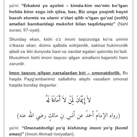
ya'ni:
“Erkakmi yo ayolmi – kimda-kim mo‘min bo‘lgan
holida biror ezgu ish qilsa, bas, Biz unga yoqimli hayot
baxsh eturmiz va ularni o‘zlari qilib o‘tgan go‘zal (solih)
amallari barobaridagi mukofot bilan taqdirlaymiz”
(Nahl
surasi, 97-oyat).
Shunday ekan, kishi o‘z imoni taqozosiga ko‘ra umrini
o‘tkazar ekan, doimo qalbida xotirjamlik, sakinat hukmronlik
qiladi va ikki dunyoda baxt va saodat egalari qatorida bo‘ladi.
Musulmon kishi imoni taqozo qilgan amallarni bajarishi ham
zarurdir.
Imon taqozo qilgan narsalardan biri – omonatdorlik.
Bu
haqda Payg‘ambarimiz sallallohu alayhi vasallam omonat
haqida bunday deganlar:
لاَ إِيْمَانَ لِمَنْ لاَ أَمَانَةَ لَهُ
(رواه الإمامُ أحمدُ عن أنسِ بنِ مالكٍ رضي الله عنه)
ya'ni:
“Omonatdorligi yo‘q kishining imoni yo‘q (komil
emas)”
(Imom Ahmad rivoyatlari).