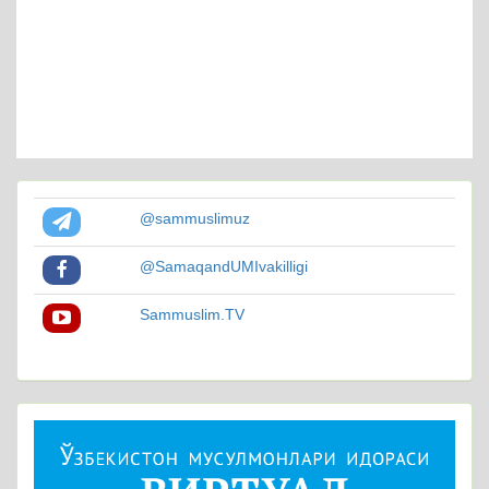
@sammuslimuz
@SamaqandUMIvakilligi
Sammuslim.TV