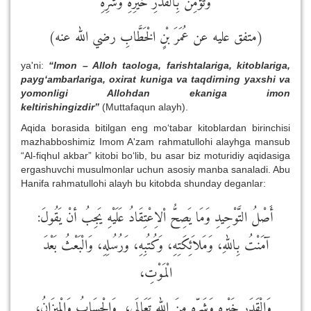
وَتُؤْمِنَ بِالْقَدَرِ خَيْرِهِ وَشَرِّهِ
(متفق عليه عن عُمَرَ بْنٍ الْخَطَّابِ رضي الله عنه)
ya'ni:
“Imon – Alloh taologa, farishtalariga, kitoblariga,
payg‘ambarlariga, oxirat kuniga va taqdirning yaxshi va
yomonligi Allohdan ekaniga imon
keltirishingizdir”
(Muttafaqun alayh).
Aqida borasida bitilgan eng mo‘tabar kitoblardan birinchisi
mazhabboshimiz Imom A'zam rahmatullohi alayhga mansub
“Al-fiqhul akbar” kitobi bo‘lib, bu asar biz moturidiy aqidasiga
ergashuvchi musulmonlar uchun asosiy manba sanaladi. Abu
Hanifa rahmatullohi alayh bu kitobda shunday deganlar:
أَصْلُ التَّوْحِيدِ وَمَا يَصِحُّ اْلاِعْتِقَادُ عَلَيْهِ يَجِبُ أنْ يَقُولَ:
آمَنْتُ بِاللهِ، وَمَلاَئِكَتِهِ، وَكُتُبِهِ، وَرُسُلِهِ، وَالْبَعْثُ بَعْدَ
الْمَوْتِ،
وَالْقَدَرِ خَيْرِهِ وَشَرِّهِ مِنَ اللهِ تَعَالَى، وَالْحِسَابُ وَالْمِيزَانُ،