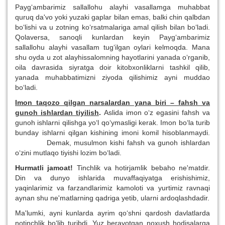
Payg‘ambarimiz sallallohu alayhi vasallamga muhabbat
quruq da'vo yoki yuzaki gaplar bilan emas, balki chin qalbdan
bo‘lishi va u zotning ko‘rsatmalariga amal qilish bilan bo‘ladi.
Qolaversa, sanoqli kunlardan keyin Payg‘ambarimiz
sallallohu alayhi vasallam tug‘ilgan oylari kelmoqda. Mana
shu oyda u zot alayhissalomning hayotlarini yanada o‘rganib,
oila davrasida siyratga doir kitobxonliklarni tashkil qilib,
yanada muhabbatimizni ziyoda qilishimiz ayni muddao
bo‘ladi.
Imon taqozo qilgan narsalardan yana biri – fahsh va
gunoh ishlardan tiyilish
.
Aslida imon o‘z egasini fahsh va
gunoh ishlarni qilishga yo‘l qo‘ymasligi kerak. Imon bo‘la turib
bunday ishlarni qilgan kishining imoni komil hisoblanmaydi.
Demak, musulmon kishi fahsh va gunoh ishlardan
o‘zini mutlaqo tiyishi lozim bo‘ladi.
Hurmatli jamoat!
Tinchlik va hotirjamlik bebaho ne'matdir.
Din va dunyo ishlarida muvaffaqiyatga erishishimiz,
yaqinlarimiz va farzandlarimiz kamoloti va yurtimiz ravnaqi
aynan shu ne'matlarning qadriga yetib, ularni ardoqlashdadir.
Ma'lumki, ayni kunlarda ayrim qo‘shni qardosh davlatlarda
notinchlik bo‘lib turibdi. Yuz berayotgan noxush hodisalarga