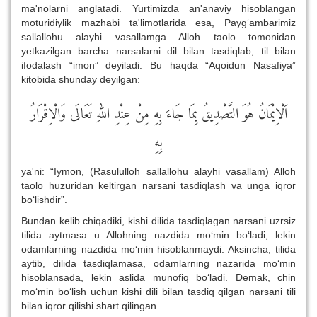
ma'nolarni anglatadi. Yurtimizda an'anaviy hisoblangan
moturidiylik mazhabi ta'limotlarida esa, Payg‘ambarimiz
sallallohu alayhi vasallamga Alloh taolo tomonidan
yetkazilgan barcha narsalarni dil bilan tasdiqlab, til bilan
ifodalash “imon” deyiladi. Bu haqda “Aqoidun Nasafiya”
kitobida shunday deyilgan:
اَلْاِيْمَانُ هُوَ التَّصْدِيقُ بِمَا جَاءَ بِهِ مِنْ عِنْدِ اللهِ تَعَالَى وَالْاِقْرَارُ
بِهِ
ya'ni: “Iymon, (Rasululloh sallallohu alayhi vasallam) Alloh
taolo huzuridan keltirgan narsani tasdiqlash va unga iqror
bo‘lishdir”.
Bundan kelib chiqadiki, kishi dilida tasdiqlagan narsani uzrsiz
tilida aytmasa u Allohning nazdida mo‘min bo‘ladi, lekin
odamlarning nazdida mo‘min hisoblanmaydi. Aksincha, tilida
aytib, dilida tasdiqlamasa, odamlarning nazarida mo‘min
hisoblansada, lekin aslida munofiq bo‘ladi. Demak, chin
mo‘min bo‘lish uchun kishi dili bilan tasdiq qilgan narsani tili
bilan iqror qilishi shart qilingan.