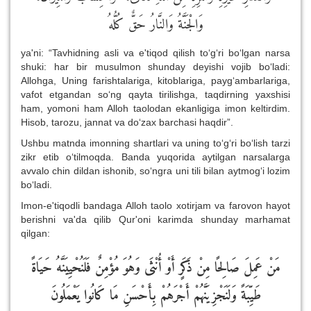
وَالْجَنَّةُ وَالنَّارُ حَقٌّ كُلُّهُ
ya'ni: “Tavhidning asli va e'tiqod qilish to‘g‘ri bo‘lgan narsa
shuki: har bir musulmon shunday deyishi vojib bo‘ladi:
Allohga, Uning farishtalariga, kitoblariga, payg‘ambarlariga,
vafot etgandan so‘ng qayta tirilishga, taqdirning yaxshisi
ham, yomoni ham Alloh taolodan ekanligiga imon keltirdim.
Hisob, tarozu, jannat va do‘zax barchasi haqdir”.
Ushbu matnda imonning shartlari va uning to‘g‘ri bo‘lish tarzi
zikr etib o‘tilmoqda. Banda yuqorida aytilgan narsalarga
avvalo chin dildan ishonib, so‘ngra uni tili bilan aytmog‘i lozim
bo‘ladi.
Imon-e'tiqodli bandaga Alloh taolo xotirjam va farovon hayot
berishni va'da qilib Qur'oni karimda shunday marhamat
qilgan:
مَنْ عَمِلَ صَالِحًا مِنْ ذَكَرٍ أَوْ أُنْثَى وَهُوَ مُؤْمِنٌ فَلَنُحْيِيَنَّهُ حَيَاةً
طَيِّبَةً وَلَنَجْزِيَنَّهُمْ أَجْرَهُمْ بِأَحْسَنِ مَا كَانُوا يَعْمَلُونَ