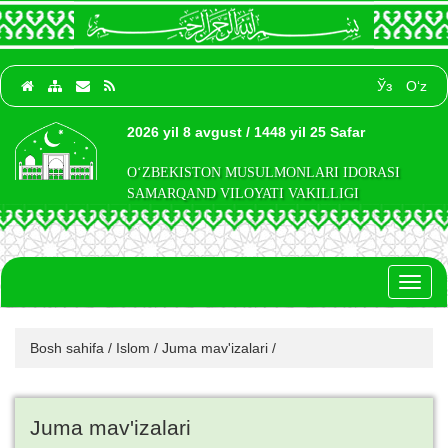
Ўз
O‘z
2026 yil 8 avgust / 1448 yil 25 Safar
O‘ZBEKISTON MUSULMONLARI IDORASI
SAMARQAND VILOYATI VAKILLIGI
Toggl
naviga
Bosh sahifa
/
Islom
/
Juma mav'izalari
/
Juma mav'izalari