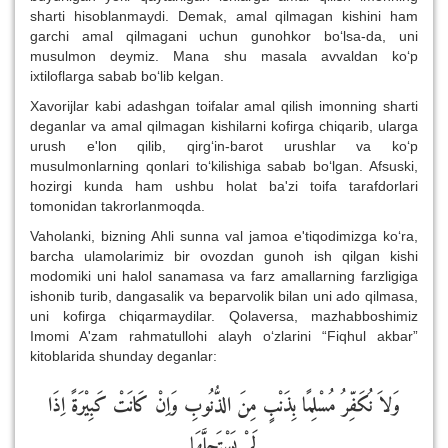
sharti hisoblanmaydi. Demak, amal qilmagan kishini ham
garchi amal qilmagani uchun gunohkor bo‘lsa-da, uni
musulmon deymiz. Mana shu masala avvaldan ko‘p
ixtiloflarga sabab bo‘lib kelgan.
Xavorijlar kabi adashgan toifalar amal qilish imonning sharti
deganlar va amal qilmagan kishilarni kofirga chiqarib, ularga
urush e'lon qilib, qirg‘in-barot urushlar va ko‘p
musulmonlarning qonlari to‘kilishiga sabab bo‘lgan. Afsuski,
hozirgi kunda ham ushbu holat ba'zi toifa tarafdorlari
tomonidan takrorlanmoqda.
Vaholanki, bizning Ahli sunna val jamoa e'tiqodimizga ko‘ra,
barcha ulamolarimiz bir ovozdan gunoh ish qilgan kishi
modomiki uni halol sanamasa va farz amallarning farzligiga
ishonib turib, dangasalik va beparvolik bilan uni ado qilmasa,
uni kofirga chiqarmaydilar. Qolaversa, mazhabboshimiz
Imomi A'zam rahmatullohi alayh o‘zlarini “Fiqhul akbar”
kitoblarida shunday deganlar:
وَلاَ نُكَفِّرُ مُسْلِمًا بِذَنْبٍ مِنَ الذُّنُوبِ وَاِنْ كَانَتْ كَبِيْرَةً اِذَا
لَمْ يَسْتَحِلَّهَا