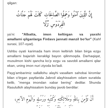
qilgan:
إِنَّ الَّذِينَ آَمَنُوا وَعَمِلُوا الصَّالِحَاتِ كَانَتْ لَهُمْ جَنَّاتُ
الْفِرْدَوْسِ نُزُلًا
ya'ni:
“
Albatta, imon keltirgan va
yaxshi
amallarni
qilgan
larga
Firdavs
jannat
i manzil bo‘lur
”
(Kahf
surasi, 107-oyat).
Ushbu oyati karimada ham imon keltirish bilan birga ezgu
amallarni bajarish kerakligi bayon qilinmoqda. Darhaqiqat,
musulmon kishi qancha ko‘p ezgu va savobli amallarni qilar
ekan, uning imon nuri ziyoda bo‘ladi.
Payg‘ambarimiz sallallohu alayhi vasallam sahobai kiromlar
bilan o‘tirgan paytlarida Jabroil alayhissalom odam suratida
kelib, “menga imondan xabar bering” dedilar. Shunda
Rasululloh alayhissalom bunday javob berdilar:
أَنْ تُؤْمِنَ بِاللهِ وَمَلَائِكَتِهِ وَكُتُبِهِ وَرُسُلِهِ وَالْيَوْمِ الآخِرِ،