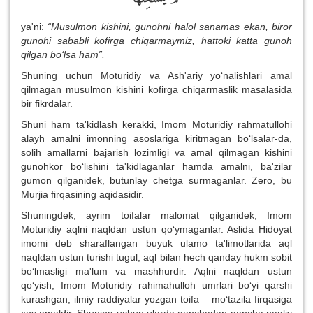
ya'ni:
“Musulmon kishini, gunohni halol sanamas ekan, biror
gunohi sababli kofirga chiqarmaymiz, hattoki katta gunoh
qilgan bo‘lsa ham”.
Shuning uchun Moturidiy va Ash'ariy yo‘nalishlari amal
qilmagan musulmon kishini kofirga chiqarmaslik masalasida
bir fikrdalar.
Shuni ham ta'kidlash kerakki, Imom Moturidiy rahmatullohi
alayh amalni imonning asoslariga kiritmagan bo‘lsalar-da,
solih amallarni bajarish lozimligi va amal qilmagan kishini
gunohkor bo‘lishini ta'kidlaganlar hamda amalni, ba'zilar
gumon qilganidek, butunlay chetga surmaganlar. Zero, bu
Murjia firqasining aqidasidir.
Shuningdek, ayrim toifalar malomat qilganidek, Imom
Moturidiy aqlni naqldan ustun qo‘ymaganlar. Aslida Hidoyat
imomi deb sharaflangan buyuk ulamo ta'limotlarida aql
naqldan ustun turishi tugul, aql bilan hech qanday hukm sobit
bo‘lmasligi ma'lum va mashhurdir. Aqlni naqldan ustun
qo‘yish, Imom Moturidiy rahimahulloh umrlari bo‘yi qarshi
kurashgan, ilmiy raddiyalar yozgan toifa – mo‘tazila firqasiga