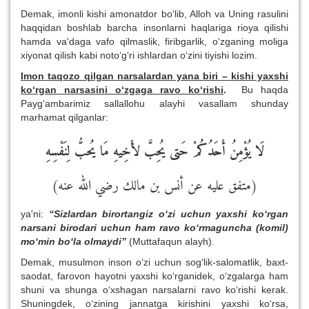
Demak, imonli kishi amonatdor bo‘lib, Alloh va Uning rasulini
haqqidan boshlab barcha insonlarni haqlariga rioya qilishi
hamda va'daga vafo qilmaslik, firibgarlik, o‘zganing moliga
xiyonat qilish kabi noto‘g‘ri ishlardan o‘zini tiyishi lozim.
Imon taqozo qilgan narsalardan yana biri – kishi yaxshi
ko‘rgan narsasini o‘zgaga ravo ko‘rishi
.
Bu haqda
Payg‘ambarimiz sallallohu alayhi vasallam shunday
marhamat qilganlar:
لَا يُؤْمِنُ أَحَدُكُمْ حَتى يُحِبَّ لأَخِيهِ مَا يُحبُّ لِنَفْسِهِ
(متفق عليه عن أنس بن مالك رضي الله عنه)
ya'ni:
“Sizlardan birortangiz o‘zi uchun yaxshi ko‘rgan
narsani birodari uchun ham ravo ko‘rmaguncha (komil)
mo‘min bo‘la olmaydi”
(Muttafaqun alayh).
Demak, musulmon inson o‘zi uchun sog‘lik-salomatlik, baxt-
saodat, farovon hayotni yaxshi ko‘rganidek, o‘zgalarga ham
shuni va shunga o‘xshagan narsalarni ravo ko‘rishi kerak.
Shuningdek, o‘zining jannatga kirishini yaxshi ko‘rsa,