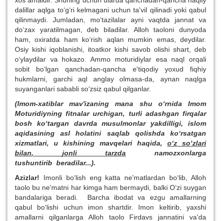
xos amaldir. Shuning uchun ularda qanchadan-qancha naqliy
dalillar aqlga to‘g‘ri kelmagani uchun ta'vil qilinadi yoki qabul
qilinmaydi. Jumladan, mo‘tazilalar ayni vaqtda jannat va
do‘zax yaratilmagan, deb biladilar. Alloh taoloni dunyoda
ham, oxiratda ham ko‘rish aqlan mumkin emas, deydilar.
Osiy kishi iqoblanishi, itoatkor kishi savob olishi shart, deb
o‘ylaydilar va hokazo. Ammo moturidiylar esa naql orqali
sobit bo‘lgan qanchadan-qancha e'tiqodiy yoxud fiqhiy
hukmlarni, garchi aql anglay olmasa-da, aynan naqlga
suyanganlari sababli so‘zsiz qabul qilganlar.
(Imom-xatiblar mav'izaning mana shu o‘rnida
Imom
Moturidiyning fitnalar urchigan, turli adashgan firqalar
bosh ko‘targan davrda musulmonlar yakdilligi, islom
aqidasining asl holatini saqlab qolishda ko‘rsatgan
xizmatlari, u kishining mavqelari haqida,
o‘z so‘z
lar
i
bilan
,
jonli tarzda
namozxonlarga
tushuntirib
beradilar...).
Azizlar!
Imonli bo‘lish eng katta ne'matlardan bo‘lib, Alloh
taolo bu ne'matni har kimga ham bermaydi, balki O‘zi suygan
bandalariga beradi. Barcha ibodat va ezgu amallarning
qabul bo‘lishi uchun imon shartdir. Imon keltirib, yaxshi
amallarni qilganlarga Alloh taolo Firdavs jannatini va'da