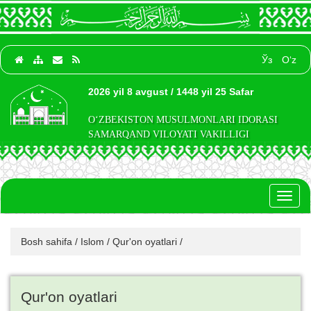
Ўз
O‘z
2026 yil 8 avgust / 1448 yil 25 Safar
O‘ZBEKISTON MUSULMONLARI IDORASI
SAMARQAND VILOYATI VAKILLIGI
Toggl
naviga
Bosh sahifa
/
Islom
/
Qur'on oyatlari
/
Qur'on oyatlari