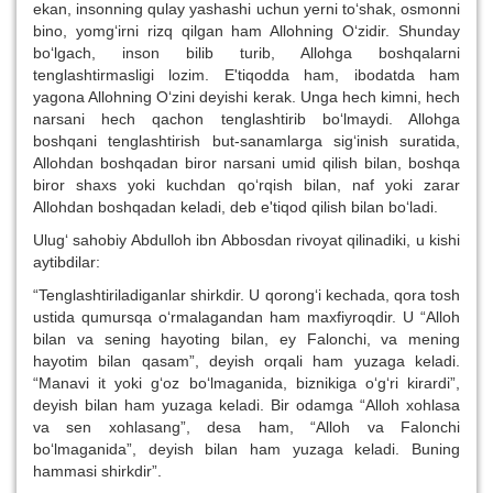
ekan, insonning qulay yashashi uchun yerni to‘shak, osmonni
bino, yomg‘irni rizq qilgan ham Allohning O‘zidir. Shunday
bo‘lgach, inson bilib turib, Allohga boshqalarni
tenglashtirmasligi lozim. E'tiqodda ham, ibodatda ham
yagona Allohning O‘zini deyishi kerak. Unga hech kimni, hech
narsani hech qachon tenglashtirib bo‘lmaydi. Allohga
boshqani tenglashtirish but-sanamlarga sig‘inish suratida,
Allohdan boshqadan biror narsani umid qilish bilan, boshqa
biror shaxs yoki kuchdan qo‘rqish bilan, naf yoki zarar
Allohdan boshqadan keladi, deb e'tiqod qilish bilan bo‘ladi.
Ulug‘ sahobiy Abdulloh ibn Abbosdan rivoyat qilinadiki, u kishi
aytibdilar:
“Tenglashtiriladiganlar shirkdir. U qorong‘i kechada, qora tosh
ustida qumursqa o‘rmalagandan ham maxfiyroqdir. U “Alloh
bilan va sening hayoting bilan, ey Falonchi, va mening
hayotim bilan qasam”, deyish orqali ham yuzaga keladi.
“Manavi it yoki g‘oz bo‘lmaganida, biznikiga o‘g‘ri kirardi”,
deyish bilan ham yuzaga keladi. Bir odamga “Alloh xohlasa
va sen xohlasang”, desa ham, “Alloh va Falonchi
bo‘lmaganida”, deyish bilan ham yuzaga keladi. Buning
hammasi shirkdir”.