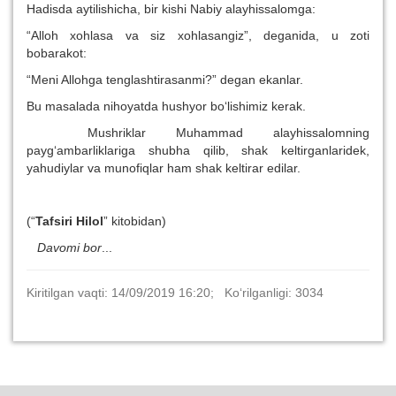
Hadisda aytilishicha, bir kishi Nabiy alayhissalomga:
“Alloh xohlasa va siz xohlasangiz”, deganida, u zoti
bobarakot:
“Meni Allohga tenglashtirasanmi?” degan ekanlar.
Bu masalada nihoyatda hushyor bo‘lishimiz kerak.
Mushriklar Muhammad alayhissalomning
payg‘ambarliklariga shubha qilib, shak keltirganlaridek,
yahudiylar va munofiqlar ham shak keltirar edilar.
(“
Tafsiri Hilol
” kitobidan)
Davomi bor
...
Kiritilgan vaqti: 14/09/2019 16:20; Ko‘rilganligi: 3034