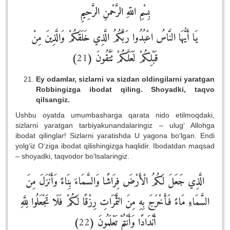
بِسْمِ اللّهِ الرَّحْمنِ الرَّحِيمِ
يَا أَيُّهَا النَّاسُ اعْبُدُوا رَبَّكُمُ الَّذِي خَلَقَكُمْ وَالَّذِينَ مِنْ
)
21
قَبْلِكُمْ لَعَلَّكُمْ تَتَّقُونَ (
Ey odamlar, sizlarni va sizdan oldingilarni yaratgan
Robbingizga ibodat qiling. Shoyadki, taqvo
qilsangiz.
Ushbu oyatda umumbasharga qarata nido etilmoqdaki,
sizlarni yaratgan tarbiyakunandalaringiz – ulug‘ Allohga
ibodat qilinglar! Sizlarni yaratishda U yagona bo‘lgan. Endi
yolg‘iz O‘ziga ibodat qilishingizga haqlidir. Ibodatdan maqsad
– shoyadki, taqvodor bo‘lsalaringiz.
الَّذِي جَعَلَ لَكُمُ الْأَرْضَ فِرَاشًا وَالسَّمَاءَ بِنَاءً وَأَنْزَلَ مِنَ
السَّمَاءِ مَاءً فَأَخْرَجَ بِهِ مِنَ الثَّمَرَاتِ رِزْقًا لَكُمْ فَلَا تَجْعَلُوا لِلَّهِ
)
22
أَنْدَادًا وَأَنْتُمْ تَعْلَمُونَ (