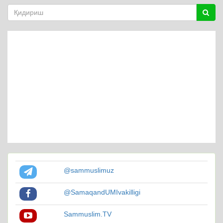
@sammuslimuz
@SamaqandUMIvakilligi
Sammuslim.TV