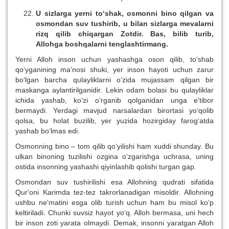
U sizlarga yerni to‘shak, osmonni bino qilgan va
osmondan suv tushirib, u bilan sizlarga mevalarni
rizq qilib chiqargan Zotdir. Bas, bilib turib,
Allohga boshqalarni tenglashtirmang.
Yerni Alloh inson uchun yashashga oson qilib, to‘shab
qo‘yganining ma'nosi shuki, yer inson hayoti uchun zarur
bo‘lgan barcha qulayliklarni o‘zida mujassam qilgan bir
maskanga aylantirilganidir. Lekin odam bolasi bu qulayliklar
ichida yashab, ko‘zi o‘rganib qolganidan unga e'tibor
bermaydi. Yerdagi mavjud narsalardan birortasi yo‘qolib
qolsa, bu holat buzilib, yer yuzida hozirgiday farog‘atda
yashab bo‘lmas edi.
Osmonning bino – tom qilib qo‘yilishi ham xuddi shunday. Bu
ulkan binoning tuzilishi ozgina o‘zgarishga uchrasa, uning
ostida insonning yashashi qiyinlashib qolishi turgan gap.
Osmondan suv tushirilishi esa Allohning qudrati sifatida
Qur'oni Karimda tez-tez takrorlanadigan misoldir. Allohning
ushbu ne'matini esga olib turish uchun ham bu misol ko‘p
keltiriladi. Chunki suvsiz hayot yo‘q. Alloh bermasa, uni hech
bir inson zoti yarata olmaydi. Demak, insonni yaratgan Alloh