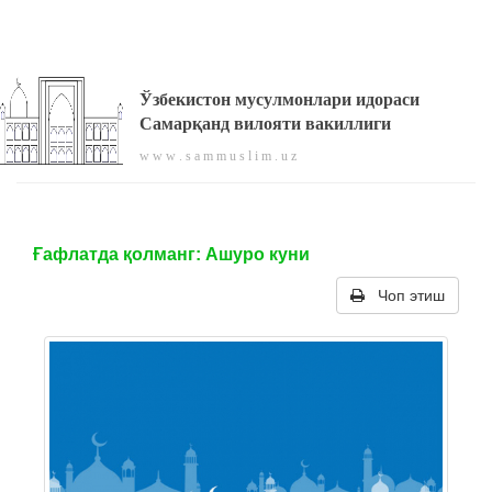
Ўзбекистон мусулмонлари идораси
Самарқанд вилояти вакиллиги
w w w . s a m m u s l i m . u z
Ғафлатда қолманг: Ашуро куни
Чоп этиш