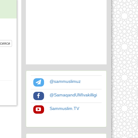
сияси
@sammuslimuz
@SamaqandUMIvakilligi
Sammuslim.TV