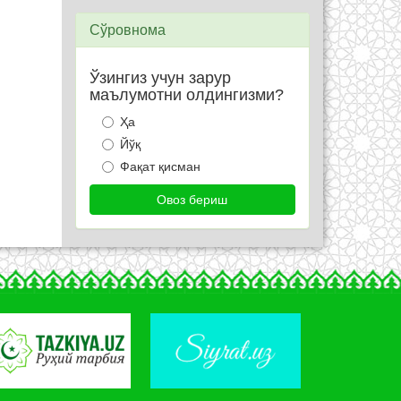
Сўровнома
Ўзингиз учун зарур
маълумотни олдингизми?
Ҳа
Йўқ
Фақат қисман