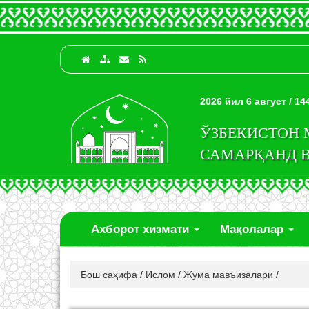
2026 йил 6 август / 1
ЎЗБЕКИСТОН
САМАРҚАНД 
Ахборот хизмати
Мақолалар
Бош саҳифа
/
Ислом
/
Жума мавъизалари
/