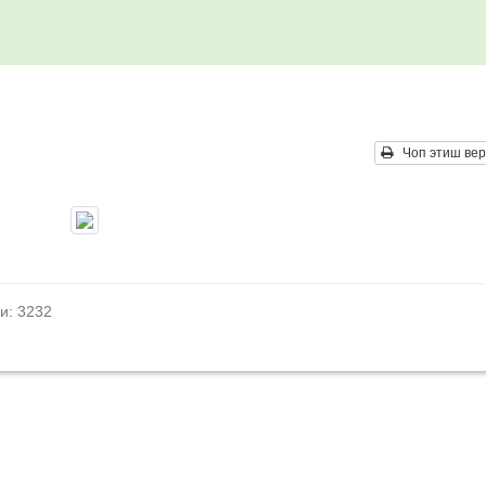
Чоп этиш вер
и: 3232