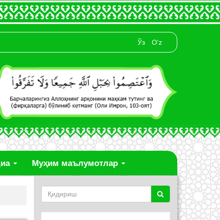
Ўз
O‘z
диа
Муҳим маълумотлар