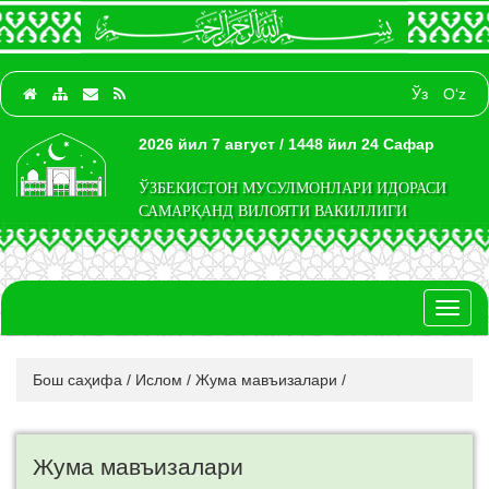
Ўз
O‘z
2026 йил 7 август / 1448 йил 24 Сафар
ЎЗБЕКИСТОН МУСУЛМОНЛАРИ ИДОРАСИ
САМАРҚАНД ВИЛОЯТИ ВАКИЛЛИГИ
Toggl
naviga
Бош саҳифа
/
Ислом
/
Жума мавъизалари
/
Жума мавъизалари