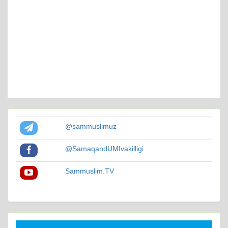
@sammuslimuz
@SamaqandUMIvakilligi
Sammuslim.TV