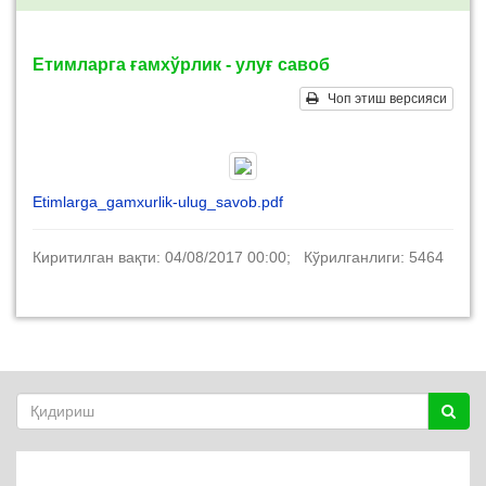
Етимларга ғамхўрлик - улуғ савоб
Чоп этиш версияси
Etimlarga_gamxurlik-ulug_savob.pdf
Киритилган вақти: 04/08/2017 00:00; Кўрилганлиги: 5464