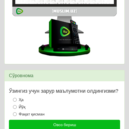
Сўровнома
Ўзингиз учун зарур маълумотни олдингизми?
Ҳа
Йўқ
Фақат қисман