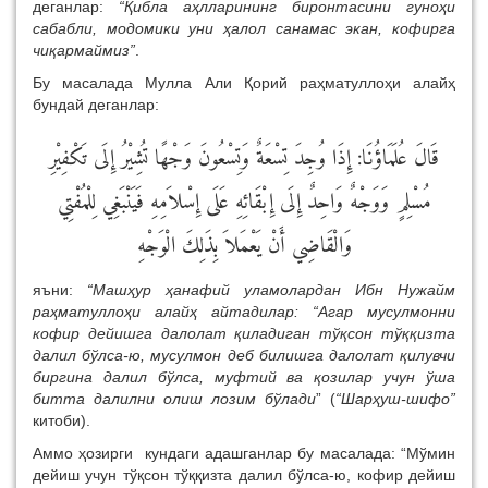
деганлар:
“Қибла аҳлларининг биронтасини гуноҳи
сабабли, модомики уни ҳалол санамас экан, кофирга
чиқармаймиз”
.
Бу масалада Мулла Али Қорий раҳматуллоҳи алайҳ
бундай деганлар:
قَالَ عُلَمَاؤُنَا: إِذَا وُجِدَ تِسْعَةٌ وَتِسْعُونَ وَجْهًا تُشِيْرُ إِلَى تَكْفِيْرِ
مُسْلِمٍ وَوَجْهٌ وَاحِدٌ إِلَى إِبْقَائِهِ عَلَى إِسْلاَمِهِ فَيَنْبَغِي لِلْمُفْتِي
وَالْقَاضِي أَنْ يَعْمَلاَ بِذَلِكَ الْوَجْهِ
яъни:
“
Машҳур ҳанафий уламолардан Ибн Нужайм
раҳматуллоҳи алайҳ
айтадилар: “Агар мусулмонни
кофир дейишга далолат қиладиган
тўқсон тўққизта
далил бўлса-ю, мусулмон деб билишга далолат қилувчи
биргина далил бўлса, муфтий ва қозилар учун ўша
битта далилни олиш лозим бўлади
” (
“Шарҳуш-шифо”
китоби).
Аммо ҳозирги кундаги адашганлар бу масалада: “Мўмин
дейиш учун тўқсон тўққизта далил бўлса-ю, кофир дейиш