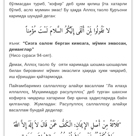
бўлмасдан туриб, “кофир” деб ҳукм қилиш ўта хатарли
бўлиб, асло мумкин эмас! Бу ҳақда Аллоҳ таоло Қуръони
каримда шундай деган:
لا تَقُولُوا لِمَنْ أَلْقَى إِلَيْكُمُ السَّلامَ لَسْتَ مُؤْمِناً
яъни:
“Сизга салом берган кимсага, мўмин эмассан,
деманглар”
(Нисо сураси 94-оят).
Демак, Аллоҳ таоло бу ояти каримада шошма-шошарлик
билан бировнинг мўмин эмаслиги ҳақида ҳукм чиқариб,
иш кўришдан қайтармоқда.
Пайғамбаримиз саллаллоҳу алайҳи васаллам “Ла илаҳа
иллаллоҳ, Муҳаммадур расулуллоҳ” деб турган шахсни
кофирга чиқариш хатарини бир қанча ҳадисларида баён
қилганлар. Жумладан: Расулуллоҳ саллаллоҳу алайҳи
васаллам бундай дедилар:
‏
"‏ثَلاَثَةٌ مِنْ أَصْلِ الإِيمَانِ:‏ الْكَفُّ عَمَّنْ قَالَ لاَ إِلَهَ إِلاَّ اللَّهُ