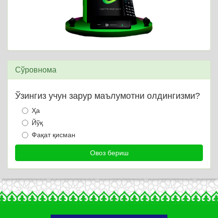
Сўровнома
Ўзингиз учун зарур маълумотни олдингизми?
Ҳа
Йўқ
Фақат қисман