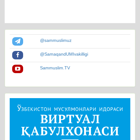
@sammuslimuz
@SamaqandUMIvakilligi
Sammuslim.TV