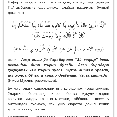
Кофирга чиқаришнинг хатари ҳақидаги мушҳур ҳадисда
Пайғамбаримиз саллаллоҳу алайҳи васаллам бундай
деганлар:
"أَيُّمَا امْرِئٍ قَالَ لأَخِيهِ: يَا كَافِر؛ فَقَدْ بَاءَ بِهَا أَحَدُهُمَا؛ إِنْ
كَانَ كَمَا قَالَ، وَإِلا رَجَعَتْ عَلَيْهِ"
(رواه الإمامُ مسلم عن عبدِ اللهِ بْنِ عُمَرَ رضي الله عنه)
яъни:
“Агар киши ўз биродарига: “Эй кофир” деса,
иккисидан бири кофир бўлади. Агар биродари
ҳақиқатан ҳам кофир бўлса, тўғри айтган бўлади,
акс ҳолда бу гапи кофир дегувчини ўзига қайтади”
(Имом Муслим ривоятлари).
Бу маънодаги ҳадисларни яна кўплаб келтириш мумкин.
Уларнинг барчасида инсон бошқа мусулмонларни
кофирга чиқаришга шошмаслиги, айбланган шахс у
айтганидек бўлмаса, ўзи ўша сифатга дохил бўлиб
қолиши таъкидланган.