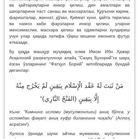
ва қайтариқларни инкор қилиш, дин амаллари ва
шиорларини паст санаш ва масхаралаш, Қуръони карим,
фаришталар, жаннат, дўзах, Қиёмат куни, қайта тирилиш
ва намоз каби фарзларни инкор қилиш, уларни
менсимаслик, масхара қилиш ва одамларни кулдириш
учун улар ҳақида латифа тўқиш кишини имонига футур
етказади.
Бу ҳақда машҳур муҳаққиқ олим Имом Ибн Ҳажар
Асқалоний раҳматуллоҳи алайҳ “Саҳиҳ Бухорий”га шарҳ
ёзган ўзларининг “Фатҳул Борий” китобларида бундай
деганлар:
مَنْ ثَبَتَ لَهُ عَقْد الْإِسْلَام بِيَقِينٍ لَمْ يَخْرُج مِنْهُ
"
إِلَّا بِيَقِينٍ (الفَتْحُ البَّارِي)
яъни:
“Кимнинг исломи (мусулмонлиги) аниқ бўлса, у
исломдан фақат аниқ куфр билангина чиқади
” (Аллоҳ
асрасин!).
Хулоса ўрнида шуни айтиш мумкинки, мусулмонни