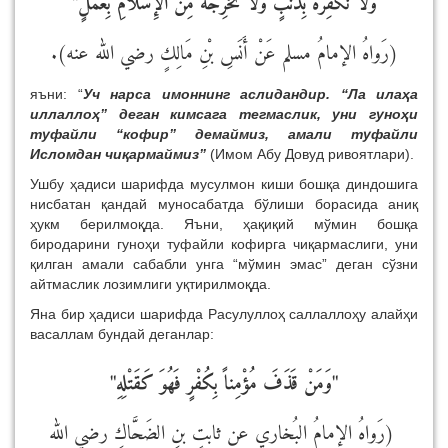
وَلاَ نُكَفِّرُهُ بِذَنْبٍ وَلاَ نُخْرِجُهُ مِنَ الإِسْلاَمِ بِعَمَلٍ"
(رَواهُ الإمامُ مسلم عَنْ أَنَسِ بْنِ مَالِكٍ رضي الله عنه).
яъни: “
Уч нарса имоннинг аслидандир.
“Ла илаҳа
иллаллоҳ” деган кимсага тегмаслик, уни гуноҳи
туфайли “кофир” демаймиз, амали туфайли
Исломдан чиқармаймиз”
(Имом Абу Довуд ривоятлари).
Ушбу ҳадиси шарифда
мусулмон киши бошқа диндошига
нисбатан қандай муносабатда бўлиши борасида аниқ
ҳукм берилмоқда. Яъни, ҳақиқий мўмин бошқа
биродарини гуноҳи туфайли кофирга чиқармаслиги, уни
қилган амали сабабли унга “мўмин эмас” деган сўзни
айтмаслик лозимлиги уқтирилмоқда.
Яна бир ҳадиси шарифда Расулуллоҳ саллаллоҳу алайҳи
васаллам бундай деганлар:
"وَمَنْ قَذَفَ مُؤْمِناً بِكُفْرٍ فَهُوَ كَقَتْلِهِ"
(رَواهُ الإمامُ البُخاري عن ثابتٍ بنِ الضَحَّاكِ رضي الله