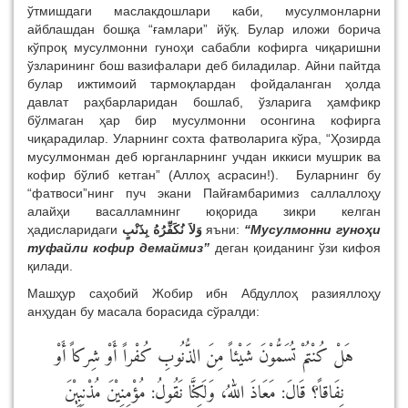
ўтмишдаги маслакдошлари каби, мусулмонларни
айблашдан бошқа “ғамлари” йўқ. Булар иложи борича
кўпроқ мусулмонни гуноҳи сабабли кофирга чиқаришни
ўзларининг бош вазифалари деб биладилар. Айни пайтда
булар ижтимоий тармоқлардан фойдаланган ҳолда
давлат раҳбарларидан бошлаб, ўзларига ҳамфикр
бўлмаган ҳар бир мусулмонни осонгина кофирга
чиқарадилар. Уларнинг сохта фатволарига кўра, “Ҳозирда
мусулмонман деб юрганларнинг учдан иккиси мушрик ва
кофир бўлиб кетган” (Аллоҳ асрасин!). Буларнинг бу
“фатвоси”нинг пуч экани Пайғамбаримиз саллаллоҳу
алайҳи васалламнинг юқорида зикри келган
ҳадисларидаги
وَلاَ نُكَفِّرُهُ بِذَنْبٍ
яъни:
“Мусулмонни гуноҳи
туфайли кофир демаймиз”
деган қоиданинг ўзи кифоя
қилади.
Машҳур саҳобий Жобир ибн Абдуллоҳ разияллоҳу
анҳудан бу масала борасида сўралди:
هَلْ كُنْتُمْ تُسَمُّوْنَ شَيْئاً مِنَ الذُّنُوبِ كُفْراً أَوْ شِركاً أَوْ
نِفَاقاً؟ قَالَ: مَعَاذَ اللهُ، وَلَكِنَّا نَقُولُ: مُؤْمِنِيْنَ مُذْنِبِيْنَ