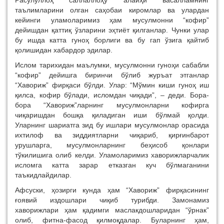
Расулуллоҳ саллаллоҳу алайҳи васалламнинг
таълимларини олган саҳобаи киромлар ва улардан
кейинги уламоларимиз ҳам мусулмонни “кофир”
дейишдан қаттиқ ўзларини эҳтиёт қилганлар. Чунки улар
бу ишда катта гуноҳ борлиги ва бу гап ўзига қайтиб
қолишидан хабардор эдилар.
Ислом тарихидан маълумки, мусулмонни гуноҳи сабабли
“кофир” дейишга биринчи бўлиб журъат этганлар
“Хавориж” фирқаси бўлди. Улар: “Мўмин киши гуноҳ иш
қилса, кофир бўлади, исломдан чиқади”, – деди. Бора-
бора “Хавориж”ларнинг мусулмонларни кофирга
чиқаришдан бошқа қиладиган иши бўлмай қолди.
Уларнинг шариатга зид бу ишлари мусулмонлар орасида
ихтилоф ва зиддиятларни чиқариб, қирғинбарот
урушларга, мусулмонларнинг беҳисоб қонлари
тўкилишига олиб келди. Уламоларимиз хаворижларчалик
исломга катта зарар етказган куч бўлмаганини
таъкидлайдилар.
Афсуски, ҳозирги кунда ҳам “Хавориж” фирқасининг
ғоявий издошлари чиқиб турибди. Замонамиз
хаворижлари ҳам қадимги маслакдошларидан “ўрнак”
олиб, фитна-фасод қилмоқдалар. Буларнинг ҳам,