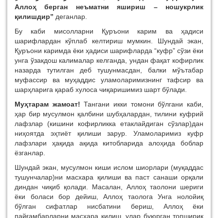
Аллоҳ берган неъматни яшириш – ношукрлик
қилишдир”
деганлар.
Бу каби мисолларни Қуръони карим ва ҳадиси
шарифлардан кўплаб келтириш мумкин. Шундай экан,
Қуръони каримда ёки ҳадиси шарифларда “куфр” сўзи ёки
унга ўзакдош калималар келганда, ундан фақат кофирлик
назарда тутилган деб тушунмасдан, балки мўътабар
муфассир ва муҳаддис уламоларимизнинг тафсир ва
шарҳларига қараб хулоса чиқаришимиз шарт бўлади.
Муҳтарам жамоат!
Тангани икки томони бўлгани каби,
ҳар бир мусулмон қалбини шубҳалардан, тилини куфрий
лафзлар (кишини кофирликка етаклайдиган сўзлар)дан
ниҳоятда эҳтиёт қилиши зарур. Уламоларимиз куфр
лафзлари ҳақида ақида китобларида алоҳида боблар
ёзганлар.
Шундай экан, мусулмон киши ислом шиорлари (муқаддас
тушунчалар)ни масхара қилиши ва паст санаши орқали
диндан чиқиб қолади. Масалан,
Аллоҳ таолони шериги
ёки боласи бор дейиш, Аллоҳ таолога Унга нолойиқ
бўлган сифатлар нисбатини бериш, Аллоҳ ёки
пайғамбарларни масхара қилиш, улар буюрган топшириқ