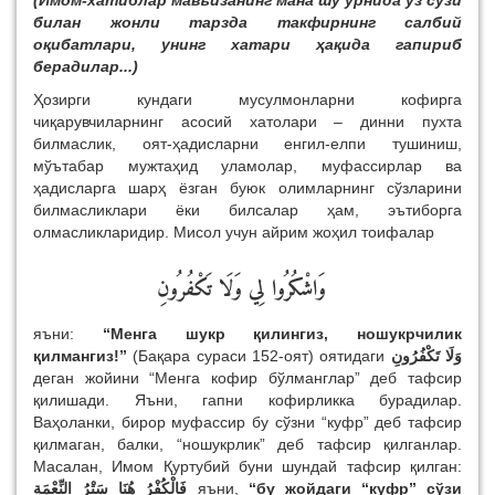
(Имом-хатиблар мавъизанинг мана шу ўрнида ўз сўзи
билан жонли тарзда
такфирнинг салбий
оқибатлари, унинг хатари ҳақида
гапириб
берадилар...)
Ҳозирги кундаги мусулмонларни кофирга
чиқарувчиларнинг асосий хатолари – динни пухта
билмаслик, оят-ҳадисларни енгил-елпи тушиниш,
мўътабар мужтаҳид уламолар, муфассирлар ва
ҳадисларга шарҳ ёзган буюк олимларнинг сўзларини
билмасликлари ёки билсалар ҳам, эътиборга
олмасликларидир. Мисол учун айрим жоҳил тоифалар
وَاشْكُرُوا لِي وَلَا تَكْفُرُونِ
яъни:
“
Менга шукр қилингиз, ношукрчилик
қилмангиз!
”
(Бақара сураси 152-оят) оятидаги
وَلَا تَكْفُرُونِ
деган жойини “Менга кофир бўлманглар” деб тафсир
қилишади. Яъни, гапни кофирликка бурадилар.
Ваҳоланки, бирор муфассир бу сўзни “куфр” деб тафсир
қилмаган, балки, “ношукрлик” деб тафсир қилганлар.
Масалан, Имом Қуртубий буни шундай тафсир қилган:
فَالْكُفْرُ هُنَا سَتْرُ النِّعْمَةِ
яъни,
“бу жойдаги “куфр” сўзи