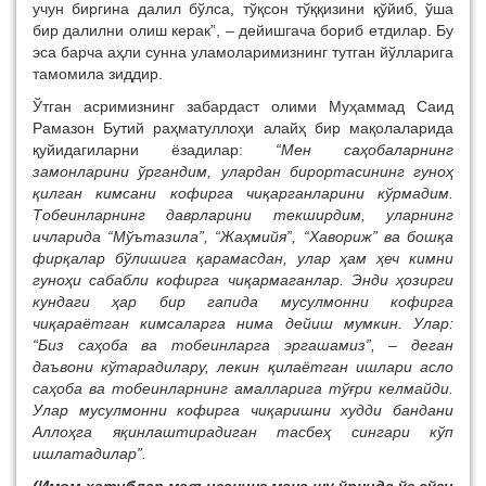
учун биргина далил бўлса, тўқсон тўққизини қўйиб, ўша
бир далилни олиш керак”, – дейишгача бориб етдилар. Бу
эса барча аҳли сунна уламоларимизнинг тутган йўлларига
тамомила зиддир.
Ўтган асримизнинг забардаст олими Муҳаммад Саид
Рамазон Бутий раҳматуллоҳи алайҳ бир мақолаларида
қуйидагиларни ёзадилар:
“Мен саҳобаларнинг
замонларини ўргандим, улардан бирортасининг гуноҳ
қилган кимсани кофирга чиқарганларини кўрмадим.
Тобеинларнинг даврларини текширдим, уларнинг
ичларида “Мўътазила”, “Жаҳмийя”, “Хавориж” ва бошқа
фирқалар бўлишига қарамасдан, улар ҳам ҳеч кимни
гуноҳи сабабли кофирга чиқармаганлар. Энди ҳозирги
кундаги ҳар бир гапида мусулмонни кофирга
чиқараётган кимсаларга нима дейиш мумкин. Улар:
“Биз саҳоба ва тобеинларга эргашамиз”,
–
деган
даъвони кўтарадилару, лекин қилаётган ишлари асло
саҳоба ва тобеинларнинг амалларига тўғри келмайди.
Улар мусулмонни кофирга чиқаришни худди бандани
Аллоҳга яқинлаштирадиган тасбеҳ сингари кўп
ишлатадилар”.