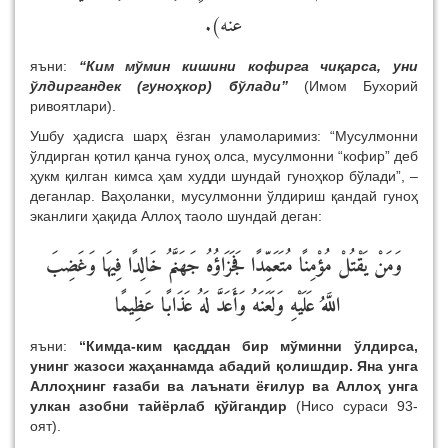
عنه).
яъни:
“Ким мўмин кишини кофирга чиқарса, уни
ўлдиргандек (гуноҳкор) бўлади”
(Имом Бухорий
ривоятлари).
Ушбу ҳадисга шарҳ ёзган уламоларимиз: “Мусулмонни
ўлдирган қотил қанча гуноҳ олса, мусулмонни “кофир” деб
ҳукм қилган кимса ҳам худди шундай гуноҳкор бўлади”, –
деганлар. Ваҳоланки, мусулмонни ўлдириш қандай гуноҳ
эканлиги ҳақида Аллоҳ таоло шундай деган:
وَمَنْ يَقْتُلْ مُؤْمِنًا مُتَعَمِّدًا فَجَزَاؤُهُ جَهَنَّمُ خَالِدًا فِيهَا وَغَضِبَ
اللَّهُ عَلَيْهِ وَلَعَنَهُ وَأَعَدَّ لَهُ عَذَابًا عَظِيمًا
яъни:
“Кимда-ким қасддан бир мўминни ўлдирса,
унинг жазоси жаҳаннамда абадий қолишдир. Яна унга
Аллоҳнинг ғазаби ва лаънати ёғилур ва Аллоҳ унга
улкан азобни тайёрлаб қўйгандир
(Нисо сураси 93-
оят).