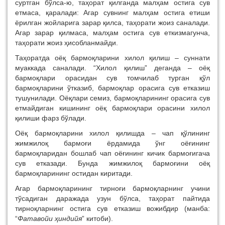
суртган бўлса-ю, таҳорат қилганда малҳам остига сув
етмаса, қаралади: Агар сувнинг малҳам остига етиши
ёрилган жойларига зарар қилса, таҳорати жоиз саналади.
Агар зарар қилмаса, малҳам остига сув еткизмагунча,
таҳорати жоиз ҳисобланмайди.
Таҳоратда оёқ бармоқларини хилол қилиш – суннати
муаккада саналади. “Хилол қилиш” деганда – оёқ
бармоқлари орасидан сув томчилаб турган қўл
бармоқларини ўтказиб, бармоқлар орасига сув етказиш
тушунилади. Оёқлари семиз, бармоқларининг орасига сув
етмайдиган кишининг оёқ бармоқлари орасини хилол
қилиши фарз бўлади.
Оёқ бармоқларини хилол қилишда – чап қўлининг
жимжилоқ бармоғи ёрдамида ўнг оёғининг
бармоқларидан бошлаб чап оёғининг кичик бармоғигача
сув етказади. Бунда жимжилоқ бармоғини оёқ
бармоқларининг остидан киритади.
Агар бармоқларининг тирноғи бармоқларнинг учини
тўсадиган даражада узун бўлса, таҳорат пайтида
тирноқларнинг остига сув етказиш вожибдир (манба:
“
Фатавойи ҳиндийя
” китоби).