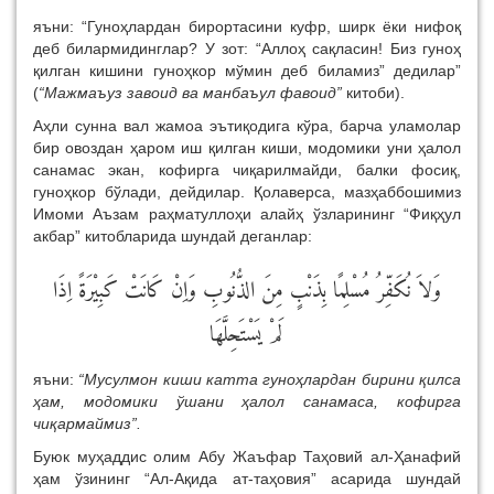
яъни: “Гуноҳлардан бирортасини куфр, ширк ёки нифоқ
деб билармидинглар? У зот: “Аллоҳ сақласин! Биз гуноҳ
қилган кишини гуноҳкор мўмин деб биламиз” дедилар”
(
“Мажмаъуз завоид ва манбаъул фавоид”
китоби).
Аҳли сунна вал жамоа эътиқодига кўра, барча уламолар
бир овоздан ҳаром иш қилган киши, модомики уни ҳалол
санамас экан, кофирга чиқарилмайди, балки фосиқ,
гуноҳкор бўлади, дейдилар. Қолаверса, мазҳаббошимиз
Имоми Аъзам раҳматуллоҳи алайҳ ўзларининг “Фиқҳул
акбар” китобларида шундай деганлар:
وَلاَ نُكَفِّرُ مُسْلِمًا بِذَنْبٍ مِنَ الذُّنُوبِ وَاِنْ كَانَتْ كَبِيْرَةً اِذَا
لَمْ يَسْتَحِلَّهَا
яъни:
“Мусулмон киши катта гуноҳлардан бирини қилса
ҳам, модомики ўшани ҳалол санамаса, кофирга
чиқармаймиз”.
Буюк муҳаддис олим Абу Жаъфар Таҳовий ал-Ҳанафий
ҳам ўзининг “Ал-Ақида ат-таҳовия” асарида шундай