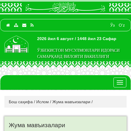
Ўз
O‘z
2026 йил 6 август / 1448 йил 23 Сафар
ЎЗБЕКИСТОН МУСУЛМОНЛАРИ ИДОРАСИ
САМАРҚАНД ВИЛОЯТИ ВАКИЛЛИГИ
Toggl
naviga
Бош саҳифа
/
Ислом
/
Жума мавъизалари
/
Жума мавъизалари