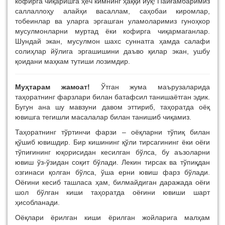
кофирга чиқаришга ҳеч кимнинг ҳаққи йўқ! Пайғамбаримиз
саллаллоҳу алайҳи васаллам, саҳобаи киромлар,
тобеинлар ва уларга эргашган уламоларимиз гуноҳкор
мусулмонларни муртад ёки кофирга чиқармаганлар.
Шундай экан, мусулмон шахс суннатга ҳамда салафи
солиҳлар йўлига эргашишини даъво қилар экан, ушбу
қоидани маҳкам тутиши лозимдир.
Муҳтарам жамоат!
Ўтган жума маърузаларида
таҳоратнинг фарзлари билан батафсил танишаётган эдик.
Бугун ана шу мавзуни давом эттириб, таҳоратда оёқ
ювишга тегишли масалалар билан танишиб чиқамиз.
Таҳоратнинг тўртинчи фарзи – оёқларни тўпиқ билан
қўшиб ювишдир. Бир кишининг қўли тирсагининг ёки оёғи
тўпиғининг юқорисидан кесилган бўлса, бу аъзоларни
ювиш ўз-ўзидан соқит бўлади. Лекин тирсак ва тўпиқдан
озгинаси қолган бўлса, ўша ерни ювиш фарз бўлади.
Оёғини кесиб ташласа ҳам, билмайдиган даражада оёғи
шол бўлган киши таҳоратда оёғини ювиши шарт
ҳисобланади.
Оёқлари ёрилган киши ёрилган жойларига малҳам