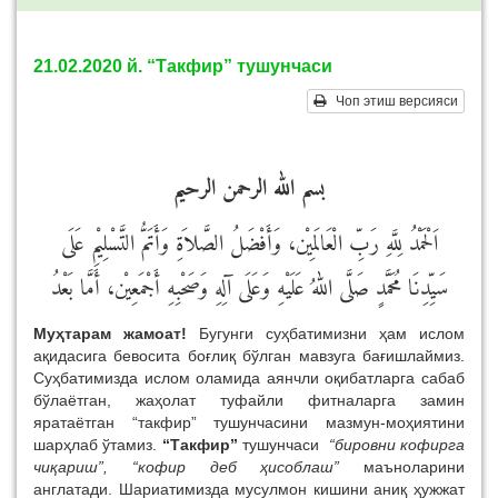
21.02.2020 й. “Такфир” тушунчаси
Чоп этиш версияси
بسم الله الرحمن الرحيم
اَلْحَمْدُ لِلَّهِ رَبِّ الْعَالَمِيْن، وَأَفْضَلُ الصَّلاَةِ وَأَتَمُّ التَّسْلِيْمِ عَلَى
سَيِّدِنَا مُحَمَّدٍ صَلَّى اللهُ عَلَيْهِ وَعَلَى آلِهِ وَصَحْبِهِ أَجْمَعِيْن، أَمَّا بَعْدُ
Муҳтарам жамоат!
Бугунги суҳбатимизни ҳам ислом
ақидасига бевосита боғлиқ бўлган мавзуга бағишлаймиз.
Суҳбатимизда ислом оламида аянчли оқибатларга сабаб
бўлаётган, жаҳолат туфайли фитналарга замин
яратаётган “такфир” тушунчасини мазмун-моҳиятини
шарҳлаб ўтамиз.
“Такфир”
тушунчаси
“бировни кофирга
чиқариш”,
“кофир деб ҳисоблаш”
маъноларини
англатади. Шариатимизда мусулмон кишини аниқ ҳужжат