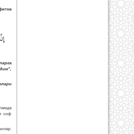
фитна
إِنّ
ларга
дим”,
тлари
ламда
и соф
анлар.