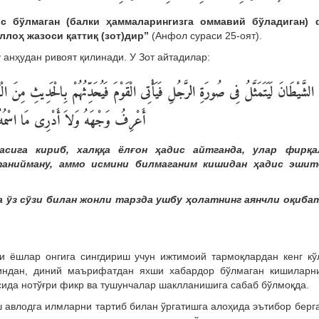
с бўлмаган (балки ҳаммаларингизга оммавий бўладиган) 
Аллоҳ жазоси қаттиқ (зот)дир”
(Анфол сураси 25-оят).
анҳудан ривоят қилинади. У Зот айтадилар:
َ الشَّيْطَانَ لَيَتَمَثَّلُ فِى صُورَةِ الرَّجُلِ فَيَأْتِى الْقَوْمَ فَيُحَدِّثُهُمْ بِالْحَدِيثِ مِنَ 
أَعْرِفُ وَجْهَهُ وَلاَ أَدْرِى مَا اسْمُهُ
ига кириб, халққа ёлғон ҳадис айтганда, улар фирқа
танийману, аммо исмини билмаганим кишидан ҳадис эшит
а ўз сўзи билан жонли тарзда
ушбу ҳолатнинг аянчли оқиба
и ёшлар онгига сингдириш учун ижтимоий тармоқлардан кенг кў
индан, диний маърифатдан яхши хабардор бўлмаган кишиларн
сида нотўғри фикр ва тушунчалар шаклланишига сабаб бўлмоқда.
 авлодга илмларни тартиб билан ўргатишга алоҳида эътибор берг