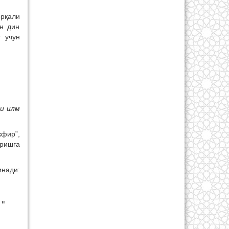
орқали
н дин
г учун
ни илм
кфир”,
иришга
инади:
إِ