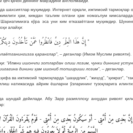
 ҳеч қачон диннинг мақсадини англолмайди.
да шахсиятлар муҳимдир. Интернет орқали, ижтимоий тармоқлар 
а кимлиги ҳам, кимдан таълим олгани ҳам номаълум кимсаларда
Шариатимизга кўра эса уни ким етказаётгани муҳимдир. Шунин
оҳи алайҳи:
إِنَّ هَذَا الْعِلْمَ دِينٌ فَانْظُرُوا عَمَّنْ تَأْخُذُونَ دِينَكُم)
олаётганингизга қаранглар"
, – деганлар (Имом Муслим ривояти).
ҳи:
“Илмни ишончли зотлардан олиш лозим, чунки диннинг усту
ишигагина динини ҳам ишониб топшириши лозим”
, – деганлар.
ҳифа ва ижтимоий тармоқларда “шаҳидлик”, “жиҳод”, “ҳижрат”, “та
қилиш натижасида айрим ёшларни ўзларининг тузоқларига илинт
да шундай дейилади. Абу Зарр разияллоҳу анҳудан ривоят қил
ар:
نَّ بَعْدِى مِنْ أُمَّتِى - أَوْ سَيَكُونُ بَعْدِى مِنْ أُمَّتِى - قَوْمٌ يَقْرَءُونَ الْقُرْآنَ لاَ 
السَّهْمُ مِنَ الرَّمِيَّةِ ثُمَّ لاَ يَعُودُونَ فِيهِ هُمْ شَرُّ الْخَلْقِ  " (