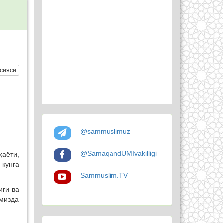
сияси
@sammuslimuz
@SamaqandUMIvakilligi
ҳаёти,
 кунга
Sammuslim.TV
иги ва
мизда