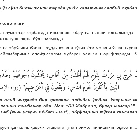
 ўз сўзи билан жонли тарзда
ушбу ҳолатнинг салбий оқиба
ж олганлиги
маълумотлар оқибатида инсоннинг обрў ва шаъни топталмоқда,
атта гуноҳларга йўл очилмоқда.
 ва обрўсини тўкиш – ҳудди қонини тўкиш ёки молини ўзлаштириш
Пайғамбаримиз алайҳиссалом муборак ҳадиси шарифларидан б
َّا عُرِجَ بِي مَرَرْتُ بِقَوْمٍ لَهُمْ أَظْفَارٌ مِنْ نُحَاسٍ، يَخْمُشُونَ وُجُوهَهُمْ وَصُدُور
الَّذِينَ يَأْكُلُونَ لُحُومَ النَّاسِ، وَيَقَعُونَ فِي أَعْرَاضِهِمْ" (
رواه الإم
 олиб чиққанда бир қавмнинг олдидан ўтдим. Уларнинг м
иларини тимдашар эди. Мен: “Эй Жаброил, булар кимлар?” 
и еб
(яъни уларни ғийбат қилиб)
, обрўларини тўккан кимсалар
ўси қанчалик қадрли эканлиги, уни поймол қилишнинг оқибати 