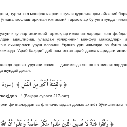
дони, турли хил манфаатларнинг кучли қуролига ҳам айланиб бор
б ўтишга мослаштирилган ижтимоий тармоқлар бугунги кунда чина
бузғунчи кучлар ижтимоий тармоқлар имкониятларидан кенг фойда
ўлдан адаштириш, улардан ўзларининг манфур мақсадлари й
энг ачинарлиси уруш оловини ёқишга уринишмоқда ва бунга м
имизда “Араб баҳори” деб ном олган араб давлатларидаги инқи
асида адоват уруғини сочиш – динимизда энг катта жиноятларда
да шундай деган:
سورة ﺍلبق)
﴾
وَالْفِتْنَةُ أَكْبَرُ مِنَ الْقَتْلِ
﴿
уноҳ)дир...”
(Бақара сураси 217-оят)
урли фитналардан ва фитначилардан доимо эҳтиёт бўлишимизга 
وَاتَّقُوا فِتْنَةً لَا تُصِيبَنَّ الَّذِينَ ظَلَمُوا مِنْكُمْ خَاصَّةً وَاعْلَمُوا أَنَّ اللَّ
﴿