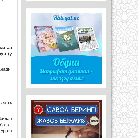
маган
ун (у
анади.
лим ва
билан
сбатан
турган