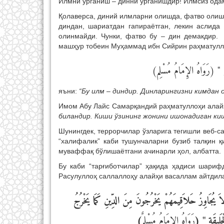
Илмни ўрганиш – динни ўрганишдир! Илмсиз одам
Қолаверса, диний илмларни олишда, фатво олиш
диндан, шариатдан гапираётган, лекин аслид
олинмайди. Чунки, фатво бу – дин демакдир. 
машҳур тобеин Муҳаммад ибн Сийрин раҳматулл
" ْ " (رَوَاهُ الإِمَامُ مُسْلِم
яъни:
“Бу илм
–
диндир. Динларингизни кимдан 
Имом Абу Лайс Самарқандий раҳматуллоҳи алай
биландир. Киши ўзининг жонини ишонадиган к
Шунингдек, террорчилар ўзларига тегишли веб-са
“халифалик” каби тушунчаларни бузиб талқин 
муваффақ бўлишаётгани ачинарли ҳол, албатта.
Бу каби “тарғиботчилар” ҳақида ҳадиси шариф
Расулуллоҳ саллаллоҳу алайҳи васаллам айтдил
" يُجَاوِزُ حَلاَقِيمَهُمْ يَخْرُجُونَ مِنَ الدِّينِ كَمَا يَخْرُجُ
)
رَوَاهُ الإِمَامُ مُسْلِمٌ
وَالْخَلِيقَةِ