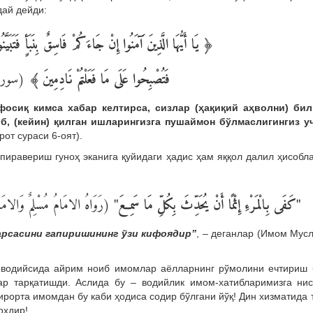
дай дейди:
يَا أَيُّهَا الَّذِينَ آَمَنُوا إِنْ جَاءَكُمْ فَاسِقٌ بِنَبَأٍ فَتَبَيَّن
﴿
سورة )
﴾
فَتُصْبِحُوا عَلَى مَا فَعَلْتُمْ نَادِمِينَ
осиқ кимса хабар келтирса, сизлар (ҳақиқий аҳволни) бил
б, (кейин) қилган ишларингизга пушаймон бўлмаслигингиз уч
от сураси 6-оят).
иравериш гуноҳ эканига қуйидаги ҳадис ҳам яққол далил ҳисобл
رَوَاهُ الامَامُ مُسْلِمٌ وَ.(
"
"كَفَى بِالْمَرْءِ إِثْمًا أَنْ يُحَدِّثَ بِكُلِّ مَا سَمِعَ
арсасини гапиришининг ўзи кифоядир”
, – деганлар (Имом Мус
 водийсида айрим ноиб имомлар аёлларнинг рўмолини ечтириш 
ар тарқатишди. Аслида бу – водийлик имом-хатибларимизга ни
рорта имомдан бу каби ҳодиса содир бўлгани йўқ! Дин хизматида 
оҳдир!