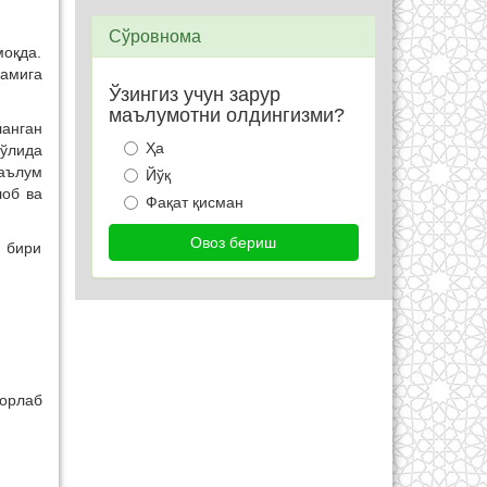
Сўровнома
моқда.
камига
Ўзингиз учун зарур
маълумотни олдингизми?
ланган
Ҳа
ўлида
аълум
Йўқ
лоб ва
Фақат қисман
н бири
чорлаб