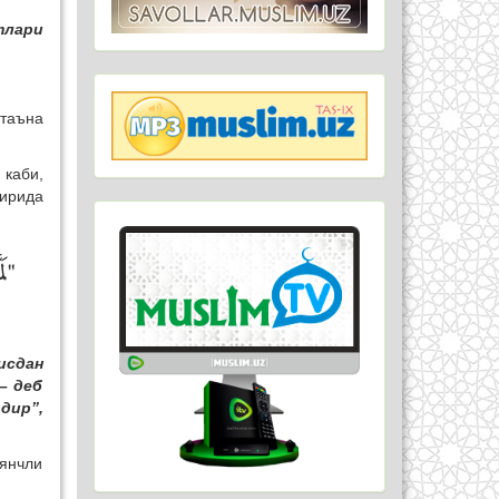
тлари
 таъна
 каби,
ирида
لَم
исдан
– деб
дир”,
аянчли