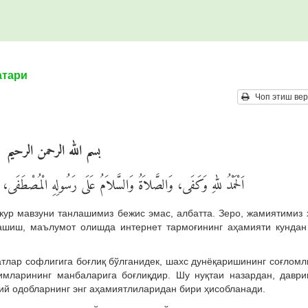
атари
Чоп этиш вер
بسم الله الرحمن الرحيم
اَلْحَمْدُ للهِ وَكَفَى، وَالصَّلاَةُ وَالسَّلاَمُ عَلَى رَسُولِهِ الْمُصْطَفَى، وَع
кур мавзуни танлашимиз бежис эмас, албатта. Зеро, жамиятимиз 
ашиш, маълумот олишда интернет тармоғининг аҳамияти кундан
атлар софлигига боғлиқ бўлганидек, шахс дунёқаришининг соғломл
имларининг манбаларига боғлиқдир. Шу нуқтаи назардан, даври
й одобларнинг энг аҳамиятлиларидан бири ҳисобланади.