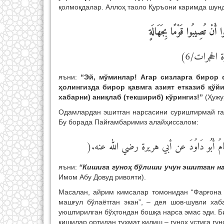
қолмоқдалар. Аллоҳ таоло Қуръони каримда шун
ُوا أَنْ تُصِيبُوا قَوْمًا بِجَهَالَةٍ
(ﺍلحجرات/6
яъни:
“Эй, мўминлар! Агар сизларга бирор ф
ҳолингизда бирор қавмга азият етказиб қўйи
хабарни) аниқлаб (текшириб) кўрингиз!”
(Ҳужур
Одамлардан эшитган нарсасини суриштирмай гап
Бу борада Пайғамбаримиз алайҳиссалом:
(الامَامُ أَبُو دَاوُدَ عن أبي هريرة رضي الله عنه
яъни:
“Кишига гуноҳ бўлиши учун эшитган н
Имом Абу Довуд ривояти).
Масалан, айрим кимсалар томонидан “Фарғона
машғул бўлаётган экан”, – дея шов-шувли хаб
уюштирилган бўҳтондан бошқа нарса эмас эди. Би
кишилар ортидан туҳмат қилиш – гуноҳ устига гун