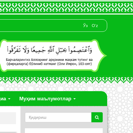
Ўз
O‘z
диа
Муҳим маълумотлар