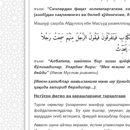
яъни:
“Сизлардан фақат золимларгагина хо
(азоб)дан сақланингиз ва билиб қўйингизки, 
Машҳур саҳоба Абдуллоҳ ибн Масъуд разияллоҳу 
الْكَذِبِ فَيَتَفَرَّقُونَ فَيَقُولُ الرَّجُلُ مِنْهُمْ سَمِعْتُ رَجُلاً
 يُحَدِّثُ
яъни:
“Албатта, шайтон бир киши қиёфас
бўлинадилар. Улардан бири: “Мен юзини 
дейди”
(Имом Муслим ривояти).
(Имом-хатиблар мавъизанинг мана шу ўрнид
ҳақида
гапириб берадилар...).
Нотўғри фатво ва қарашларнинг тарқалгани
Турли оқимлар ўзларининг манфур қарашларин
фойдаланмоқдалар. Бу ҳам ёшлар, умуман, д
ақидадан оғиб кетишига, фиқҳий мазҳаблар бора
Аввало шуни айтиш керакки, ислом уламолари ёш