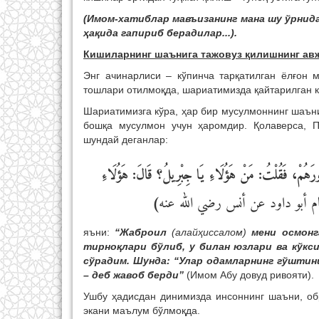
(Имом-хатиблар мавъизанинг мана шу ўрнида
ҳақида
гапириб берадилар...).
Кишиларнинг шаънига тажовуз қилишнинг ав
Энг ачинарлиси – кўпинча тарқатилган ёлғон 
тошлари отилмоқда, шариатимизда қайтарилган к
Шариатимизга кўра, ҳар бир мусулмоннинг шаъни
бошқа мусулмон учун ҳаромдир. Қолаверса, 
шундай деганлар:
"َهُمْ، فَقُلْتُ: مَنْ هَؤُلَاءِ يَا جِبْرِيلُ؟ قَالَ: هَؤُلَاءِ
)
ام أبو داود عن أنس رضي الله عنه
яъни:
“Жаброил
(алайҳиссалом)
мени осмонга
тирноқлари бўлиб, у билан юзлари ва кўкс
сўрадим. Шунда: “Улар одамларнинг гўштин
– деб жавоб берди”
(Имом Абу довуд ривояти).
Ушбу ҳадисдан динимизда инсоннинг шаъни, обр
экани маълум бўлмоқда.