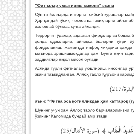
“Фитналар уюштириш макони” экани
Сўнгги йилларда интернет сиёсий курашлар май
Ҳар қандай тўсиқ, чеклов ва тақиқларни айлани
жиловлаб бўлмас кучга айланди.
Террорчи тўдалар, адашган фирқалар ва бошқа 
ҳолда одамларни, айниқса ёшларни тўғри й
фойдаланиш, жамиятда нифоқ чиқариш ҳамда 
маънода эришишмоқдалар ҳам. Бунга яқин тарих
зиддиятлар яққол мисол бўлади.
Аслида турли фитналар уюштириш, инсонлар ўрт
экани таъкидланган. Аллоҳ таоло Қуръони карим
(رة/217
яъни:
“Фитна эса қотилликдан ҳам каттароқ (г
Шунинг учун ҳам Аллоҳ таоло барчаларимизни т
ўзининг Каломида бундай амр этади:
(سورة ﺍﻷنفال/25)
﴾
هَ شَدِيدُ الْعِقَابِ