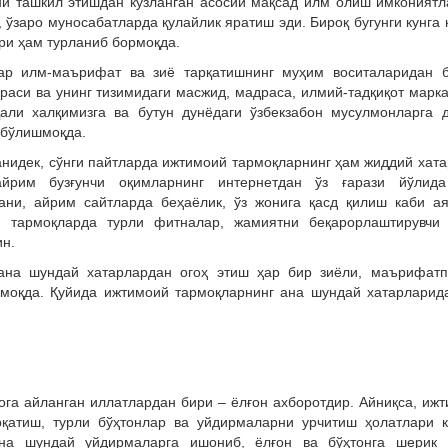
ни ташкил этишдан кўзланган асосий мақсад илм олиш имконият
ўзаро муносабатларда қулайлик яратиш эди. Бироқ бугунги кунга 
ри ҳам турланиб бормоқда.
ар илм-маърифат ва зиё тарқатишнинг муҳим воситаларидан б
раси ва унинг тизимидаги масжид, мадраса, илмий-тадқиқот марк
али халқимизга ва бутун дунёдаги ўзбекзабон мусулмонларга д
 бўлишмоқда.
анидек, сўнги пайтларда ижтимоий тармоқларнинг ҳам жиддий хат
йрим бузғунчи оқимларнинг интернетдан ўз ғарази йўлида
ани, айрим сайтларда беҳаёлик, ўз жонига қасд қилиш каби а
й тармоқларда турли фитналар, жамиятни беқарорлаштирувчи 
н.
ана шундай хатарлардан огоҳ этиш ҳар бир зиёли, маърифатп
рмоқда. Қуйида ижтимоий тармоқларнинг ана шундай хатарларид
ога айланган иллатлардан бири – ёлғон ахборотдир. Айниқса, иж
рқатиш, турли бўҳтонлар ва уйдирмаларни урчитиш ҳолатлари к
на шундай уйдирмаларга ишониб, ёлғон ва бўҳтонга шерик 