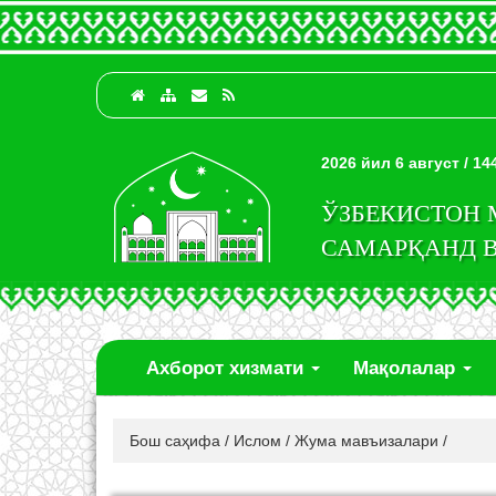
2026 йил 6 август / 1
ЎЗБЕКИСТОН
САМАРҚАНД 
Ахборот хизмати
Мақолалар
Бош саҳифа
/
Ислом
/
Жума мавъизалари
/