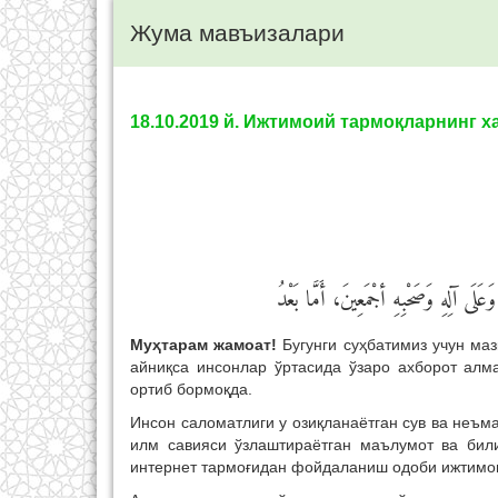
Жума мавъизалари
18.10.2019 й. Ижтимоий тармоқларнинг х
َلَى آلِهِ وَصَحْبِهِ أجْمَعِينَ، أَمَّا بَعْدُ
Муҳтарам жамоат!
Бугунги суҳбатимиз учун маз
айниқса инсонлар ўртасида ўзаро ахборот алм
ортиб бормоқда.
Инсон саломатлиги у озиқланаётган сув ва неъм
илм савияси ўзлаштираётган маълумот ва бил
интернет тармоғидан фойдаланиш одоби ижтимои