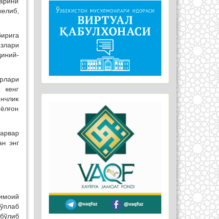
ларини
келиб,
ирига
азлари
иний-
арлари
 кенг
янчлик
ёлғон
арвар
ан энг
тимоий
ўплаб
бўлиб