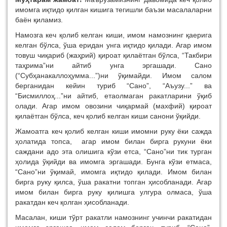
имомга иқтидо қилган кишига тегишли баъзи масалаларни
баён қиламиз.
Намозга кеч қолиб келган киши, имом намознинг қаерига
келган бўлса, ўша еридан унга иқтидо қилади. Агар имом
товуш чиқариб (жаҳрий) қироат қилаётган бўлса, “Такбири
таҳрима”ни айтиб унга эргашади. Сано
(“Субҳанакаллоҳумма...”)ни ўқимайди. Имом салом
берганидан кейин туриб “Сано”, “Аъузу...” ва
“Бисмиллоҳ...”ни айтиб, етаолмаган ракатларини ўқиб
олади. Агар имом овозини чиқармай (махфий) қироат
қилаётган бўлса, кеч қолиб келган киши санони ўқийди.
Жамоатга кеч қолиб келган киши имомни руку ёки сажда
ҳолатида топса, агар имом билан бирга рукуни ёки
саждани адо эта олишига кўзи етса, “Сано”ни тик турган
ҳолида ўқийди ва имомга эргашади. Бунга кўзи етмаса,
“Сано”ни ўқимай, имомга иқтидо қилади. Имом билан
бирга руку қилса, ўша ракатни топган ҳисобланади. Агар
имом билан бирга руку қилишга улгура олмаса, ўша
ракатдан кеч қолган ҳисобланади.
Масалан, киши тўрт ракатли намознинг учинчи ракатидан