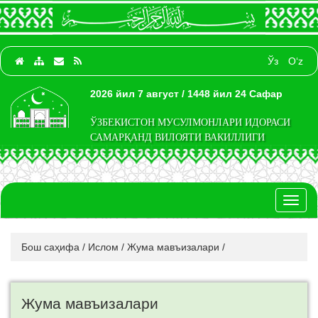
Ўз
O‘z
2026 йил 7 август / 1448 йил 24 Сафар
ЎЗБЕКИСТОН МУСУЛМОНЛАРИ ИДОРАСИ
САМАРҚАНД ВИЛОЯТИ ВАКИЛЛИГИ
Toggl
naviga
Бош саҳифа
/
Ислом
/
Жума мавъизалари
/
Жума мавъизалари