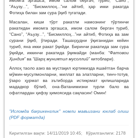
имомга эргашса, имом салом бергач, туриб, “Сано”,
“Аъузу...”, “Бисмиллоҳ...”ни айтиб, ҳар икки ракатда
Фотиҳа билан зам сура ўқиб тугатади.
Масалан, киши тўрт ракатли намознинг тўртинчи
ракатидан имомга эргашса, имом салом бергач туриб,
“Сано”, “Аъузу...”, “Бисмиллоҳ...”ни айтиб, Фотиҳа ва зам
сурани ўқиб, ўтиради. Ташаҳҳудни ўқиганидан кейин
туриб, яна икки ракат ўқийди. Биринчи ракатида зам сура
ўқийди, иккинчи ракатида ўқимайди (манба:
“Фатовои
Ҳиндия”
ва
“Шарҳ муниятил мусоллий”
китоблари).
Аллоҳ таоло азиз ва мустақил юртимизда яшаётган барча
мўмин-мусулмонларни, миллат ва элатларни, тинч-тотув,
ўзаро ҳурмат ва эътиборда истиқомат қилишларида
мададкор бўлиб, она-Ватанимизни турли бало ва
офатлардан ҳифзу ҳимоясида сақласин! Омин!
"Исломда бағрикенглик" номли мавъизани юклаб олиш
(PDF форматда)
Киритилган вақти: 14/11/2019 10:45; Кўрилганлиги: 2178