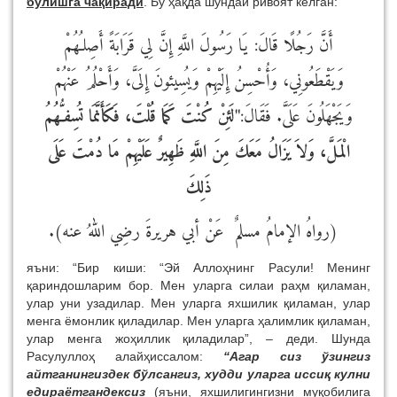
бўлишга чақиради
. Бу ҳақда шундай ривоят келган:
أَنَّ رَجُلًا قَالَ: يَا رَسُولَ اللَّهِ إِنَّ لِي قَرَابَةً أَصِلـُهُمْ
وَيَقْطَعُونِي، وَأُحْسِنُ إِلَيْهِمْ وَيُسِيئونَ إِلَىَّ، وَأَحْلُمُ عَنْهُمْ
وَيَجْهَلُونَ عَلَىَّ. فَقَالَ:
"لَئِنْ كُنْتَ كَمَا قُلْتَ، فَكَأَنَّمَا تُسِفـُّهُمُ
الْمَلَّ، وَلاَ يَزَالُ مَعَكَ مِنَ اللَّهِ ظَهِيرٌ عَلَيْهِمْ مَا دُمْتَ عَلَى
ذَلِكَ
(رواهُ الإمامُ مسلمٌ عَنْ أبي هريرةَ رضِي اللهُ عنه).
яъни: “Бир киши: “Эй Аллоҳнинг Расули! Менинг
қариндошларим бор. Мен уларга силаи раҳм қиламан,
улар уни узадилар. Мен уларга яхшилик қиламан, улар
менга ёмонлик қиладилар. Мен уларга ҳалимлик қиламан,
улар менга жоҳиллик қиладилар”, – деди. Шунда
Расулуллоҳ алайҳиссалом:
“Агар сиз ўзингиз
айтганингиздек бўлсангиз, худди уларга иссиқ кулни
едираётгандексиз
(яъни, яхшилигингизни муқобилига