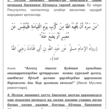
3. Ислом динимиз қийналган кимсадаги ҳақни
кечишда бағрикенг бўлишга тарғиб қилади
.
Бу ҳақда
Расулуллоҳ саллаллоҳу алайҳи васаллам шундай
марҳамат қилганлар:
"مَنْ سَرَّهُ أَنْ يُنْجِيَهُ اللَّهُ مِنْ كُرَبِ يَوْمِ الْقِيَامَةِ فَلْيُنَفِّسْ عَنْ
مُعْسِرٍ أَوْ يَضَعْ عَنْهُ"
(رواهُ الإمامُ مسلمٌ عَن عَبدِ اللهِ بنِ أبي قَتَادَةَ رَضِيَ اللهُ
عنهُ).
яъни:
“Аллоҳ таоло Қиёмат кунидаги
машаққатлардан қутқариши кимни хурсанд қилса,
камбағал бўлиб қолган қарздордан қарзининг
барчасини ёки бир қисмини кечсин!”
(Имом Муслим
ривоятлари).
4. Ислом динимиз ҳатто ёмонлик қилган қариндошга
ҳам яхшилик қилишга ва силаи раҳмни узаман деган
билан силаи раҳмни боғлаш йўлида бағрикенг