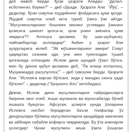
деб жавоб берди. Қози ҳазрати Алидан: “Далил-
исботингиз борми?” – деб сўради. Ҳазрати Али: “Йўқ”, –
дедилар. Қози совутни яҳудийнинг фойдасига ҳукм қилди.
Яҳудий совутни олиб кета туриб, ўзига ўзи айтди:
“Мусулмонларнинг бошлиғи менинг устимдан ўзининг
қозисига шикоят қилса-ю, қози унинг зиёнига ҳукм
чиқарса?!! Аллоҳга қасамки, бу шак-шубҳасиз,
пайғамбарлар ахлоқидир!” Кейин у ҳазрат Али
ҳузурларига келиб: “Эй мўъминларнинг амири! Совут
ҳақиқатан сизники эди, уни мен туянгиздан тушиб
қолганида олгандим. Ислом дини шундай гўзал бўлса,
мен бу динни қабул қиламан деб, "Ла илаҳа иллаллоҳ,
Муҳаммадур расулуллоҳ"” – деб гувоҳлик берди. Ҳазрати
Али: “Исломга кирган бўлсанг, энди у мендан сенга ҳадя
бўлсин!” – дедилар
(“Ҳазрати Али”
китобидан)
.
Демак, Ислом дини мусулмонларни ғайридинларга
бағрини кенг очиб, яхши муомала ва муносабатда бўлиб
яшашга буюрган. Афсуски, ҳозирги кунда ўзларини
Исломга нисбат берадиган баъзи тоифалар ўз
диндошлари бўлмиш мусулмонларни қандайдир камчилик
ва айблари сабабли кофирга чиқармоқда. Бу ўта ачинарли
ҳолатдир! Чунки мусулмон киши ўзига ўхшаган