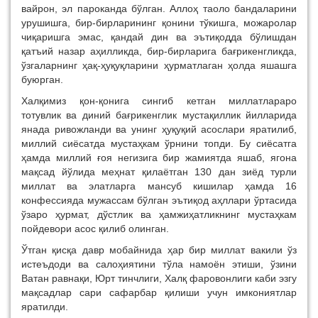
вайрон, эл пароканда бўлган. Аллоҳ таоло бандаларини
урушишга, бир-бирларининг қонини тўкишга, можаролар
чиқаришга эмас, қандай дин ва эътиқодда бўлишдан
қатъий назар аҳилликда, бир-бирларига бағрикенгликда,
ўзгаларнинг ҳақ-ҳуқуқларини ҳурматлаган ҳолда яшашга
буюрган.
Халқимиз қон-қонига сингиб кетган миллатлараро
тотувлик ва диний бағрикенглик мустақиллик йилларида
янада ривожланди ва унинг ҳуқуқий асослари яратилиб,
миллий сиёсатда мустаҳкам ўрнини топди. Бу сиёсатга
ҳамда миллий ғоя негизига бир жамиятда яшаб, ягона
мақсад йўлида меҳнат қилаётган 130 дан зиёд турли
миллат ва элатларга мансуб кишилар ҳамда 16
конфессияда мужассам бўлган эътиқод аҳллари ўртасида
ўзаро ҳурмат, дўстлик ва ҳамжиҳатликнинг мустаҳкам
пойдевори асос қилиб олинган.
Ўтган қисқа давр мобайнида ҳар бир миллат вакили ўз
истеъдоди ва салоҳиятини тўла намоён этиши, ўзини
Ватан равнақи, Юрт тинчлиги, Халқ фаровонлиги каби эзгу
мақсадлар сари сафарбар қилиши учун имкониятлар
яратилди.