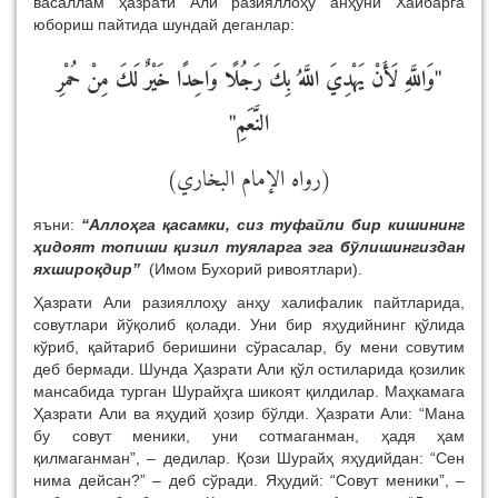
васаллам ҳазрати Али разияллоҳу анҳуни Хайбарга
юбориш пайтида шундай деганлар:
"وَاللَّهِ لَأَنْ يَهْدِيَ اللَّهُ بِكَ رَجُلًا وَاحِدًا خَيْرٌ لَكَ مِنْ حُمْرِ
النَّعَمِ"
(رواه الإمام البخاري)
яъни:
“Аллоҳга қасамки, сиз туфайли бир кишининг
ҳидоят топиши қизил туяларга эга бўлишингиздан
яхшироқдир”
(Имом Бухорий ривоятлари).
Ҳазрати Али разияллоҳу анҳу халифалик пайтларида,
совутлари йўқолиб қолади. Уни бир яҳудийнинг қўлида
кўриб, қайтариб беришини сўрасалар, бу мени совутим
деб бермади. Шунда Ҳазрати Али қўл остиларида қозилик
мансабида турган Шурайҳга шикоят қилдилар. Маҳкамага
Ҳазрати Али ва яҳудий ҳозир бўлди. Ҳазрати Али: “Мана
бу совут меники, уни сотмаганман, ҳадя ҳам
қилмаганман”, – дедилар. Қози Шурайҳ яҳудийдан: “Сен
нима дейсан?” – деб сўради. Яҳудий: “Совут меники”, –