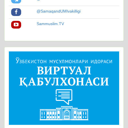
@SamaqandUMIvakilligi
Sammuslim.TV