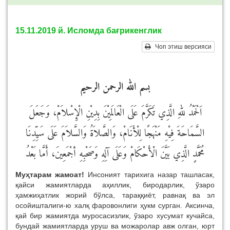
15.11.2019 й. Исломда бағрикенглик
Чоп этиш версияси
بسم الله الرحمن الرحيم
اَلْحَمْدُ للهِ الَّذِي تَكَرَّمَ عَلَى الْعَالَمِيْنَ بِدِيْنِ الْإِسْلاَمْ، وَجَعَلَ
السَّمَاحَةَ فِيْهِ مَنْهَجًا لِلْأَنَامْ، وَالصَّلاَةُ وَالسَّلاَمَ عَلَى سَيِّدِنَا
مُحَمَّدٍ الَّذِي بَيَّنَ الْأَحْكَامْ وَعَلَى آلِهِ وَصَحْبِهِ أجْمَعِينَ، أَمَّا بَعْدُ
Муҳтарам жамоат!
Инсоният тарихига назар ташласак,
қайси жамиятларда аҳиллик, биродарлик, ўзаро
ҳамжиҳатлик жорий бўлса, тараққиёт, равнақ ва эл
осойишталиги-ю халқ фаровонлиги ҳукм сурган. Аксинча,
қай бир жамиятда муросасизлик, ўзаро хусумат кучайса,
бундай жамиятларда уруш ва можаролар авж олган, юрт