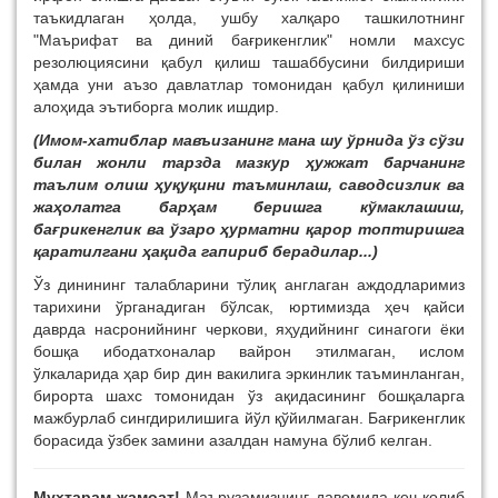
таъкидлаган ҳолда, ушбу халқаро ташкилотнинг
"Маърифат ва диний бағрикенглик" номли махсус
резолюциясини қабул қилиш ташаббусини билдириши
ҳамда уни аъзо давлатлар томонидан қабул қилиниши
алоҳида эътиборга молик ишдир.
(Имом-хатиблар мавъизанинг мана шу ўрнида ўз сўзи
билан жонли тарзда мазкур ҳужжат барчанинг
таълим олиш ҳуқуқини таъминлаш, саводсизлик ва
жаҳолатга барҳам беришга кўмаклашиш,
бағрикенглик ва ўзаро ҳурматни қарор топтиришга
қаратилгани ҳақида гапириб берадилар...)
Ўз динининг талабларини тўлиқ англаган аждодларимиз
тарихини ўрганадиган бўлсак, юртимизда ҳеч қайси
даврда насронийнинг черкови, яҳудийнинг синагоги ёки
бошқа ибодатхоналар вайрон этилмаган, ислом
ўлкаларида ҳар бир дин вакилига эркинлик таъминланган,
бирорта шахс томонидан ўз ақидасининг бошқаларга
мажбурлаб сингдирилишига йўл қўйилмаган. Бағрикенглик
борасида ўзбек замини азалдан намуна бўлиб келган.
Муҳтарам жамоат!
Маърузамизнинг давомида кеч қолиб