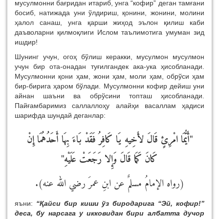
мусулмонни бағридан итариб, унга “кофир” деган тамғани
босиб, натижада уни ўлдириш, қонини, жонини, молини
ҳалол санаш, унга қарши жиҳод эълон қилиш каби
даъволарни қилмоқлиги Ислом таълимотига умуман зид
ишдир!
Шунинг учун, огоҳ бўлиш керакки, мусулмон мусулмон
учун бир ота-онадан туғилгандек ака-ука ҳисобланади.
Мусулмонни қони ҳам, жони ҳам, моли ҳам, обрўси ҳам
бир-бирига ҳаром бўлади. Мусулмонни кофир дейиш уни
айнан шаъни ва обрўсини топташ ҳисобланади.
Пайғамбаримиз саллаллоҳу алайҳи васаллам ҳадиси
шарифда шундай деганлар:
"أَيُّمَا امْرِئٍ قَالَ لأَخِيهِ يَا كَافِرُ فَقَدْ بَاءَ بِهَا أَحَدُهُمَا إِنْ
كَانَ كَمَا قَالَ وَإِلا رَجَعَتْ عَلَيْهِ"
(رواه الإمامُ مسلمٌ عن ابنِ عمرَ رضي الله عنه).
яъни:
“Қайси бир киши ўз биродарига “Эй, кофир!”
деса, бу нарсага у икковидан бири албатта дучор