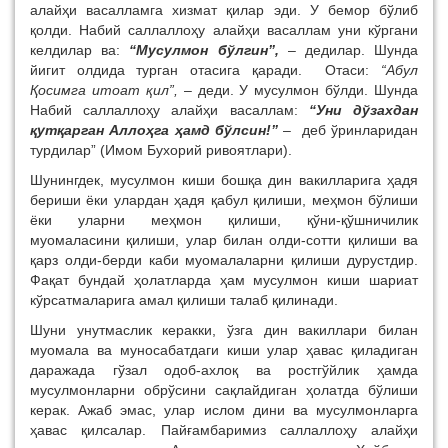
алайҳи васалламга хизмат қилар эди. У бемор бўлиб
қолди. Набий саллаллоҳу алайҳи васаллам уни кўргани
келдилар ва:
“Мусулмон бўлгин”,
– дедилар. Шунда
йигит олдида турган отасига қаради. Отаси:
“Абул
Қосимга итоат қил”,
– деди. У мусулмон бўлди. Шунда
Набий саллаллоҳу алайҳи васаллам:
“Уни дўзахдан
қутқарган Аллоҳга ҳамд бўлсин!”
–
деб ўринларидан
турдилар” (Имом Бухорий ривоятлари).
Шунингдек, мусулмон киши бошқа дин вакилларига ҳадя
бериши ёки улардан ҳадя қабул қилиши, меҳмон бўлиши
ёки уларни меҳмон қилиши, қўни-қўшничилик
муомаласини қилиши, улар билан олди-сотти қилиши ва
қарз олди-берди каби муомалаларни қилиши дурустдир.
Фақат бундай ҳолатларда ҳам мусулмон киши шариат
кўрсатмаларига амал қилиши талаб қилинади.
Шуни унутмаслик керакки, ўзга дин вакиллари билан
муомала ва муносабатдаги киши улар ҳавас қиладиган
даражада гўзал одоб-ахлоқ ва ростгўйлик ҳамда
мусулмонларни обрўсини сақлайдиган ҳолатда бўлиши
керак. Ажаб эмас, улар ислом дини ва мусулмонларга
ҳавас қилсалар. Пайғамбаримиз саллаллоҳу алайҳи