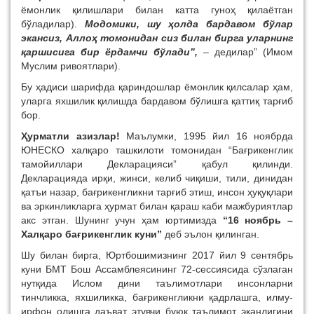
ёмонлик қилишлари билан катта гуноҳ қилаётган
бўладилар).
Модомики, шу ҳолда бардавом бўлар
экансиз, Аллоҳ томонидан сиз билан бирга уларнинг
қаршисига бир ёрдамчи бўлади”,
– дедилар” (Имом
Муслим ривоятлари).
Бу ҳадиси шарифда қариндошлар ёмонлик қилсалар ҳам,
уларга яхшилик қилишда бардавом бўлишга қаттиқ тарғиб
бор.
Ҳурматли азизлар!
Маълумки, 1995 йил 16 ноябрда
ЮНЕСКО халқаро ташкилоти томонидан “Бағрикенглик
тамойиллари Декларацияси” қабул қилинди.
Декларацияда ирқи, жинси, келиб чиқиши, тили, динидан
қатъи назар, бағрикенгликни тарғиб этиш, инсон ҳуқуқлари
ва эркинликларга ҳурмат билан қараш каби мажбуриятлар
акс этган. Шунинг учун ҳам юртимизда
“16 ноябрь –
Халқаро бағрикенглик куни”
деб эълон қилинган.
Шу билан бирга, Юртбошимизнинг 2017 йил 9 сентябрь
куни БМТ Бош Ассамблеясининг 72-сессиясида сўзлаган
нутқида Ислом дини таълимотлари инсонларни
тинчликка, яхшиликка, бағрикенгликни қадрлашга, илму-
ирфон олишга даъват этувчи буюк таълимот эканлигини