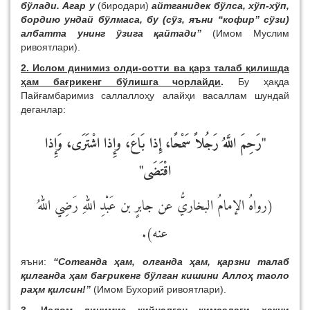
бўлади. Агар у
(биродари)
айтганидек бўлса, хўп-хўп,
бордию ундай бўлмаса, бу (сўз, яъни “кофир” сўзи)
албатта унинг ўзига қайтади”
(Имом Муслим
ривоятлари).
2. Ислом динимиз олди-сотти ва қарз талаб қилишда
ҳам бағрикенг бўлишга чорлайди
.
Бу ҳақда
Пайғамбаримиз саллаллоҳу алайҳи васаллам шундай
деганлар:
"رَحِمَ اللَّهُ رَجُلاً سَمْحًا، إِذا بَاعَ، وإِذا اشْتَرَى، وَإِذا
اقْتَضَى"
(رواهُ الإمامُ البخاريُّ عن جابرٍ بن عَبْدِ اللهِ رَضِي اللهُ
عنه).
яъни:
“Сотганда ҳам, олганда ҳам, қарзни талаб
қилганда ҳам бағрикенг бўлган кишини Аллоҳ таоло
раҳм қилсин!”
(Имом Бухорий ривоятлари).