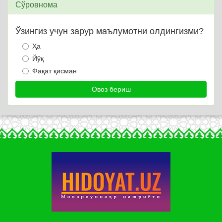
Сўровнома
Ўзингиз учун зарур маълумотни олдингизми?
Ҳа
Йўқ
Фақат қисман