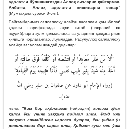
адолатли бўлишингиздан Аллоҳ сизларни қайтармас.
Албатта, Аллоҳ адолатли кишиларни севар”
(Мумтаҳана сураси 8-оят).
Пайғамбаримиз саллаллоҳу алайҳи васаллам ҳам кўплаб
ҳадиси шарифларида аҳли китоб (насроний ва
яҳудий)ларга зулм қилмасликка ва уларнинг ҳаққига риоя
қилишга чорлаганлар. Жумладан, Расулуллоҳ саллаллоҳу
алайҳи васаллам шундай дедилар:
"أَلاَ مَنْ ظَلَمَ مُعَاهِدًا أَوِ انْتَقَصَهُ أَوْ كَلَّفَهُ فَوْقَ طَاقَتِهِ أَوْ
أَخَذَ مِنْهُ شَيْئًا بِغَيْرِ طِيبِ نَفْسٍ فَأَنَا حَجِيجُهُ يَوْمَ الْقِيَامَةِ"
(رواه الإمام أبو داود عن صفوان بن سليم رضي الله
عنه).
яъни:
“Ким бир аҳдлашган
(ғайридин)
кишига зулм
қилса ёки унинг ҳаққини поймол этса, ёхуд уни
тоқати етмайдиган нарсага буюрса, ёки ундан ўз
розилигисиз бир нарса олса, Қиёмат куни мен ўша