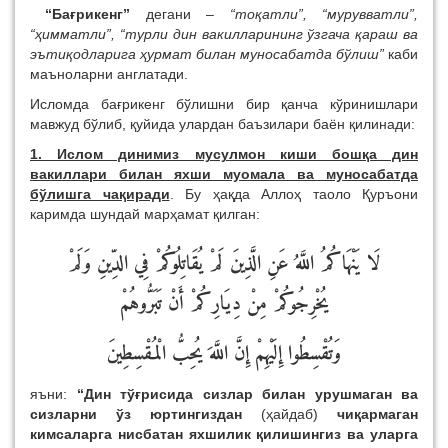
“Бағрикенг”
дегани –
“тоқатли”, “мурувватли”,
“ҳимматли”, “турли дин вакилларининг ўзгача қараш ва
эътиқодларига ҳурмат билан муносабатда бўлиш”
каби
маъноларни англатади.
Исломда бағрикенг бўлишни бир қанча кўринишлари
мавжуд бўлиб, қуйида улардан баъзилари баён қилинади:
1. Ислом динимиз мусулмон киши бошқа дин
вакиллари билан яхши муомала ва муносабатда
бўлишга чақиради
. Бу ҳақда Аллоҳ таоло Қуръони
каримда шундай марҳамат қилган:
لَا يَنْهَاكُمُ اللَّهُ عَنِ الَّذِينَ لَمْ يُقَاتِلُوكُمْ فِي الدِّينِ وَلَمْ
يُخْرِجُوكُمْ مِنْ دِيَارِكُمْ أَنْ تَبَرُّوهُمْ
وَتُقْسِطُوا إِلَيْهِمْ إِنَّ اللَّهَ يُحِبُّ الْمُقْسِطِينَ
яъни:
“Дин тўғрисида сизлар билан урушмаган ва
сизларни ўз юртингиздан
(ҳайдаб)
чиқармаган
кимсаларга нисбатан яхшилик қилишингиз ва уларга