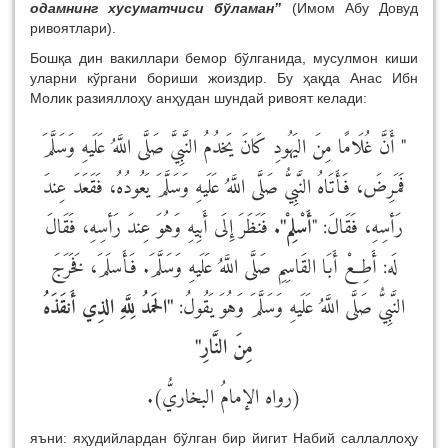
одамнинг хусуматчиси бўламан”
(Имом Абу Довуд
ривоятлари).
Бошқа дин вакиллари бемор бўлганида, мусулмон киши
уларни кўргани бориши жоиздир. Бу ҳақда Анас Ибн
Молик разияллоҳу анҳудан шундай ривоят келади:
" أَنَّ غُلَامًا مِنَ اليَهُودِ كَانَ يَخدُمُ النَّبِيَّ صَلَّى اللَّهُ عَلَيهِ وَسَلَّمَ
فَمَرِضَ، فَأَتَاهُ النَّبِيُّ صَلَّى اللَّهُ عَلَيهِ وَسَلَّمَ يَعُودُهُ، فَقَعَدَ عِندَ
رَأسِهِ، فَقَالَ: "
أَسْلِمْ".
فَنَظَرَ إِلَى أَبِيهِ وَهُوَ عِندَ رَأسِهِ، فَقَالَ
لَه: أَطِعْ أَبَا القَاسِمِ صَلَّى اللَّهُ عَلَيهِ وَسَلَّمَ. فَأَسلَمَ، فَخَرَجَ
النَّبِيُّ صَلَّى اللَّهُ عَلَيهِ وَسَلَّمَ وَهُوَ يَقُولُ:
"الحَمدُ لِلَّهِ الذِي أَنقَذَهُ
مِنَ النَّارِ"
(رواه الإمامُ البخاريُّ).
яъни: яҳудийлардан бўлган бир йигит Набий саллаллоҳу