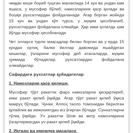
чиққан киши бориб тушган манзилида 14 кун ва ундан кам
яшаса, у мусофир бўлиб, намозларини қаср қилади ва
бошқа рухсатлардан фойдаланади. Агар борган жойида
15 кун ва ундан кўп турса, у муқим ҳисобланиб,
рухсатлардан фойдалана олмайди. Ҳар икки ҳолатда ҳам
йўлда мусофир ҳисобланади.
Чет элларга турли мақсадлар билан борган ва у ерда 15
кундан ортиқ, балки йиллар давомида яшайдиган
кишилар, ўзларини мусофир деб атасаларда, муқим
ҳукмида бўладилар, рухсатлардан фойдалана
олмайдилар.
Сафардаги рухсатлар қуйидагилар
:
1. Намозларни қаср қилиши
.
Мусофир тўрт ракатли фарз намозларни қисқартириб,
икки ракат қилиб ўқийди. Агар тўрт ракат қилиб ўқиса
макруҳ бўлади. Чунки, Аллоҳ таоло томонидан берилган
қулайлик ва имкониятдан юз ўгирган бўлади. Суннатларни
тўлиқ ўқийди. Уч ракатли Шом ва витр намозларини
ўзгартирмасдан уч ракат қилиб ўқийди.
2. Иқтидо ва имомлик масаласи
.