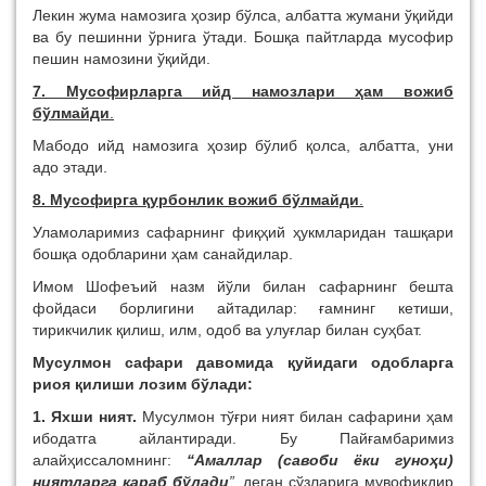
Лекин жума намозига ҳозир бўлса, албатта жумани ўқийди
ва бу пешинни ўрнига ўтади. Бошқа пайтларда мусофир
пешин намозини ўқийди.
7. Мусофирларга ийд намозлари ҳам вожиб
бўлмайди
.
Мабодо ийд намозига ҳозир бўлиб қолса, албатта, уни
адо этади.
8. Мусофирга қурбонлик вожиб бўлмайди
.
Уламоларимиз сафарнинг фиқҳий ҳукмларидан ташқари
бошқа одобларини ҳам санайдилар.
Имом Шофеъий назм йўли билан сафарнинг бешта
фойдаси борлигини айтадилар: ғамнинг кетиши,
тирикчилик қилиш, илм, одоб ва улуғлар билан суҳбат.
Мусулмон сафари давомида қуйидаги одобларга
риоя қилиши лозим бўлади:
1. Яхши ният.
Мусулмон тўғри ният билан сафарини ҳам
ибодатга айлантиради. Бу Пайғамбаримиз
алайҳиссаломнинг:
“Амаллар (савоби ёки гуноҳи)
ниятларга қараб бўлади
”
, деган сўзларига мувофиқдир