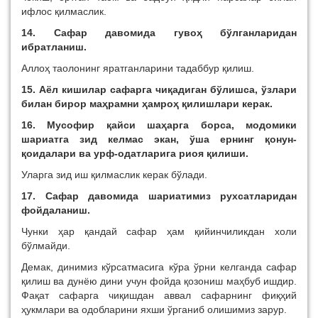
ифлос қилмаслик.
14. Сафар давомида гувоҳ бўлганларидан
ибратланиш.
Аллоҳ таолонинг яратганларини тадаббур қилиш.
15. Аёл кишилар сафарга чиқадиган бўлишса, ўзлари
билан бирор маҳрамни ҳамроҳ қилишлари керак.
16. Мусофир қайси шаҳарга борса, модомики
шариатга зид келмас экан, ўша ернинг қонун-
қоидалари ва урф-одатларига риоя қилиши.
Уларга зид иш қилмаслик керак бўлади.
17. Сафар давомида шариатимиз рухсатларидан
фойдаланиш.
Чунки ҳар қандай сафар ҳам қийинчиликдан холи
бўлмайди.
Демак, динимиз кўрсатмасига кўра ўрни келганда сафар
қилиш ва дунёю дини учун фойда қозониш маҳбуб ишдир.
Фақат сафарга чиқишдан аввал сафарнинг фиқҳий
ҳукмлари ва одобларини яхши ўрганиб олишимиз зарур.