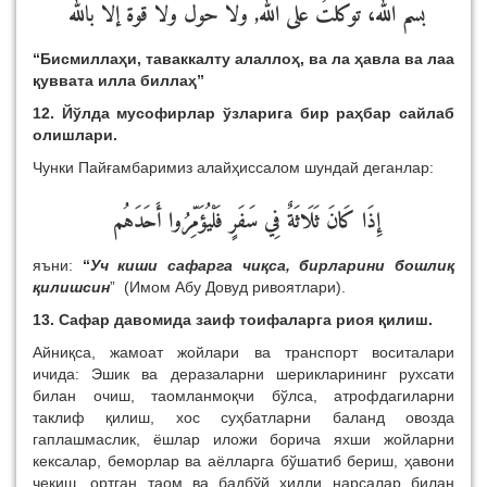
بسم الله، توكلتُ على الله, ولا حول ولا قوة إلا بالله
“Бисмиллаҳи, таваккалту алаллоҳ, ва ла ҳавла ва лаа
қуввата илла биллаҳ”
12.
Йўлда мусофирлар ўзларига бир раҳбар сайлаб
олишлари.
Чунки Пайғамбаримиз алайҳиссалом шундай деганлар:
إِذَا كَانَ ثَلَاثَةٌ فِي سَفَرٍ فَلْيُؤَمِّرُوا أَحَدَهُم
яъни:
“
Уч киши сафарга чиқса, бирларини бошлиқ
қилишсин
” (Имом Абу Довуд ривоятлари).
13. Сафар давомида заиф тоифаларга риоя қилиш.
Айниқса, жамоат жойлари ва транспорт воситалари
ичида: Эшик ва деразаларни шерикларининг рухсати
билан очиш, таомланмоқчи бўлса, атрофдагиларни
таклиф қилиш, хос суҳбатларни баланд овозда
гаплашмаслик, ёшлар иложи борича яхши жойларни
кексалар, беморлар ва аёлларга бўшатиб бериш, ҳавони
чекиш, ортган таом ва бадбўй ҳидли нарсалар билан