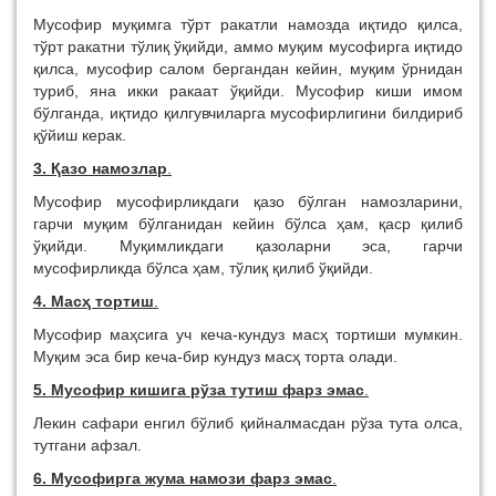
Мусофир муқимга тўрт ракатли намозда иқтидо қилса,
тўрт ракатни тўлиқ ўқийди, аммо муқим мусофирга иқтидо
қилса, мусофир салом бергандан кейин, муқим ўрнидан
туриб, яна икки ракаат ўқийди. Мусофир киши имом
бўлганда, иқтидо қилгувчиларга мусофирлигини билдириб
қўйиш керак.
3. Қазо намозлар
.
Мусофир мусофирликдаги қазо бўлган намозларини,
гарчи муқим бўлганидан кейин бўлса ҳам, қаср қилиб
ўқийди. Муқимликдаги қазоларни эса, гарчи
мусофирликда бўлса ҳам, тўлиқ қилиб ўқийди.
4. Масҳ тортиш
.
Мусофир маҳсига уч кеча-кундуз масҳ тортиши мумкин.
Муқим эса бир кеча-бир кундуз масҳ торта олади.
5. Мусофир кишига рўза тутиш фарз эмас
.
Лекин сафари енгил бўлиб қийналмасдан рўза тута олса,
тутгани афзал.
6. Мусофирга жума намози фарз эмас
.