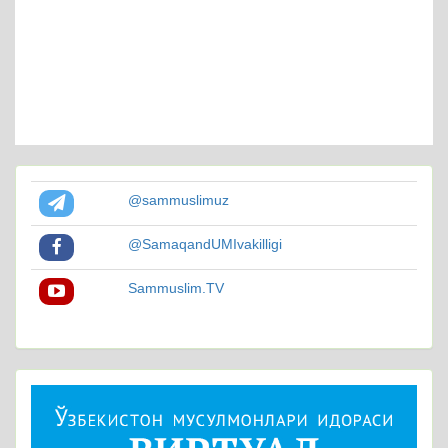
@sammuslimuz
@SamaqandUMIvakilligi
Sammuslim.TV