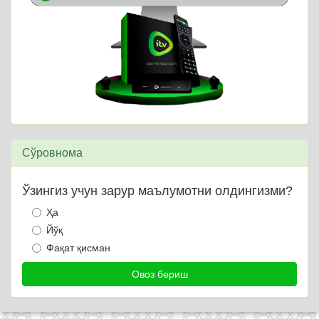
Сўровнома
Ўзингиз учун зарур маълумотни олдингизми?
Ҳа
Йўқ
Фақат қисман