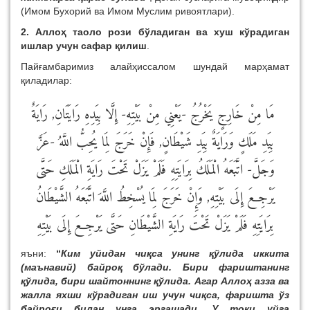
(Имом Бухорий ва Имом Муслим ривоятлари).
2. Аллоҳ таоло рози бўладиган ва хуш кўрадиган
ишлар учун сафар қилиш
.
Пайғамбаримиз алайҳиссалом шундай марҳамат
қиладилар:
مَا مِنْ خَارِجٍ يَخْرُجُ -يَعْنِي مِنْ بَيْتِهِ- إِلَّا بِيَدِهِ رَايَتَانِ, رَايَةٌ
بِيَدِ مَلَكٍ وَرَايَةٌ بِيَدِ شَيْطَانٍ, فَإِنْ خَرَجَ لِمَا يُحِبُّ اللَّهُ -عَزَّ
وَجَلَّ- اتَّبَعَهُ الْمَلَكُ بِرَايَتِهِ فَلَمْ يَزَلْ تَحْتَ رَايَةِ الْمَلَكِ حَتَّى
يَرْجِعَ إِلَى بَيْتِهِ, وَإِنْ خَرَجَ لِمَا يُسْخِطُ اللَّهَ اتَّبَعَهُ الشَّيْطَانُ
بِرَايَتِهِ فَلَمْ يَزَلْ تَحْتَ رَايَةِ الشَّيْطَانِ حَتَّى يَرْجِعَ إِلَى بَيْتِهِ
яъни:
“
Ким уйидан чиқса унинг қўлида иккита
(маънавий) байроқ бўлади. Бири фариштанинг
қўлида, бири шайтоннинг қўлида. Агар Аллоҳ азза ва
жалла яхши кўрадиган иш учун чиқса, фаришта ўз
байроғи билан унга эргашади. У токи уйга