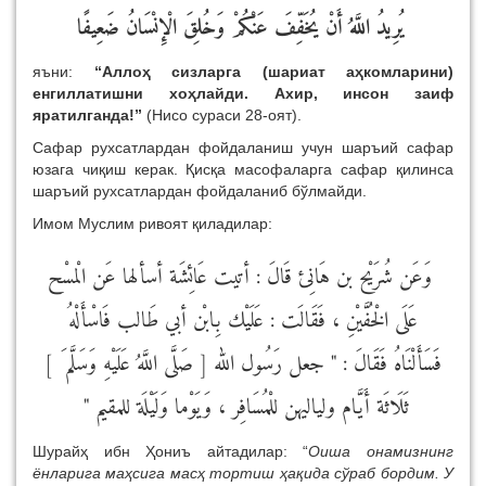
يُرِيدُ اللَّهُ أَنْ يُخَفِّفَ عَنْكُمْ وَخُلِقَ الْإِنْسَانُ ضَعِيفًا
яъни:
“Аллоҳ сизларга (шариат аҳкомларини)
енгиллатишни хоҳлайди. Ахир, инсон заиф
яратилганда!”
(Нисо сураси 28-оят).
Сафар рухсатлардан фойдаланиш учун шаръий сафар
юзага чиқиш керак. Қисқа масофаларга сафар қилинса
шаръий рухсатлардан фойдаланиб бўлмайди.
Имом Муслим ривоят қиладилар:
وَعَن شُرَيْح بن هَانِئ قَالَ : أتيت عَائِشَة أسألها عَن الْمسْح
عَلَى الْخُفَّيْنِ ، فَقَالَت : عَلَيْك بِابْن أبي طَالب فَاسْأَلْهُ
فَسَأَلْنَاهُ فَقَالَ : " جعل رَسُول الله [ صَلَّى اللَّهُ عَلَيْهِ وَسَلَّم َ ]
ثَلَاثَة أَيَّام ولياليهن للْمُسَافِر ، وَيَوْما وَلَيْلَة للمقيم "
Шурайҳ ибн Ҳониъ айтадилар: “
Оиша онамизнинг
ёнларига маҳсига масҳ тортиш ҳақида сўраб бордим. У