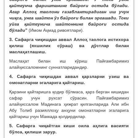
қайтгунча фариштанинг байроғи остида бўлади.
Агар Аллоҳ таолони ғазаблантирадиган иш учун
чиқса, унга шайтон ўз байроғи билан эргашади. Токи
уйга қайтгунича шайтоннинг байроғи остида
бўлади
”
(Имом Аҳмад ривоятлари).
3. Сафарга чиқишдан аввал Аллоҳ таолога истихора
қилиш (яхшилик сўраш) ва дўстлар билан
маслаҳатлашиш.
Маслаҳат билан иш кўриш Пайғамбаримиз
алайҳиссаломнинг суннатларидандир.
4. Сафарга чиқишдан аввал қарзларни узиш ва
омонатларни эгаларига қайтариш.
Қарзини қайтаришга қодир бўлмаса, қарз берган кишидан
сафар учун рухсат сўрасин. Пайғамбаримиз
алайҳиссалом Мадинага ҳижрат қилганларида Али ибн
Абу Толиб разияллоҳу анҳуни омонатларни эгаларига
қайтариш учун Маккада қолдирдилар.
5. Сафарга чиқаётган киши оила аҳлига васияти
бўлса, қилиши зарур.