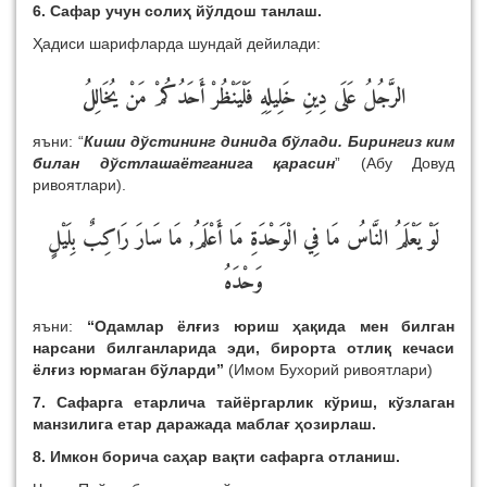
6. Сафар учун солиҳ йўлдош танлаш.
Ҳадиси шарифларда шундай дейилади:
الرَّجُلُ عَلَى دِينِ خَلِيلِهِ فَلْيَنْظُرْ أَحَدُكُمْ مَنْ يُخَالِلُ
яъни: “
Киши дўстининг динида бўлади. Бирингиз ким
билан дўстлашаётганига қарасин
” (Абу Довуд
ривоятлари).
لَوْ يَعْلَمُ النَّاسُ مَا فِي الْوَحْدَةِ مَا أَعْلَمُ, مَا سَارَ رَاكِبٌ بِلَيْلٍ
وَحْدَهُ
яъни:
“Одамлар ёлғиз юриш ҳақида мен билган
нарсани билганларида эди, бирорта отлиқ кечаси
ёлғиз юрмаган бўларди”
(Имом Бухорий ривоятлари)
7. Сафарга етарлича тайёргарлик кўриш, кўзлаган
манзилига етар даражада маблағ ҳозирлаш.
8. Имкон борича саҳар вақти сафарга отланиш.