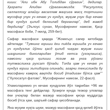
киши: “Али ибн Абу Толибдан сўрагин”, дедилар.
Ҳазрати Алидан сўраганимизда: “Расулуллоҳ
саллаллоҳу алайҳи васаллам маҳсига масҳ тортишни
мусофир учун уч кечаю уч кундуз, муқим учун бир кечаю
бир кундуз қилиб белгилаб берганлар”, деб жавоб
бердилар
” (Эълоус сунан, Мусофирнинг намози, Қаср
масофаси боби, 7-жилд, 259-бет).
Сафар масофаси ҳақида “Жомеъус сағир китобида
айтилади: “
Туянинг юриши ёки пиёда юришда уч кечаю
уч кундузлик йўлни қасд қилиб чиққан муқим киши
шаҳрининг биноларидан ўтиб кетса (узоқлашса),
намозни қаср қилиши лозим ва унга рўзани
тутмасликка рухсат бўлади. Тоғда ҳам уч кечаю уч
кундуз юриш эътиборга олинади, агарчи текисликда бу
масофани камроқ вақтда босиб ўтадиган бўлса ҳам
””
(“Хулосатул фатово”, Мусофирнинг намози, 22-фасл).
Уламоларимиз уч кечаю кундузлик йўл тақрибан ≈96 км
масофага тенг дейдилар. Ҳозирги кунда тезкор уловлар
ёки учоқлар билан мазкур масофани қисқа муддатда
босиб ўтса ҳам, шаръий сафар ҳисобланади.
Яна муҳим нуқта шуки, мазкур масофани қасд қилиб йўлга