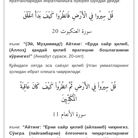
яратганларидан ибратланишга буюриб шундай дейди:
قُلْ سِيرُوا فِي الْأَرْضِ فَانظُرُوا كَيْفَ بَدَأَ الْخَلْقَ
سورة العنكبوت 20
яъни:
“(Эй, Муҳаммад!) Айтинг: «Ерда сайр қилиб,
(Аллоҳ) қандай қилиб яратишни бошлаганини
кўрингиз!”
(Анкабут сураси, 20-оят).
Қуйидаги оятда эса саёҳат қилиб ўтган умматларнинг
ҳолидан ибрат олишга чақирилади:
قُلْ سِيرُواْ فِي الأَرْضِ ثُمَّ انظُرُواْ كَيْفَ كَانَ عَاقِبَةُ
الْمُكَذِّبِينَ
سورة الأنعام 11
яъни:
“Айтинг: “Ерни сайр қилиб (айланиб) чиқингиз.
Сўнгра (пайғамбарни) ёлғончига чиқарганларнинг