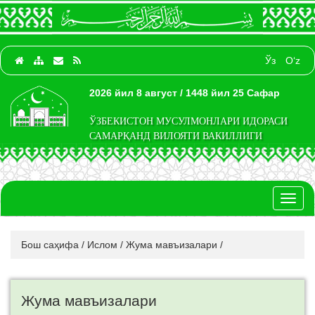
Ўз
O‘z
2026 йил 8 август / 1448 йил 25 Сафар
ЎЗБЕКИСТОН МУСУЛМОНЛАРИ ИДОРАСИ
САМАРҚАНД ВИЛОЯТИ ВАКИЛЛИГИ
Toggl
naviga
Бош саҳифа
/
Ислом
/
Жума мавъизалари
/
Жума мавъизалари