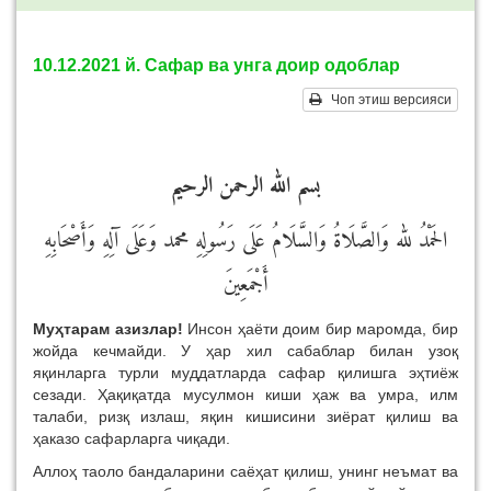
10.12.2021 й. Сафар ва унга доир одоблар
Чоп этиш версияси
بسم الله الرحمن الرحيم
الحَمْدُ لله وَالصَّلَاةُ وَالسَّلَامُ عَلَى رَسُولِهِ محمد وَعَلَى آلِهِ وَأَصْحَابِهِ
أَجْمَعِينَ
Муҳтарам азизлар!
Инсон ҳаёти доим бир маромда, бир
жойда кечмайди. У ҳар хил сабаблар билан узоқ
яқинларга турли муддатларда сафар қилишга эҳтиёж
сезади. Ҳақиқатда мусулмон киши ҳаж ва умра, илм
талаби, ризқ излаш, яқин кишисини зиёрат қилиш ва
ҳаказо сафарларга чиқади.
Аллоҳ таоло бандаларини саёҳат қилиш, унинг неъмат ва