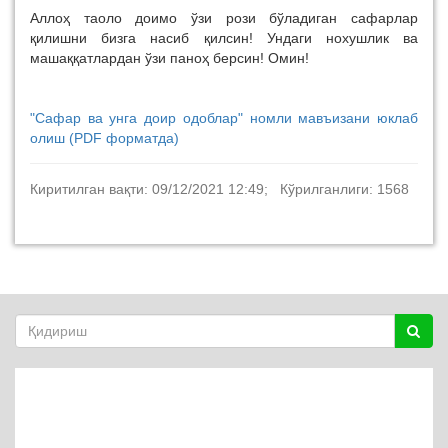
Аллоҳ таоло доимо ўзи рози бўладиган сафарлар
қилишни бизга насиб қилсин! Ундаги нохушлик ва
машаққатлардан ўзи паноҳ берсин! Омин!
"Cафар ва унга доир одоблар" номли мавъизани юклаб
олиш (PDF форматда)
Киритилган вақти: 09/12/2021 12:49; Кўрилганлиги: 1568