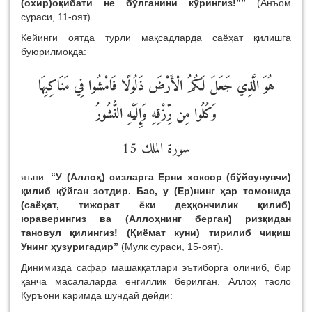
(охир)оқибати не бўлганини кўрингиз!””
(Анъом
сураси, 11-оят).
Кейинги оятда турли мақсадларда саёҳат қилишга
буюрилмоқда:
هُوَ الَّذِي جَعَلَ لَكُمُ الْأَرْضَ ذَلُولًا فَامْشُوا فِي مَنَاكِبِهَا
وَكُلُوا مِن رِّزْقِهِ وَإِلَيْهِ النُّشُورُ
سورة الملك 15
яъни:
“У (Аллоҳ) сизларга Ерни хоксор (бўйсунувчи)
қилиб қўйган зотдир. Бас, у (Ер)нинг ҳар томонида
(саёҳат, тижорат ёки деҳқончилик қилиб)
юраверингиз ва (Аллоҳнинг берган) ризқидан
тановул қилингиз! (Қиёмат куни) тирилиб чиқиш
Унинг ҳузуригадир”
(Мулк сураси, 15-оят).
Динимизда сафар машаққатлари эътиборга олиниб, бир
қанча масалаларда енгиллик берилган. Аллоҳ таоло
Қуръони каримда шундай дейди: