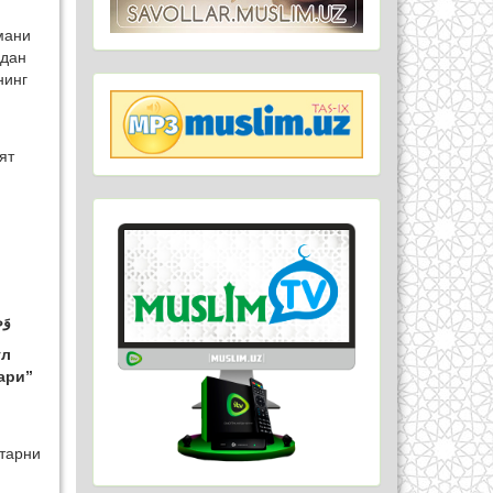
мани
идан
нинг
,
ят
وَض
ўл
aри”
атарни