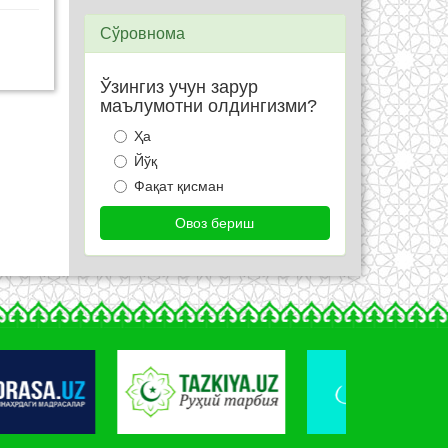
Сўровнома
Ўзингиз учун зарур
маълумотни олдингизми?
Ҳа
Йўқ
Фақат қисман