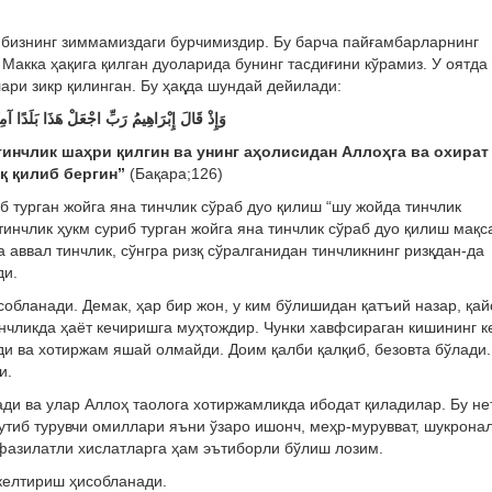
қ бизнинг зиммамиздаги бурчимиздир. Бу барча пайғамбарларнинг
 Макка ҳақига қилган дуоларида бунинг тасдиғини кўрамиз. У оятда
лари зикр қилинган. Бу ҳақда шундай дейилади:
وَإِذْ قَالَ إِبْرَاهِيمُ رَبِّ اجْعَلْ هَذَا بَلَدًا آمِ
тинчлик шaҳри қилгин вa унинг aҳoлисидaн Aллoҳгa вa oxирaт
қ қилиб бeргин”
(Бақара;126)
б турган жойга яна тинчлик сўраб дуо қилиш “шу жойда тинчлик
нчлик ҳукм суриб турган жойга яна тинчлик сўраб дуо қилиш мақс
 аввал тинчлик, сўнгра ризқ сўралганидан тинчликнинг ризқдан-да
ди.
собланади. Демак, ҳар бир жон, у ким бўлишидан қатъий назар, қай
инчликда ҳаёт кечиришга муҳтождир. Чунки хавфсираган кишининг к
и ва хотиржам яшай олмайди. Доим қалби қалқиб, безовта бўлади.
и.
ади ва улар Аллоҳ таолога хотиржамликда ибодат қиладилар. Бу н
тутиб турувчи омиллари яъни ўзаро ишонч, меҳр-мурувват, шукронал
 фазилатли хислатларга ҳам эътиборли бўлиш лозим.
 келтириш ҳисобланади.