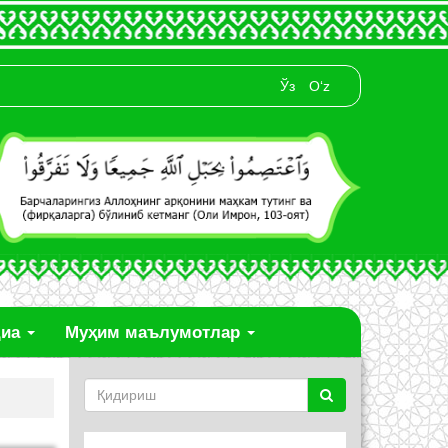
Ўз
O‘z
диа
Муҳим маълумотлар