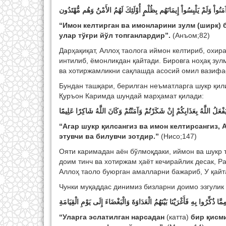
“Имoн кeлтиргaн вa имoнлaрини зулм (ширк) 
улaр тўғри йўл тoпгaнлaрдир
”
.
(Анъом;82)
Дарҳақиқат, Аллоҳ таолога иймон келтириб, охи
интилиб, ёмонликдан қайтади. Бировга ноҳақ зул
ва хотиржамликни сақлашда асосий омил вазифа
Бундан ташқари, берилган неъматларга шукр қи
Қуръон Каримда шундай марҳамат қилади:
َفْعَلُ اللَّهُ بِعَذَابِكُمْ إِنْ شَكَرْتُمْ وَآمَنْتُمْ وَكَانَ اللَّهُ شَاكِرًا عَلِيمًا
“Агар шукр қилсангиз ва имон келтирсангиз,
этувчи ва билувчи зотдир.”
(Нисо;147)
Ояти каримадан аён бўлмоқдаки, иймон ва шукр т
доим тинч ва хотиржам ҳаёт кечирайлик десак, Р
Аллоҳ таоло буюрган амалларни бажариб, У қайт
Чунки муқаддас динимиз бизларни доимо эзгулик 
ّا ذُكِّرُوا بِهِ فَأَغْرَيْنَا بَيْنَهُمُ الْعَدَاوَةَ وَالْبَغْضَاءَ إِلَى يَوْمِ الْقِيَامَةِ
“
Улaргa эслaтилгaн нaрсaдaн
(кaттa)
бир қисми