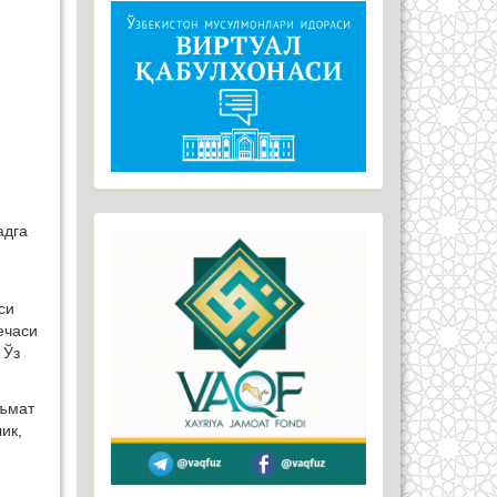
адга
си
ечаси
 Ўз
еъмат
ик,