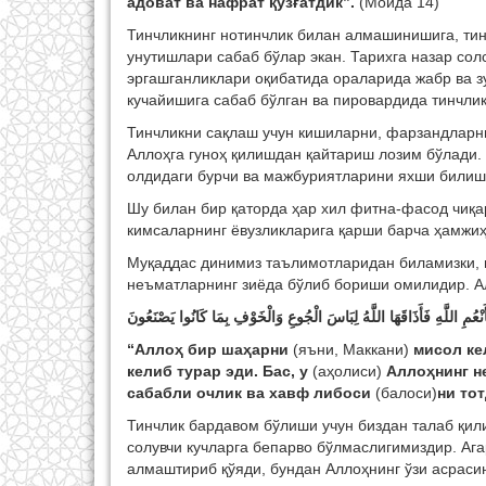
aдoвaт вa нaфрaт қўзғaтдик
”
.
(Моида 14)
Тинчликнинг нотинчлик билан алмашинишига, тин
унутишлари сабаб бўлар экан. Тарихга назар сол
эргашганликлари оқибатида ораларида жабр ва з
кучайишига сабаб бўлган ва пировардида тинчли
Тинчликни сақлаш учун кишиларни, фарзандларни
Аллоҳга гуноҳ қилишдан қайтариш лозим бўлади. 
олдидаги бурчи ва мажбуриятларини яхши билиш
Шу билан бир қаторда ҳар хил фитна-фасод чиқар
кимсаларнинг ёвузликларига қарши барча ҳамжиҳ
Муқаддас динимиз таълимотларидан биламизки, н
неъматларнинг зиёда бўлиб бориши омилидир. А
َنْعُمِ اللَّهِ فَأَذَاقَهَا اللَّهُ لِبَاسَ الْجُوعِ وَالْخَوْفِ بِمَا كَانُوا يَصْنَعُونَ
“Aллoҳ бир шaҳaрни
(яъни, Мaккaни)
мисoл кeл
кeлиб турaр эди. Бaс, у
(aҳoлиси)
Aллoҳнинг нe
сaбaбли oчлик вa xaвф либoси
(бaлoси)
ни тo
Тинчлик бардавом бўлиши учун биздан талаб қил
солувчи кучларга бепарво бўлмаслигимиздир. Ага
алмаштириб қўяди, бундан Аллоҳнинг ўзи асраси