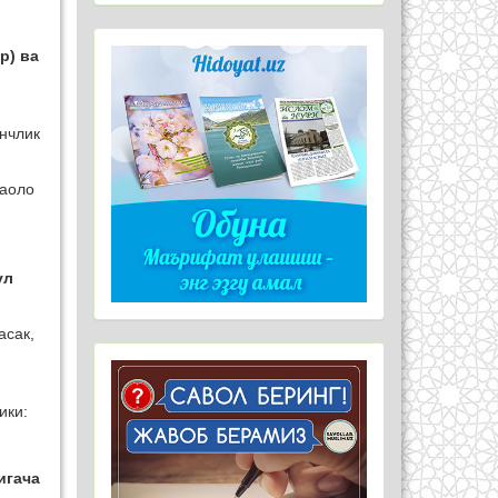
р) вa
инчлик
таоло
ул
асак,
и
ики:
игaчa