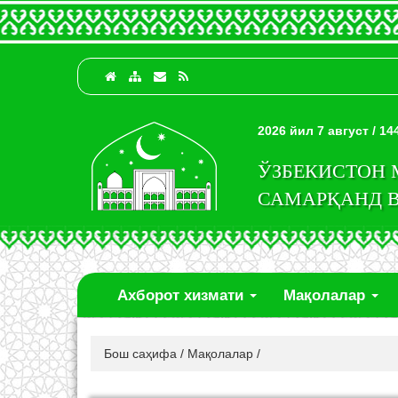
2026 йил 7 август / 1
ЎЗБЕКИСТОН
САМАРҚАНД 
Ахборот хизмати
Мақолалар
Бош саҳифа
/
Мақолалар
/