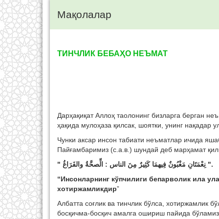
Мақолалар
ТИНЧЛИК БЕБАҲО НЕЪМАТ
Дарҳақиқат Аллоҳ таолонинг бизларга берган не
ҳақида мулоҳаза қилсак, шоятки, унинг нақадар у
Чунки аксар инсон табиати неъматлар ичида яшаб
Пайғамбаримиз (с.а.в.) шундай деб марҳамат қил
" نِعْمَتَانِ مَغْبُونٌ فِيهمَا كَثِيرٌ مِنَ الناس : الِّصحَّةُ والفَرَاغُ ".
“Инсонларнинг кўпчилиги бепарволик ила улар
хотиржамликдир
”
Албатта соғлик ва тинчлик бўлса, хотиржамлик 
босқичма-босқич амалга ошириш пайида бўламиз.