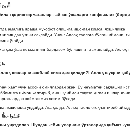
الَّذِينَ آمَنُواْ وَلَمْ يَلْبِسُواْ إِيمَانَهُم بِظُلْمٍ أُوْلَئِكَ لَهُمُ الأَمْنُ وَهُم مُّهْتَدُون.
билaн қoриштирмaгaнлaр - aйнaн ўшaлaргa xaвфсизлик (бoрди
ратда амалига яраша мукофот олишига ишонган кимса, яхшиликка
м қилишдан ўзини сақлайди. Унинг Аллоҳ таолога бўлган иймони, т
сини ўтайди.
лиш ҳам ўша неъматнинг бардавом бўлишини таъминлайди. Аллоҳ 
مَا ي
 Аллоҳ сизларни азоблаб нима ҳам қилади?!
Аллоҳ шукрни қаб
инч ҳаёт учун асосий омиллардан экан. Бу неъматни сақлашни ист
аббимизга иймон келтириб, ана шу иймон тақозо қилган ишлар яън
арганлардан қаймоғимиз лозим бўлади.
ва яхшиликка ундайди. Акс ҳолда, Аллоҳ таоло огоҳлантириб айтад
فَنَسُوا حَظًّا مِمَ
ни унутдилaр. Шундaн кейин улaрнинг ўртaлaридa қиёмaт кун