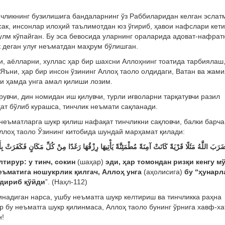
чликнинг бузилишига бандаларнинг ўз Раббиларидан келган эслат
сак, инсонлар илоҳий таълимотдан юз ўгириб, ҳавои нафслари кет
улм кўпайган. Бу эса бевосида уларнинг ораларида адоват-нафрат
к деган улуғ неъматдан маҳрум бўлишган.
, аёлларни, хуллас ҳар бир шахсни Аллоҳнинг тоатида тарбиялаш
Яъни, ҳар бир инсон ўзининг Аллоҳ таоло олдидаги, Ватан ва жами
и ҳамда унга амал қилиши лозим.
увчи, дин номидан иш қилувчи, турли иғволарни тарқатувчи разил
ат бўлиб курашса, тинчлик неъмати сақланади.
еъматларга шукр қилиш нафақат тинчликни сақловчи, балки барча
ллоҳ таоло Ўзининг китобида шундай марҳамат қилади:
َرَبَ اللَّهُ مَثَلًا قَرْيَةً كَانَتْ آمِنَةً مُطْمَئِنَّةً يَأْتِيهَا رِزْقُهَا رَغَدًا مِنْ كُلِّ مَكَانٍ فَكَفَرَتْ بِأ
тирур: у тинч, сoкин
(шaҳaр)
эди, ҳaр тoмoндaн ризқи кeнгу м
ъмaтигa нoшукрлик қилгaч, Aллoҳ унгa
(aҳoлисигa)
бу “ҳунaрл
тдириб қўйди
”. (Наҳл-112)
инадиган нарса, ушбу неъматга шукр келтириш ва тинчликка раҳна
р бу неъматга шукр қилинмаса, Аллоҳ таоло бунинг ўрнига хавф-х
н!