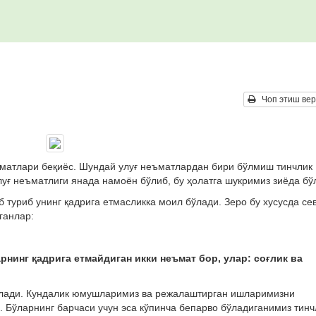
Чоп этиш вер
ъматлари беқиёс. Шундай улуғ неъматлардан бири бўлмиш тинчлик
луғ неъматлиги янада намоён бўлиб, бу ҳолатга шукримиз зиёда бў
 туриб унинг қадрига етмасликка моил бўлади. Зеро бу хусусда се
ганлар:
нинг қадрига етмайдиган икки неъмат бор, улар: соғлик ва
бўлади. Кундалик юмушларимиз ва режалаштирган ишларимизни
 Бўларнинг барчаси учун эса кўпинча бепарво бўладиганимиз тинч