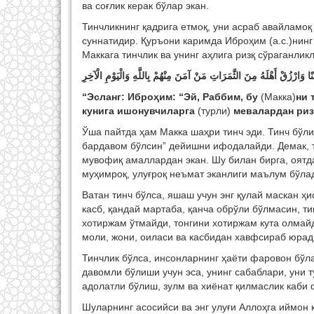
ва соғлик керак бўлар экан.
Тинчликнинг қадрига етмоқ, уни асраб авайламо
суннатидир. Қуръони каримда Иброҳим (а.с.)нинг
Маккага тинчлик ва унинг аҳлига ризқ сўраганлик
نًا وَارْزُقْ أَهْلَهُ مِنَ الثَّمَرَاتِ مَنْ آمَنَ مِنْهُمْ بِاللَّهِ وَالْيَوْمِ الْآخِرِ
“Эслaнг: Ибрoҳим: “Эй, Рaббим, бу
(Мaккa)
ни 
кунигa ишoнувчилaргa
(турли)
мeвaлaрдaн риз
Ўша пайтда ҳам Макка шаҳри тинч эди. Тинч бўли
бардавом бўлсин” дейишни ифодалайди. Демак, ти
мувофиқ амаллардан экан. Шу билан бирга, оятда
муҳимроқ, улуғроқ неъмат эканлиги маълум бўла
Ватан тинч бўлса, яшаш учун энг қулай маскан ҳи
касб, қандай мартаба, қанча обрўли бўлмасин, т
хотиржам ўтмайди, тонгини хотиржам кута олмайд
моли, жони, оиласи ва касбидан хавфсираб юрад
Тинчлик бўлса, инсонларнинг ҳаёти фаровон бўл
давомли бўлиши учун эса, унинг сабаблари, уни 
адолатли бўлиш, зулм ва хиёнат қилмаслик каби
Шуларнинг асосийси ва энг улуғи Аллоҳга иймон