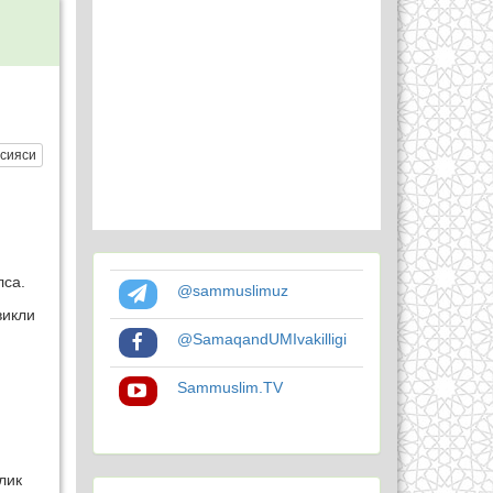
сияси
лса.
@sammuslimuz
викли
@SamaqandUMIvakilligi
Sammuslim.TV
лик