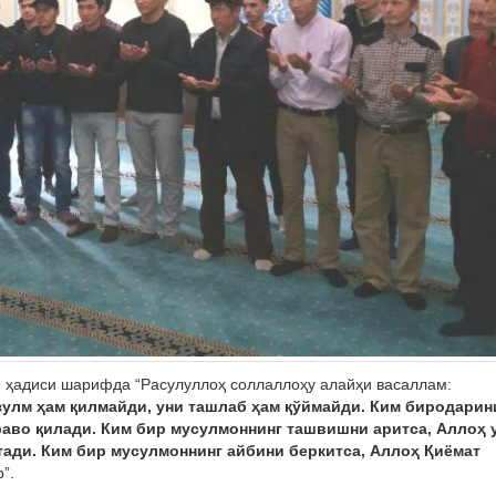
н ҳадиси шарифда “Расулуллоҳ соллаллоҳу алайҳи васаллам:
улм ҳам қилмайди, уни ташлаб ҳам қўймайди. Ким биродарин
раво қилади. Ким бир мусулмоннинг ташвишни аритса, Аллоҳ 
ади. Ким бир мусулмоннинг айбини беркитса, Аллоҳ Қиёмат
”.