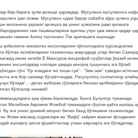
Улар бир-бирига зулм қилиши ҳаромдир. Мусулмон мусулмонга наф
ймаслиги ҳам лозим. Мусулмон одам бирор сабабга кўра зулмга учр
дан келганича ҳаракат қилишга ва унинг ҳожатини раво қилишга
 биродарининг ғам-ташвишларини аритиш учун ҳам имкон қадар ҳа
дамнинг ғамини Аллоҳ таолонинг Ўзи аритишига ишонади.
ш қобилияти чекланган инсонларнинг кўнгилларига хурсандчилик
га бўлган эҳтиёжларини таъминлаш мақсадида улар билан Самарқ
масжид имом хатиби Ё.Мансуров маърифий суҳбатлар ўказиб келм
ининг инсонпарвар ғоялари ҳақида кенгроқ тушунчага эга бўлиб
атдан сўнг “Ер юзидаги энг яхши сув” - “Зам-зам” сувидан истеъм
хтга илк бор сазовар бўлаётгандир. Расулуллоҳ соллаллоҳу алайҳ
чун бўлади”, - деган муборак сўзларига биноан қалбларини тўрида
ичган бўлсалар неажаб!
иёжмандларига ҳам кўмак берилмоқда. Бунга Булунғур туманида
нган Мелибоев Акромни Жомбой туманидаги гўштни қайта ишлаш ц
. Бу эса унинг доимий меҳнат билан банд бўлишини таъминлади.
тган Жоме масжид ходимлари ва “Вафқ” хайрия жамоат фондининг
дай ишларга ҳисса қўшаётганлар улкан ажрларга эга бўладилар,