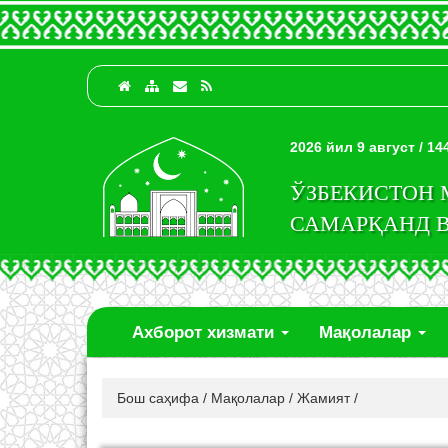
2026 йил 9 август / 1
ЎЗБЕКИСТОН
САМАРҚАНД 
Ахборот хизмати
Мақолалар
Бош саҳифа
/
Мақолалар
/
Жамият
/