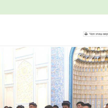
Чоп этиш вер