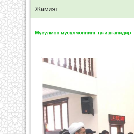
Жамият
Мусулмон мусулмоннинг туғишганидир