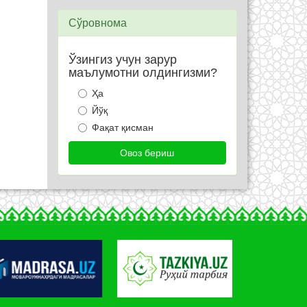
Сўровнома
Ўзингиз учун зарур
маълумотни олдингизми?
Ҳа
Йўқ
Фақат қисман