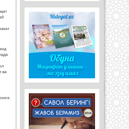
ақат
аб
ракат
анд
оқда.
ол
и ва
ехига