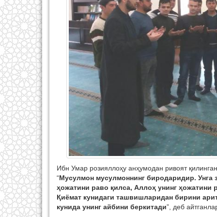
Ибн Умар розияллоҳу анҳумодан ривоят қилинга
“
Мусулмон мусулмоннинг биродаридир. Унга з
ҳожатини раво қилса, Аллоҳ унинг ҳожатини 
Қиёмат кунидаги ташвишларидан бирини арит
кунида унинг айбини беркитади
”, деб айтганлар