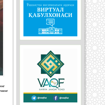
инг
унинг