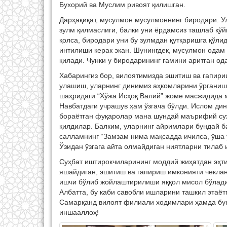
Бухорий ва Муслим ривоят қилишган.
Дарҳақиқат, мусулмон мусулмоннинг биродари. 
зулм қилмаслиги, балки уни ёрдамсиз ташлаб қў
қолса, биродари уни бу зулмдан қутқаришга қўли
интилиши керак экан. Шунингдек, мусулмон одам
қилади. Чунки у биродарининг ғамини аритган о
Хабарингиз бор, вилоятимизда эшитиш ва гапири
улашиш, уларнинг динимиз аҳкомларини ўрганиш
шаҳридаги “Хўжа Исҳоқ Валий” жоме масжидида 
Навбатдаги учрашув ҳам ўзгача бўлди. Ислом дин
бораётган фуқаролар мана шундай маърифий суҳб
қилдилар. Балким, уларнинг айримлари бундай ба
салламнинг “Замзам нима мақсадда ичилса, ўша у
Ўзидан ўзгага айта олмайдиган ниятларни тилаб 
Суҳбат иштирокчиларининг моддий жиҳатдан эҳт
яшайдиган, эшитиш ва гапириш имконияти чекла
ишчи бўлиб жойлаштирилиши яққол мисол бўлади
Албатта, бу каби савобли ишларини ташкил этаё
Самарқанд вилоят филиали ходимлари ҳамда бун
иншааллоҳ!