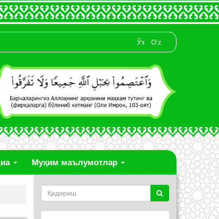
Ўз
O‘z
диа
Муҳим маълумотлар