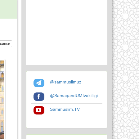
сияси
@sammuslimuz
@SamaqandUMIvakilligi
Sammuslim.TV