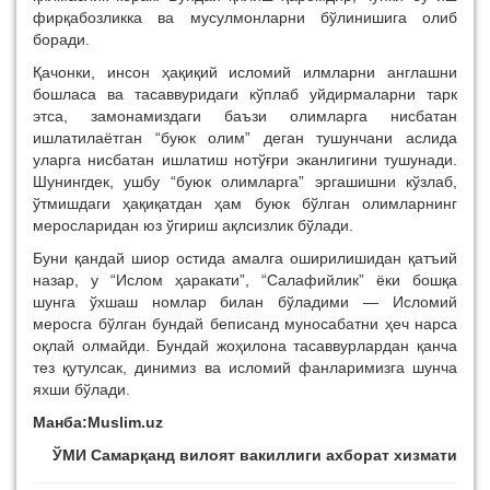
фирқабозликка ва мусулмонларни бўлинишига олиб
боради.
Қачонки, инсон ҳақиқий исломий илмларни англашни
бошласа ва тасаввуридаги кўплаб уйдирмаларни тарк
этса, замонамиздаги баъзи олимларга нисбатан
ишлатилаётган “буюк олим” деган тушунчани аслида
уларга нисбатан ишлатиш нотўғри эканлигини тушунади.
Шунингдек, ушбу “буюк олимларга” эргашишни кўзлаб,
ўтмишдаги ҳақиқатдан ҳам буюк бўлган олимларнинг
меросларидан юз ўгириш ақлсизлик бўлади.
Буни қандай шиор остида амалга оширилишидан қатъий
назар, у “Ислом ҳаракати”, “Салафийлик” ёки бошқа
шунга ўхшаш номлар билан бўладими — Исломий
меросга бўлган бундай беписанд муносабатни ҳеч нарса
оқлай олмайди. Бундай жоҳилона тасаввурлардан қанча
тез қутулсак, динимиз ва исломий фанларимизга шунча
яхши бўлади.
Манба:Muslim.uz
ЎМИ Самарқанд вилоят вакиллиги ахборат хизмати