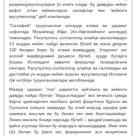
раҳимаҳумуллоҳларни ўз ичига олади. Бу даврдан кейин
вафот этган мўминларни халафлар ёки “кейинги
мусулмонлар” деб номланади.
“Салафий” тушунчасини алоҳида атама ва ҳаракат
сифатида Муҳаммад Абдо (Ал-Афғонийнинг шогирди)
томонидан, Расулуллоҳ соллаллоҳу алайҳи васалламдан
13 асрдан кейин пайдо қилинган бўлиб ва мана деярли
100 йилдан бери бу атама мавжуддир. Уларнинг энг
асосий мавфкуравий даъвоси бўлиб, ҳудди буларга
ўхшаш Исломдаги аввалги фирқалар таъкидлагани
сингари, Расулуллоҳ соллаллоҳу алайҳи ва салламдан ва
дастлабки уч асрдан кейин яшаган мусулмонлар Исломни
гўё нотўғри тушунганликлари ҳисобланади.
Мазкур ҳаракат “пок” шариатга қайтишга ва кейинги
даврда пайдо бўлган “бидъатлардан” воз кечишга ҳамда
барча ҳукмларнинг манбаси қилиб фақатгина Қуръон ва
Суннатни олишга чақиради. Бу олий мақсад шундоқ ҳам
ҳаммага маълум ва бу билан хеч ким бахслашмайди.
Лекин масала бошқа нарсада бўлиб – қандай равишда ва
қайси усуллар билан бу мақсадга эришишдадир. Икки оғиз
сўз билан бу ўзига хос фирқанининг асл моҳиятини