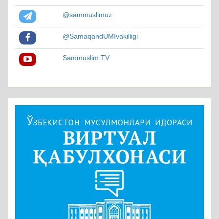
@sammuslimuz
@SamaqandUMIvakilligi
Sammuslim.TV