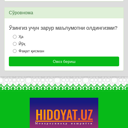
Сўровнома
Ўзингиз учун зарур маълумотни олдингизми?
Ҳа
Йўқ
Фақат қисман