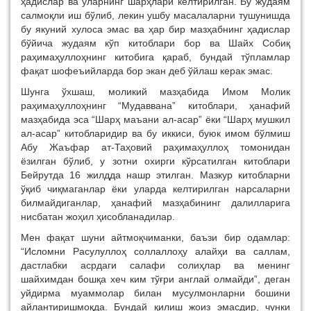
ҳадислар ва уларнинг шарҳлари келтирилган. Бу жудаям
салмоқли иш бўлиб, лекин ушбу масалаларни тушунишда
бу якуний хулоса эмас ва ҳар бир мазҳабнинг ҳадислар
бўйича жудаям кўп китоблари бор ва Шайх Собиқ
раҳимаҳуллоҳнинг китобига қараб, бундай тўпламлар
фақат шофеъийларда бор экан деб ўйлаш керак эмас.
Шунга ўхшаш, моликий мазҳабида Имом Молик
раҳимаҳуллоҳнинг “Мудаввана” китоблари, ҳанафий
мазҳабида эса “Шарҳ маъани ал-асар” ёки “Шарҳ мушкил
ал-асар” китобларидир ва бу иккиси, буюк имом бўлмиш
Абу Жаъфар ат-Таҳовий раҳимаҳуллоҳ томонидан
ёзилган бўлиб, у зотни охирги кўрсатилган китоблари
Бейрутда 16 жилдда нашр этилган. Мазкур китобларни
ўқиб чиқмаганлар ёки уларда келтирилган нарсаларни
билмайдиганлар, ҳанафий мазҳабининг далилларига
нисбатан жоҳил ҳисобланадилар.
Мен фақат шуни айтмоқчиманки, баъзи бир одамлар:
“Исломни Расулуллоҳ соллаллоҳу алайҳи ва саллам,
дастлабки асрдаги салафи солиҳлар ва менинг
шайхимдан бошқа хеч ким тўғри англай олмайди”, деган
уйдирма муаммолар билан мусулмонларни бошини
айлантиришмоқда. Бундай қилиш жоиз эмасдир, чунки