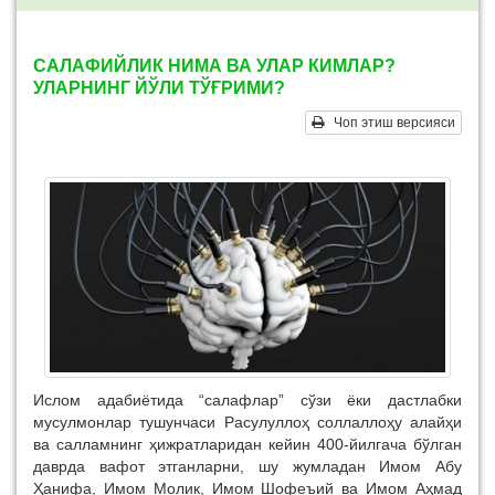
САЛАФИЙЛИК НИМА ВА УЛАР КИМЛАР?
УЛАРНИНГ ЙЎЛИ ТЎҒРИМИ?
Чоп этиш версияси
Ислом адабиётида “салафлар” сўзи ёки дастлабки
мусулмонлар тушунчаси Расулуллоҳ соллаллоҳу алайҳи
ва салламнинг ҳижратларидан кейин 400-йилгача бўлган
даврда вафот этганларни, шу жумладан Имом Абу
Ҳанифа, Имом Молик, Имом Шофеъий ва Имом Аҳмад