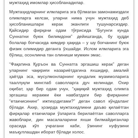
мужтаҳид имомлар ҳисобланадилар.
Мужтаҳидларнинг илмларига эга бўлмаган замонамиздаги
олимларга келсак, уларни нима учун мужтаҳид деб
ҳисобланишлари керак эканлиги тушунарсиздир.
Қайсидир фирқачи одам тўғрисида “Бугунги кунда
Суннатни буюк билимдони” дейишганда, бу ҳудди
болалар боғчасида кимдир ҳақида – у шу боғчанинг буюк
физик олимидир деганга ўхшайди. Ислом илмларига эга
бўлиш, осонликча тан олиниши мумкин эмас.
“Фақатина Қуръон ва Суннатга эргашиш керак” деган
уларнинг чақириғи назариётдагина яхшидир, амалий
ҳаётда эса, мусулмонларнинг кундалик муаммоларига
тааллуқли минглаб саволларга дуч келинади. Охир
оқибат, ҳар бир одам учун, “ҳақиқий мужтаҳид олимга
эргашиш керакми ёки навбатдаги бир фирқанинг
“етакчисининг” ижтиҳодигами?” деган савол кўндаланг
бўлади. Ахир, ҳозирда мужтахидликни даъво қилаётган
фирқалар етакчилари ўзларига берилаётган саволларга
жавоблари, дин масалаларини яхши билмайдиганлар
орасида кўп учрагани каби, ўзининг нуфузини
маъқуллашдан иборат бўлади холос.