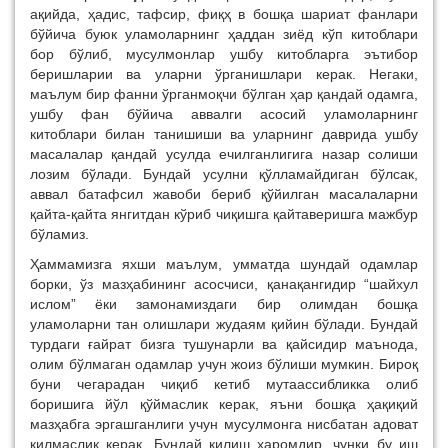
ақийда, ҳадис, тафсир, фиқҳ в бошқа шариат фанлари
бўйича буюк уламоларнинг ҳаддан зиёд кўп китоблари
бор бўлиб, мусулмонлар ушбу китобларга эътибор
беришларии ва уларни ўрганишлари керак. Негаки,
маълум бир фанни ўрганмоқчи бўлган ҳар қандай одамга,
ушбу фан бўйича аввалги асосий уламоларнинг
китоблари билан танишиши ва уларнинг даврида ушбу
масалалар қандай усулда ечилганлигига назар солиши
лозим бўлади. Бундай усулни қўлламайдиган бўлсак,
аввал батафсил жавоби бериб қўйилган масалаларни
қайта-қайта янгитдан кўриб чиқишга қайтаверишга мажбур
бўламиз.
Ҳаммамизга яхши маълум, умматда шундай одамлар
борки, ўз мазҳабининг асосчиси, қанақангидир “шайхул
ислом” ёки замонамиздаги бир олимдан бошқа
уламоларни тан олишлари жудаям қийин бўлади. Бундай
турдаги ғайрат бизга тушунарли ва қайсидир маънода,
олим бўлмаган одамлар учун жоиз бўлиши мумкин. Бироқ
буни чегарадан чиқиб кетиб мутаассибликка олиб
боришига йўл қўймаслик керак, яъни бошқа ҳақиқий
мазҳабга эргашганлиги учун мусулмонга нисбатан адоват
қилмаслик керак. Бундай қилиш ҳаромдир, чунки бу иш