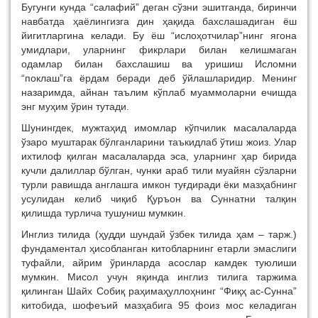
Бугунги кунда “салафий” деган сўзни эшитганда, биринчи
навбатда ҳаёлингизга дин ҳақида бахслашадиган ёш
йигитларгина келади. Бу ёш “ислоҳотчилар”нинг ягона
умидлари, уларнинг фикрлари билан келишмаган
одамлар билан бахслашиш ва уришиш Исломни
“поклаш”га ёрдам беради деб ўйлашларидир. Менинг
назаримда, айнан таълим кўплаб муаммоларни ечишда
энг муҳим ўрин тутади.
Шунингдек, мужтаҳид имомлар кўпчилик масалаларда
ўзаро муштарак бўлганларини таъкидлаб ўтиш жоиз. Улар
ихтилоф қилган масалаларда эса, уларнинг ҳар бирида
кучли далиллар бўлган, чунки араб тили муайян сўзларни
турли равишда англашга имкон туғдиради ёки мазҳабнинг
усулидан келиб чиқиб Қуръон ва Суннатни талқин
қилишда турлича тушуниш мумкин.
Инглиз тилида (ҳудди шундай ўзбек тилида ҳам – тарж.)
фундаментал ҳисобланган китобларнинг етарли эмаслиги
туфайли, айрим ўринларда асослар камдек туюлиши
мумкин. Мисол учун яқинда инглиз тилига таржима
қилинган Шайх Собиқ раҳимаҳуллоҳнинг “Фиқҳ ас-Сунна”
китобида, шофеъий мазҳабига 95 фоиз мос келадиган