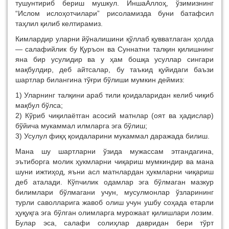
тушунтириб бериш мушкул. ИншаАллоҳ, ўзимизнинг
“Ислом ислоҳотчилари” рисоламизда буни батафсил
таҳлил қилиб келтирамиз.
Кимлардир уларни йўналишини қўллаб қувватлаган ҳолда
— салафийлик бу Қуръон ва Суннатни талқин қилишнинг
яна бир усулидир ва у ҳам бошқа усуллар сингари
мақбулдир, деб айтсалар, бу таъкид қуйидаги баъзи
шартлар билангина тўғри бўлиши мумкин деймиз:
1) Уларнинг талқини араб тили қоидаларидан келиб чиқиб
мақбул бўлса;
2) Кўриб чиқилаётган асосий матнлар (оят ва ҳадислар)
бўйича мукаммал илмларга эга бўлиш;
3) Усулул фиқҳ қоидаларини мукаммал даражада билиш.
Мана шу шартларни ўзида мужассам этгандагина,
эътиборга молик ҳукмларни чиқариш мумкиндир ва мана
шуни ижтиҳод, яъни асл матнлардан ҳукмларни чиқариш
деб аталади. Кўпчилик одамлар эга бўлмаган мазкур
билимлари бўлмагани учун, мусулмонлар ўзларининг
турли саволларига жавоб олиш учун ушбу соҳада етарли
ҳуқуқга эга бўлган олимларга мурожаат қилишлари лозим.
Булар эса, салафи солиҳлар давридан бери тўрт