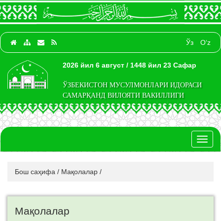
Ўз
O‘z
2026 йил 6 август / 1448 йил 23 Сафар
ЎЗБЕКИСТОН МУСУЛМОНЛАРИ ИДОРАСИ
САМАРҚАНД ВИЛОЯТИ ВАКИЛЛИГИ
Toggl
naviga
Бош саҳифа
/
Мақолалар
/
Мақолалар