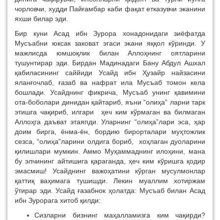
чорловчи, худди Пайғамбар каби фақат етказувчи эканини
яхши билар эди.
Бир куни Асад ибн Зурора хонадонидаги зиёфатда
Мусъабни юксак заковат эгаси экани яққол кўринди. У
мажлисда юмшоқлик билан Аллоҳнинг оятларини
тушунтирар эди. Бирдан Мадинадаги Бану Абдул Ашхал
қабиласининг саййиди Усайд ибн Ҳузайр найзасини
яланғочлаб, ғазаб ва нафрат ила Мусъаб томон кела
бошлади. Усайднинг фикрича, Мусъаб унинг қавимини
ота-боболари динидан қайтариб, яъни “олиҳа” ларни тарк
этишга чақириб, илгари ҳеч ким кўрмаган ва билмаган
Аллоҳга даъват этаяпди. Уларнинг “олиҳа”лари эса, ҳар
доим бирга, ёнма-ён, бордию бирорталари муҳтожлик
сезса, “олиҳа”ларини олдига бориб, хоҳлаган дуоларини
қилишлари мумкин. Аммо Муҳаммаднинг илоҳини, мана
бу элчининг айтишига қараганда, ҳеч ким кўришга қодир
эмасмиш! Усайднинг важоҳатини кўрган мусулмонлар
қаттиқ ваҳимага тушишди. Лекин муаллим хотиржам
ўтирар эди. Усайд ғазабнок ҳолатда: Мусъаб билан Асад
ибн Зурорага хитоб қилди:
Сизларни бизнинг маҳалламизга ким чақирди?