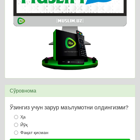
Сўровнома
Ўзингиз учун зарур маълумотни олдингизми?
Ҳа
Йўқ
Фақат қисман