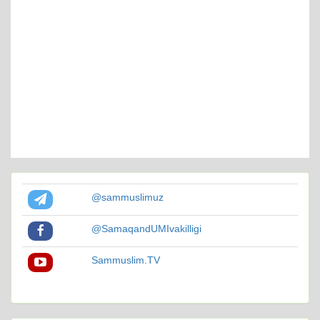
@sammuslimuz
@SamaqandUMIvakilligi
Sammuslim.TV