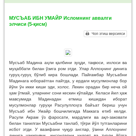
МУСЪАБ ИБН УМАЙР Исломнинг аввалги
элчиси (5-қисм)
Чоп этиш версияси
Мусъаб Мадина аҳли қалбини зуҳди, тақвоси, ихлоси ва
муҳаббати билан ўзига ром этди. Улар Аллоҳнинг динига
гуруҳ-гуруҳ бўлиб кира бошлади. Пайғамбар Мусъабни
Мадинага юбораётган пайтда, у ердаги мусулмонлар бор
йўғи ўн икки киши эди, холос. Лекин орадан бир неча ой
ҳам ўтмай, уларнинг сони кескин кўпайди. Келаси йил ҳаж
мавсумида Мадинадан етмиш кишидан иборат
мусулмонлар гуруҳи Расулуллоҳга байъат бериш учун
Мусъаб ибн Умайр бошчилигида Маккага етиб келди.
Расули Акрам ўз фаросати, мардлиги ва ақл-заковати
билан танилган Мусъабни танлаб, тўғри йўл тутганларини
исбот этди. У вазифани чуқур англар, ўзини Аллоҳнинг
динига чақирувчи, инсонларни ҳидоят ва турли йўлга