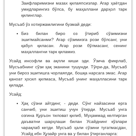
Заифларимизни мазах қилаяпсизлар. Агар ҳаётдан
умидларингиз бўлса, бу маҳаллани дарҳол тарк
қилинглар.
Мусъаб ўз хотиржамлигини бузмай деди:
Биз билан биро оз ўтириб сўзимизни
эшитмайсанми? Агар сўзимизга рози бўлсанг, уни
қабул қиласан. Агар рози бўлмасанг, сенинг
маҳаллангни тарк қиламиз.
Усайд инсофли ва ақлли киши эди. Ўзича фикрлаб,
Мусъабнинг сўзи ҳақ эканини тушунди. Тўғри-да, Мусъаб
уни бироз эшитишга чорлаяпди, бошқа нарсага эмас. Агар
қаноат ҳосил қилмаса, Мусъаб унинг маҳалласини тарк
қилади.
Усайд:
Ҳақ сўзни айтдинг, - деди. Сўнг найзасини ерга
санчиб, уни эшитиш учун ўтирди. Мусъаб унга
озгина Қуръон тиловат қилиб, Муҳаммад келтирган
даъватни шарҳлаши билан Усайднинг кўзлари
чарақлаб кетди. Мусъаб ҳали сўзини тугатмасдан,
Усайд ибн Ҳузайр унга ва у билан ўтирганларга: