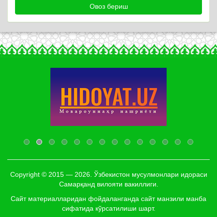
Copyright © 2015 — 2026. Ўзбекистон мусулмонлари идораси
Самарқанд вилояти вакиллиги.
Сайт материалларидан фойдаланганда сайт манзили манба
сифатида кўрсатилиши шарт.