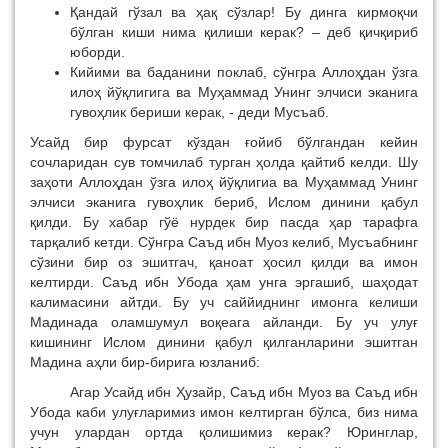
Қандай гўзал ва ҳақ сўзлар! Бу динга кирмоқчи
бўлган киши нима қилиши керак? – деб қичқириб
юборди.
Кийими ва баданини поклаб, сўнгра Аллоҳдан ўзга
илоҳ йўқлигига ва Муҳаммад Унинг элчиси эканига
гувоҳлик бериши керак, - деди Мусъаб.
Усайд бир фурсат кўздан ғойиб бўлгандан кейин
сочларидан сув томчилаб турган ҳолда қайтиб келди. Шу
заҳоти Аллоҳдан ўзга илоҳ йўқлигиа ва Муҳаммад Унинг
элчиси эканига гувоҳлик бериб, Ислом динини қабул
қилди. Бу хабар гўё нурдек бир пасда ҳар тарафга
тарқалиб кетди. Сўнгра Саъд ибн Муоз келиб, Мусъабнинг
сўзини бир оз эшитгач, қаноат ҳосил қилди ва имон
келтирди. Саъд ибн Убода ҳам унга эргашиб, шаҳодат
калимасини айтди. Бу уч саййиднинг имонга келиши
Мадинада оламшумул воқеага айланди. Бу уч улуғ
кишининг Ислом динини қабул қилганларини эшитган
Мадина аҳли бир-бирига юзланиб:
Агар Усайд ибн Ҳузайр, Саъд ибн Муоз ва Саъд ибн
Убода каби улуғларимиз имон келтирган бўлса, биз нима
учун улардан ортда қолишимиз керак? Юринглар,