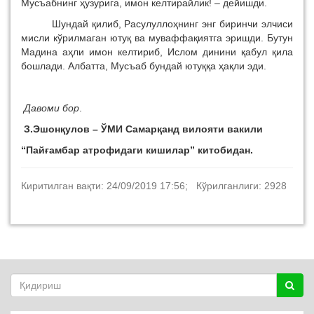
Мусъабнинг ҳузурига, имон келтирайлик! – дейишди.
Шундай қилиб, Расулуллоҳнинг энг биринчи элчиси
мисли кўрилмаган ютуқ ва муваффақиятга эришди. Бутун
Мадина аҳли имон келтириб, Ислом динини қабул қила
бошлади. Албатта, Мусъаб бундай ютуққа ҳақли эди.
Давоми бор
.
З.Эшонқулов – ЎМИ Самарқанд вилояти вакили
“Пайғамбар атрофидаги кишилар” китобидан.
Киритилган вақти: 24/09/2019 17:56; Кўрилганлиги: 2928