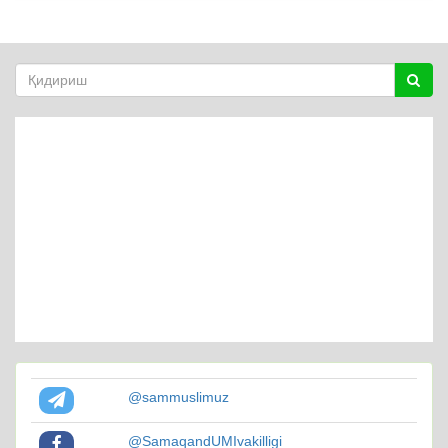
@sammuslimuz
@SamaqandUMIvakilligi