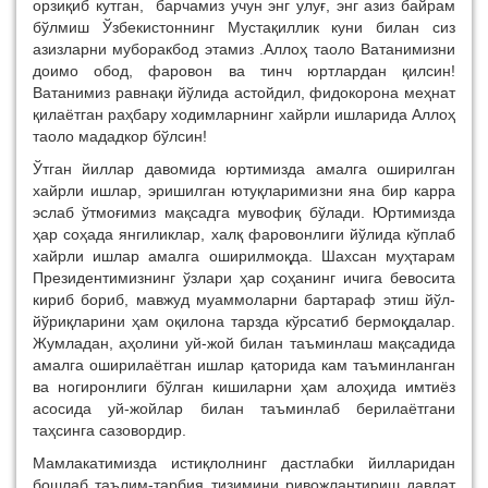
орзиқиб кутган, барчамиз учун энг улуғ, энг азиз байрам
бўлмиш Ўзбекистоннинг Мустақиллик куни билан сиз
азизларни муборакбод этамиз .Аллоҳ таоло Ватанимизни
доимо обод, фаровон ва тинч юртлардан қилсин!
Ватанимиз равнақи йўлида астойдил, фидокорона меҳнат
қилаётган раҳбару ходимларнинг хайрли ишларида Аллоҳ
таоло мададкор бўлсин!
Ўтган йиллар давомида юртимизда амалга оширилган
хайрли ишлар, эришилган ютуқларимизни яна бир карра
эслаб ўтмоғимиз мақсадга мувофиқ бўлади. Юртимизда
ҳар соҳада янгиликлар, халқ фаровонлиги йўлида кўплаб
хайрли ишлар амалга оширилмоқда. Шахсан муҳтарам
Президентимизнинг ўзлари ҳар соҳанинг ичига бевосита
кириб бориб, мавжуд муаммоларни бартараф этиш йўл-
йўриқларини ҳам оқилона тарзда кўрсатиб бермоқдалар.
Жумладан, аҳолини уй-жой билан таъминлаш мақсадида
амалга оширилаётган ишлар қаторида кам таъминланган
ва ногиронлиги бўлган кишиларни ҳам алоҳида имтиёз
асосида уй-жойлар билан таъминлаб берилаётгани
таҳсинга сазовордир.
Мамлакатимизда истиқлолнинг дастлабки йилларидан
бошлаб таълим-тарбия тизимини ривожлантириш давлат