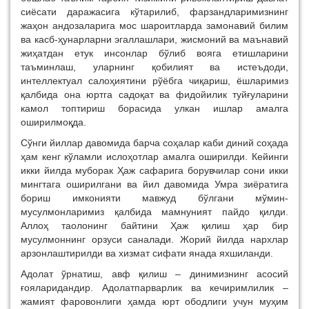
сиёсати даражасига кўтарилиб, фарзандларимизнинг
жаҳон андозаларига мос шароитларда замонавий билим
ва касб-ҳунарларни эгаллашлари, жисмоний ва маънавий
жиҳатдан етук инсонлар бўлиб вояга етишларини
таъминлаш, уларнинг қобилият ва истеъдоди,
интеллектуал салоҳиятини рўёбга чиқариш, ёшларимиз
қалбида она юртга садоқат ва фидойилик туйғуларини
камол топтириш борасида улкан ишлар амалга
оширилмоқда.
Сўнги йиллар давомида барча соҳалар каби диний соҳада
ҳам кенг кўламли ислоҳотлар амалга оширилди. Кейинги
икки йилда муборак Ҳаж сафарига борувчилар сони икки
мингтага оширилгани ва йил давомида Умра зиёратига
бориш имконияти мавжуд бўлгани мўмин-
мусулмонларимиз қалбида мамнуният пайдо қилди.
Аллоҳ таолонинг байтини Ҳаж қилиш ҳар бир
мусулмоннинг орзуси саналади. Жорий йилда нархлар
арзонлаштирилди ва хизмат сифати янада яхшиланди.
Адолат ўрнатиш, авф қилиш – динимизнинг асосий
ғояларидандир. Адолатпарварлик ва кечиримлилик –
жамият фаровонлиги ҳамда юрт ободлиги учун муҳим