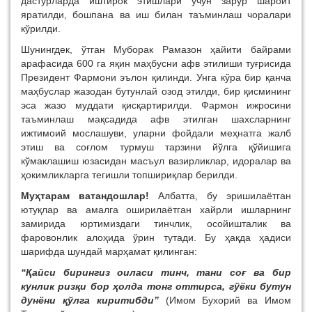
дастурларда иштирок этишлари учун зарур шароит
яратилди, бошпана ва иш билан таъминлаш чоралари
кўрилди.
Шунингдек, ўтган Муборак Рамазон ҳайити байрами
арафасида 600 га яқин маҳбусни афв этилиши туғрисида
Президент Фармони эълон қилинди. Унга кўра бир қанча
маҳбуслар жазодан бутунлай озод этилди, бир қисмининг
эса жазо муддати қисқартирилди. Фармон ижросини
таъминлаш мақсадида афв этилган шахсларнинг
ижтимоий мослашуви, уларни фойдали меҳнатга жалб
этиш ва соғлом турмуш тарзини йўлга қўйишига
кўмаклашиш юзасидан масъул вазирликлар, идоралар ва
ҳокимликларга тегишли топшириқлар берилди.
Муҳтарам
ватандошлар
!
Албатта, бу эришилаётган
ютуқлар ва амалга оширилаётган хайрли ишларнинг
замирида юртимиздаги тинчлик, осойишталик ва
фаровонлик алоҳида ўрин тутади. Бу ҳақда ҳадиси
шарифда шундай марҳамат қилинган:
“Қайси бирингиз оиласи тинч, тани соғ ва бир
кунлик ризқи бор ҳолда тонг оттирса, гўёки бутун
дунёни қўлга киритибди”
(Имом Бухорий ва Имом