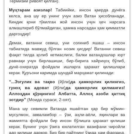
Термизий ривоят қилган).
Муҳтарам азизлар!
Табиийки, инсон қаерда дунёга
келса, ана шу ер унинг учун азиз Ватан ҳисобланади.
Киндик қони тўкилган жой инсон учун ҳеч нарсага
алмаштириб бўлмайдиган, ҳамма нарсадан ҳам қимматли
даргоҳдир!
Демак, ватанни севиш, уни соғиниб яшаш – инсон
табиатида мавжуд бўлган нозик ҳисдир! Ватанни севиш
фақат тилда қолиб кетмаслиги, балки ватандошлар юрт
равнақи учун бирлашиши, бир-бирига хайриҳоҳ бўлиб,
дунё-охиратда фойдали ишларга ҳаракат қилишлари
керак. Қуръони каримда шундай марҳамат қилинади:
“...Эзгулик ва тақво
(йўли)
да ҳамкорлик қилингиз,
гуноҳ ва адоват
(йўли)
да ҳамкорлик қилмангиз!
Аллоҳдан қўрқингиз! Албатта, Аллоҳ азоби қаттиқ
зотдир”
(Моида сураси, 2-оят).
Мана шу севимли Ватанда яшаётган ҳар бир мўмин-
мусулмон, авваламбор – ўзи, аҳли-аёли, яқинлари ва
жамиятга фойдали бир инсон бўлишга ҳаракат қилиши
керак. Бунинг учун ўзига юклатилган вазифани чиройли
адо қилиши даркор. Биз бир пайтнинг ўзида ҳам фарзанд,