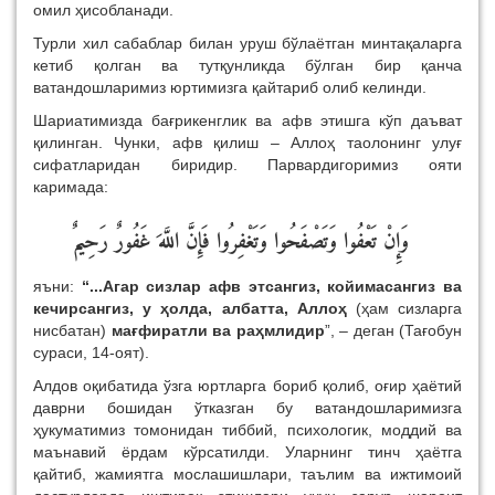
омил ҳисобланади.
Турли хил сабаблар билан уруш бўлаётган минтақаларга
кетиб қолган ва тутқунликда бўлган бир қанча
ватандошларимиз юртимизга қайтариб олиб келинди.
Шариатимизда бағрикенглик ва афв этишга кўп даъват
қилинган. Чунки, афв қилиш – Аллоҳ таолонинг улуғ
сифатларидан биридир. Парвардигоримиз ояти
каримада:
وَإِنْ تَعْفُوا وَتَصْفَحُوا وَتَغْفِرُوا فَإِنَّ اللَّهَ غَفُورٌ رَحِيمٌ
яъни:
“...Агар сизлар афв этсангиз, койимасангиз ва
кечирсангиз, у ҳолда, албатта, Аллоҳ
(ҳам сизларга
нисбатан)
мағфиратли ва раҳмлидир
”, – деган (Тағобун
сураси, 14-оят).
Алдов оқибатида ўзга юртларга бориб қолиб, оғир ҳаётий
даврни бошидан ўтказган бу ватандошларимизга
ҳукуматимиз томонидан тиббий, психологик, моддий ва
маънавий ёрдам кўрсатилди. Уларнинг тинч ҳаётга
қайтиб, жамиятга мослашишлари, таълим ва ижтимоий