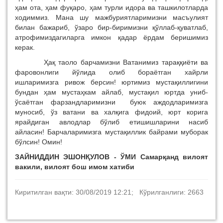
ҳам ота, ҳам фуқаро, ҳам турли идора ва ташкилотларда
ходиммиз. Мана шу мажбуриятларимизни масъулият
билан бажариб, ўзаро бир-биримизни қўллаб-қуватлаб,
атрофимиздагиларга имкон қадар ёрдам беришимиз
керак.
Ҳақ таоло барчамизни Ватанимиз тараққиёти ва
фаровонлиги йўлида олиб бораётган хайрли
ишларимизга ривож берсин! юртимиз мустақиллигини
бундан ҳам мустаҳкам айлаб, мустақил юртда униб-
ўсаётган фарзандларимизни буюк аждодларимизга
муносиб, ўз ватани ва халқига фидоий, юрт корига
ярайдиган авлодлар бўлиб етишишларини насиб
айласин! Барчаларимизга мустақиллик байрами муборак
бўлсин! Омин!
ЗАЙНИДДИН ЭШОНҚУЛОВ -
ЎМИ Самарқанд вилоят
вакили, вилоят бош имом хатиби
Киритилган вақти: 30/08/2019 12:21; Кўрилганлиги: 2663