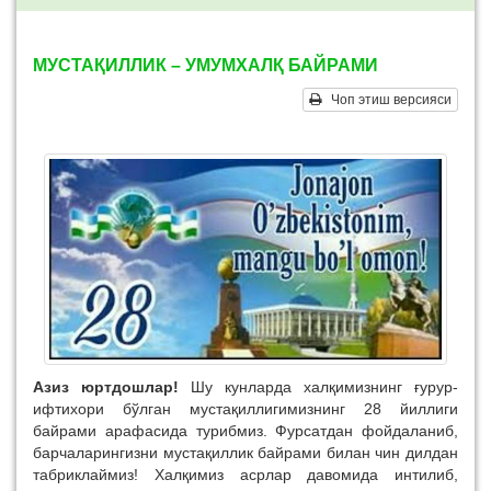
МУСТАҚИЛЛИК – УМУМХАЛҚ БАЙРАМИ
Чоп этиш версияси
Азиз юртдошлар!
Шу кунларда халқимизнинг ғурур-
ифтихори бўлган мустақиллигимизнинг 28 йиллиги
байрами арафасида турибмиз. Фурсатдан фойдаланиб,
барчаларингизни мустақиллик байрами билан чин дилдан
табриклаймиз! Халқимиз асрлар давомида интилиб,