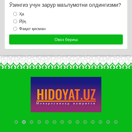
Ўзингиз учун зарур маълумотни олдингизми?
Ҳа
Йўқ
Фақат қисман