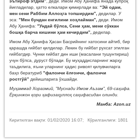
эътироф этдим”
, деди. Имом Абу Ҳанифа янада кўпроқ
йиғладилар, ҳатто елкалари қимирлади ва:
“Эй одам,
мен сени Раббим Аллоҳга топширдим”,
дедилар. У
эса:
"Мен бундан енгилини хоҳлайман”,
деди. Имом
Абу Ҳанифа:
"Ундай бўлса, Сени ҳам, мени сўккан
бошқа барча кишини ҳам кечирдим”,
дедилар.
Имом Абу Ҳанифа Ҳасан Басрийнинг хатосини айтиб, бир
қарашда ғийбат қилдилар. Лекин бу ғийбат рухсат этилган
ғийбатдир. Чунки ғийбат дин иши (масалани тушунтириш)
учун бўлса, дуруст бўлади. Бу муҳаддисларнинг жарҳу
таъдилига, яъни уларнинг ҳадис ривоят қилувчиларга
баҳо бературиб
"фалончи ёлғончи, фалончи
ростгўй”
дейишларига ўхшайди.
Муҳаммад Хоразмий, "Муснади Имом Аъзам", 69-саҳифа.
Ёрқинжон қори ҳафизаҳуллоҳ саҳифасидан олинди.
Манба: Azon.uz
Киритилган вақти: 01/02/2020 16:07; Кўрилганлиги: 1801