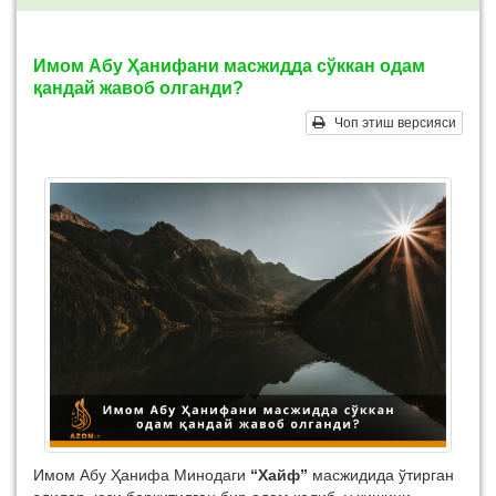
Имом Абу Ҳанифани масжидда сўккан одам
қандай жавоб олганди?
Чоп этиш версияси
Имом Абу Ҳанифа Минодаги
“Хайф”
масжидида ўтирган