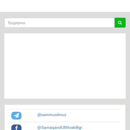
@sammuslimuz
@SamaqandUMIvakilligi