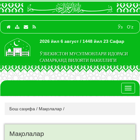
Ўз
O‘z
2026 йил 6 август / 1448 йил 23 Сафар
ЎЗБЕКИСТОН МУСУЛМОНЛАРИ ИДОРАСИ
САМАРҚАНД ВИЛОЯТИ ВАКИЛЛИГИ
Toggl
naviga
Бош саҳифа
/
Мақолалар
/
Мақолалар