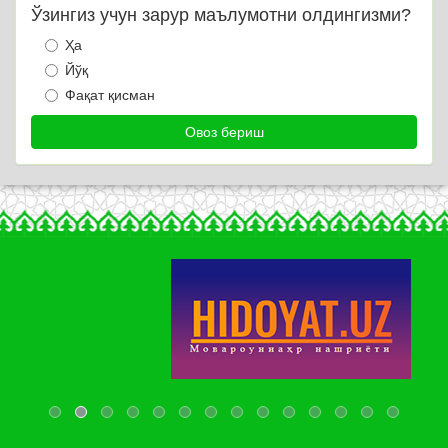
Ўзингиз учун зарур маълумотни олдингизми?
Ҳа
Йўқ
Фақат қисман