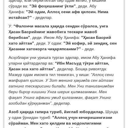
эдилар, юзи беркитилган бир одам келиб, у кишини
сўради ва:
"Эй фоҳишанинг ўғли”
,
деди. Абу
Ҳанифа:
"Эй одам, Аллоҳ сени афв қилсин. Нима
истайсан?”
- дедилар.
У:
“Фалончи масала ҳақида сендан сўралса, унга
Ҳасан Басрийнинг жавобига тескари жавоб
берибсан”
, деди. Имом Абу Ҳанифа:
"Ҳасан Басрий
хато айтган”
, деди. У одам:
"Эй кофир, эй зиндиқ, сен
Ҳасанни хатокорга чиқаряпсанми?”
- деди.
Асҳоблари уни уришга турган эдилар, имом Абу Ҳанифа
уларни қайтардилар ва:
“Ибн Масъуд тўғри айтган,
Ҳасан эса хато айтган”
, дедилар. Бошқа ривоятда:
Мазкур одам имомга тил теккизгач, у киши:
"Аллоҳ сени
мағфират қилсин. У Зот менинг ҳақимда сен айтган
гапнинг тескарисини билади. Мен Уни таниганимдан
бери бирор кишини Унга шерик қилмаганман. Мен
фақат Унинг афвини умид қилганман, фақат Унинг
азобидан қўрққанман”
, дедилар.
Азоб ҳақида гапира туриб, йиғлаб юбордилар.
Шунда
у одам ўрнидан туриб:
"Аллоҳ учун кечиришингизни
сўрайман. Мен хато қилдим ва нодонлигимни