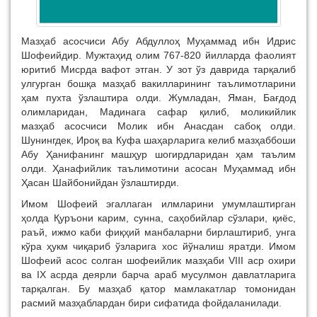
Мазҳаб асосчиси Абу Абдуллоҳ Муҳаммад ибн Идрис
Шофеийдир. Мужтаҳид олим 767-820 йилларда фаолият
юритиб Мисрда вафот этган. У зот ўз даврида тарқалиб
улгурган бошқа мазҳаб вакилларининг таълимотларини
ҳам пухта ўзлаштира олди. Жумладан, Яман, Бағдод
олимларидан, Мадинага сафар қилиб, моликийлик
мазҳаб асосчиси Молик ибн Анасдан сабоқ олди.
Шунингдек, Ироқ ва Куфа шаҳарларига келиб мазҳаббоши
Абу Ҳанифанинг машҳур шогирдларидан ҳам таълим
олди. Ҳанафийлик таълимотини асосан Муҳаммад ибн
Ҳасан Шайбонийдан ўзлаштирди.
Имом Шофеий эгаллаган илмларини умумлаштирган
ҳолда Қуръони карим, сунна, саҳобийлар сўзлари, қиёс,
раъй, ижмо каби фиқҳий манбаларни бирлаштириб, унга
кўра ҳукм чиқариб ўзларига хос йўналиш яратди. Имом
Шофеий асос солган шофеийлик мазҳаби VIII аср охири
ва IX асрда деярли барча араб мусулмон давлатларига
тарқалган. Бу мазҳаб қатор мамлакатлар томонидан
расмий мазҳаблардан бири сифатида фойдаланилади.