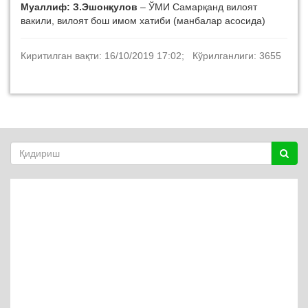
Муаллиф:
З.Эшонқулов
– ЎМИ Самарқанд вилоят
вакили, вилоят бош имом хатиби (манбалар асосида)
Киритилган вақти: 16/10/2019 17:02; Кўрилганлиги: 3655