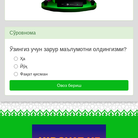
Сўровнома
Ўзингиз учун зарур маълумотни олдингизми?
Ҳа
Йўқ
Фақат қисман