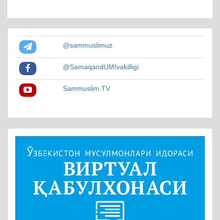
@sammuslimuz
@SamaqandUMIvakilligi
Sammuslim.TV