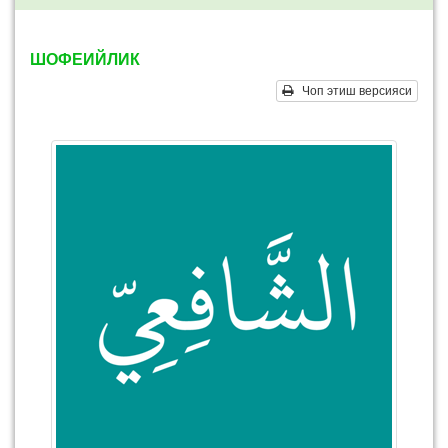
ШОФЕИЙЛИК
Чоп этиш версияси