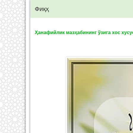
Фиқҳ
Ҳанафийлик мазҳабининг ўзига хос хус