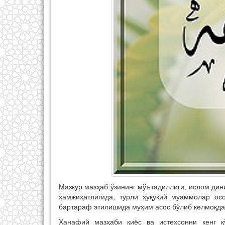
Мазкур мазҳаб ўзининг мўътадиллиги, ислом ди
ҳамжиҳатлигида, турли ҳуқуқий муаммолар ос
бартараф этилишида муҳим асос бўлиб келмоқда
Ҳанафий мазҳаби қиёс ва истеҳсонни кенг қ