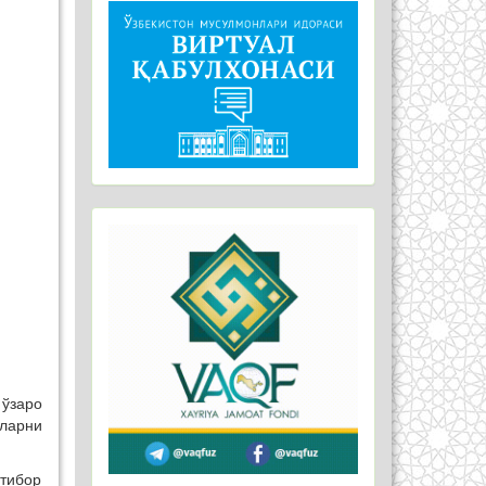
 ўзаро
ларни
тибор