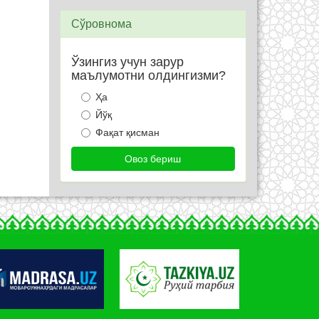
Сўровнома
Ўзингиз учун зарур
маълумотни олдингизми?
Ҳа
Йўқ
Фақат қисман