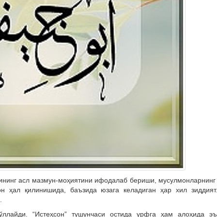
нининг асл мазмун-моҳиятини ифодалаб бериши, мусулмонларнинг
он ҳал қилинишида, баъзида юзага келадиган ҳар хил зиддият
.
ўллайди. “Истеҳсон” тушунчаси остида урфга ҳам алоҳида эъ