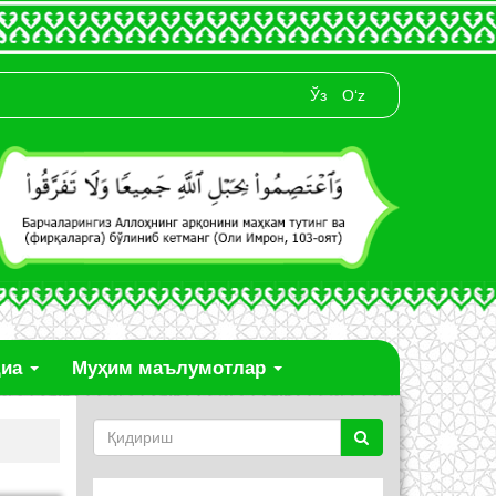
Ўз
O‘z
диа
Муҳим маълумотлар