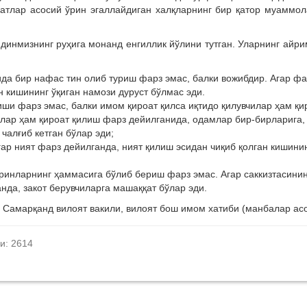
датлар асосий ўрин эгаллайдиган халқларнинг бир қатор муаммо
динмизнинг руҳига монанд енгиллик йўлини тутган. Уларнинг айр
рида бир нафас тин олиб туриш фарз эмас, балки вожибдир. Агар фа
 кишининг ўқиган намози дуруст бўлмас эди.
иши фарз эмас, балки имом қироат қилса иқтидо қилувчилар ҳам қи
илар ҳам қироат қилиш фарз дейилганида, одамлар бир-бирларига,
чалғиб кетган бўлар эди;
ар ният фарз дейилганда, ният қилиш эсидан чиқиб қолган кишини
ўринларнинг ҳаммасига бўлиб бериш фарз эмас. Агар саккизтасинин
нда, закот берувчиларга машаққат бўлар эди.
Самарқанд вилоят вакили, вилоят бош имом хатиби (манбалар ас
и: 2614