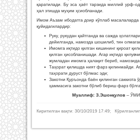
қаратилади. Бу эса ҳаёт тарзида миллий урф-о
ҳал этишда муҳим ҳсиобланади.
Имом Аъзам ибодатга доир кўплаб масалаларда 
қуйидагилардир:
Руку, рукудан қайтганда ва сажда ҳолатла
дейилганда, намозда шошилиб, тин олмаган
Имомга иқтидо қилган кишининг қироат қил
қилган ҳисобланишади. Агар иқтидо қилувч
жумладан имомга ҳалақит бериб, намозида 
Таҳорат қилишда ният фарз қилинмайди. Аг
таҳорати дуруст бўлмас эди;
Закотни Қуръонда баён қилинган саккизта 
ҳаммасига закотни бўлиб бериш фарз бўлга
Муаллиф:
З.Эшонқулов
– ЎМИ 
Киритилган вақти: 30/10/2019 17:49; Кўрилганлиг