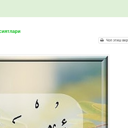
усиятлари
Чоп этиш вер