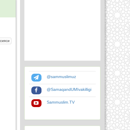
сияси
@sammuslimuz
@SamaqandUMIvakilligi
Sammuslim.TV