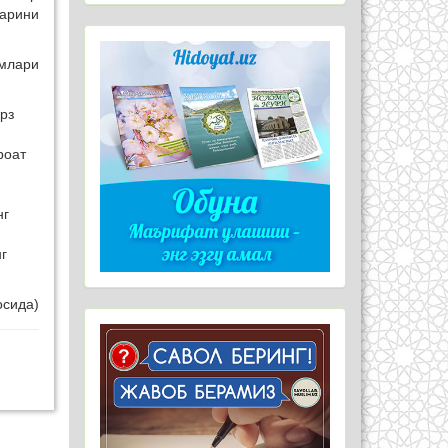
ларини
имлари
рз
роат
нг
г
осида)