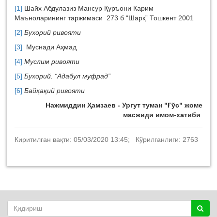
[1]
Шайх Абдулазиз Мансур Қуръони Карим
Маъноларининг таржимаси 273 б “Шарқ” Тошкент 2001
[2]
Бухорий ривояти
[3]
Муснади Аҳмад
[4]
Муслим ривояти
[5]
Бухорий. “Адабул муфрад”
[6]
Байҳақий ривояти
Нажмиддин Ҳамзаев - Ургут туман "Ғўс" жоме
масжиди имом-хатиби
Киритилган вақти: 05/03/2020 13:45; Кўрилганлиги: 2763