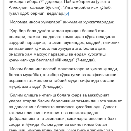
нимадан иборат?” дедилар. Пайғамбаримиз (у зотга
Аллоҳнинг саломи бўлсин): “Унга чиройли исм қўйиб,
гўзал одоб бериш”, дедилар.
[6]
“Исломда инсон ҳуқуқлари” анжумани ҳужжатларидан:
“Ҳар бир бола дунёга келган кунидан бошлаб ота-
оналари, жамият ва давлат томонидан кўрсатиладиган
зарурий парвариш, таъмин, шунингдек, моддий, гигиеник
ва маънавий кўмак олиш ҳуқуқига эга. Болага ҳам,
онасига ҳам махсус парвариш ва ёрдам кўрсатиш
қонунчиликда белгилаб қўйилади” (7-модда).
“Ислом боланинг асосий манфаатларини ҳимоя қилади,
болага муҳаббат, эътибор кўрсатувчи ва хавфсизлигини
асрашни таъминловчи табиий муҳит сифатида оилани
муҳофаза этади” (8-модда).
“Билим олишга интилиш болага фарз ва мажбурият,
уларга етарли билим берилишини таъминлаш эса жамият
ва давлатнинг бевосита вазифаси ҳисобланади. Давлат
таълим олишнинг имконият ва воситаларидан
фойдаланишни таъминлаши, кишиларга инсоният бахт-
саодати йўлида Ислом дини ва коинот илми билан
танишиш имкониятини бериш учун билимларнинг ҳар