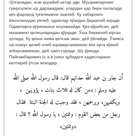
тўлганидан, юзи қорайиб кетар эди. Мушрикларнинг
гумроҳлиги шу даражадаки, улардан ҳар бири оиласида
қиз фарзанд туғилишини эшитиб, бу хабарнинг
ёмонлигидан уялиб, одамлар кўзидан беркиниб юради.
Одамларга кўринишни хоҳламайди. Қиз кўрибсан, деб
мазаммат қилишларидан қўрқади. Ўша беркиниб юрган
ҳолида, бу қизни нима қилсам экан, деб ўйлайди. Ўзимга
ор-номус қилиб олиб юраверсаммикан ёки ерга кўмиб
юборсаммикан, деб хаёл суради. Шу ўринда
Пайғамбаримиз (с.а.в.)нинг қуйидаги ҳадисларини
келтириб ўтсак жоиздир:
أن جابر بن عبد الله حدثهم قال: قال رسول الله صلى الله
عليه وسلم : «من كان له ثلاث بنات ، يؤويهن ،
ويكفيهن، ويرحمهن ، فقد وجبت له الجنة البتة فقال
رجل من بعض القوم : وثنتين ، يا رسول الله ؟ قال :
«وثنتين»