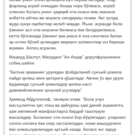
фарзанд асраб олишдан бошқа чора бўлмаса, асраб
олинган болага унинг ҳақиқий ота-онаси ким эканини
албатта айтиш ва зеҳнига сингдириш лозим. Акс ҳолда,
жуда хунук оқибатлар келиб чиқади. Яъни, асранди бола
ўзининг асл ота-онасини билмаса ёки билдирилмаса,
катта бўлганида ўзининг ака-укаси ё опа-синглиси билан
эр-хотин бўлиб қолишдек жирканч эҳтимоллар юз бериши
мумкин. Аллоҳ асрасин.
Маҳмуд Шалтут, Мисрдаги “Ал-Азҳар” дорулфунунининг
собиқ шайхи:
“Бегона эркакнинг уруғидан фойдаланиб сунъий ҳомила
пайдо қилиш зино қаторига қўшилади. Аёлни ўз эри уруғи
ёрдамида сунъий ҳомиладор қилиш насл
давомийлигининг қонуний усулидир”.
Ҳаммод Абдуллатиф, таниқли олим: “Бола учун
масъулиятни ҳис этиш ва қайғуриш ҳам диний аҳамиятга,
ҳам ижтимоий манфаатларга бирдай тааллуқли
масаладир. Боланинг ота-онаси бор-йўқлигидан, уларнинг
соппа-соғлиги ёки оғир хасталигидан, номи машҳурлиги
ёки номаълумлигидан қатъий назар, болага энг зарур