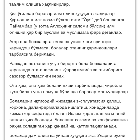
таълим олишга ҳақлидирлар.
Қиз-ўғиллар баравар илм олиш ҳуқуқига эгадирлар.
Қуръоннинг илк нозил бўлган ояти “Ўқи!” деб бошланган.
Пайғамбар (у зотга Аллоҳнинг саломи бўлсин) илм
олишни ҳар бир муслим ва муслимага фарз деганлар.
Агар она бошқа эрга тегса ва унинг янги эри яқин
қариндош бўлмаса, болалар отанинг қариндошлари
тарбиясига берилади.
Рашкдан четланиш учун бирорта бола бошқаларига
қараганда ота-онасининг кўпроқ имтиёз ва эътиборига
сазовор бўлмаслиги керак.
Ота ҳам, она ҳам болани яхши тарбиялашда, чиройли
хулқ билан унга намуна бўлишда баравар масъулдирлар.
Болаларни иқтисодий жиҳатдан эксплуататсия қилиш,
корхона, дала-фермаларда ишлатиш, хонадонларда
хизматкор сифатида ёллаш Ислом қоралаган маънавий
жиноят ҳисобланади. Боланинг соғлиғи ва хавфсизлигига
раҳна соладиган ҳар қандай иш қаттиқ тақиқланади.
Болалар дам олиш ва ўйнаш ҳуқуқига эга. Уларни руҳий