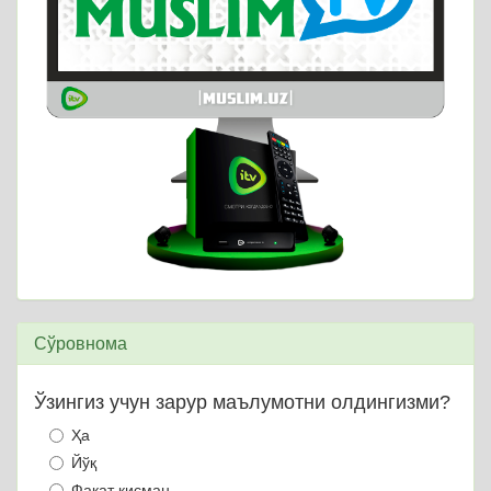
Сўровнома
Ўзингиз учун зарур маълумотни олдингизми?
Ҳа
Йўқ
Фақат қисман