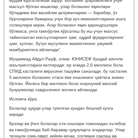
ёрдам кўрсатилиши зарур. Боланинг фаровонлиги учун
масъул бўлган кишилар, улар боланинг яқинлари
бўладими ёки васийлик қилувчиларми — барибир, ўз
бурчларини бажариш учун бор куч-имкониятларини ишга
солишлари керак. Агар боланинг яқин қариндошлари
бўлмаса, унга ғамхўрлик кўрсатиш бу иш учун махсус
тайинланган масъулларнинг ҳам, оддий фуқароларнинг
ҳам, хуллас, бутун мусулмон жамиятининг умумий
мажбуриятига айланади”.
Муҳаммад Абдул Рауф, олим: ЮНИСЕФ бундай аянчли
маълумотларни келтиради: ер юзида 2,6 миллион бола
СПИД хасталиги вирусини ташувчи саналади, бу хасталик
5 миллион боланинг отаси ёки онасининг ҳаётига зомин
бўлган. Йилига бир миллион бола ноқонуний жинсий
бузуқликлар савдосининг молига айланади.
Исломга кўра:
Болалар ҳуқуқи улар туғилган кундан бошлаб кучга
киради.
Қизлар ва ўғил болалар ота-оналари томонидан эътибор
ва ғамхўрликда баб-баравар ҳуқуқларга эгадирлар. Улар
тегишли озиқ-овқат, кийим-кечак, соғлиқни сақлаш ва