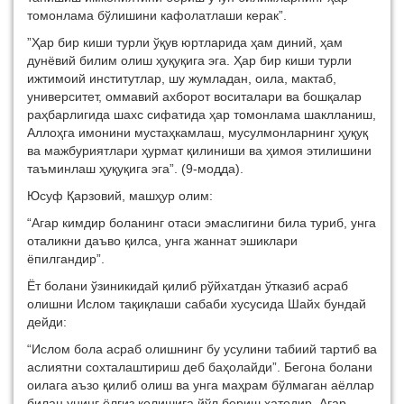
томонлама бўлишини кафолатлаши керак”.
”Ҳар бир киши турли ўқув юртларида ҳам диний, ҳам
дунёвий билим олиш ҳуқуқига эга. Ҳар бир киши турли
ижтимоий институтлар, шу жумладан, оила, мактаб,
университет, оммавий ахборот воситалари ва бошқалар
раҳбарлигида шахс сифатида ҳар томонлама шаклланиш,
Аллоҳга имонини мустаҳкамлаш, мусулмонларнинг ҳуқуқ
ва мажбуриятлари ҳурмат қилиниши ва ҳимоя этилишини
таъминлаш ҳуқуқига эга”. (9-модда).
Юсуф Қарзовий, машҳур олим:
“Агар кимдир боланинг отаси эмаслигини била туриб, унга
оталикни даъво қилса, унга жаннат эшиклари
ёпилгандир”.
Ёт болани ўзиникидай қилиб рўйхатдан ўтказиб асраб
олишни Ислом тақиқлаши сабаби хусусида Шайх бундай
дейди:
“Ислом бола асраб олишнинг бу усулини табиий тартиб ва
аслиятни сохталаштириш деб баҳолайди”. Бегона болани
оилага аъзо қилиб олиш ва унга маҳрам бўлмаган аёллар
билан унинг ёлғиз қолишига йўл бериш хатодир. Агар