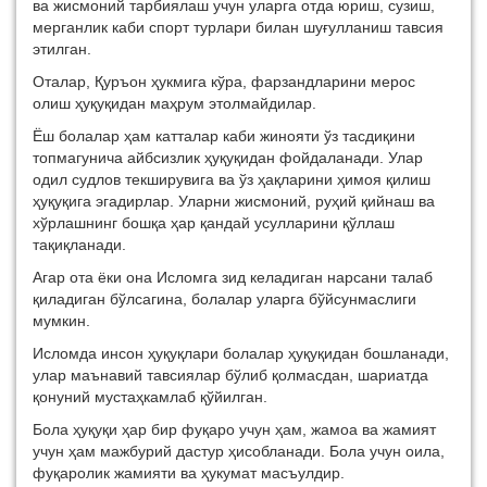
ва жисмоний тарбиялаш учун уларга отда юриш, сузиш,
мерганлик каби спорт турлари билан шуғулланиш тавсия
этилган.
Оталар, Қуръон ҳукмига кўра, фарзандларини мерос
олиш ҳуқуқидан маҳрум этолмайдилар.
Ёш болалар ҳам катталар каби жинояти ўз тасдиқини
топмагунича айбсизлик ҳуқуқидан фойдаланади. Улар
одил судлов текширувига ва ўз ҳақларини ҳимоя қилиш
ҳуқуқига эгадирлар. Уларни жисмоний, руҳий қийнаш ва
хўрлашнинг бошқа ҳар қандай усулларини қўллаш
тақиқланади.
Агар ота ёки она Исломга зид келадиган нарсани талаб
қиладиган бўлсагина, болалар уларга бўйсунмаслиги
мумкин.
Исломда инсон ҳуқуқлари болалар ҳуқуқидан бошланади,
улар маънавий тавсиялар бўлиб қолмасдан, шариатда
қонуний мустаҳкамлаб қўйилган.
Бола ҳуқуқи ҳар бир фуқаро учун ҳам, жамоа ва жамият
учун ҳам мажбурий дастур ҳисобланади. Бола учун оила,
фуқаролик жамияти ва ҳукумат масъулдир.