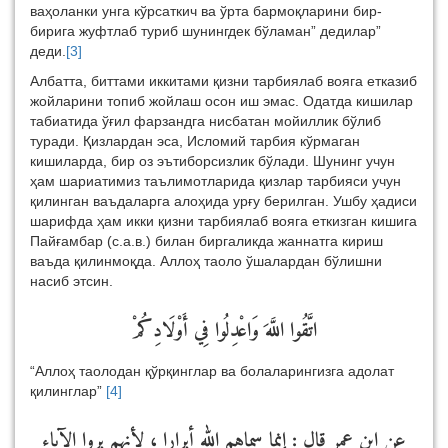
ваҳоланки унга кўрсаткич ва ўрта бармоқларини бир-
бирига жуфтлаб туриб шунингдек бўламан” дедилар”
деди.
[3]
Албатта, биттами иккитами қизни тарбиялаб вояга етказиб
жойларини топиб жойлаш осон иш эмас. Одатда кишилар
табиатида ўғил фарзандга нисбатан мойиллик бўлиб
туради. Қизлардан эса, Исломий тарбия кўрмаган
кишиларда, бир оз эътиборсизлик бўлади. Шунинг учун
ҳам шариатимиз таълимотларида қизлар тарбияси учун
қилинган ваъдаларга алоҳида урғу берилган. Ушбу ҳадиси
шарифда ҳам икки қизни тарбиялаб вояга еткизган кишига
Пайғамбар (с.а.в.) билан биргаликда жаннатга кириш
ваъда қилинмоқда. Аллоҳ таоло ўшалардан бўлишни
насиб этсин.
اتَّقُوا اللَّهَ وَاعْدِلُوا فِي أَوْلَادِكُمْ
“Аллоҳ таолодан қўрқинглар ва болаларингизга адолат
қилинглар”
[4]
عن ابن عمر قال : إنما سماهم الله أبرارا ، لأنهم بروا الآباء