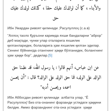
والأبناء ، كما أن لوالدك عليك حقا ، كذلك لولدك عليك
حق
Ибн Умардан ривоят қилинади ;Расулуллоҳ (с.а.в)
“Аллоҳ таоло Қуръони каримда яхши бандаларни “аброр”
деб мақтади, чунки улар оталарига яхшилик
қилганларидек, болаларига ҳам яхшилик қилган эдилар.
Сенинг бўйнингда отангнинг ҳаққи бўлганидек, болангнинг
ҳам ҳаққи бор”, дедилар.
[5]
عن ابن عباس، أنهم قالوا : يا رسول الله، قد علمنا حق
أن يحسن
"
الوالد على الولد، فما حق الولد على الوالد؟ قال :
"
اسمه، ويحسن أدبه
Ибн Аббосдан ривоят қилинади албатта улар, “Ё
Расулуллоҳ! Биз ота-онанинг фарзанди устидаги ҳаққини
билдик. Аммо фарзанднинг ота-она устидаги ҳаққи