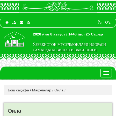
Ўз
O‘z
2026 йил 8 август / 1448 йил 25 Сафар
ЎЗБЕКИСТОН МУСУЛМОНЛАРИ ИДОРАСИ
САМАРҚАНД ВИЛОЯТИ ВАКИЛЛИГИ
Toggl
naviga
Бош саҳифа
/
Мақолалар
/
Оила
/
Оила