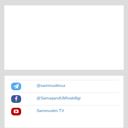
@sammuslimuz
@SamaqandUMIvakilligi
Sammuslim.TV