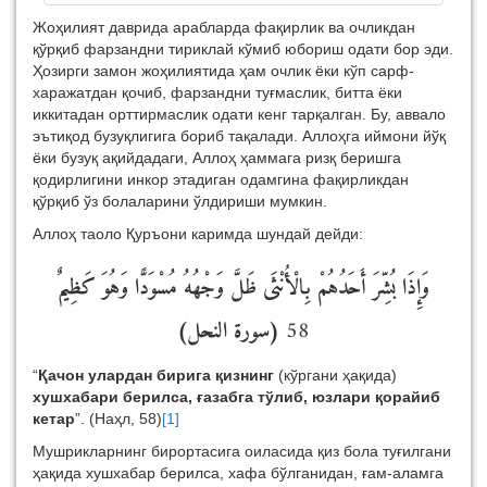
Жоҳилият даврида арабларда фақирлик ва очликдан
қўрқиб фарзандни тириклай кўмиб юбориш одати бор эди.
Ҳозирги замон жоҳилиятида ҳам очлик ёки кўп сарф-
харажатдан қочиб, фарзандни туғмаслик, битта ёки
иккитадан орттирмаслик одати кенг тарқалган. Бу, аввало
эътиқод бузуқлигига бориб тақалади. Аллоҳга иймони йўқ
ёки бузуқ ақийдадаги, Аллоҳ ҳаммага ризқ беришга
қодирлигини инкор этадиган одамгина фақирликдан
қўрқиб ўз болаларини ўлдириши мумкин.
Аллоҳ таоло Қуръони каримда шундай дейди:
وَإِذَا بُشِّرَ أَحَدُهُمْ بِالْأُنْثَى ظَلَّ وَجْهُهُ مُسْوَدًّا وَهُوَ كَظِيمٌ
(سورة النحل)
58
“
Қачон улардан бирига қизнинг
(кўргани ҳақида)
хушхабари берилса, ғазабга тўлиб, юзлари қорайиб
кетар
”. (Наҳл, 58)
[1]
Мушрикларнинг бирортасига оиласида қиз бола туғилгани
ҳақида хушхабар берилса, хафа бўлганидан, ғам-аламга