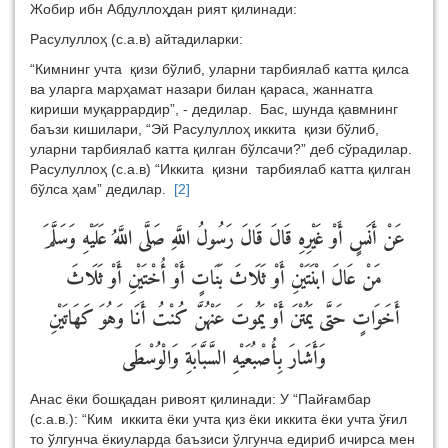
Жобир ибн Абдуллоҳдан рият қилинади:
Расулуллоҳ (с.а.в) айтадиларки:
“Кимнинг учта қизи бўлиб, уларни тарбиялаб катта қилса
ва уларга марҳамат назари билан қараса, жаннатга
кириши муқаррардир”, - дедилар. Бас, шунда қавмнинг
баъзи кишилари, “Эй Расулуллоҳ иккита қизи бўлиб,
уларни тарбиялаб катта қилган бўлсачи?” деб сўрадилар.
Расулуллоҳ (с.а.в) “Иккита қизни тарбиялаб катта қилган
бўлса ҳам” дедилар.
[2]
عَنْ أَنَسٍ أَوْ غَيْرِهِ قَالَ قَالَ رَسُولُ اللَّهِ صَلَّى اللَّهُ عَلَيْهِ وَسَلَّمَ
مَنْ عَالَ ابْنَتَيْنِ أَوْ ثَلَاثَ بَنَاتٍ أَوْ أُخْتَيْنِ أَوْ ثَلَاثَ
أَخَوَاتٍ حَتَّى يَمُتْنَ أَوْ يَمُوتَ عَنْهُنَّ كُنْتُ أَنَا وَهُوَ كَهَاتَيْنِ
وَأَشَارَ بِأُصْبُعَيْهِ السَّبَّابَةِ وَالْوُسْطَى
Анас ёки бошқадан ривоят қилинади: У
“
Пайғамбар
(с.а.в.): “Ким иккита ёки учта қиз ёки иккита ёки учта ўғил
то ўлгунча ёкиуларда баъзиси ўлгунча едириб ичирса мен