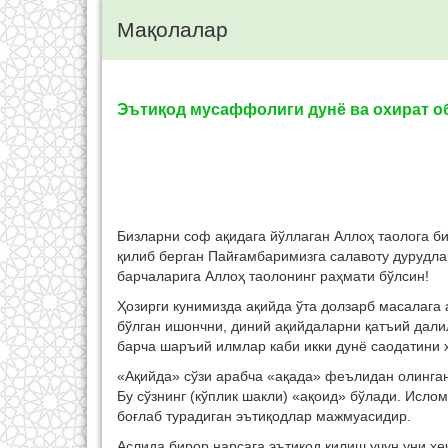
Мақолалар
Эътиқод мусаффолиги дунё ва охират о
Бизларни соф ақидага йўллаган Аллоҳ таолога б
қилиб берган Пайғамбаримизга салавоту дурудла
барчаларига Аллоҳ таолонинг раҳмати бўлсин!
Ҳозирги кунимизда ақийда ўта долзарб масалага
бўлган ишончни, диний ақийдаларни қатъий дали
барча шаръий илмлар каби икки дунё саодатини 
«Ақийда» сўзи арабча «ақада» феълидан олинган
Бу сўзнинг (кўплик шакли) «ақоид» бўлади. Исл
боғлаб турадиган эътиқодлар мажмуасидир.
Аслида бирор нарсага эътиқод қилиш учун уни ҳ