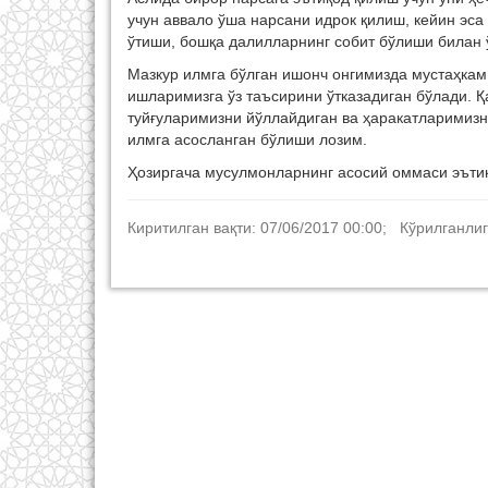
учун аввало ўша нарсани идрок қилиш, кейин эс
ўтиши, бошқа далилларнинг собит бўлиши билан 
Мазкур илмга бўлган ишонч онгимизда мустаҳкам 
ишларимизга ўз таъсирини ўтказадиган бўлади. 
туйғуларимизни йўллайдиган ва ҳаракатларимизн
илмга асосланган бўлиши лозим.
Ҳозиргача мусулмонларнинг асосий оммаси эътиқ
Киритилган вақти: 07/06/2017 00:00; Кўрилганлиг