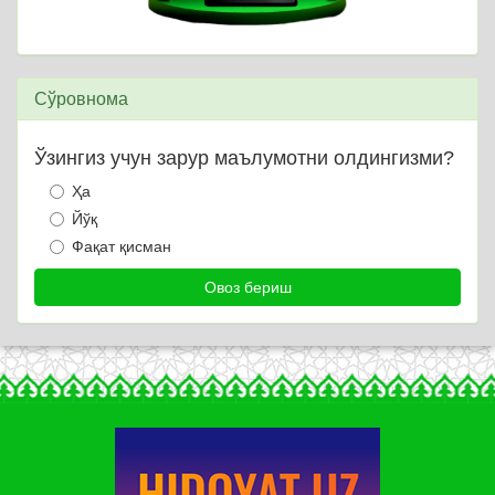
Сўровнома
Ўзингиз учун зарур маълумотни олдингизми?
Ҳа
Йўқ
Фақат қисман