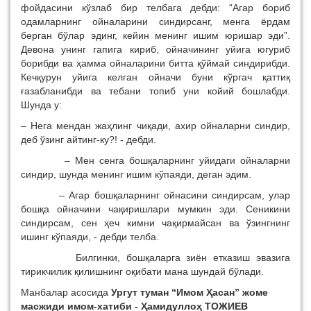
фойдасини кўзлаб бир телбага дебди: “Агар бориб
одамларнинг ойналарини синдирсанг, менга ёрдам
берган бўлар эдинг, кейин менинг ишим юришар эди”.
Девона унинг гапига кириб, ойначининг уйига югуриб
борибди ва ҳамма ойналарини битта қўймай синдирибди.
Кечқурун уйига келган ойначи буни кўргач қаттиқ
ғазабланибди ва тебани топиб уни койий бошлабди.
Шунда у:
– Нега мендан жаҳлинг чиқади, ахир ойналарни синдир,
деб ўзинг айтинг-ку?! - дебди.
– Мен сенга бошқаларнинг уйидаги ойналарни
синдир, шунда менинг ишим кўпаяди, деган эдим.
– Агар бошқаларнинг ойнасини синдирсам, улар
бошқа ойначини чақиришлари мумкин эди. Сеникини
синдирсам, сен ҳеч кимни чақирмайсан ва ўзингнинг
ишинг кўпаяди, - дебди телба.
Билгинки, бошқаларга зиён етказиш эвазига
тирикчилик қилишнинг оқибати мана шундай бўлади.
Манбалар асосида
Ургут туман “Имом Ҳасан” жоме
масжиди имом-хатиби - Ҳамидуллоҳ ТОЖИЕВ