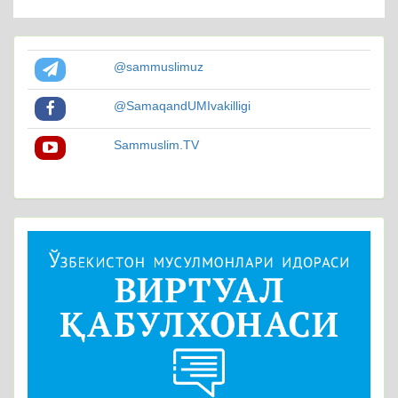
@sammuslimuz
@SamaqandUMIvakilligi
Sammuslim.TV