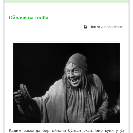
Ойначи ва телба
Чоп этиш версияси
Қадим замонда бир ойначи бўлган экан. Бир куни у ўз