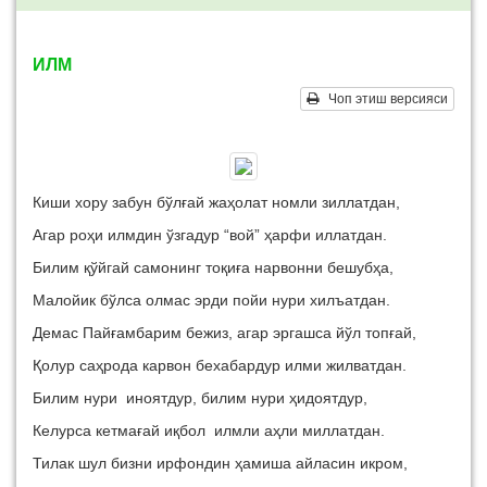
ИЛМ
Чоп этиш версияси
Киши хору забун бўлғай жаҳолат номли зиллатдан,
Агар роҳи илмдин ўзгадур “вой” ҳарфи иллатдан.
Билим қўйгай самонинг тоқиға нарвонни бешубҳа,
Малойик бўлса олмас эрди пойи нури хилъатдан.
Демас Пайғамбарим бежиз, агар эргашса йўл топғай,
Қолур саҳрода карвон бехабардур илми жилватдан.
Билим нури иноятдур, билим нури ҳидоятдур,
Келурса кетмағай иқбол илмли аҳли миллатдан.
Тилак шул бизни ирфондин ҳамиша айласин икром,