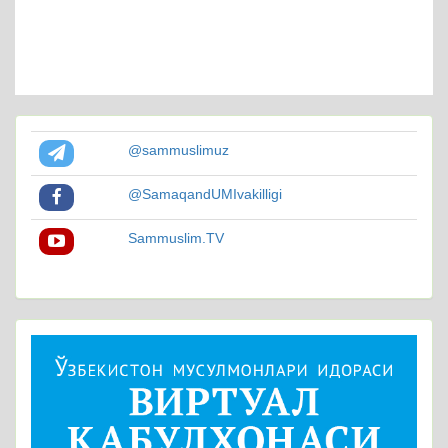
@sammuslimuz
@SamaqandUMIvakilligi
Sammuslim.TV