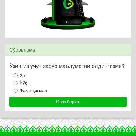
Сўровнома
Ўзингиз учун зарур маълумотни олдингизми?
Ҳа
Йўқ
Фақат қисман