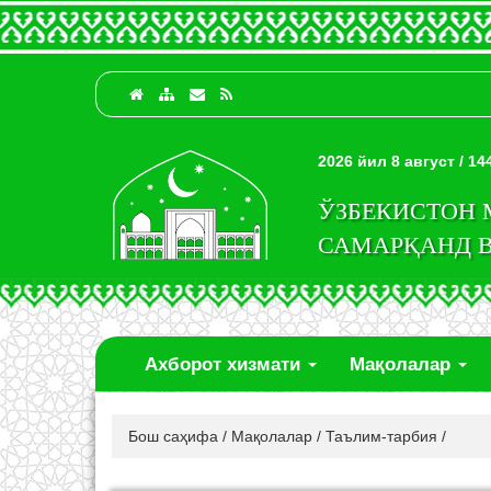
2026 йил 8 август / 1
ЎЗБЕКИСТОН
САМАРҚАНД 
Ахборот хизмати
Мақолалар
Бош саҳифа
/
Мақолалар
/
Таълим-тарбия
/