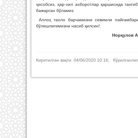
ҳисобсиз, ҳар-хил ахборотлар қаршисида ганги
бажарган бўламиз.
Аллоҳ таоло барчамизни севимли пайғамбарим
бўлишлигимизни насиб қилсин!.
Норқулов 
Киритилган вақти: 04/06/2020 10:16; Кўрилганлиг