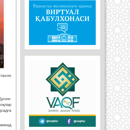
 таоло
Ҳусни-
лоқлар
садга
аммад