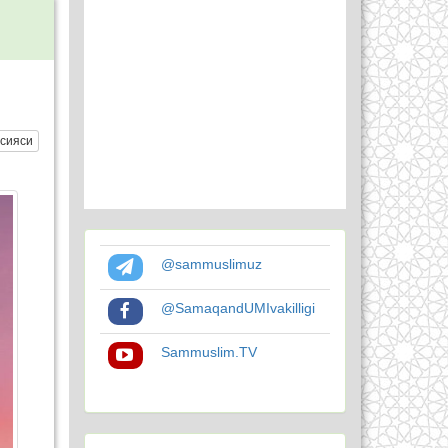
сияси
@sammuslimuz
@SamaqandUMIvakilligi
Sammuslim.TV