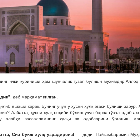
нинг ички кўриниши ҳам шунчалик гўзал бўлиши муҳимдир.Аллоҳ
дик”,
деб марҳамат қилган.
илиб яшаши керак. Бунинг учун у ҳусни хулқ эгаси бўлиши зарур. 
кин? Албатта, ҳусни-хулқ соҳиби бўлиш учун барча гўзал одоб-ах
у алайҳи вассалламнинг хулқи ва одобларини ўрганиш мақ
атта, Сиз буюк хулқ узрадирсиз!”
– деди. Пайғамбаримиз Муҳ