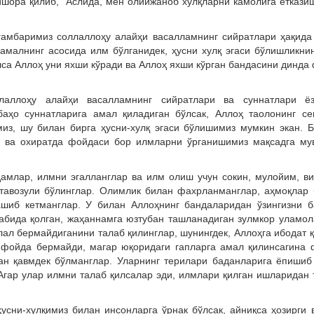
шора қилиб, “Аслида, мен олийжаноб хулқларни камолига еткази
ғамбаримиз соллаллоҳу алайҳи васалламнинг сийратлари ҳақида
амалнинг асосида илм бўлганидек, ҳусни хулқ эгаси бўлишликни
лса Аллоҳ уни яхши кўради ва Аллоҳ яхши кўрган бандасини динда
аллоҳу алайҳи васалламнинг сийратлари ва суннатлари ёз
баҳо суннатларига амал қиладиган бўлсак, Аллоҳ таолонинг с
з, шу билан бирга ҳусни-хулқ эгаси бўлишимиз мумкин экан. 
ё ва охиратда фойдаси бор илмларни ўрганишимиз мақсадга му
амлар, илмни эгалланглар ва илм олиш учун сокин, мулойим, в
 тавозули бўлинглар. Олимлик билан фахрланманглар, аҳмоқлар
шиб кетманглар. У билан Аллоҳнинг бандаларидан ўзингизни б
азабида қолган, жаҳаннамга юзтубан ташланадиган зулмкор уламо
ал бермайдиганини талаб қилинглар, шунингдек, Аллоҳга ибодат қ
 фойда бермайди, магар юқоридаги гапларга амал қилинсагина
ан қавмдек бўлманглар. Уларнинг терилари баданларига ёпишиб
Агар улар илмни талаб қилсалар эди, илмлари қилган ишларидан 
усни-хулқимиз билан инсонларга ўрнак бўлсак, айниқса ҳозирги 