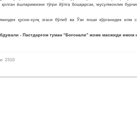
б қолган ёшларимизни тўғри йўлга бошқарсак, мусулмонлик бурч
издек ҳусни-хулқ эгаси бўлиб ва Ўзи яхши кўрганидек илм с
Абдували
-
Пастдарғом туман
“
Боғонали
”
жоме масжиди имом 
и: 2310