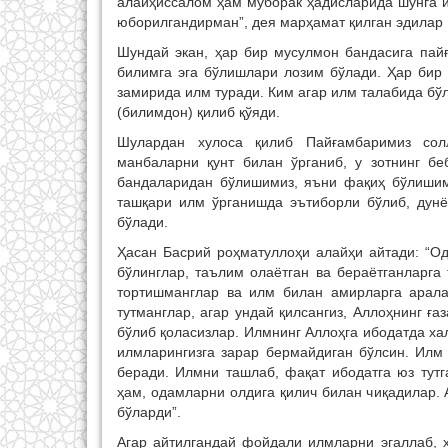
алайҳиссалом ҳам муборак ҳадисларида шунга и
юборилгандирман”, дея марҳамат қилган эдилар
Шундай экан, ҳар бир мусулмон бандасига пай
билимга эга бўлишлари лозим бўлади. Ҳар бир 
замирида илм туради. Ким агар илм талабида бў
(билимдон) қилиб қўяди.
Шулардан хулоса қилиб Пайғамбаримиз солл
манбаларни қунт билан ўрганиб, у зотнинг бе
бандаларидан бўлишимиз, яъни фақиҳ бўлишими
ташқари илм ўрганишда эътиборли бўлиб, дун
бўлади.
Ҳасан Басрий роҳматуллоҳи алайҳи айтади: “Од
бўлинглар, таълим олаётган ва бераётганларга
тортишманглар ва илм билан амирларга арала
тутманглар, агар ундай қилсангиз, Аллоҳнинг ғ
бўлиб қоласизлар. Илмнинг Аллоҳга ибодатда хал
илмларингизга зарар бермайдиган бўлсин. Илм
беради. Илмни ташлаб, фақат ибодатга юз тутг
ҳам, одамларни олдига қилич билан чиқадилар. 
бўларди”.
Агар айтилгандай фойдали илмларни эгаллаб, ҳ