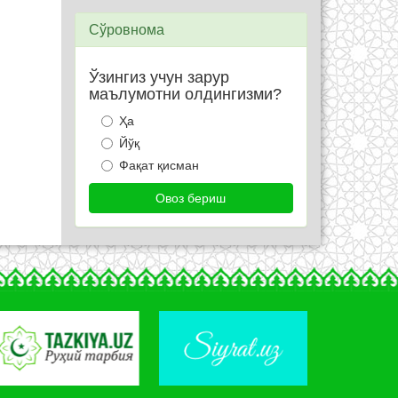
Сўровнома
Ўзингиз учун зарур
маълумотни олдингизми?
Ҳа
Йўқ
Фақат қисман