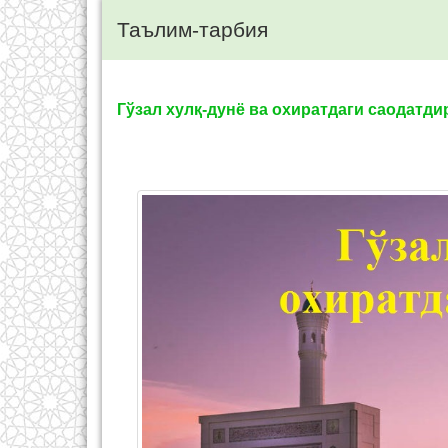
Таълим-тарбия
Гўзал хулқ-дунё ва охиратдаги саодатди