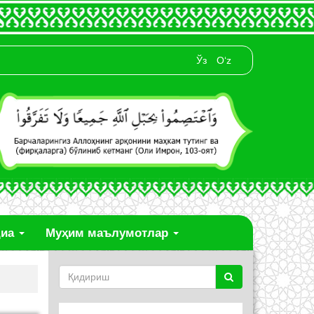
Ўз
O‘z
диа
Муҳим маълумотлар