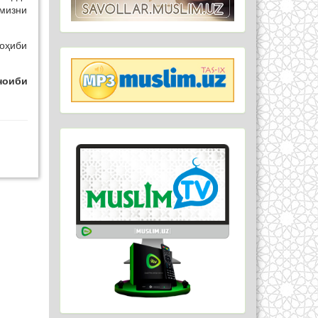
имизни
оҳиби
ноиби