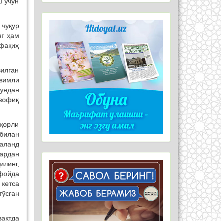
ш учун
 чуқур
нг ҳам
 фақиҳ
илган
евимли
Бундан
вофиқ
иқорли
 билан
аланд
лардан
илинг,
 фойда
 кетса
тўсган
вақтда