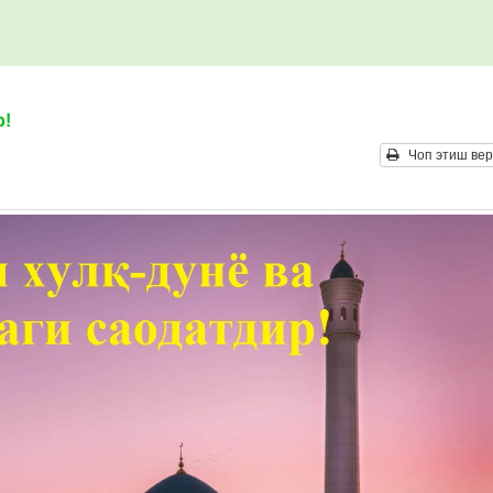
р!
Чоп этиш вер