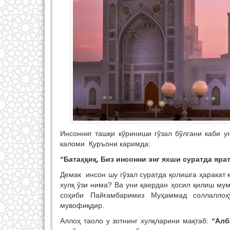
Инсонниг ташқи кўриниши гўзал бўлгани каби у
каломи Қуръони каримда:
“Батаҳқиқ, Биз инсонни энг яхши суратда ярат
Демак инсон шу гўзал суратда қолишга ҳаракат қ
хулқ ўзи нима? Ва уни қаердан ҳосил қилиш мум
соҳиби Пайғамбаримиз Муҳаммад соллаллоҳ
мувофиқдир.
Аллоҳ таоло у зотнинг хулқларини мақтаб:
“Алб