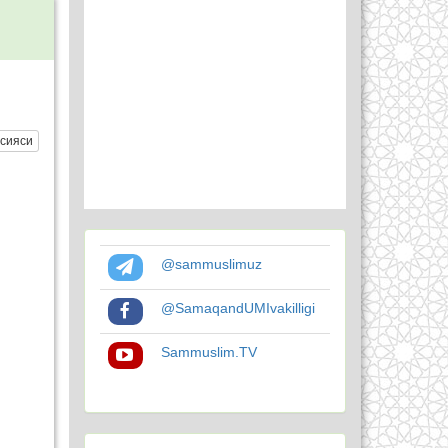
сияси
@sammuslimuz
@SamaqandUMIvakilligi
Sammuslim.TV