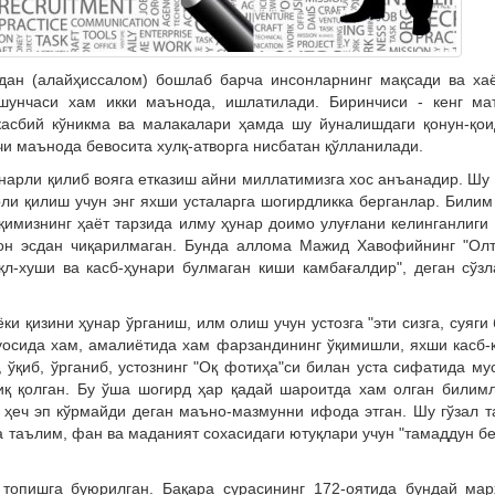
дан (алайҳиссалом) бошлаб барча инсонларнинг мақсади ва ха
тушунчаси хам икки маънода, ишлатилади. Биринчиси - кенг ма
 касбий кўникма ва малакалари ҳамда шу йуналишдаги қонун-қо
и маънода бевосита хулқ-атворга нисбатан қўлланилади.
нарли қилиб вояга етказиш айни миллатимизга хос анъанадир. Шу
рли қилиш учун энг яхши усталарга шогирдликка берганлар. Били
қимизнинг ҳаёт тарзида илму ҳунар доимо улуғлани келинганлиги
чон эсдан чиқарилмаган. Бунда аллома Мажид Хавофийнинг "Ол
л-хуши ва касб-ҳунари булмаган киши камбағалдир", деган сўз
ки қизини ҳунар ўрганиш, илм олиш учун устозга "эти сизга, суяги 
уосида хам, амалиётида хам фарзандининг ўқимишли, яхши касб-
, ўқиб, ўрганиб, устознинг "Оқ фотиҳа"си билан уста сифатида му
қ қолган. Бу ўша шогирд ҳар қадай шароитда хам олган билим
ҳеч эп кўрмайди деган маъно-мазмунни ифода этган. Шу гўзал 
 таълим, фан ва маданият сохасидаги ютуқлари учун "тамаддун б
 топишга буюрилган. Бақара сурасининг 172-оятида бундай мар