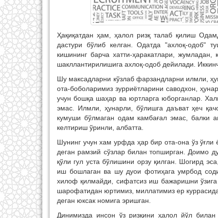
Ҳақиқатдан ҳам, ҳалол ризқ талаб қилиш Одам
дастури бўлиб келган. Одатда "ахлоқ-одоб" 
кишининг барча хатти-ҳаракатлари, жумладан,
шакллантирилишига ахлоқ-одоб дейилади. Иккинч
Шу максадларни кўзлаб фарзандларни илмли, ҳу
ота-боболаримиз зурриётларини саводхон, ҳуна
учун бошқа шаҳар ва юртларга юборганлар. Хал
эмас. Илмли, ҳунарли, бўлишга даъват ҳеч қа
кумуши бўлмаган одам камбағал эмас, балки ақ
келтириш ўринли, албатта.
Шунинг учун хам урфда ҳар бир ота-она ўз ўғли ё
деган рамзий сўзлар билан топширган. Доимо д
қўли гул уста бўлишини орзу қилган. Шогирд эса
иш бошлаган ва шу дуои фотиҳага умрбод соди
хилоф қилмайди, сифатсиз иш бажаришни ўзига 
шарофатидан юртимиз, миллатимиз ер куррасида
деган юксак номига эришган.
Динимизда инсон ўз ризқини ҳалол йўл билан