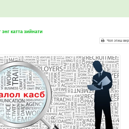
 энг катта зийнати
Чоп этиш вер