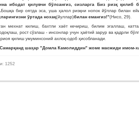
ина ибодат қилувчи бўлсангиз, сизларга Биз ризқ қилиб б
.
Бошқа бир оятда эса, уша ҳалол ризқни нопок йўллар билан е
кларингизни ўртада нохақ
(йуллар)
билан емангиз!"
(Нисо, 29).
ган мехнат килиш, бахтли хаёт кечириш, билим эгаллаш, катт
ардоқлаш, рост сўзлаш - инсонлар учун ҳаётий зарур ва қадрли бўл
 риоя қилиш умуминсоний ахлоқ-одоб ҳисобланади.
Самарқанд шаҳар "Домла Камолиддин" жоме масжиди имом-х
и: 1252