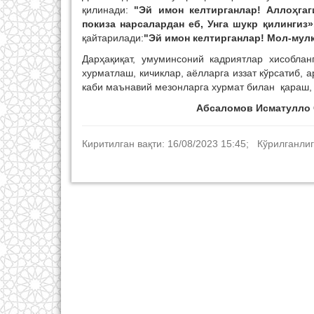
қилинади:
"Эй имон келтирганлар! Аллоҳгаг
покиза нарсалардан еб, Унга шукр қилингиз»
қайтарилади:
"Эй имон келтирганлар! Мол-мул
Дарҳақиқат, умуминсоний кадриятлар хисоблан
хурматлаш, кичиклар, аёлларга иззат кўрсатиб, 
каби маънавий мезонларга хурмат билан қараш,
Абсаломов Исматулло 
Киритилган вақти: 16/08/2023 15:45; Кўрилганлиг