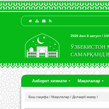
2026 йил 6 август / 1
ЎЗБЕКИСТОН
САМАРҚАНД 
Ахборот хизмати
Мақолалар
Бош саҳифа
/
Мақолалар
/
Долзарб мавзу
/