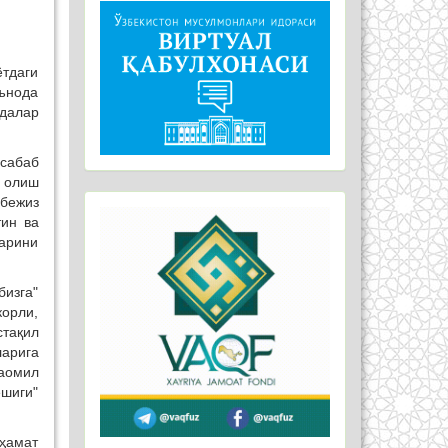
ётдаги
ънода
идалар
 сабаб
м олиш
 бежиз
тин ва
ларини
бизга"
корли,
стақил
ларига
таомил
ешиги"
ҳамат