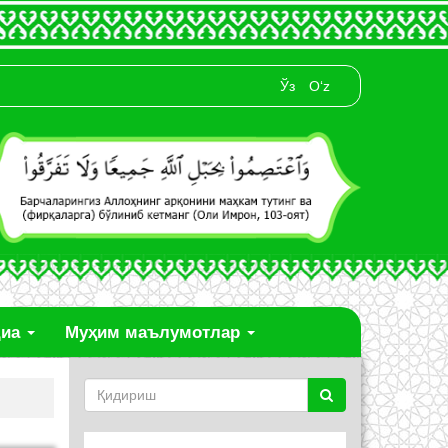
Ўз
O‘z
диа
Муҳим маълумотлар