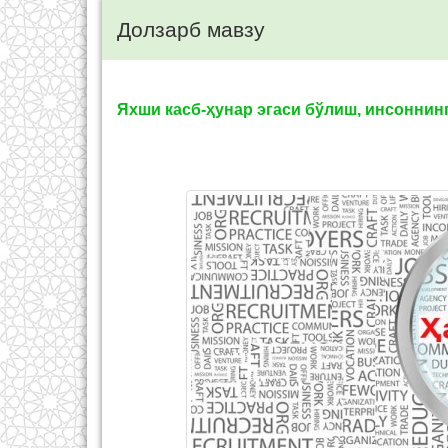
Долзарб мавзу
Яхши касб-ҳунар эгаси бўлиш, инсоннинг