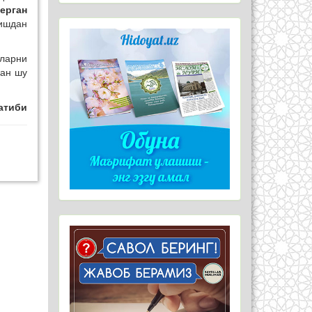
ерган
йишдан
аларни
ган шу
атиби