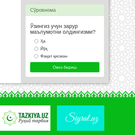
Сўровнома
Ўзингиз учун зарур
маълумотни олдингизми?
Ҳа
Йўқ
Фақат қисман