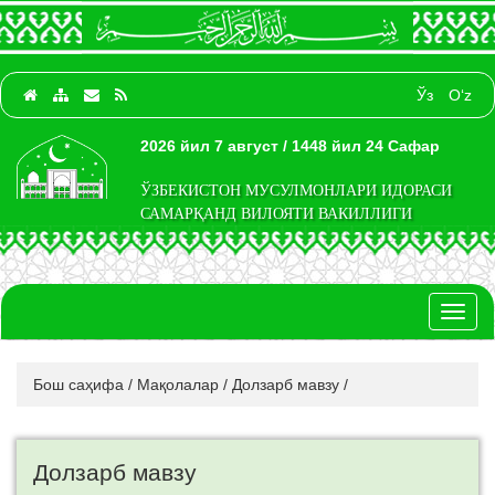
Ўз
O‘z
2026 йил 7 август / 1448 йил 24 Сафар
ЎЗБЕКИСТОН МУСУЛМОНЛАРИ ИДОРАСИ
САМАРҚАНД ВИЛОЯТИ ВАКИЛЛИГИ
Toggl
naviga
Бош саҳифа
/
Мақолалар
/
Долзарб мавзу
/
Долзарб мавзу