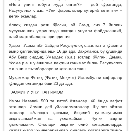
«Нега унинг тобути жуда енгил?» – деб сўраганда,
Расулуллоҳ с.а.в.: «Уни фаришталар кўтариб кетяпти» –
деган эканлар.
Аллоҳ сиздан рози бўлсин, эй Саъд, сиз 7 йиллик
мусулмонлик умрингизда вақтдан унумли фойдаланаиб,
олий мартабаларга эришдингиз.
Ҳазрат Усома ибн Зайдни Расулуллоҳ с.а.в. катта қўшинга
амир қилганларида ёши 16 да эди. Ваҳоланки, бу қўшинда
Абу Бакр сиддиқ, Умардек (р.а.) зотлар бўлган. Демак,
Усома р.а. шу ёшигача вақтини ғанимат билан Расулуллоҳ
с.а.в.нинг эътиборларини қозонган экан.
Муҳаммад Фотиҳ (Фатиҳ Меҳмет) Истамбулни кофирлар
қўлидан олганида ёши 23 да эди.
ТАОМИНИ УНУТГАН ИМОМ
Имом Нававий 500 та китоб ёзганлар. 40 ёшда вафот
этганлар. Илмни деб уйланолмаганлар. Шу зот айтган
эканлар: «Аллоҳга қасамки, йиқилиб тушмагунимча
овқатланмайман ва ухламайман. Чунки вақтни
қизғонаман». Оналари овқатни олиб келарканларда,
ҳазрат китоб ўқийверарканлар, оналари оғизларига тиқиб-