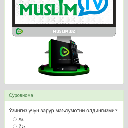
Сўровнома
Ўзингиз учун зарур маълумотни олдингизми?
Ҳа
Йўқ