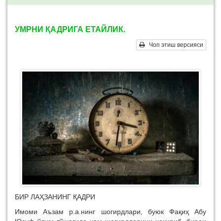
УМРНИ ҚАДРИГА ЕТАЙЛИК.
Чоп этиш версияси
БИР ЛАҲЗАНИНГ ҚАДРИ
Имоми Аъзам р.а.нинг шогирдлари, буюк Фақиҳ Абу