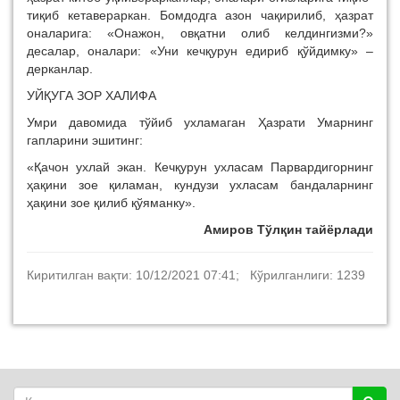
тиқиб кетавераркан. Бомдодга азон чақирилиб, ҳазрат
оналарига: «Онажон, овқатни олиб келдингизми?»
десалар, оналари: «Уни кечқурун едириб қўйдимку» –
дерканлар.
УЙҚУГА ЗОР ХАЛИФА
Умри давомида тўйиб ухламаган Ҳазрати Умарнинг
гапларини эшитинг:
«Қачон ухлай экан. Кечқурун ухласам Парвардигорнинг
ҳақини зое қиламан, кундузи ухласам бандаларнинг
ҳақини зое қилиб қўяманку».
Амиров Тўлқин тайёрлади
Киритилган вақти: 10/12/2021 07:41; Кўрилганлиги: 1239