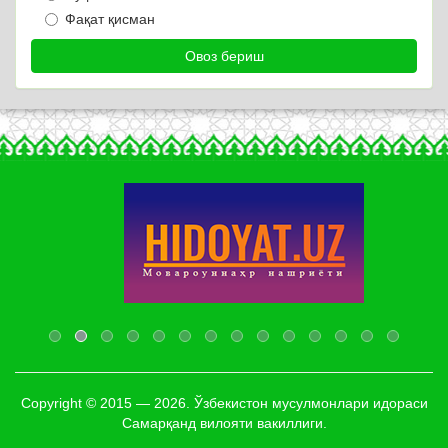
Фақат қисман
Copyright © 2015 — 2026. Ўзбекистон мусулмонлари идораси
Самарқанд вилояти вакиллиги.