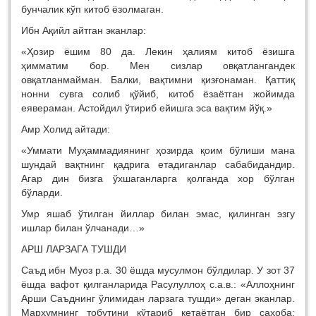
бунчалик кўп китоб ёзолмаган.
Ибн Ақийл айтган эканлар:
«Ҳозир ёшим 80 да. Лекин ҳалиям китоб ёзишга
ҳимматим бор. Мен сизлар овқатлангандек
овқатланмайман. Балки, вақтимни қизғонаман. Қаттиқ
нонни сувга солиб қўйиб, китоб ёзаётган жойимда
еявераман. Астойдил ўтириб ейишга эса вақтим йўқ.»
Амр Холид айтади:
«Уммати Муҳаммадиянинг ҳозирда қоим бўлиши мана
шундай вақтнинг қадрига етадиганлар сабабидандир.
Агар дин бизга ўхшаганларга қолганда хор бўлган
бўларди.
Умр яшаб ўтилган йиллар билан эмас, қилинган эзгу
ишлар билан ўлчанади…»
АРШ ЛАРЗАГА ТУШДИ
Саъд ибн Муоз р.а. 30 ёшда мусулмон бўлдилар. У зот 37
ёшда вафот қилганларида Расулуллоҳ с.а.в.: «Аллоҳнинг
Арши Саъднинг ўлимидан ларзага тушди» деган эканлар.
Марҳумнинг тобутини кўтариб кетаётган бир саҳоба: