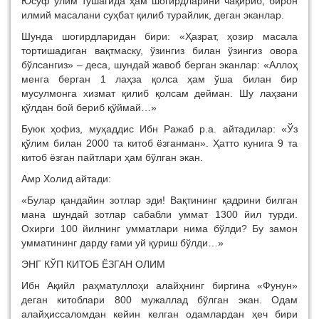
Юсуф ўлим тўшагида ҳам шогирдларини чақириб, бирон
илмий масалани суҳбат қилиб турайлик, деган эканлар.
Шунда шогирдларидан бири: «Ҳазрат, ҳозир масала
тортишадиган вақтмаску, ўзингиз билан ўзингиз овора
бўлсангиз» – деса, шундай жавоб берган эканлар: «Аллоҳ
менга берган 1 лаҳза қолса ҳам ўша билан бир
мусулмонга хизмат қилиб қолсам дейман. Шу лаҳзани
қўлдан бой бериб қўймай…»
Буюк ҳофиз, муҳаддис Ибн Ражаб р.а. айтадилар: «Ўз
қўлим билан 2000 та китоб ёзганман». Ҳатто кунига 9 та
китоб ёзган пайтлари ҳам бўлган экан.
Амр Холид айтади:
«Булар қандайин зотлар эди! Вақтининг қадрини билган
мана шундай зотлар сабабли уммат 1300 йил турди.
Охирги 100 йилнинг умматлари нима бўлди? Бу замон
умматининг дарду ғами уй қуриш бўлди…»
ЭНГ КЎП КИТОБ ЁЗГАН ОЛИМ
Ибн Ақийл раҳматуллоҳи алайҳнинг биргина «Фунун»
деган китоблари 800 мужаллад бўлган экан. Одам
алайҳиссаломдан кейин келган одамлардан ҳеч бири