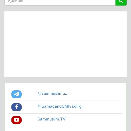
@sammuslimuz
@SamaqandUMIvakilligi
Sammuslim.TV