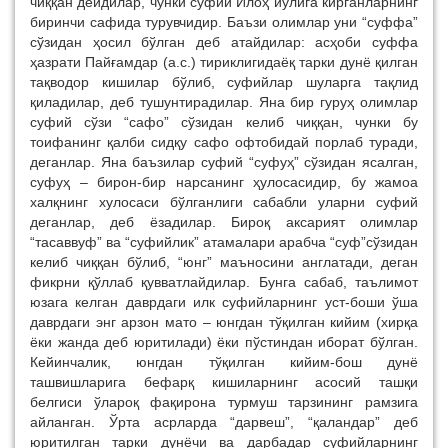
чиққан дейдилар, чунки суфий Илоҳ йўлига кирганларнинг
биринчи сафида турувчидир. Баъзи олимлар уни “суффа”
сўзидан ҳосил бўлган деб атайдилар: асҳоби суффа
ҳазрати Пайғамдар (а.с.) тириклигидаёқ тарки дунё қилган
тақводор кишилар бўлиб, суфийлар шуларга тақлид
қиладилар, деб тушунтирадилар. Яна бир гуруҳ олимлар
суфий сўзи “сафо” сўзидан келиб чиққан, чунки бу
тоифанинг қалби сидқу сафо офтобидай порлаб туради,
деганлар. Яна баъзилар суфий “суфуҳ” сўзидан ясалган,
суфуҳ – бирон-бир нарсанинг ҳулосасидир, бу жамоа
халқнинг хулосаси бўлганлиги сабабли уларни суфий
деганлар, деб ёзадилар. Бироқ аксарият олимлар
“тасаввуф” ва “суфийлик” атамалари арабча “суф”сўзидан
келиб чиққан бўлиб, “юнг” маъносини англатади, деган
фикрни қўллаб қувватлайдилар. Бунга сабаб, таълимот
юзага келган даврдаги илк суфийларнинг уст-боши ўша
даврдаги энг арзон мато – юнгдан тўқилган кийим (хирқа
ёки жанда деб юритилади) ёки пўстиндан иборат бўлган.
Кейинчалик, юнгдан тўқилган кийим-бош дунё
ташвишларига бефарқ кишиларнинг асосий ташқи
белгиси ўлароқ фақирона турмуш тарзининг рамзига
айланган. Ўрта асрларда “дарвеш”, “қаландар” деб
юритилган тарки дунёчи ва дарбадар суфийларнинг