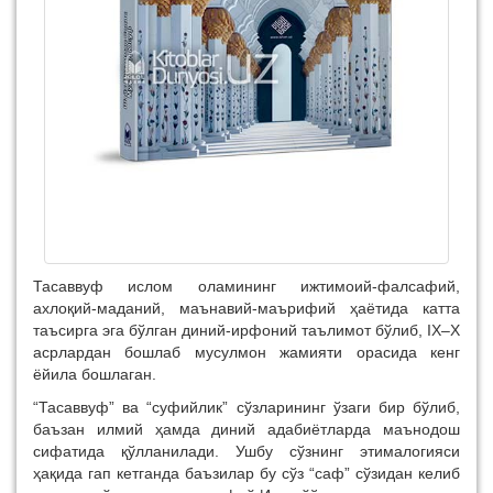
Тасаввуф ислом оламининг ижтимоий-фалсафий,
ахлоқий-маданий, маънавий-маърифий ҳаётида катта
таъсирга эга бўлган диний-ирфоний таълимот бўлиб, IX–X
асрлардан бошлаб мусулмон жамияти орасида кенг
ёйила бошлаган.
“Тасаввуф” ва “суфийлик” сўзларининг ўзаги бир бўлиб,
баъзан илмий ҳамда диний адабиётларда маънодош
сифатида қўлланилади. Ушбу сўзнинг этималогияси
ҳақида гап кетганда баъзилар бу сўз “саф” сўзидан келиб