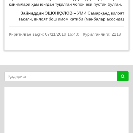
кийимлари ҳам юнгдан тўқилган чопон ёки пўстин бўлган.
Зайниддин ЭШОНҚУЛОВ
– ЎМИ Самарқанд вилоят
вакили, вилоят бош имом хатиби (манбалар асосида)
Киритилган вақти: 07/11/2019 16:40; Кўрилганлиги: 2219