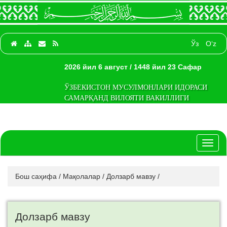
Ўз
O‘z
2026 йил 6 август / 1448 йил 23 Сафар
ЎЗБЕКИСТОН МУСУЛМОНЛАРИ ИДОРАСИ
САМАРҚАНД ВИЛОЯТИ ВАКИЛЛИГИ
Toggl
naviga
Бош саҳифа
/
Мақолалар
/
Долзарб мавзу
/
Долзарб мавзу