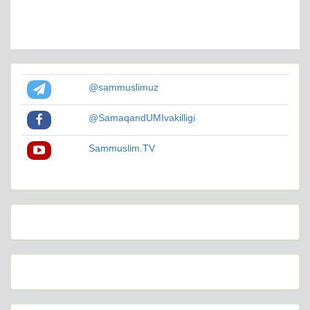
@sammuslimuz
@SamaqandUMIvakilligi
Sammuslim.TV