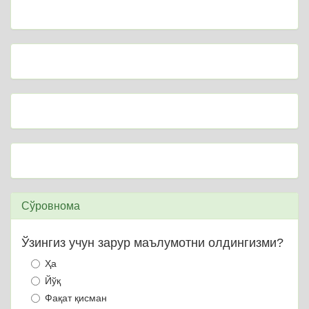
Сўровнома
Ўзингиз учун зарур маълумотни олдингизми?
Ҳа
Йўқ
Фақат қисман