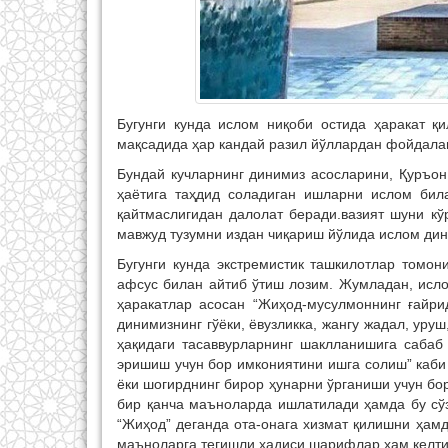
Бугунги кунда ислом ниқоби остида ҳаракат қи
мақсадида ҳар кандай разил йўллардан фойдала
Бундай кучларнинг динимиз асосларини, Қуръон
ҳаётига таҳдид соладиган ишларни ислом бил
қайтмаслигидан далолат беради.вазият шуни кў
мавжуд тузумни издан чиқариш йўлида ислом ди
Бугунги кунда экстремистик ташкилотлар томо
афсус билан айтиб ўтиш лозим. Жумладан, исло
ҳаракатлар асосан “Жиҳод-мусулмоннинг ғайри
динимизнинг гўёки, ёвузликка, жангу жадал, уру
ҳақидаги тасаввурларнинг шаклланишига сабаб 
эришиш учун бор имкониятини ишга солиш” каби
ёки шогирднинг бирор ҳунарни ўрганиши учун бор
бир қанча маъноларда ишлатилади ҳамда бу сў
“Жиҳод” деганда ота-онага хизмат қилишни ҳам
маъноларга тегишли ҳадиси шарифлар ҳам келти