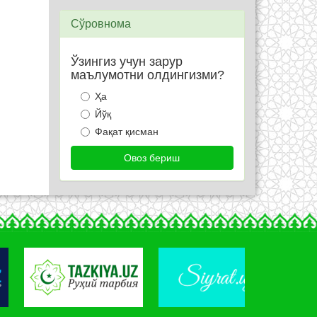
Сўровнома
Ўзингиз учун зарур
маълумотни олдингизми?
Ҳа
Йўқ
Фақат қисман