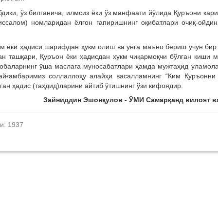
дики, ўз билганича, илмсиз ёки ўз манфаати йўлида Қуръони кар
иссалом) номларидан ёлғон гапиришнинг оқибатлари очиқ-ойдин
им ёки ҳадиси шарифдан ҳукм олиш ва унга маъно бериш учун бир
н ташқари, Қуръон ёки ҳадисдан ҳукм чиқармоқчи бўлган киши 
саҳобаларнинг ўша маслага муносабатлари ҳамда мужтаҳид уламол
йғамбаримиз соллаллоҳу алайҳи васалламнинг “Ким Қуръонни 
еган ҳадис (таҳдид)ларини айтиб ўтишнинг ўзи кифоядир.
Зайниддин Эшонқулов - ЎМИ Самарқанд вилоят в
и: 1937