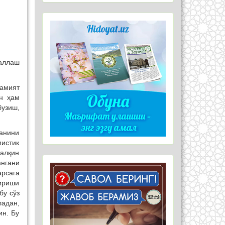
галлаш
жамият
н ҳам
бузиш,
.
ганини
мистик
талқин
ангани
арсага
тириши
бу сўз
ладан,
ин. Бу