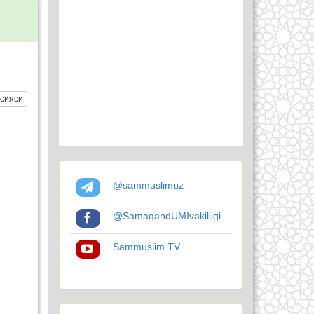
сияси
@sammuslimuz
@SamaqandUMIvakilligi
Sammuslim.TV