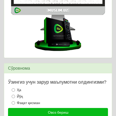
Сўровнома
Ўзингиз учун зарур маълумотни олдингизми?
Ҳа
Йўқ
Фақат қисман