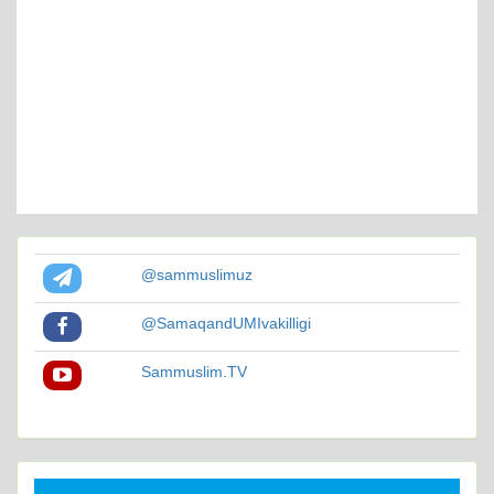
@sammuslimuz
@SamaqandUMIvakilligi
Sammuslim.TV