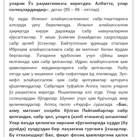
уларни Ўз раҳматимизга киритдик. Албатта, улар
солиҳлардандир
», деган (85 – 86 - оятлар).
Бу ерда Исмоил алайҳиссаломнинг сабр-тоқатларига
алоҳида урғу берилмоқда. Исмоил алайҳиссалом
ҳақиқатда юқори даражада сабр намуналарини
кўрсатганлар. У киши ўсимлик ўсмайдиган саҳроларда
сабр қилиб ўсганлар. Байтуллоҳни қуришда оталари
Иброҳим алайҳиссаломга сабр ва матонат билан ёрдам
берганлар. Ўзларини қурбонлик учун сўйиш амри
келганида ҳам сабр қилганлар. Идрис алайҳиссалом ҳам
қавмларининг кирдикорларига сабр қилганлар. Ушбу
оятда ҳам у кишининг сабр сифатлари ёд этилмоқда. Зул-
кифл алайҳиссалом ҳам сабр қилгувчилар қаторига
қўшилмоқдалар. Сабрлари туфайли Аллоҳ таоло уларни
ўз раҳматига киритди. Яхшиликлар ато этди. Улар аҳли
солиҳлардан бўлдилар. Шунинг учун ҳам Қуръонда зикр
қилинмоқдалар. Аллоҳ таоло «Аҳқоф» сурасида: «
Бас,
азму матонат соҳиби бўлган Пайғамбарлар сабр
қилгандек, сабр қил, уларга (азоб етишига) шошилма!
Улар ваъда қилинган нарсани кўрганларида худди (бу
дунёда) кундуздан бир лаҳзагина турганга ўхшарлар.
Бу етказишдир! Бас, фақат фосиқ қавмларгина ҳалок