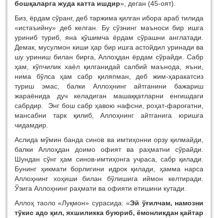
бошқаларга жуда катта ишдир
», деган (45-оят).
Биз, ёрдам сўранг, деб таржима қилган ибора араб тилида
«истаъийну» деб келган. Бу сўзнинг маъноси бир ишга
уриниб туриб, яна қўшимча ёрдам сўрашни англатади.
Демак, мусулмон киши ҳар бир ишга астойдил уринади ва
шу уриниш билан бирга, Аллоҳдан ёрдам сўрайди. Сабр
ҳам, кўпчилик хаёл қилганидай салбий маънода, яъни,
нима бўлса ҳам сабр қиляпман, деб жим-ҳаракатсиз
туриш эмас, балки Аллоҳнинг айтганини бажариш
жараёнида дуч келадиган машаққатларни енгишдаги
сабрдир. Энг бош сабр ҳавою нафсни, роҳат-фароғатни,
мансабни тарк қилиб, Аллоҳнинг айтганига юришга
чидамдир.
Аслида мўмин банда синов ва имтиҳонни орзу қилмайди,
балки Аллоҳдан доимо офият ва раҳматни сўрайди.
Шундан сўнг ҳам синов-имтиҳонга учраса, сабр қилади.
Бунинг ҳикмати борлигини идрок қилади, ҳамма нарса
Аллоҳнинг хоҳиши билан бўлишига иймон келтиради.
Ўзига Аллоҳнинг раҳмати ва офияти етишини кутади.
Аллоҳ таоло «Луқмон» сурасида: «
Эй ўғилчам, намозни
тўкис адо қил, яхшиликка буюриб, ёмонликдан қайтар