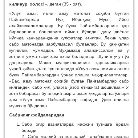
қилинур, холос!
», деган (35 - оят).
«Улул азм», яъни азму матонат соҳиби бўлган
Пайғамбарлар - Нуҳ, Иброҳим, Мусо, Ийсо
алайҳиссаломлардир. Бу буюк Пайғамбарларнинг ҳар
бирларининг бошларига иймон йўлида, дину диёнат
йўлида қанчадан-қанча кулфатлар ёғилган. Лекин улар
сабр матонатда зарбулмасал бўлганлар. Бу ҳақиқатни
кўпчилик, жумладан, Муҳаммад алайҳиссалом ва у
зотнинг умматлари ҳам яхши биладилар. Шунинг учун ўз
даврларида Макка мушрикларининг қаршиликларига
учраб қийин ҳолга тушганлрида «Улул азм» номини олган
буюк Пайғамбарлардан ўрнак олишга чақирилаяптилар.
«Бас, азму матонат соҳиби бўлган Пайғамбарлар сабр
қилгандек, сабр қил, уларга (азоб етишига) шошилма!» У
зоти бобаракот бу илоҳий амрга амал қилдилар ва ўзлари
ҳам «Улул азм» Пайғамбарлар сафидан ўрин олишга
муяссар бўлдилар.
Сабрнинг фойдаларидан
Сабр оғир вазиятларда нафсни тутишга ёрдам
беради.
2. Сабр моддий ва маънавий талабларни амалга