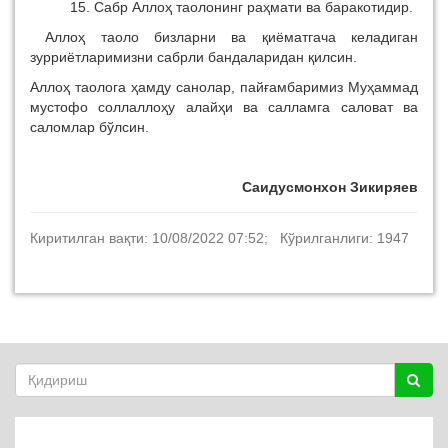
15. Сабр Аллоҳ таолонинг раҳмати ва баракотидир.
Аллоҳ таоло бизларни ва қиёматгача келадиган
зурриётларимизни сабрли бандаларидан қилсин.
Аллоҳ таолога ҳамду санолар, пайғамбаримиз Муҳаммад
мустофо соллаллоҳу алайҳи ва салламга саловат ва
саломлар бўлсин.
Саидусмонхон Зикиряев
Киритилган вақти: 10/08/2022 07:52; Кўрилганлиги: 1947