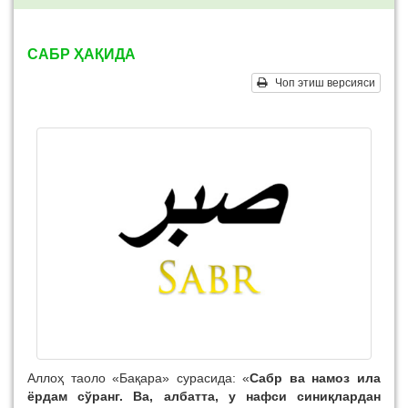
САБР ҲАҚИДА
Чоп этиш версияси
Аллоҳ таоло «Бақара» сурасида: «
Сабр ва намоз ила
ёрдам сўранг. Ва, албатта, у нафси синиқлардан