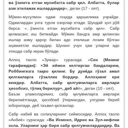
ва ўзингга етган мусибатга сабр қил. Албатта, булар
азм этилажак ишлардандир
», деган (17 - оят).
Мўмин-мусулмон одам гоҳида қаршиликка учрайди.
Одамлардан унга турли озорлар етади. Шундай ҳол рўй
берса: «...ўзингга етган мусибатга сабр қил». Сабр
қилмасанг, иш битмайди.
Мўмин бандга амр қилинган
ишлар азму қарор билан адо этилиши лозим бўлган
аҳамиятли ишлардир. Шунинг учун ҳам уларни адо
этишда сабр керак бўлади.
Аллоҳ таоло «Зумар» сурасида: «
Сен (Менинг
тарафимдан): «Эй иймон келтирган бандаларим,
Роббингизга тақво қилинг.
Бу дунёда гўзал амал
қилганларга гўзаллик бордир. Аллоҳнинг ери
кенгдир. Албатта, сабр қилгувчиларга ажрлари
ҳисобсиз, тўлиқ берилур», деб айт
», деган (10 - оят).
Баъзи уламоларимиз, сабр қилувчиларга ажрлари
берилаётганда, ҳисоблаб ўтирмасдан, улгуржи бериб
юборилади, деб таъвил қилганлар.
Сабр набий ва солиҳларнинг сиймосидир.
Аллоҳ таоло
«Анбиё» сурасида: «
Ва Исмоил, Идрис ва Зул-кифлни
эсла.
Уларнинг ҳар бири сабр қилгувчилардандир. Ва