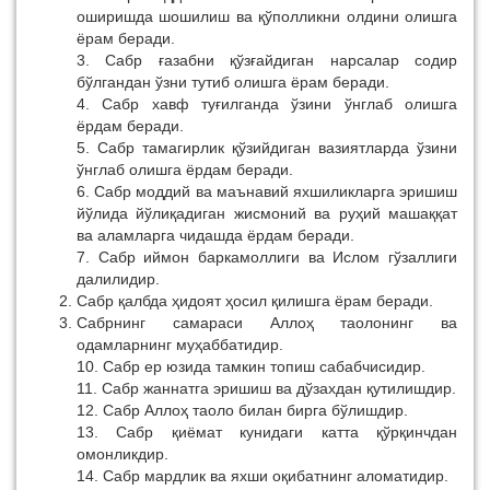
оширишда шошилиш ва қўполликни олдини олишга
ёрам беради.
3. Сабр ғазабни қўзғайдиган нарсалар содир
бўлгандан ўзни тутиб олишга ёрам беради.
4. Сабр хавф туғилганда ўзини ўнглаб олишга
ёрдам беради.
5. Сабр тамагирлик қўзийдиган вазиятларда ўзини
ўнглаб олишга ёрдам беради.
6. Сабр моддий ва маънавий яхшиликларга эришиш
йўлида йўлиқадиган жисмоний ва руҳий машаққат
ва аламларга чидашда ёрдам беради.
7. Сабр иймон баркамоллиги ва Ислом гўзаллиги
далилидир.
Сабр қалбда ҳидоят ҳосил қилишга ёрам беради.
Сабрнинг самараси Аллоҳ таолонинг ва
одамларнинг муҳаббатидир.
10. Сабр ер юзида тамкин топиш сабабчисидир.
11. Сабр жаннатга эришиш ва дўзахдан қутилишдир.
12. Сабр Аллоҳ таоло билан бирга бўлишдир.
13. Сабр қиёмат кунидаги катта қўрқинчдан
омонликдир.
14. Сабр мардлик ва яхши оқибатнинг аломатидир.