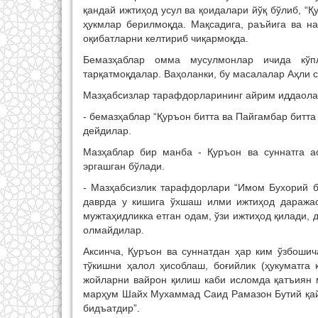
қандай ижтиҳод усул ва қоидалари йўқ бўлиб, “
ҳукмлар берилмоқда. Мақсадига, раъйига ва н
оқибатларни келтириб чиқармоқда.
Бемазҳаблар омма мусулмонлар ичида кўп
тарқатмоқдалар. Ваҳоланки, бу масалалар Аҳли 
Мазҳабсизлар тарафдорларининг айрим иддаолар
- бемазҳаблар “Қуръон битта ва Пайгамбар битта
дейдилар.
Мазҳаблар бир манба - Қуръон ва суннатга а
эргашган бўлади.
- Мазҳабсизлик тарафдорлари “Имом Бухорий б
даврда у кишига ўхшаш илми ижтиҳод даражас
мужтаҳидликка етган одам, ўзи ижтиҳод қилади, 
олмайдилар.
Аксинча, Қуръон ва суннатдан ҳар ким ўзбоши
тўкишни ҳалол ҳисоблаш, боғийлик (ҳукуматга
жойларни вайрон қилиш каби исломда қатъиян м
марҳум Шайх Мухаммад Саид Рамазон Бутий қайд
бидъатдир”.