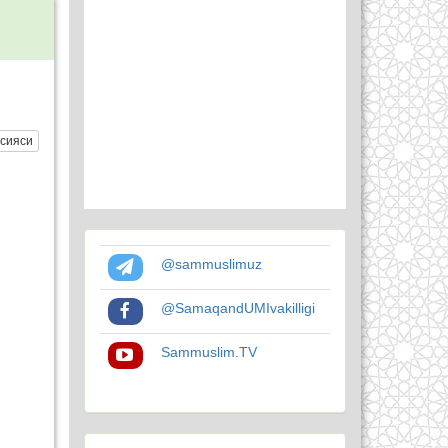
сияси
@sammuslimuz
@SamaqandUMIvakilligi
Sammuslim.TV