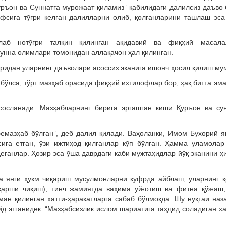
Қуръон ва Суннатга мурожаат қиламиз” қабилидаги далилсиз даъво
афсига тўғри келган далилларни олиб, қолганларини ташлаш эс
лаб нотўғри талқин қилинган ақидавий ва фиқҳий масала
сунна олимлари томонидан аллақачон ҳал қилинган.
идан уларнинг даъволари асоссиз эканига ишонч ҳосил қилиш му
 бўлса, тўрт мазҳаб орасида фиқҳий ихтилофлар бор, ҳақ битта эм
сосланади. Мазҳабларнинг бирига эргашган киши Қуръон ва сун
емазҳаб бўлган”, деб далил қилади. Ваҳоланки, Имом Бухорий 
ига етган, ўзи ижтиҳод қилганлар кўп бўлган. Ҳамма уламолар
деганлар. Ҳозир эса ўша даврдаги каби мужтаҳидлар йўқ эканини ҳ
ча янги ҳукм чиқариш мусулмонларни куфрда айблаш, уларнинг 
 қарши чиқиш), тинч жамиятда ваҳима уйғотиш ва фитна қўзғаш
ан қилинган хатти-ҳаракатларга сабаб бўлмоқда. Шу нуқтаи наз
 этганидек: “Мазҳабсизлик ислом шариатига таҳдид соладиган х