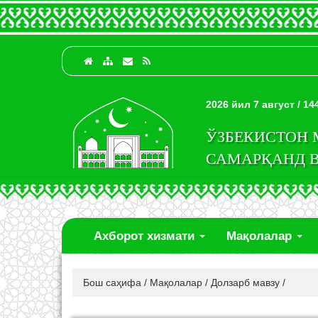
2026 йил 7 август / 1
ЎЗБЕКИСТОН
САМАРҚАНД 
Ахборот хизмати
Мақолалар
Бош саҳифа
/
Мақолалар
/
Долзарб мавзу
/