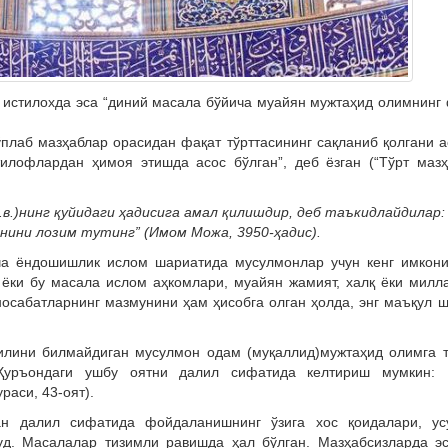
й истилохда эса “диний масала бўйича муайян мужтаҳид олимнинг
ўплаб мазҳаблар орасидан фақат тўрттасининг сақланиб қолгани 
илофлардан ҳимоя этишда асос бўлган”, деб ёзган (“Тўрт маз
в.)нинг қуйидаги ҳадисига амал қилишдир, деб таъкидлайдилар:
нини лозим тутинг” (Имом Можа, 3950-ҳадис).
ича ёндошишлик ислом шариатида мусулмонлар учун кенг имкони
ёки бу масала ислом аҳкомлари, муайян жамият, халқ ёки милл
осабатларнинг мазмунини ҳам ҳисобга олган ҳолда, энг маъқул 
илини билмайдиган мусулмон одам (муқаллид)мужтаҳид олимга т
 Қуръондаги ушбу оятни далил сифатида келтириш мумкин:
раси, 43-оят).
ан далил сифатида фойдаланишнинг ўзига хос қоидалари, ус
уд. Масалалар тизимли равишда ҳал бўлган. Мазҳабсизларда эс