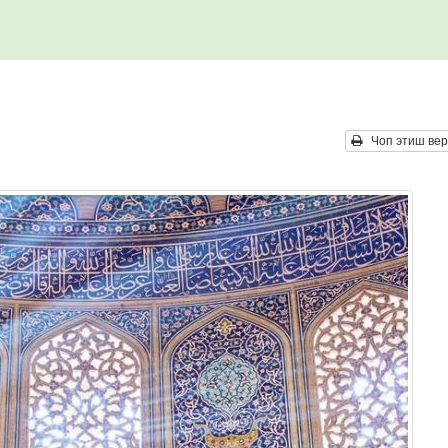
Чоп этиш вер