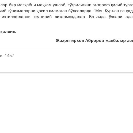
лар бир мазҳабни маҳкам ушлаб, тўғрилигини эътироф қилиб тург
мий кўникмаларни ҳосил килмаган бўлсаларда: “Мен Қуръон ва ҳа
 ихтилофларни келтириб чиқармокдалар. Баъзида ўзлари ада
қилсин.
Жаҳонгирхон Аброров манбалар ас
и: 1457