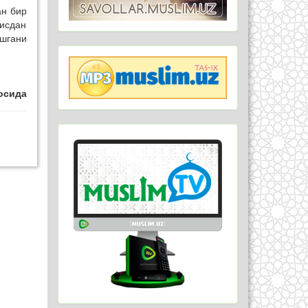
ан бир
дисдан
шгани
осида