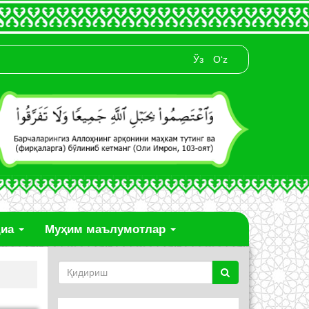
Ўз
O‘z
диа
Муҳим маълумотлар