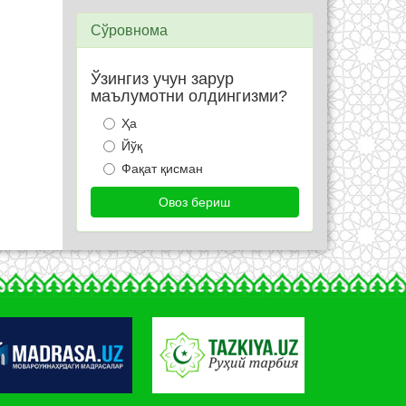
Сўровнома
Ўзингиз учун зарур
маълумотни олдингизми?
Ҳа
Йўқ
Фақат қисман