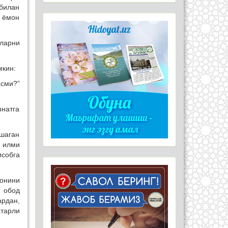
 билан
а ёмон
ларни
мкин:
асми?”
натга
яшаган
 илми
исобга
қонини
, обод
ардан,
атарли