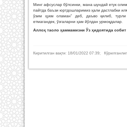
Минг афсуслар бўлсинки, мана шундай етук олим
пайтда баъзи юртдошларимиз ҳали дастлабки ил
ўзим ҳукм оламан” деб, даъво қилиб, турли
етмагандек, ўзгаларни ҳам йўлдан урмоқдалар.
Аллоҳ таоло ҳаммамизни Ўз ҳидоятида собит 
Киритилган вақти: 18/01/2022 07:39; Кўрилганлиг