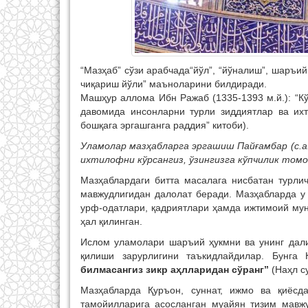
“Мазҳаб” сўзи арабчада“йўл”, “йўналиш”, шаръи
чиқариш йўли” маъноларини билдиради.
Машҳур аллома Ибн Ражаб (1335-1393 м.й.): “К
давомида инсонларни турли зиддиятлар ва ихт
бошқага эргашганга раддия” китоби).
Уламолар мазҳабларга эргашиш Пайғамбар (с.а.
ихтилофни кўрсангиз, ўзингизга кўпчилик томо
Мазҳаблардаги битта масалага нисбатан турл
мавжудлигидан далолат беради. Мазҳабларда у 
урф-одатлари, қадриятлари ҳамда ижтимоий мун
ҳал қилинган.
Ислом уламолари шаръий ҳукмни ва унинг дал
қилиши зарурлигини таъкидлайдилар. Бунга
билмасангиз зикр аҳлларидан сўранг”
(Наҳл су
Мазҳабларда Қуръон, суннат, ижмо ва қиёсд
тамойилларига асосланган муайян тизим мавж