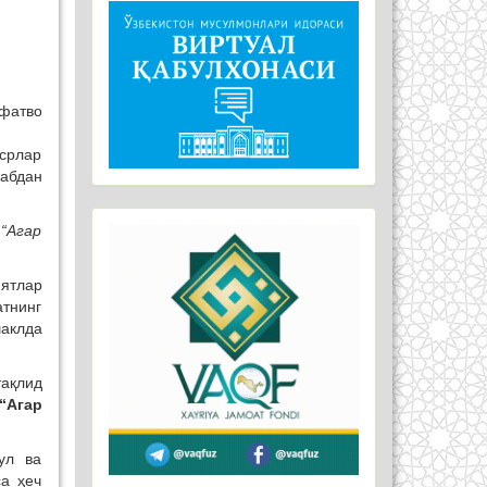
 фатво
асрлар
ҳабдан
 “Агар
ятлар
атнинг
шаклда
ақлид
“Агар
ул ва
а ҳеч