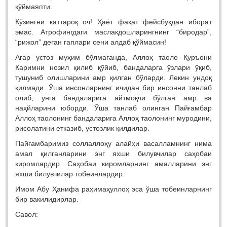
қўймаяпти.
Кўзингни каттароқ оч! Ҳаёт фақат фейсбукдан иборат
эмас. Атрофингдаги маслакдошларингнинг “биродар”,
“рижол” деган гаплари сени алдаб қўймасин!
Агар устоз муҳим бўлмаганда, Аллоҳ таоло Қуръони
Каримни нозил қилиб қўйиб, бандаларга ўзлари ўқиб,
тушуниб олишларини амр қилган бўларди. Лекин ундоқ
қилмади. Ўша инсонларнинг ичидан бир инсонни танлаб
олиб, унга бандаларига айтмоқчи бўлган амр ва
наҳйларини юборди. Ўша танлаб олинган Пайғамбар
Аллоҳ таолонинг бандаларига Аллоҳ таолонинг муродини,
рисолатини етказиб, устозлик қилдилар.
Пайғамбаримиз соллаллоҳу алайҳи васалламнинг нима
амал қилганларини энг яхши билувчилар саҳобаи
киромлардир. Саҳобаи киромларнинг амалларини энг
яхши билувчилар тобеинлардир.
Имом Абу Ҳанифа раҳимаҳуллоҳ эса ўша тобеинларнинг
бир вакилидирлар.
Савол: