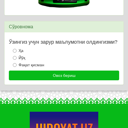
Сўровнома
Ўзингиз учун зарур маълумотни олдингизми?
Ҳа
Йўқ
Фақат қисман