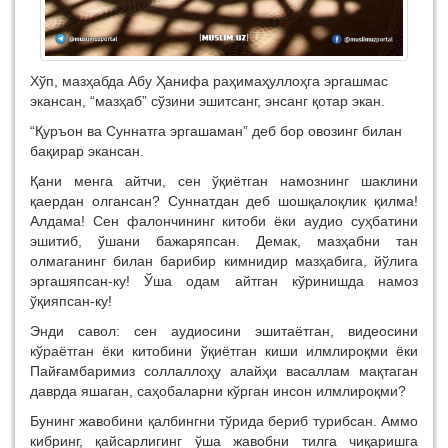
Хўп, мазҳабда Абу Ҳанифа раҳимаҳуллоҳга эргашмас
экансан, “мазҳаб” сўзини эшитсанг, энсанг қотар экан.
“Қуръон ва Суннатга эргашаман” деб бор овозинг билан
бақирар экансан.
Қани менга айтчи, сен ўқиётган намознинг шаклини
қаердан олгансан? Суннатдан деб шошқалоқлик қилма!
Алдама! Сен фалончининг китоби ёки аудио суҳбатини
эшитиб, ўшани бажаряпсан. Демак, мазҳабни тан
олмаганинг билан барибир кимнидир мазҳабига, йўлига
эргашяпсан-ку! Ўша одам айтган кўринишда намоз
ўқияпсан-ку!
Энди савол: сен аудиосини эшитаётган, видеосини
кўраётган ёки китобини ўқиётган киши илмлироқми ёки
Пайғамбаримиз соллаллоҳу алайҳи васаллам мақтаган
даврда яшаган, саҳобаларни кўрган инсон илмлироқми?
Бунинг жавобини қалбингни тўрида бериб турибсан. Аммо
кибринг, қайсарлигинг ўша жавобни тилга чиқаришга