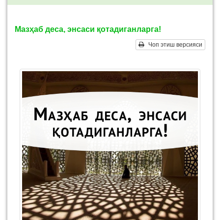
Мазҳаб деса, энсаси қотадиганларга!
Чоп этиш версияси