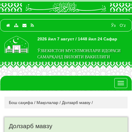
Ўз
O‘z
2026 йил 7 август / 1448 йил 24 Сафар
ЎЗБЕКИСТОН МУСУЛМОНЛАРИ ИДОРАСИ
САМАРҚАНД ВИЛОЯТИ ВАКИЛЛИГИ
Toggl
naviga
Бош саҳифа
/
Мақолалар
/
Долзарб мавзу
/
Долзарб мавзу