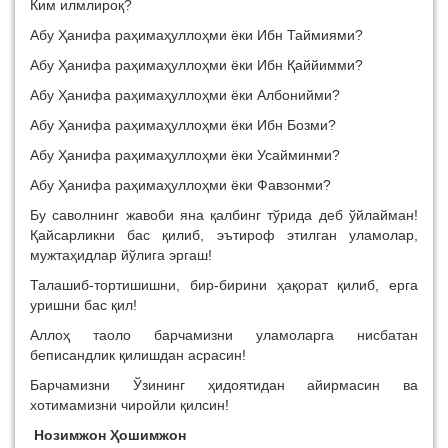
Ким илмлироқ?
Абу Ҳанифа раҳимаҳуллоҳми ёки Ибн Таймиями?
Абу Ҳанифа раҳимаҳуллоҳми ёки Ибн Қаййимми?
Абу Ҳанифа раҳимаҳуллоҳми ёки Албонийми?
Абу Ҳанифа раҳимаҳуллоҳми ёки Ибн Бозми?
Абу Ҳанифа раҳимаҳуллоҳми ёки Усайминми?
Абу Ҳанифа раҳимаҳуллоҳми ёки Фавзонми?
Бу саволнинг жавоби яна қалбинг тўрида деб ўйлайман!
Қайсарликни бас қилиб, эътироф этилган уламолар,
мужтаҳидлар йўлига эргаш!
Талашиб-тортишишни, бир-бирини ҳақорат қилиб, ерга
уришни бас қил!
Аллоҳ таоло барчамизни уламоларга нисбатан
беписандлик қилишдан асрасин!
Барчамизни Ўзининг ҳидоятидан айирмасин ва
хотимамизни чиройли қилсин!
Нозимжон Ҳошимжон