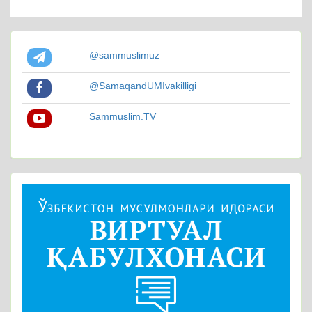
@sammuslimuz
@SamaqandUMIvakilligi
Sammuslim.TV